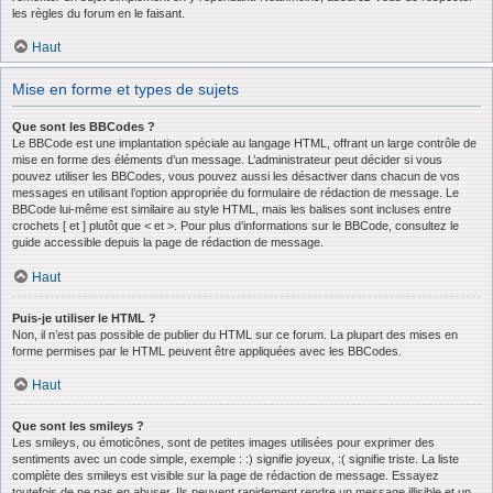
les règles du forum en le faisant.
Haut
Mise en forme et types de sujets
Que sont les BBCodes ?
Le BBCode est une implantation spéciale au langage HTML, offrant un large contrôle de
mise en forme des éléments d’un message. L’administrateur peut décider si vous
pouvez utiliser les BBCodes, vous pouvez aussi les désactiver dans chacun de vos
messages en utilisant l’option appropriée du formulaire de rédaction de message. Le
BBCode lui-même est similaire au style HTML, mais les balises sont incluses entre
crochets [ et ] plutôt que < et >. Pour plus d’informations sur le BBCode, consultez le
guide accessible depuis la page de rédaction de message.
Haut
Puis-je utiliser le HTML ?
Non, il n’est pas possible de publier du HTML sur ce forum. La plupart des mises en
forme permises par le HTML peuvent être appliquées avec les BBCodes.
Haut
Que sont les smileys ?
Les smileys, ou émoticônes, sont de petites images utilisées pour exprimer des
sentiments avec un code simple, exemple : :) signifie joyeux, :( signifie triste. La liste
complète des smileys est visible sur la page de rédaction de message. Essayez
toutefois de ne pas en abuser. Ils peuvent rapidement rendre un message illisible et un