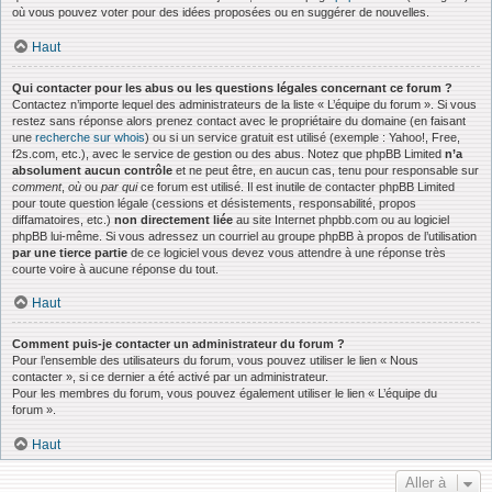
où vous pouvez voter pour des idées proposées ou en suggérer de nouvelles.
Haut
Qui contacter pour les abus ou les questions légales concernant ce forum ?
Contactez n’importe lequel des administrateurs de la liste « L’équipe du forum ». Si vous
restez sans réponse alors prenez contact avec le propriétaire du domaine (en faisant
une
recherche sur whois
) ou si un service gratuit est utilisé (exemple : Yahoo!, Free,
f2s.com, etc.), avec le service de gestion ou des abus. Notez que phpBB Limited
n’a
absolument aucun contrôle
et ne peut être, en aucun cas, tenu pour responsable sur
comment
,
où
ou
par qui
ce forum est utilisé. Il est inutile de contacter phpBB Limited
pour toute question légale (cessions et désistements, responsabilité, propos
diffamatoires, etc.)
non directement liée
au site Internet phpbb.com ou au logiciel
phpBB lui-même. Si vous adressez un courriel au groupe phpBB à propos de l’utilisation
par une tierce partie
de ce logiciel vous devez vous attendre à une réponse très
courte voire à aucune réponse du tout.
Haut
Comment puis-je contacter un administrateur du forum ?
Pour l’ensemble des utilisateurs du forum, vous pouvez utiliser le lien « Nous
contacter », si ce dernier a été activé par un administrateur.
Pour les membres du forum, vous pouvez également utiliser le lien « L’équipe du
forum ».
Haut
Aller à