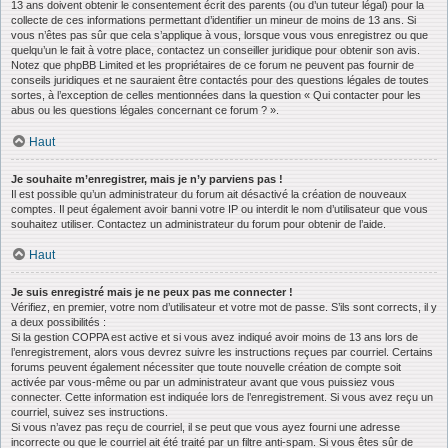
13 ans doivent obtenir le consentement écrit des parents (ou d’un tuteur légal) pour la
collecte de ces informations permettant d’identifier un mineur de moins de 13 ans. Si
vous n’êtes pas sûr que cela s’applique à vous, lorsque vous vous enregistrez ou que
quelqu’un le fait à votre place, contactez un conseiller juridique pour obtenir son avis.
Notez que phpBB Limited et les propriétaires de ce forum ne peuvent pas fournir de
conseils juridiques et ne sauraient être contactés pour des questions légales de toutes
sortes, à l’exception de celles mentionnées dans la question « Qui contacter pour les
abus ou les questions légales concernant ce forum ? ».
Haut
Je souhaite m’enregistrer, mais je n’y parviens pas !
Il est possible qu’un administrateur du forum ait désactivé la création de nouveaux
comptes. Il peut également avoir banni votre IP ou interdit le nom d’utilisateur que vous
souhaitez utiliser. Contactez un administrateur du forum pour obtenir de l’aide.
Haut
Je suis enregistré mais je ne peux pas me connecter !
Vérifiez, en premier, votre nom d’utilisateur et votre mot de passe. S’ils sont corrects, il y
a deux possibilités :
Si la gestion COPPA est active et si vous avez indiqué avoir moins de 13 ans lors de
l’enregistrement, alors vous devrez suivre les instructions reçues par courriel. Certains
forums peuvent également nécessiter que toute nouvelle création de compte soit
activée par vous-même ou par un administrateur avant que vous puissiez vous
connecter. Cette information est indiquée lors de l’enregistrement. Si vous avez reçu un
courriel, suivez ses instructions.
Si vous n’avez pas reçu de courriel, il se peut que vous ayez fourni une adresse
incorrecte ou que le courriel ait été traité par un filtre anti-spam. Si vous êtes sûr de