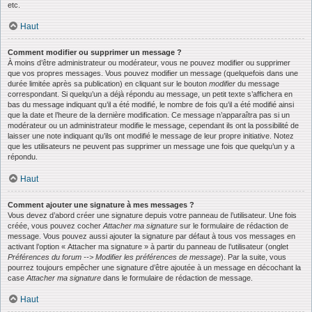
etc.
Haut
Comment modifier ou supprimer un message ?
À moins d’être administrateur ou modérateur, vous ne pouvez modifier ou supprimer
que vos propres messages. Vous pouvez modifier un message (quelquefois dans une
durée limitée après sa publication) en cliquant sur le bouton
modifier
du message
correspondant. Si quelqu’un a déjà répondu au message, un petit texte s’affichera en
bas du message indiquant qu’il a été modifié, le nombre de fois qu’il a été modifié ainsi
que la date et l’heure de la dernière modification. Ce message n’apparaîtra pas si un
modérateur ou un administrateur modifie le message, cependant ils ont la possibilité de
laisser une note indiquant qu’ils ont modifié le message de leur propre initiative. Notez
que les utilisateurs ne peuvent pas supprimer un message une fois que quelqu’un y a
répondu.
Haut
Comment ajouter une signature à mes messages ?
Vous devez d’abord créer une signature depuis votre panneau de l’utilisateur. Une fois
créée, vous pouvez cocher
Attacher ma signature
sur le formulaire de rédaction de
message. Vous pouvez aussi ajouter la signature par défaut à tous vos messages en
activant l’option « Attacher ma signature » à partir du panneau de l’utilisateur (onglet
Préférences du forum --> Modifier les préférences de message
). Par la suite, vous
pourrez toujours empêcher une signature d’être ajoutée à un message en décochant la
case
Attacher ma signature
dans le formulaire de rédaction de message.
Haut