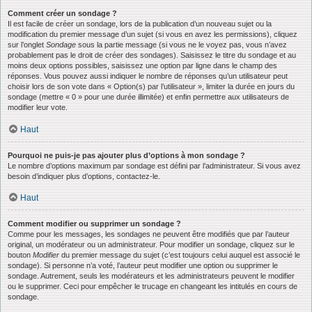
Comment créer un sondage ?
Il est facile de créer un sondage, lors de la publication d’un nouveau sujet ou la
modification du premier message d’un sujet (si vous en avez les permissions), cliquez
sur l’onglet
Sondage
sous la partie message (si vous ne le voyez pas, vous n’avez
probablement pas le droit de créer des sondages). Saisissez le titre du sondage et au
moins deux options possibles, saisissez une option par ligne dans le champ des
réponses. Vous pouvez aussi indiquer le nombre de réponses qu’un utilisateur peut
choisir lors de son vote dans « Option(s) par l’utilisateur », limiter la durée en jours du
sondage (mettre « 0 » pour une durée illimitée) et enfin permettre aux utilisateurs de
modifier leur vote.
Haut
Pourquoi ne puis-je pas ajouter plus d’options à mon sondage ?
Le nombre d’options maximum par sondage est défini par l’administrateur. Si vous avez
besoin d’indiquer plus d’options, contactez-le.
Haut
Comment modifier ou supprimer un sondage ?
Comme pour les messages, les sondages ne peuvent être modifiés que par l’auteur
original, un modérateur ou un administrateur. Pour modifier un sondage, cliquez sur le
bouton
Modifier
du premier message du sujet (c’est toujours celui auquel est associé le
sondage). Si personne n’a voté, l’auteur peut modifier une option ou supprimer le
sondage. Autrement, seuls les modérateurs et les administrateurs peuvent le modifier
ou le supprimer. Ceci pour empêcher le trucage en changeant les intitulés en cours de
sondage.