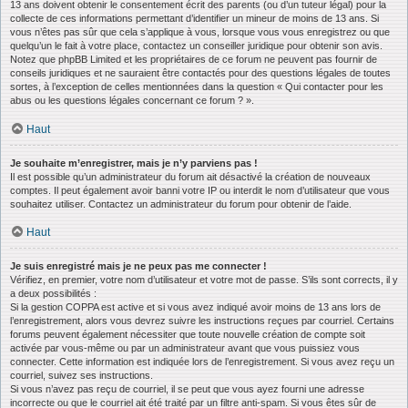
13 ans doivent obtenir le consentement écrit des parents (ou d’un tuteur légal) pour la
collecte de ces informations permettant d’identifier un mineur de moins de 13 ans. Si
vous n’êtes pas sûr que cela s’applique à vous, lorsque vous vous enregistrez ou que
quelqu’un le fait à votre place, contactez un conseiller juridique pour obtenir son avis.
Notez que phpBB Limited et les propriétaires de ce forum ne peuvent pas fournir de
conseils juridiques et ne sauraient être contactés pour des questions légales de toutes
sortes, à l’exception de celles mentionnées dans la question « Qui contacter pour les
abus ou les questions légales concernant ce forum ? ».
Haut
Je souhaite m’enregistrer, mais je n’y parviens pas !
Il est possible qu’un administrateur du forum ait désactivé la création de nouveaux
comptes. Il peut également avoir banni votre IP ou interdit le nom d’utilisateur que vous
souhaitez utiliser. Contactez un administrateur du forum pour obtenir de l’aide.
Haut
Je suis enregistré mais je ne peux pas me connecter !
Vérifiez, en premier, votre nom d’utilisateur et votre mot de passe. S’ils sont corrects, il y
a deux possibilités :
Si la gestion COPPA est active et si vous avez indiqué avoir moins de 13 ans lors de
l’enregistrement, alors vous devrez suivre les instructions reçues par courriel. Certains
forums peuvent également nécessiter que toute nouvelle création de compte soit
activée par vous-même ou par un administrateur avant que vous puissiez vous
connecter. Cette information est indiquée lors de l’enregistrement. Si vous avez reçu un
courriel, suivez ses instructions.
Si vous n’avez pas reçu de courriel, il se peut que vous ayez fourni une adresse
incorrecte ou que le courriel ait été traité par un filtre anti-spam. Si vous êtes sûr de