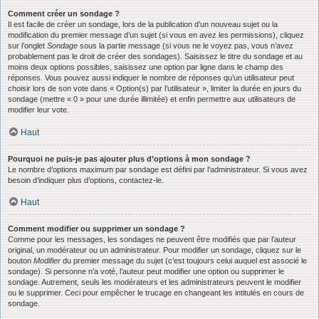
Comment créer un sondage ?
Il est facile de créer un sondage, lors de la publication d’un nouveau sujet ou la
modification du premier message d’un sujet (si vous en avez les permissions), cliquez
sur l’onglet
Sondage
sous la partie message (si vous ne le voyez pas, vous n’avez
probablement pas le droit de créer des sondages). Saisissez le titre du sondage et au
moins deux options possibles, saisissez une option par ligne dans le champ des
réponses. Vous pouvez aussi indiquer le nombre de réponses qu’un utilisateur peut
choisir lors de son vote dans « Option(s) par l’utilisateur », limiter la durée en jours du
sondage (mettre « 0 » pour une durée illimitée) et enfin permettre aux utilisateurs de
modifier leur vote.
Haut
Pourquoi ne puis-je pas ajouter plus d’options à mon sondage ?
Le nombre d’options maximum par sondage est défini par l’administrateur. Si vous avez
besoin d’indiquer plus d’options, contactez-le.
Haut
Comment modifier ou supprimer un sondage ?
Comme pour les messages, les sondages ne peuvent être modifiés que par l’auteur
original, un modérateur ou un administrateur. Pour modifier un sondage, cliquez sur le
bouton
Modifier
du premier message du sujet (c’est toujours celui auquel est associé le
sondage). Si personne n’a voté, l’auteur peut modifier une option ou supprimer le
sondage. Autrement, seuls les modérateurs et les administrateurs peuvent le modifier
ou le supprimer. Ceci pour empêcher le trucage en changeant les intitulés en cours de
sondage.