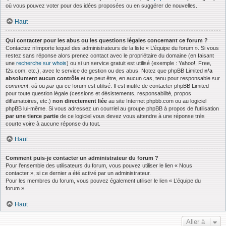
où vous pouvez voter pour des idées proposées ou en suggérer de nouvelles.
Haut
Qui contacter pour les abus ou les questions légales concernant ce forum ?
Contactez n’importe lequel des administrateurs de la liste « L’équipe du forum ». Si vous
restez sans réponse alors prenez contact avec le propriétaire du domaine (en faisant
une
recherche sur whois
) ou si un service gratuit est utilisé (exemple : Yahoo!, Free,
f2s.com, etc.), avec le service de gestion ou des abus. Notez que phpBB Limited
n’a
absolument aucun contrôle
et ne peut être, en aucun cas, tenu pour responsable sur
comment
,
où
ou
par qui
ce forum est utilisé. Il est inutile de contacter phpBB Limited
pour toute question légale (cessions et désistements, responsabilité, propos
diffamatoires, etc.)
non directement liée
au site Internet phpbb.com ou au logiciel
phpBB lui-même. Si vous adressez un courriel au groupe phpBB à propos de l’utilisation
par une tierce partie
de ce logiciel vous devez vous attendre à une réponse très
courte voire à aucune réponse du tout.
Haut
Comment puis-je contacter un administrateur du forum ?
Pour l’ensemble des utilisateurs du forum, vous pouvez utiliser le lien « Nous
contacter », si ce dernier a été activé par un administrateur.
Pour les membres du forum, vous pouvez également utiliser le lien « L’équipe du
forum ».
Haut
Aller à