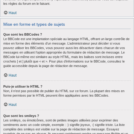
les règles du forum en le faisant.
Haut
Mise en forme et types de sujets
Que sont les BBCodes ?
Le BBCode est une implantation spéciale au langage HTML, offrant un large contrôle de
mise en forme des éléments d’un message. L’administrateur peut décider si vous
pouvez utiliser les BBCodes, vous pouvez aussi les désactiver dans chacun de vos
messages en utilisant l’option appropriée du formulaire de rédaction de message. Le
BBCode lui-même est similaire au style HTML, mais les balises sont incluses entre
crochets [ et ] plutôt que < et >. Pour plus d’informations sur le BBCode, consultez le
guide accessible depuis la page de rédaction de message.
Haut
Puis-je utiliser le HTML ?
Non, il n’est pas possible de publier du HTML sur ce forum. La plupart des mises en
forme permises par le HTML peuvent être appliquées avec les BBCodes.
Haut
Que sont les smileys ?
Les smileys, ou émoticônes, sont de petites images utilisées pour exprimer des
sentiments avec un code simple, exemple : :) signifie joyeux, :( signifie triste. La liste
complète des smileys est visible sur la page de rédaction de message. Essayez
toutefois de ne pas en abuser. Ils peuvent rapidement rendre un message illisible et un