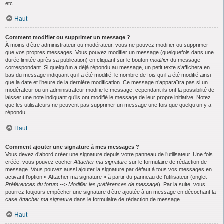
etc.
Haut
Comment modifier ou supprimer un message ?
À moins d’être administrateur ou modérateur, vous ne pouvez modifier ou supprimer
que vos propres messages. Vous pouvez modifier un message (quelquefois dans une
durée limitée après sa publication) en cliquant sur le bouton
modifier
du message
correspondant. Si quelqu’un a déjà répondu au message, un petit texte s’affichera en
bas du message indiquant qu’il a été modifié, le nombre de fois qu’il a été modifié ainsi
que la date et l’heure de la dernière modification. Ce message n’apparaîtra pas si un
modérateur ou un administrateur modifie le message, cependant ils ont la possibilité de
laisser une note indiquant qu’ils ont modifié le message de leur propre initiative. Notez
que les utilisateurs ne peuvent pas supprimer un message une fois que quelqu’un y a
répondu.
Haut
Comment ajouter une signature à mes messages ?
Vous devez d’abord créer une signature depuis votre panneau de l’utilisateur. Une fois
créée, vous pouvez cocher
Attacher ma signature
sur le formulaire de rédaction de
message. Vous pouvez aussi ajouter la signature par défaut à tous vos messages en
activant l’option « Attacher ma signature » à partir du panneau de l’utilisateur (onglet
Préférences du forum --> Modifier les préférences de message
). Par la suite, vous
pourrez toujours empêcher une signature d’être ajoutée à un message en décochant la
case
Attacher ma signature
dans le formulaire de rédaction de message.
Haut