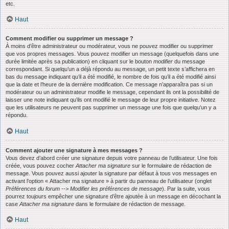
etc.
Haut
Comment modifier ou supprimer un message ?
À moins d’être administrateur ou modérateur, vous ne pouvez modifier ou supprimer
que vos propres messages. Vous pouvez modifier un message (quelquefois dans une
durée limitée après sa publication) en cliquant sur le bouton
modifier
du message
correspondant. Si quelqu’un a déjà répondu au message, un petit texte s’affichera en
bas du message indiquant qu’il a été modifié, le nombre de fois qu’il a été modifié ainsi
que la date et l’heure de la dernière modification. Ce message n’apparaîtra pas si un
modérateur ou un administrateur modifie le message, cependant ils ont la possibilité de
laisser une note indiquant qu’ils ont modifié le message de leur propre initiative. Notez
que les utilisateurs ne peuvent pas supprimer un message une fois que quelqu’un y a
répondu.
Haut
Comment ajouter une signature à mes messages ?
Vous devez d’abord créer une signature depuis votre panneau de l’utilisateur. Une fois
créée, vous pouvez cocher
Attacher ma signature
sur le formulaire de rédaction de
message. Vous pouvez aussi ajouter la signature par défaut à tous vos messages en
activant l’option « Attacher ma signature » à partir du panneau de l’utilisateur (onglet
Préférences du forum --> Modifier les préférences de message
). Par la suite, vous
pourrez toujours empêcher une signature d’être ajoutée à un message en décochant la
case
Attacher ma signature
dans le formulaire de rédaction de message.
Haut