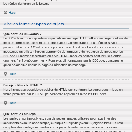
les règles du forum en le faisant.
Haut
Mise en forme et types de sujets
Que sont les BBCodes ?
Le BBCode est une implantation spéciale au langage HTML, offrant un large contrôle de
mise en forme des éléments d’un message. L’administrateur peut décider si vous
pouvez utiliser les BBCodes, vous pouvez aussi les désactiver dans chacun de vos
messages en utilisant l’option appropriée du formulaire de rédaction de message. Le
BBCode lui-même est similaire au style HTML, mais les balises sont incluses entre
crochets [ et ] plutôt que < et >. Pour plus d’informations sur le BBCode, consultez le
guide accessible depuis la page de rédaction de message.
Haut
Puis-je utiliser le HTML ?
Non, il n’est pas possible de publier du HTML sur ce forum. La plupart des mises en
forme permises par le HTML peuvent être appliquées avec les BBCodes.
Haut
Que sont les smileys ?
Les smileys, ou émoticônes, sont de petites images utilisées pour exprimer des
sentiments avec un code simple, exemple : :) signifie joyeux, :( signifie triste. La liste
complète des smileys est visible sur la page de rédaction de message. Essayez
toutefois de ne pas en abuser. Ils peuvent rapidement rendre un message illisible et un