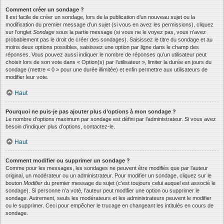
Comment créer un sondage ?
Il est facile de créer un sondage, lors de la publication d’un nouveau sujet ou la
modification du premier message d’un sujet (si vous en avez les permissions), cliquez
sur l’onglet
Sondage
sous la partie message (si vous ne le voyez pas, vous n’avez
probablement pas le droit de créer des sondages). Saisissez le titre du sondage et au
moins deux options possibles, saisissez une option par ligne dans le champ des
réponses. Vous pouvez aussi indiquer le nombre de réponses qu’un utilisateur peut
choisir lors de son vote dans « Option(s) par l’utilisateur », limiter la durée en jours du
sondage (mettre « 0 » pour une durée illimitée) et enfin permettre aux utilisateurs de
modifier leur vote.
Haut
Pourquoi ne puis-je pas ajouter plus d’options à mon sondage ?
Le nombre d’options maximum par sondage est défini par l’administrateur. Si vous avez
besoin d’indiquer plus d’options, contactez-le.
Haut
Comment modifier ou supprimer un sondage ?
Comme pour les messages, les sondages ne peuvent être modifiés que par l’auteur
original, un modérateur ou un administrateur. Pour modifier un sondage, cliquez sur le
bouton
Modifier
du premier message du sujet (c’est toujours celui auquel est associé le
sondage). Si personne n’a voté, l’auteur peut modifier une option ou supprimer le
sondage. Autrement, seuls les modérateurs et les administrateurs peuvent le modifier
ou le supprimer. Ceci pour empêcher le trucage en changeant les intitulés en cours de
sondage.