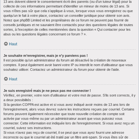
13 ans doivent obtenir le consentement écrit des parents (ou d’un tuteur légal) pour la
collecte de ces informations permettant d’identifier un mineur de moins de 13 ans. Si
vous n’êtes pas sûr que cela s’applique à vous, lorsque vous vous enregistrez ou que
quelqu’un le fait à votre place, contactez un conseiller juridique pour obtenir son avis.
Notez que phpBB Limited et les propriétaires de ce forum ne peuvent pas fournir de
conseils juridiques et ne sauraient être contactés pour des questions légales de toutes
sortes, à l’exception de celles mentionnées dans la question « Qui contacter pour les
abus ou les questions légales concernant ce forum ? ».
Haut
Je souhaite m’enregistrer, mais je n’y parviens pas !
Il est possible qu’un administrateur du forum ait désactivé la création de nouveaux
comptes. Il peut également avoir banni votre IP ou interdit le nom d’utilisateur que vous
souhaitez utiliser. Contactez un administrateur du forum pour obtenir de l’aide.
Haut
Je suis enregistré mais je ne peux pas me connecter !
Vérifiez, en premier, votre nom d’utilisateur et votre mot de passe. S’ils sont corrects, il y
a deux possibilités :
Si la gestion COPPA est active et si vous avez indiqué avoir moins de 13 ans lors de
l’enregistrement, alors vous devrez suivre les instructions reçues par courriel. Certains
forums peuvent également nécessiter que toute nouvelle création de compte soit
activée par vous-même ou par un administrateur avant que vous puissiez vous
connecter. Cette information est indiquée lors de l’enregistrement. Si vous avez reçu un
courriel, suivez ses instructions.
Si vous n’avez pas reçu de courriel, il se peut que vous ayez fourni une adresse
incorrecte ou que le courriel ait été traité par un filtre anti-spam. Si vous êtes sûr de