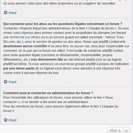
où vous pouvez voter pour des idées proposées ou en suggérer de nouvelles.
Haut
Qui contacter pour les abus ou les questions légales concernant ce forum ?
Contactez n’importe lequel des administrateurs de la liste « L’équipe du forum ». Si vous
restez sans réponse alors prenez contact avec le propriétaire du domaine (en faisant
une
recherche sur whois
) ou si un service gratuit est utilisé (exemple : Yahoo!, Free,
f2s.com, etc.), avec le service de gestion ou des abus. Notez que phpBB Limited
n’a
absolument aucun contrôle
et ne peut être, en aucun cas, tenu pour responsable sur
comment
,
où
ou
par qui
ce forum est utilisé. Il est inutile de contacter phpBB Limited
pour toute question légale (cessions et désistements, responsabilité, propos
diffamatoires, etc.)
non directement liée
au site Internet phpbb.com ou au logiciel
phpBB lui-même. Si vous adressez un courriel au groupe phpBB à propos de l’utilisation
par une tierce partie
de ce logiciel vous devez vous attendre à une réponse très
courte voire à aucune réponse du tout.
Haut
Comment puis-je contacter un administrateur du forum ?
Pour l’ensemble des utilisateurs du forum, vous pouvez utiliser le lien « Nous
contacter », si ce dernier a été activé par un administrateur.
Pour les membres du forum, vous pouvez également utiliser le lien « L’équipe du
forum ».
Haut
Aller à