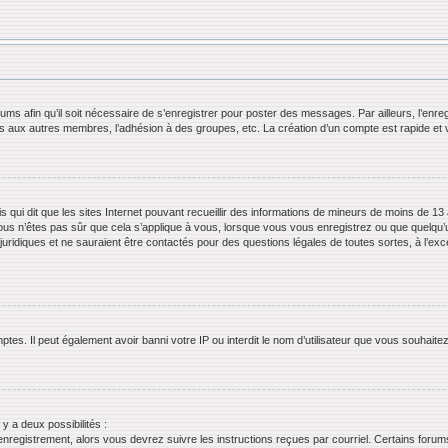
orums afin qu’il soit nécessaire de s’enregistrer pour poster des messages. Par ailleurs, l’en
ls aux autres membres, l’adhésion à des groupes, etc. La création d’un compte est rapide et 
s qui dit que les sites Internet pouvant recueillir des informations de mineurs de moins de 13 
ous n’êtes pas sûr que cela s’applique à vous, lorsque vous vous enregistrez ou que quelqu’un 
juridiques et ne sauraient être contactés pour des questions légales de toutes sortes, à l’ex
tes. Il peut également avoir banni votre IP ou interdit le nom d’utilisateur que vous souhaitez 
 y a deux possibilités :
’enregistrement, alors vous devrez suivre les instructions reçues par courriel. Certains for