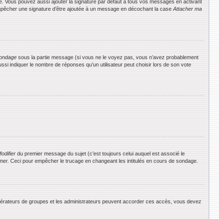
e. Vous pouvez aussi ajouter la signature par défaut à tous vos messages en activant
 empêcher une signature d’être ajoutée à un message en décochant la case
Attacher ma
ondage
sous la partie message (si vous ne le voyez pas, vous n’avez probablement
si indiquer le nombre de réponses qu’un utilisateur peut choisir lors de son vote
odifier
du premier message du sujet (c’est toujours celui auquel est associé le
rimer. Ceci pour empêcher le trucage en changeant les intitulés en cours de sondage.
 modérateurs de groupes et les administrateurs peuvent accorder ces accès, vous devez