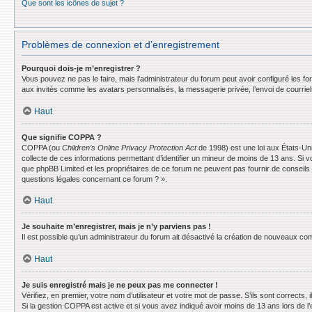
Que sont les icônes de sujet ?
Problèmes de connexion et d’enregistrement
Pourquoi dois-je m’enregistrer ?
Vous pouvez ne pas le faire, mais l’administrateur du forum peut avoir configuré les f
aux invités comme les avatars personnalisés, la messagerie privée, l’envoi de courrie
Haut
Que signifie COPPA ?
COPPA (ou
Children’s Online Privacy Protection Act
de 1998) est une loi aux États-Uni
collecte de ces informations permettant d’identifier un mineur de moins de 13 ans. Si v
que phpBB Limited et les propriétaires de ce forum ne peuvent pas fournir de conseils 
questions légales concernant ce forum ? ».
Haut
Je souhaite m’enregistrer, mais je n’y parviens pas !
Il est possible qu’un administrateur du forum ait désactivé la création de nouveaux comp
Haut
Je suis enregistré mais je ne peux pas me connecter !
Vérifiez, en premier, votre nom d’utilisateur et votre mot de passe. S’ils sont corrects, il
Si la gestion COPPA est active et si vous avez indiqué avoir moins de 13 ans lors de l