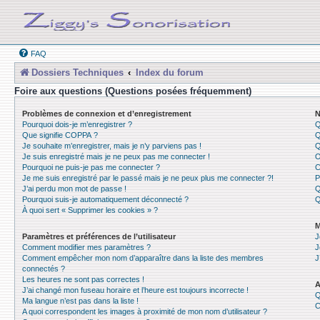
FAQ
Dossiers Techniques
Index du forum
Foire aux questions (Questions posées fréquemment)
Problèmes de connexion et d’enregistrement
N
Pourquoi dois-je m’enregistrer ?
Q
Que signifie COPPA ?
Q
Je souhaite m’enregistrer, mais je n’y parviens pas !
Q
Je suis enregistré mais je ne peux pas me connecter !
O
Pourquoi ne puis-je pas me connecter ?
C
Je me suis enregistré par le passé mais je ne peux plus me connecter ?!
P
J’ai perdu mon mot de passe !
Q
Pourquoi suis-je automatiquement déconnecté ?
Q
À quoi sert « Supprimer les cookies » ?
M
Paramètres et préférences de l’utilisateur
J
Comment modifier mes paramètres ?
J
Comment empêcher mon nom d’apparaître dans la liste des membres
J
connectés ?
Les heures ne sont pas correctes !
A
J’ai changé mon fuseau horaire et l’heure est toujours incorrecte !
Q
Ma langue n’est pas dans la liste !
C
A quoi correspondent les images à proximité de mon nom d’utilisateur ?