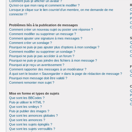
Comment puis-je afficher un avatar ?
R
Qu’est-ce que mon rang et comment le modifier ?
C
Lorsque je clique sur le lien
courriel
d’un membre, on me demande de me
P
connecter !?
P
C
Problèmes liés à la publication de messages
C
Comment créer un nouveau sujet ou poster une réponse ?
Comment modifier ou supprimer un message ?
S
Comment ajouter une signature à mes messages ?
Q
Comment créer un sondage ?
C
Pourquoi ne puis-je pas ajouter plus d’options à mon sondage ?
C
Comment modifier ou supprimer un sondage ?
C
Pourquoi ne puis-je pas accéder à un forum ?
Pourquoi ne puis-je pas joindre des fichiers à mon message ?
Pourquoi ai-je reçu un avertissement ?
F
Comment rapporter des messages à un modérateur ?
Q
À quoi sert le bouton « Sauvegarder » dans la page de rédaction de message ?
C
Pourquoi mon message doit être validé ?
Comment remonter mon sujet ?
C
Q
Mise en forme et types de sujets
P
Que sont les BBCodes ?
Q
Puis-je utiliser le HTML ?
C
Que sont les smileys ?
Puis-je publier des images ?
Que sont les annonces globales ?
Que sont les annonces ?
Que sont les sujets épinglés ?
Que sont les sujets verrouillés ?