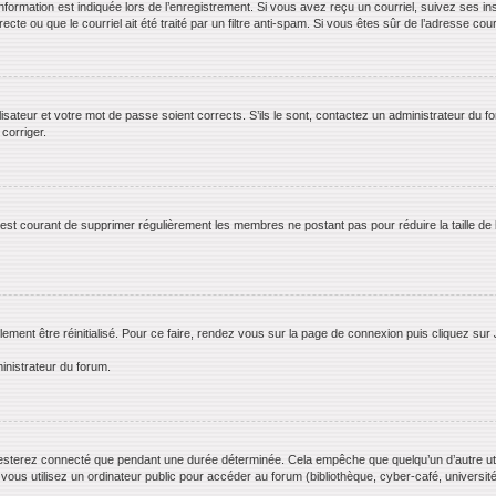
rmation est indiquée lors de l’enregistrement. Si vous avez reçu un courriel, suivez ses ins
te ou que le courriel ait été traité par un filtre anti-spam. Si vous êtes sûr de l’adresse cour
lisateur et votre mot de passe soient corrects. S’ils le sont, contactez un administrateur du f
 corriger.
il est courant de supprimer régulièrement les membres ne postant pas pour réduire la taille de
lement être réinitialisé. Pour ce faire, rendez vous sur la page de connexion puis cliquez sur
inistrateur du forum.
esterez connecté que pendant une durée déterminée. Cela empêche que quelqu’un d’autre utili
us utilisez un ordinateur public pour accéder au forum (bibliothèque, cyber-café, université,