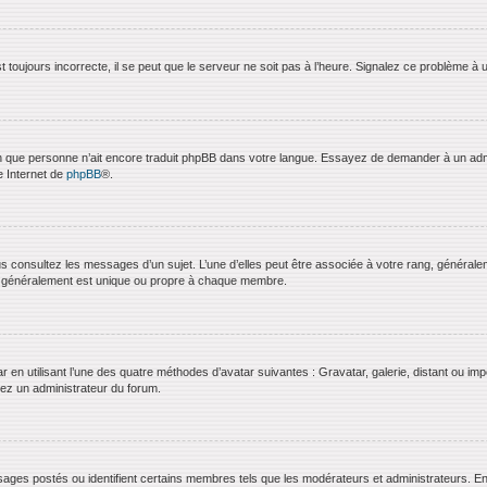
 toujours incorrecte, il se peut que le serveur ne soit pas à l’heure. Signalez ce problème à 
bien que personne n’ait encore traduit phpBB dans votre langue. Essayez de demander à un admini
e Internet de
phpBB
®.
us consultez les messages d’un sujet. L’une d’elles peut être associée à votre rang, général
t généralement est unique ou propre à chaque membre.
ar en utilisant l’une des quatre méthodes d’avatar suivantes : Gravatar, galerie, distant ou imp
ctez un administrateur du forum.
ages postés ou identifient certains membres tels que les modérateurs et administrateurs. En g