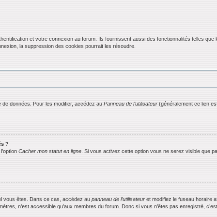
ification et votre connexion au forum. Ils fournissent aussi des fonctionnalités telles que l
exion, la suppression des cookies pourrait les résoudre.
 de données. Pour les modifier, accédez au
Panneau de l’utilisateur
(généralement ce lien est
és ?
l’option
Cacher mon statut en ligne
. Si vous activez cette option vous ne serez visible que
equel vous êtes. Dans ce cas, accédez au
panneau de l’utilisateur
et modifiez le fuseau horaire 
mètres, n’est accessible qu’aux membres du forum. Donc si vous n’êtes pas enregistré, c’est