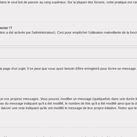
ans le seul but de passer au rang supérieur. Sur la plupart des forums, cette pratique est ra
cter !?
n a été activée par l’administrateur). Ceci pour empêcher l’utilisation malveillante de la foncti
 page d’un sujet. Il se peut que vous ayez besoin d’être enregistré pour écrire un message.
ue vos propres messages. Vous pouvez modifier un message (quelquefois dans une durée limi
 du message indiquant qu’il a été modifié, le nombre de fois qu’il a été modifié ainsi que la 
 laisser une note indiquant qu’ils ont modifié le message de leur propre initiative. Notez que