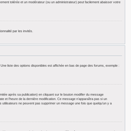
rement tolérée et un modérateur (ou un administrateur) peut facilement abaisser votre
onnalité par les invités.
 Une liste des options disponibles est affichée en bas de page des forums, exemple :
tée après sa publication) en cliquant sur le bouton
modifier
du message
date et l’heure de la dernière modification. Ce message n’apparaîtra pas si un
 les utilisateurs ne peuvent pas supprimer un message une fois que quelqu’un y a