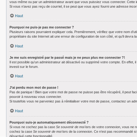
vous-même ou par un administrateur avant que vous puissiez vous connecter. Cette info
Si vous n’avez pas reçu de courriel, il se peut que vous ayez fourni une adresse incorrec
Haut
Pourquoi ne puis-je pas me connecter ?
Plusieurs raisons pourraient expliquer cela. Premièrement, vérifiez que votre nom d’uti
propriétaire du site Internet ait une erreur de configuration de son côté, et qu’il devra la
Haut
Je me suis enregistré par le passé mais je ne peux plus me connecter ?!
Il est possible qu’un administrateur ait désactivé ou supprimé votre compte. En effet, 
investi sur le forum.
Haut
J’ai perdu mon mot de passe !
Pas de panique ! Bien que votre mot de passe ne puisse pas être récupéré, il peut faci
pouvoir à nouveau vous connecter.
Si toutefois vous ne parveniez pas à réinitialiser votre mot de passe, contactez un adm
Haut
Pourquoi suis-je automatiquement déconnecté ?
Si vous ne cochez pas la case
Se souvenir de moi
lors de votre connexion, vous ne r
cochez la case
Se souvenir de moi
lors de la connexion. Ce n’est pas recommandé si vo
désactivé cette fonctionnalité.