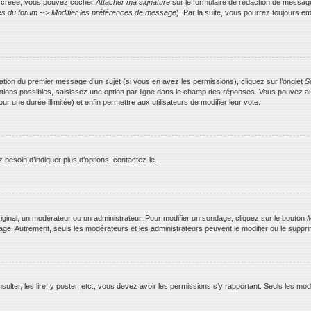
is créée, vous pouvez cocher
Attacher ma signature
sur le formulaire de rédaction de messag
s du forum --> Modifier les préférences de message
). Par la suite, vous pourrez toujours
ication du premier message d’un sujet (si vous en avez les permissions), cliquez sur l’onglet
S
ptions possibles, saisissez une option par ligne dans le champ des réponses. Vous pouvez aus
ur une durée illimitée) et enfin permettre aux utilisateurs de modifier leur vote.
besoin d’indiquer plus d’options, contactez-le.
ginal, un modérateur ou un administrateur. Pour modifier un sondage, cliquez sur le bouton
M
dage. Autrement, seuls les modérateurs et les administrateurs peuvent le modifier ou le supp
nsulter, les lire, y poster, etc., vous devez avoir les permissions s’y rapportant. Seuls les