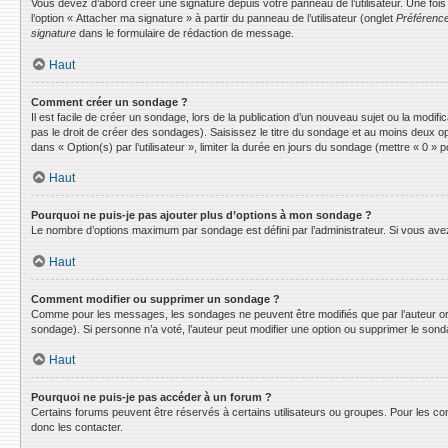
Vous devez d’abord créer une signature depuis votre panneau de l’utilisateur. Une fo
l’option « Attacher ma signature » à partir du panneau de l’utilisateur (onglet
Préférence
signature
dans le formulaire de rédaction de message.
Haut
Comment créer un sondage ?
Il est facile de créer un sondage, lors de la publication d’un nouveau sujet ou la modif
pas le droit de créer des sondages). Saisissez le titre du sondage et au moins deux o
dans « Option(s) par l’utilisateur », limiter la durée en jours du sondage (mettre « 0 » po
Haut
Pourquoi ne puis-je pas ajouter plus d’options à mon sondage ?
Le nombre d’options maximum par sondage est défini par l’administrateur. Si vous avez 
Haut
Comment modifier ou supprimer un sondage ?
Comme pour les messages, les sondages ne peuvent être modifiés que par l’auteur ori
sondage). Si personne n’a voté, l’auteur peut modifier une option ou supprimer le son
Haut
Pourquoi ne puis-je pas accéder à un forum ?
Certains forums peuvent être réservés à certains utilisateurs ou groupes. Pour les co
donc les contacter.