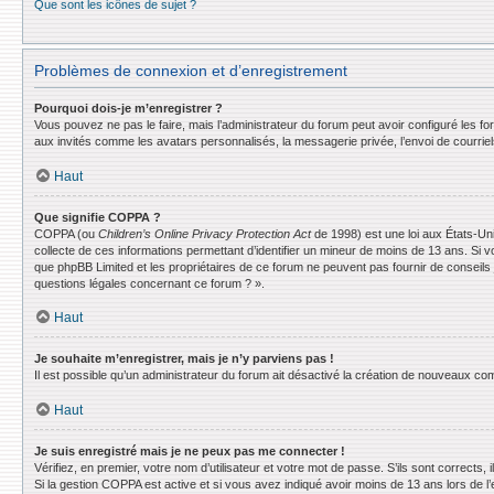
Que sont les icônes de sujet ?
Problèmes de connexion et d’enregistrement
Pourquoi dois-je m’enregistrer ?
Vous pouvez ne pas le faire, mais l’administrateur du forum peut avoir configuré les f
aux invités comme les avatars personnalisés, la messagerie privée, l’envoi de courrie
Haut
Que signifie COPPA ?
COPPA (ou
Children’s Online Privacy Protection Act
de 1998) est une loi aux États-Uni
collecte de ces informations permettant d’identifier un mineur de moins de 13 ans. Si v
que phpBB Limited et les propriétaires de ce forum ne peuvent pas fournir de conseils 
questions légales concernant ce forum ? ».
Haut
Je souhaite m’enregistrer, mais je n’y parviens pas !
Il est possible qu’un administrateur du forum ait désactivé la création de nouveaux comp
Haut
Je suis enregistré mais je ne peux pas me connecter !
Vérifiez, en premier, votre nom d’utilisateur et votre mot de passe. S’ils sont corrects, il
Si la gestion COPPA est active et si vous avez indiqué avoir moins de 13 ans lors de l