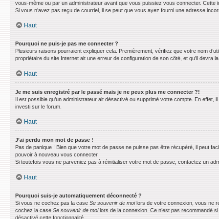
vous-même ou par un administrateur avant que vous puissiez vous connecter. Cette info
Si vous n’avez pas reçu de courriel, il se peut que vous ayez fourni une adresse incorrec
Haut
Pourquoi ne puis-je pas me connecter ?
Plusieurs raisons pourraient expliquer cela. Premièrement, vérifiez que votre nom d’uti
propriétaire du site Internet ait une erreur de configuration de son côté, et qu’il devra la
Haut
Je me suis enregistré par le passé mais je ne peux plus me connecter ?!
Il est possible qu’un administrateur ait désactivé ou supprimé votre compte. En effet, 
investi sur le forum.
Haut
J’ai perdu mon mot de passe !
Pas de panique ! Bien que votre mot de passe ne puisse pas être récupéré, il peut faci
pouvoir à nouveau vous connecter.
Si toutefois vous ne parveniez pas à réinitialiser votre mot de passe, contactez un adm
Haut
Pourquoi suis-je automatiquement déconnecté ?
Si vous ne cochez pas la case
Se souvenir de moi
lors de votre connexion, vous ne r
cochez la case
Se souvenir de moi
lors de la connexion. Ce n’est pas recommandé si vo
désactivé cette fonctionnalité.