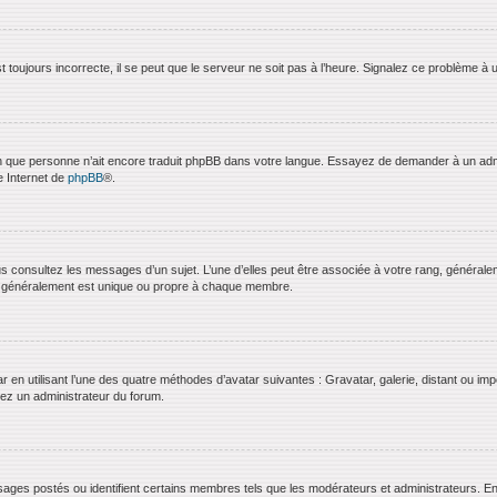
 toujours incorrecte, il se peut que le serveur ne soit pas à l’heure. Signalez ce problème à 
bien que personne n’ait encore traduit phpBB dans votre langue. Essayez de demander à un admini
e Internet de
phpBB
®.
us consultez les messages d’un sujet. L’une d’elles peut être associée à votre rang, général
t généralement est unique ou propre à chaque membre.
ar en utilisant l’une des quatre méthodes d’avatar suivantes : Gravatar, galerie, distant ou imp
ctez un administrateur du forum.
ages postés ou identifient certains membres tels que les modérateurs et administrateurs. En g