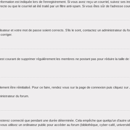
rmation est indiquée lors de l’enregistrement. Si vous avez reçu un courriel, suivez ses ins
te ou que le courriel ait été traité par un filtre anti-spam. Si vous êtes sûr de l’adresse cour
lisateur et votre mot de passe soient corrects. S’ils le sont, contactez un administrateur du f
 corriger.
il est courant de supprimer régulièrement les membres ne postant pas pour réduire la taille de
lement être réinitialisé. Pour ce faire, rendez vous sur la page de connexion puis cliquez sur
inistrateur du forum.
esterez connecté que pendant une durée déterminée. Cela empêche que quelqu’un d’autre utili
us utilisez un ordinateur public pour accéder au forum (bibliothèque, cyber-café, université,