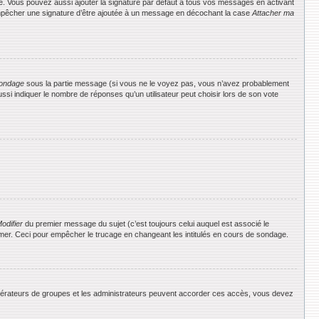
e. Vous pouvez aussi ajouter la signature par défaut à tous vos messages en activant
 empêcher une signature d’être ajoutée à un message en décochant la case
Attacher ma
ondage
sous la partie message (si vous ne le voyez pas, vous n’avez probablement
si indiquer le nombre de réponses qu’un utilisateur peut choisir lors de son vote
odifier
du premier message du sujet (c’est toujours celui auquel est associé le
rimer. Ceci pour empêcher le trucage en changeant les intitulés en cours de sondage.
 modérateurs de groupes et les administrateurs peuvent accorder ces accès, vous devez