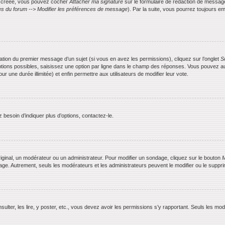
is créée, vous pouvez cocher
Attacher ma signature
sur le formulaire de rédaction de messag
s du forum --> Modifier les préférences de message
). Par la suite, vous pourrez toujours
ication du premier message d’un sujet (si vous en avez les permissions), cliquez sur l’onglet
S
ptions possibles, saisissez une option par ligne dans le champ des réponses. Vous pouvez aus
ur une durée illimitée) et enfin permettre aux utilisateurs de modifier leur vote.
besoin d’indiquer plus d’options, contactez-le.
ginal, un modérateur ou un administrateur. Pour modifier un sondage, cliquez sur le bouton
M
dage. Autrement, seuls les modérateurs et les administrateurs peuvent le modifier ou le supp
nsulter, les lire, y poster, etc., vous devez avoir les permissions s’y rapportant. Seuls les