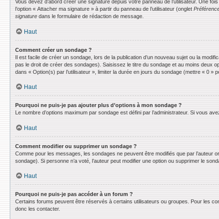
Vous devez d’abord créer une signature depuis votre panneau de l’utilisateur. Une fo
l’option « Attacher ma signature » à partir du panneau de l’utilisateur (onglet
Préférence
signature
dans le formulaire de rédaction de message.
Haut
Comment créer un sondage ?
Il est facile de créer un sondage, lors de la publication d’un nouveau sujet ou la modif
pas le droit de créer des sondages). Saisissez le titre du sondage et au moins deux o
dans « Option(s) par l’utilisateur », limiter la durée en jours du sondage (mettre « 0 » po
Haut
Pourquoi ne puis-je pas ajouter plus d’options à mon sondage ?
Le nombre d’options maximum par sondage est défini par l’administrateur. Si vous avez 
Haut
Comment modifier ou supprimer un sondage ?
Comme pour les messages, les sondages ne peuvent être modifiés que par l’auteur ori
sondage). Si personne n’a voté, l’auteur peut modifier une option ou supprimer le son
Haut
Pourquoi ne puis-je pas accéder à un forum ?
Certains forums peuvent être réservés à certains utilisateurs ou groupes. Pour les co
donc les contacter.