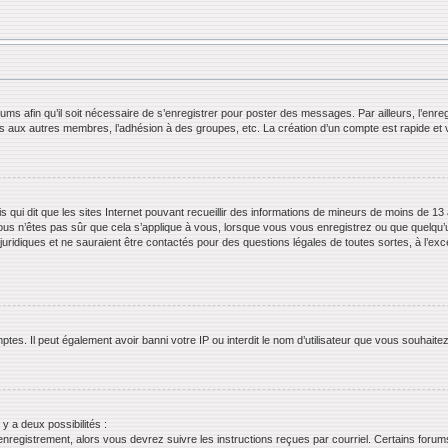
orums afin qu’il soit nécessaire de s’enregistrer pour poster des messages. Par ailleurs, l’en
ls aux autres membres, l’adhésion à des groupes, etc. La création d’un compte est rapide et 
s qui dit que les sites Internet pouvant recueillir des informations de mineurs de moins de 13 
ous n’êtes pas sûr que cela s’applique à vous, lorsque vous vous enregistrez ou que quelqu’un 
juridiques et ne sauraient être contactés pour des questions légales de toutes sortes, à l’ex
tes. Il peut également avoir banni votre IP ou interdit le nom d’utilisateur que vous souhaitez 
 y a deux possibilités :
’enregistrement, alors vous devrez suivre les instructions reçues par courriel. Certains for