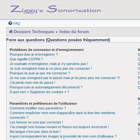
FAQ
Dossiers Techniques
Index du forum
Foire aux questions (Questions posées fréquemment)
Problèmes de connexion et d’enregistrement
N
Pourquoi dois-je m’enregistrer ?
Q
Que signifie COPPA ?
Q
Je souhaite m’enregistrer, mais je n’y parviens pas !
Q
Je suis enregistré mais je ne peux pas me connecter !
O
Pourquoi ne puis-je pas me connecter ?
C
Je me suis enregistré par le passé mais je ne peux plus me connecter ?!
P
J’ai perdu mon mot de passe !
Q
Pourquoi suis-je automatiquement déconnecté ?
Q
À quoi sert « Supprimer les cookies » ?
M
Paramètres et préférences de l’utilisateur
J
Comment modifier mes paramètres ?
J
Comment empêcher mon nom d’apparaître dans la liste des membres
J
connectés ?
Les heures ne sont pas correctes !
A
J’ai changé mon fuseau horaire et l’heure est toujours incorrecte !
Q
Ma langue n’est pas dans la liste !
C
A quoi correspondent les images à proximité de mon nom d’utilisateur ?