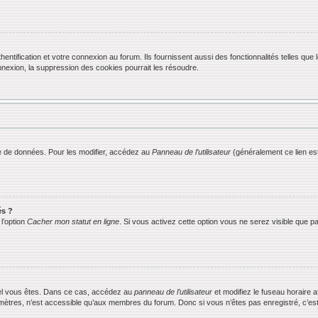
ification et votre connexion au forum. Ils fournissent aussi des fonctionnalités telles que l
exion, la suppression des cookies pourrait les résoudre.
 de données. Pour les modifier, accédez au
Panneau de l’utilisateur
(généralement ce lien est
és ?
l’option
Cacher mon statut en ligne
. Si vous activez cette option vous ne serez visible que
equel vous êtes. Dans ce cas, accédez au
panneau de l’utilisateur
et modifiez le fuseau horaire 
mètres, n’est accessible qu’aux membres du forum. Donc si vous n’êtes pas enregistré, c’est