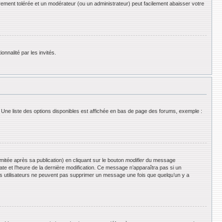
rement tolérée et un modérateur (ou un administrateur) peut facilement abaisser votre
onnalité par les invités.
 Une liste des options disponibles est affichée en bas de page des forums, exemple :
tée après sa publication) en cliquant sur le bouton
modifier
du message
date et l’heure de la dernière modification. Ce message n’apparaîtra pas si un
 les utilisateurs ne peuvent pas supprimer un message une fois que quelqu’un y a