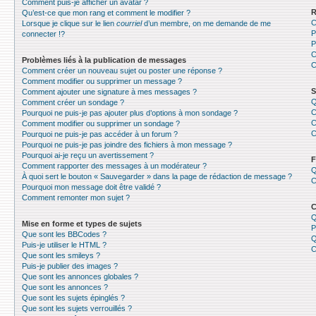
Comment puis-je afficher un avatar ?
R
Qu’est-ce que mon rang et comment le modifier ?
C
Lorsque je clique sur le lien
courriel
d’un membre, on me demande de me
P
connecter !?
P
C
Problèmes liés à la publication de messages
C
Comment créer un nouveau sujet ou poster une réponse ?
Comment modifier ou supprimer un message ?
S
Comment ajouter une signature à mes messages ?
Q
Comment créer un sondage ?
C
Pourquoi ne puis-je pas ajouter plus d’options à mon sondage ?
C
Comment modifier ou supprimer un sondage ?
C
Pourquoi ne puis-je pas accéder à un forum ?
Pourquoi ne puis-je pas joindre des fichiers à mon message ?
Pourquoi ai-je reçu un avertissement ?
F
Comment rapporter des messages à un modérateur ?
Q
À quoi sert le bouton « Sauvegarder » dans la page de rédaction de message ?
C
Pourquoi mon message doit être validé ?
Comment remonter mon sujet ?
C
Q
Mise en forme et types de sujets
P
Que sont les BBCodes ?
Q
Puis-je utiliser le HTML ?
C
Que sont les smileys ?
Puis-je publier des images ?
Que sont les annonces globales ?
Que sont les annonces ?
Que sont les sujets épinglés ?
Que sont les sujets verrouillés ?