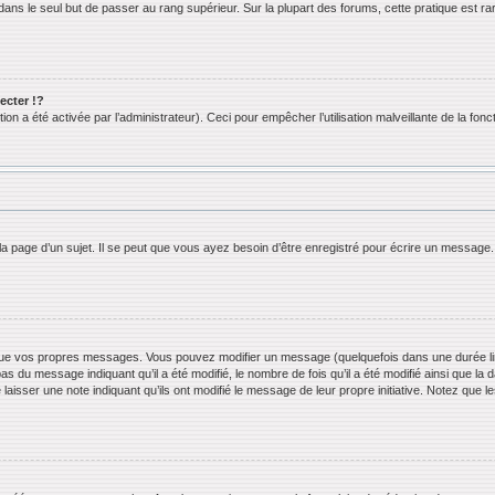
ans le seul but de passer au rang supérieur. Sur la plupart des forums, cette pratique est ra
cter !?
n a été activée par l’administrateur). Ceci pour empêcher l’utilisation malveillante de la foncti
 page d’un sujet. Il se peut que vous ayez besoin d’être enregistré pour écrire un message.
ue vos propres messages. Vous pouvez modifier un message (quelquefois dans une durée limi
 du message indiquant qu’il a été modifié, le nombre de fois qu’il a été modifié ainsi que la 
 laisser une note indiquant qu’ils ont modifié le message de leur propre initiative. Notez que