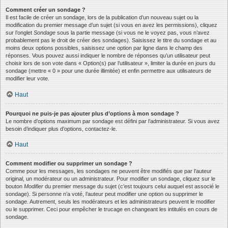
Comment créer un sondage ?
Il est facile de créer un sondage, lors de la publication d’un nouveau sujet ou la
modification du premier message d’un sujet (si vous en avez les permissions), cliquez
sur l’onglet
Sondage
sous la partie message (si vous ne le voyez pas, vous n’avez
probablement pas le droit de créer des sondages). Saisissez le titre du sondage et au
moins deux options possibles, saisissez une option par ligne dans le champ des
réponses. Vous pouvez aussi indiquer le nombre de réponses qu’un utilisateur peut
choisir lors de son vote dans « Option(s) par l’utilisateur », limiter la durée en jours du
sondage (mettre « 0 » pour une durée illimitée) et enfin permettre aux utilisateurs de
modifier leur vote.
Haut
Pourquoi ne puis-je pas ajouter plus d’options à mon sondage ?
Le nombre d’options maximum par sondage est défini par l’administrateur. Si vous avez
besoin d’indiquer plus d’options, contactez-le.
Haut
Comment modifier ou supprimer un sondage ?
Comme pour les messages, les sondages ne peuvent être modifiés que par l’auteur
original, un modérateur ou un administrateur. Pour modifier un sondage, cliquez sur le
bouton
Modifier
du premier message du sujet (c’est toujours celui auquel est associé le
sondage). Si personne n’a voté, l’auteur peut modifier une option ou supprimer le
sondage. Autrement, seuls les modérateurs et les administrateurs peuvent le modifier
ou le supprimer. Ceci pour empêcher le trucage en changeant les intitulés en cours de
sondage.