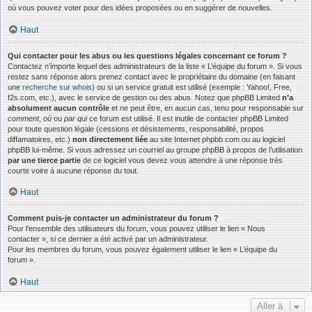
où vous pouvez voter pour des idées proposées ou en suggérer de nouvelles.
Haut
Qui contacter pour les abus ou les questions légales concernant ce forum ?
Contactez n’importe lequel des administrateurs de la liste « L’équipe du forum ». Si vous
restez sans réponse alors prenez contact avec le propriétaire du domaine (en faisant
une
recherche sur whois
) ou si un service gratuit est utilisé (exemple : Yahoo!, Free,
f2s.com, etc.), avec le service de gestion ou des abus. Notez que phpBB Limited
n’a
absolument aucun contrôle
et ne peut être, en aucun cas, tenu pour responsable sur
comment
,
où
ou
par qui
ce forum est utilisé. Il est inutile de contacter phpBB Limited
pour toute question légale (cessions et désistements, responsabilité, propos
diffamatoires, etc.)
non directement liée
au site Internet phpbb.com ou au logiciel
phpBB lui-même. Si vous adressez un courriel au groupe phpBB à propos de l’utilisation
par une tierce partie
de ce logiciel vous devez vous attendre à une réponse très
courte voire à aucune réponse du tout.
Haut
Comment puis-je contacter un administrateur du forum ?
Pour l’ensemble des utilisateurs du forum, vous pouvez utiliser le lien « Nous
contacter », si ce dernier a été activé par un administrateur.
Pour les membres du forum, vous pouvez également utiliser le lien « L’équipe du
forum ».
Haut
Aller à