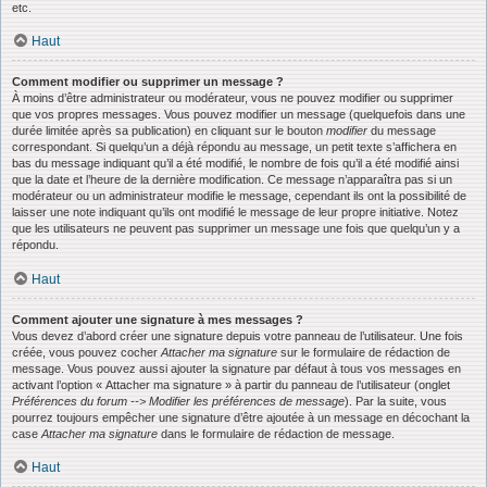
etc.
Haut
Comment modifier ou supprimer un message ?
À moins d’être administrateur ou modérateur, vous ne pouvez modifier ou supprimer
que vos propres messages. Vous pouvez modifier un message (quelquefois dans une
durée limitée après sa publication) en cliquant sur le bouton
modifier
du message
correspondant. Si quelqu’un a déjà répondu au message, un petit texte s’affichera en
bas du message indiquant qu’il a été modifié, le nombre de fois qu’il a été modifié ainsi
que la date et l’heure de la dernière modification. Ce message n’apparaîtra pas si un
modérateur ou un administrateur modifie le message, cependant ils ont la possibilité de
laisser une note indiquant qu’ils ont modifié le message de leur propre initiative. Notez
que les utilisateurs ne peuvent pas supprimer un message une fois que quelqu’un y a
répondu.
Haut
Comment ajouter une signature à mes messages ?
Vous devez d’abord créer une signature depuis votre panneau de l’utilisateur. Une fois
créée, vous pouvez cocher
Attacher ma signature
sur le formulaire de rédaction de
message. Vous pouvez aussi ajouter la signature par défaut à tous vos messages en
activant l’option « Attacher ma signature » à partir du panneau de l’utilisateur (onglet
Préférences du forum --> Modifier les préférences de message
). Par la suite, vous
pourrez toujours empêcher une signature d’être ajoutée à un message en décochant la
case
Attacher ma signature
dans le formulaire de rédaction de message.
Haut