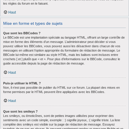
les règles du forum en le faisant.
Haut
Mise en forme et types de sujets
Que sont les BBCodes ?
Le BBCode est une implantation spéciale au langage HTML, offrant un large contrôle de
mise en forme des éléments d’un message. L’administrateur peut décider si vous
pouvez utiliser les BBCodes, vous pouvez aussi les désactiver dans chacun de vos
messages en utilisant l’option appropriée du formulaire de rédaction de message. Le
BBCode lui-même est similaire au style HTML, mais les balises sont incluses entre
crochets [ et ] plutôt que < et >. Pour plus d’informations sur le BBCode, consultez le
guide accessible depuis la page de rédaction de message.
Haut
Puis-je utiliser le HTML ?
Non, il n’est pas possible de publier du HTML sur ce forum. La plupart des mises en
forme permises par le HTML peuvent être appliquées avec les BBCodes.
Haut
Que sont les smileys ?
Les smileys, ou émoticônes, sont de petites images utilisées pour exprimer des
sentiments avec un code simple, exemple : :) signifie joyeux, :( signifie triste. La liste
complète des smileys est visible sur la page de rédaction de message. Essayez
toutefois de ne pas en abuser. Ils peuvent rapidement rendre un message illisible et un