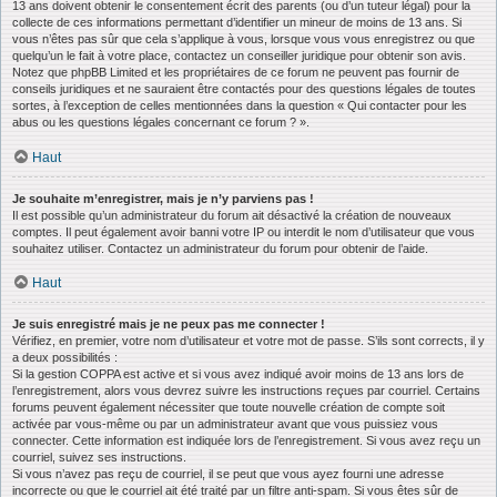
13 ans doivent obtenir le consentement écrit des parents (ou d’un tuteur légal) pour la
collecte de ces informations permettant d’identifier un mineur de moins de 13 ans. Si
vous n’êtes pas sûr que cela s’applique à vous, lorsque vous vous enregistrez ou que
quelqu’un le fait à votre place, contactez un conseiller juridique pour obtenir son avis.
Notez que phpBB Limited et les propriétaires de ce forum ne peuvent pas fournir de
conseils juridiques et ne sauraient être contactés pour des questions légales de toutes
sortes, à l’exception de celles mentionnées dans la question « Qui contacter pour les
abus ou les questions légales concernant ce forum ? ».
Haut
Je souhaite m’enregistrer, mais je n’y parviens pas !
Il est possible qu’un administrateur du forum ait désactivé la création de nouveaux
comptes. Il peut également avoir banni votre IP ou interdit le nom d’utilisateur que vous
souhaitez utiliser. Contactez un administrateur du forum pour obtenir de l’aide.
Haut
Je suis enregistré mais je ne peux pas me connecter !
Vérifiez, en premier, votre nom d’utilisateur et votre mot de passe. S’ils sont corrects, il y
a deux possibilités :
Si la gestion COPPA est active et si vous avez indiqué avoir moins de 13 ans lors de
l’enregistrement, alors vous devrez suivre les instructions reçues par courriel. Certains
forums peuvent également nécessiter que toute nouvelle création de compte soit
activée par vous-même ou par un administrateur avant que vous puissiez vous
connecter. Cette information est indiquée lors de l’enregistrement. Si vous avez reçu un
courriel, suivez ses instructions.
Si vous n’avez pas reçu de courriel, il se peut que vous ayez fourni une adresse
incorrecte ou que le courriel ait été traité par un filtre anti-spam. Si vous êtes sûr de