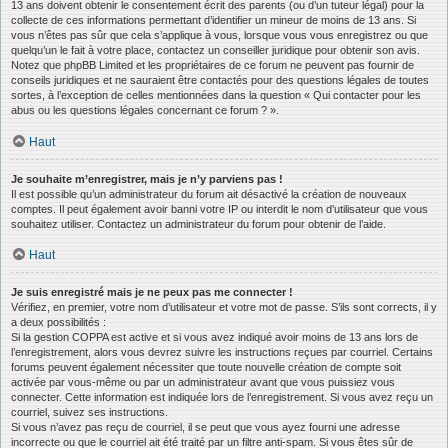
13 ans doivent obtenir le consentement écrit des parents (ou d’un tuteur légal) pour la
collecte de ces informations permettant d’identifier un mineur de moins de 13 ans. Si
vous n’êtes pas sûr que cela s’applique à vous, lorsque vous vous enregistrez ou que
quelqu’un le fait à votre place, contactez un conseiller juridique pour obtenir son avis.
Notez que phpBB Limited et les propriétaires de ce forum ne peuvent pas fournir de
conseils juridiques et ne sauraient être contactés pour des questions légales de toutes
sortes, à l’exception de celles mentionnées dans la question « Qui contacter pour les
abus ou les questions légales concernant ce forum ? ».
Haut
Je souhaite m’enregistrer, mais je n’y parviens pas !
Il est possible qu’un administrateur du forum ait désactivé la création de nouveaux
comptes. Il peut également avoir banni votre IP ou interdit le nom d’utilisateur que vous
souhaitez utiliser. Contactez un administrateur du forum pour obtenir de l’aide.
Haut
Je suis enregistré mais je ne peux pas me connecter !
Vérifiez, en premier, votre nom d’utilisateur et votre mot de passe. S’ils sont corrects, il y
a deux possibilités :
Si la gestion COPPA est active et si vous avez indiqué avoir moins de 13 ans lors de
l’enregistrement, alors vous devrez suivre les instructions reçues par courriel. Certains
forums peuvent également nécessiter que toute nouvelle création de compte soit
activée par vous-même ou par un administrateur avant que vous puissiez vous
connecter. Cette information est indiquée lors de l’enregistrement. Si vous avez reçu un
courriel, suivez ses instructions.
Si vous n’avez pas reçu de courriel, il se peut que vous ayez fourni une adresse
incorrecte ou que le courriel ait été traité par un filtre anti-spam. Si vous êtes sûr de