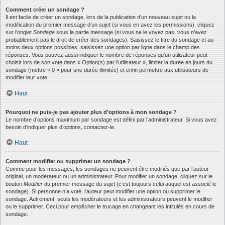
Comment créer un sondage ?
Il est facile de créer un sondage, lors de la publication d’un nouveau sujet ou la
modification du premier message d’un sujet (si vous en avez les permissions), cliquez
sur l’onglet
Sondage
sous la partie message (si vous ne le voyez pas, vous n’avez
probablement pas le droit de créer des sondages). Saisissez le titre du sondage et au
moins deux options possibles, saisissez une option par ligne dans le champ des
réponses. Vous pouvez aussi indiquer le nombre de réponses qu’un utilisateur peut
choisir lors de son vote dans « Option(s) par l’utilisateur », limiter la durée en jours du
sondage (mettre « 0 » pour une durée illimitée) et enfin permettre aux utilisateurs de
modifier leur vote.
Haut
Pourquoi ne puis-je pas ajouter plus d’options à mon sondage ?
Le nombre d’options maximum par sondage est défini par l’administrateur. Si vous avez
besoin d’indiquer plus d’options, contactez-le.
Haut
Comment modifier ou supprimer un sondage ?
Comme pour les messages, les sondages ne peuvent être modifiés que par l’auteur
original, un modérateur ou un administrateur. Pour modifier un sondage, cliquez sur le
bouton
Modifier
du premier message du sujet (c’est toujours celui auquel est associé le
sondage). Si personne n’a voté, l’auteur peut modifier une option ou supprimer le
sondage. Autrement, seuls les modérateurs et les administrateurs peuvent le modifier
ou le supprimer. Ceci pour empêcher le trucage en changeant les intitulés en cours de
sondage.