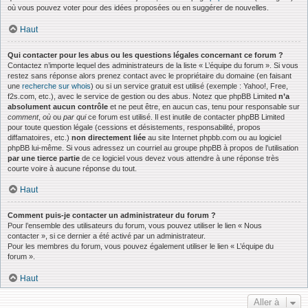
où vous pouvez voter pour des idées proposées ou en suggérer de nouvelles.
Haut
Qui contacter pour les abus ou les questions légales concernant ce forum ?
Contactez n’importe lequel des administrateurs de la liste « L’équipe du forum ». Si vous
restez sans réponse alors prenez contact avec le propriétaire du domaine (en faisant
une
recherche sur whois
) ou si un service gratuit est utilisé (exemple : Yahoo!, Free,
f2s.com, etc.), avec le service de gestion ou des abus. Notez que phpBB Limited
n’a
absolument aucun contrôle
et ne peut être, en aucun cas, tenu pour responsable sur
comment
,
où
ou
par qui
ce forum est utilisé. Il est inutile de contacter phpBB Limited
pour toute question légale (cessions et désistements, responsabilité, propos
diffamatoires, etc.)
non directement liée
au site Internet phpbb.com ou au logiciel
phpBB lui-même. Si vous adressez un courriel au groupe phpBB à propos de l’utilisation
par une tierce partie
de ce logiciel vous devez vous attendre à une réponse très
courte voire à aucune réponse du tout.
Haut
Comment puis-je contacter un administrateur du forum ?
Pour l’ensemble des utilisateurs du forum, vous pouvez utiliser le lien « Nous
contacter », si ce dernier a été activé par un administrateur.
Pour les membres du forum, vous pouvez également utiliser le lien « L’équipe du
forum ».
Haut
Aller à