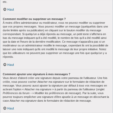
etc.
Haut
Comment modifier ou supprimer un message ?
À moins d’être administrateur ou modérateur, vous ne pouvez modifier ou supprimer
que vos propres messages. Vous pouvez modifier un message (quelquefois dans une
durée limitée après sa publication) en cliquant sur le bouton
modifier
du message
correspondant. Si quelqu’un a déjà répondu au message, un petit texte s’affichera en
bas du message indiquant qu’il a été modifié, le nombre de fois qu’il a été modifié ainsi
que la date et l’heure de la dernière modification. Ce message n’apparaîtra pas si un
modérateur ou un administrateur modifie le message, cependant ils ont la possibilité de
laisser une note indiquant qu’ils ont modifié le message de leur propre initiative. Notez
que les utilisateurs ne peuvent pas supprimer un message une fois que quelqu’un y a
répondu.
Haut
Comment ajouter une signature à mes messages ?
Vous devez d’abord créer une signature depuis votre panneau de l’utilisateur. Une fois
créée, vous pouvez cocher
Attacher ma signature
sur le formulaire de rédaction de
message. Vous pouvez aussi ajouter la signature par défaut à tous vos messages en
activant l’option « Attacher ma signature » à partir du panneau de l’utilisateur (onglet
Préférences du forum --> Modifier les préférences de message
). Par la suite, vous
pourrez toujours empêcher une signature d’être ajoutée à un message en décochant la
case
Attacher ma signature
dans le formulaire de rédaction de message.
Haut