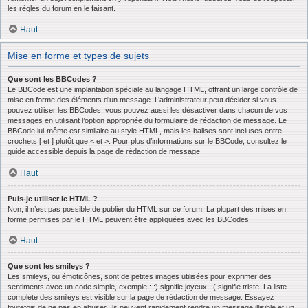
les règles du forum en le faisant.
Haut
Mise en forme et types de sujets
Que sont les BBCodes ?
Le BBCode est une implantation spéciale au langage HTML, offrant un large contrôle de
mise en forme des éléments d’un message. L’administrateur peut décider si vous
pouvez utiliser les BBCodes, vous pouvez aussi les désactiver dans chacun de vos
messages en utilisant l’option appropriée du formulaire de rédaction de message. Le
BBCode lui-même est similaire au style HTML, mais les balises sont incluses entre
crochets [ et ] plutôt que < et >. Pour plus d’informations sur le BBCode, consultez le
guide accessible depuis la page de rédaction de message.
Haut
Puis-je utiliser le HTML ?
Non, il n’est pas possible de publier du HTML sur ce forum. La plupart des mises en
forme permises par le HTML peuvent être appliquées avec les BBCodes.
Haut
Que sont les smileys ?
Les smileys, ou émoticônes, sont de petites images utilisées pour exprimer des
sentiments avec un code simple, exemple : :) signifie joyeux, :( signifie triste. La liste
complète des smileys est visible sur la page de rédaction de message. Essayez
toutefois de ne pas en abuser. Ils peuvent rapidement rendre un message illisible et un