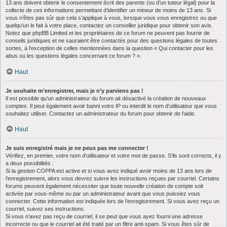
13 ans doivent obtenir le consentement écrit des parents (ou d’un tuteur légal) pour la
collecte de ces informations permettant d’identifier un mineur de moins de 13 ans. Si
vous n’êtes pas sûr que cela s’applique à vous, lorsque vous vous enregistrez ou que
quelqu’un le fait à votre place, contactez un conseiller juridique pour obtenir son avis.
Notez que phpBB Limited et les propriétaires de ce forum ne peuvent pas fournir de
conseils juridiques et ne sauraient être contactés pour des questions légales de toutes
sortes, à l’exception de celles mentionnées dans la question « Qui contacter pour les
abus ou les questions légales concernant ce forum ? ».
Haut
Je souhaite m’enregistrer, mais je n’y parviens pas !
Il est possible qu’un administrateur du forum ait désactivé la création de nouveaux
comptes. Il peut également avoir banni votre IP ou interdit le nom d’utilisateur que vous
souhaitez utiliser. Contactez un administrateur du forum pour obtenir de l’aide.
Haut
Je suis enregistré mais je ne peux pas me connecter !
Vérifiez, en premier, votre nom d’utilisateur et votre mot de passe. S’ils sont corrects, il y
a deux possibilités :
Si la gestion COPPA est active et si vous avez indiqué avoir moins de 13 ans lors de
l’enregistrement, alors vous devrez suivre les instructions reçues par courriel. Certains
forums peuvent également nécessiter que toute nouvelle création de compte soit
activée par vous-même ou par un administrateur avant que vous puissiez vous
connecter. Cette information est indiquée lors de l’enregistrement. Si vous avez reçu un
courriel, suivez ses instructions.
Si vous n’avez pas reçu de courriel, il se peut que vous ayez fourni une adresse
incorrecte ou que le courriel ait été traité par un filtre anti-spam. Si vous êtes sûr de