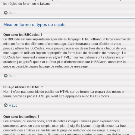
les règles du forum en le faisant.
Haut
Mise en forme et types de sujets
Que sont les BBCodes ?
Le BBCode est une implantation spéciale au langage HTML, offrant un large contrôle de
mise en forme des éléments d’un message. L’administrateur peut décider si vous
pouvez utiliser les BBCodes, vous pouvez aussi les désactiver dans chacun de vos
messages en utilisant l’option appropriée du formulaire de rédaction de message. Le
BBCode lui-même est similaire au style HTML, mais les balises sont incluses entre
crochets [ et ] plutôt que < et >. Pour plus d’informations sur le BBCode, consultez le
guide accessible depuis la page de rédaction de message.
Haut
Puis-je utiliser le HTML ?
Non, il n’est pas possible de publier du HTML sur ce forum. La plupart des mises en
forme permises par le HTML peuvent être appliquées avec les BBCodes.
Haut
Que sont les smileys ?
Les smileys, ou émoticônes, sont de petites images utilisées pour exprimer des
sentiments avec un code simple, exemple : :) signifie joyeux, :( signifie triste. La liste
complète des smileys est visible sur la page de rédaction de message. Essayez
toutefois de ne pas en abuser. Ils peuvent rapidement rendre un message illisible et un