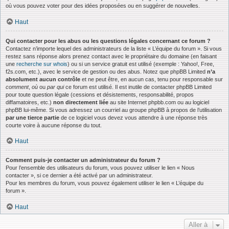
où vous pouvez voter pour des idées proposées ou en suggérer de nouvelles.
Haut
Qui contacter pour les abus ou les questions légales concernant ce forum ?
Contactez n’importe lequel des administrateurs de la liste « L’équipe du forum ». Si vous
restez sans réponse alors prenez contact avec le propriétaire du domaine (en faisant
une
recherche sur whois
) ou si un service gratuit est utilisé (exemple : Yahoo!, Free,
f2s.com, etc.), avec le service de gestion ou des abus. Notez que phpBB Limited
n’a
absolument aucun contrôle
et ne peut être, en aucun cas, tenu pour responsable sur
comment
,
où
ou
par qui
ce forum est utilisé. Il est inutile de contacter phpBB Limited
pour toute question légale (cessions et désistements, responsabilité, propos
diffamatoires, etc.)
non directement liée
au site Internet phpbb.com ou au logiciel
phpBB lui-même. Si vous adressez un courriel au groupe phpBB à propos de l’utilisation
par une tierce partie
de ce logiciel vous devez vous attendre à une réponse très
courte voire à aucune réponse du tout.
Haut
Comment puis-je contacter un administrateur du forum ?
Pour l’ensemble des utilisateurs du forum, vous pouvez utiliser le lien « Nous
contacter », si ce dernier a été activé par un administrateur.
Pour les membres du forum, vous pouvez également utiliser le lien « L’équipe du
forum ».
Haut
Aller à