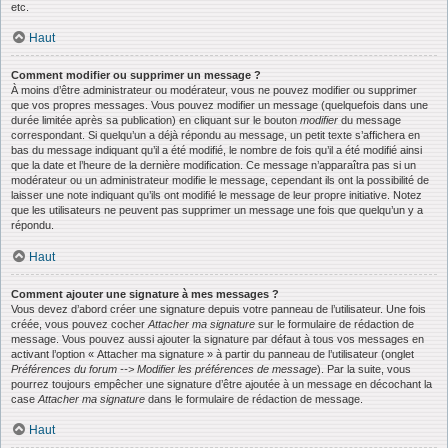
etc.
Haut
Comment modifier ou supprimer un message ?
À moins d’être administrateur ou modérateur, vous ne pouvez modifier ou supprimer
que vos propres messages. Vous pouvez modifier un message (quelquefois dans une
durée limitée après sa publication) en cliquant sur le bouton
modifier
du message
correspondant. Si quelqu’un a déjà répondu au message, un petit texte s’affichera en
bas du message indiquant qu’il a été modifié, le nombre de fois qu’il a été modifié ainsi
que la date et l’heure de la dernière modification. Ce message n’apparaîtra pas si un
modérateur ou un administrateur modifie le message, cependant ils ont la possibilité de
laisser une note indiquant qu’ils ont modifié le message de leur propre initiative. Notez
que les utilisateurs ne peuvent pas supprimer un message une fois que quelqu’un y a
répondu.
Haut
Comment ajouter une signature à mes messages ?
Vous devez d’abord créer une signature depuis votre panneau de l’utilisateur. Une fois
créée, vous pouvez cocher
Attacher ma signature
sur le formulaire de rédaction de
message. Vous pouvez aussi ajouter la signature par défaut à tous vos messages en
activant l’option « Attacher ma signature » à partir du panneau de l’utilisateur (onglet
Préférences du forum --> Modifier les préférences de message
). Par la suite, vous
pourrez toujours empêcher une signature d’être ajoutée à un message en décochant la
case
Attacher ma signature
dans le formulaire de rédaction de message.
Haut