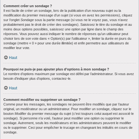
Comment créer un sondage ?
Il est facile de créer un sondage, lors de la publication d’un nouveau sujet ou la
modification du premier message d’un sujet (si vous en avez les permissions), cliquez
sur l’onglet
Sondage
sous la partie message (si vous ne le voyez pas, vous n’avez
probablement pas le droit de créer des sondages). Saisissez le titre du sondage et au
moins deux options possibles, saisissez une option par ligne dans le champ des
réponses. Vous pouvez aussi indiquer le nombre de réponses qu’un utilisateur peut
choisir lors de son vote dans « Option(s) par l’utilisateur », limiter la durée en jours du
sondage (mettre « 0 » pour une durée illimitée) et enfin permettre aux utilisateurs de
modifier leur vote.
Haut
Pourquoi ne puis-je pas ajouter plus d’options à mon sondage ?
Le nombre d’options maximum par sondage est défini par l’administrateur. Si vous avez
besoin d’indiquer plus d’options, contactez-le.
Haut
Comment modifier ou supprimer un sondage ?
Comme pour les messages, les sondages ne peuvent être modifiés que par l’auteur
original, un modérateur ou un administrateur. Pour modifier un sondage, cliquez sur le
bouton
Modifier
du premier message du sujet (c’est toujours celui auquel est associé le
sondage). Si personne n’a voté, l’auteur peut modifier une option ou supprimer le
sondage. Autrement, seuls les modérateurs et les administrateurs peuvent le modifier
ou le supprimer. Ceci pour empêcher le trucage en changeant les intitulés en cours de
sondage.