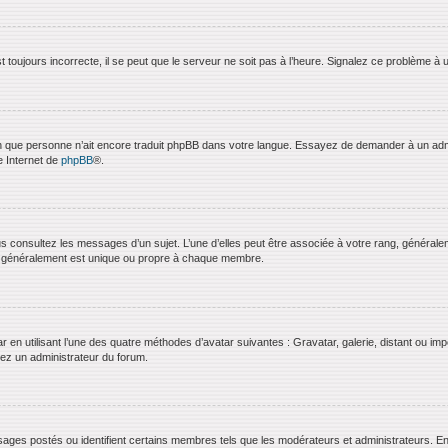
 toujours incorrecte, il se peut que le serveur ne soit pas à l’heure. Signalez ce problème à 
bien que personne n’ait encore traduit phpBB dans votre langue. Essayez de demander à un admini
e Internet de
phpBB
®.
us consultez les messages d’un sujet. L’une d’elles peut être associée à votre rang, général
t généralement est unique ou propre à chaque membre.
ar en utilisant l’une des quatre méthodes d’avatar suivantes : Gravatar, galerie, distant ou imp
ctez un administrateur du forum.
ages postés ou identifient certains membres tels que les modérateurs et administrateurs. En g