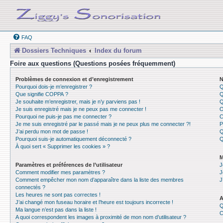
FAQ
Dossiers Techniques
Index du forum
Foire aux questions (Questions posées fréquemment)
Problèmes de connexion et d’enregistrement
N
Pourquoi dois-je m’enregistrer ?
Q
Que signifie COPPA ?
Q
Je souhaite m’enregistrer, mais je n’y parviens pas !
Q
Je suis enregistré mais je ne peux pas me connecter !
O
Pourquoi ne puis-je pas me connecter ?
C
Je me suis enregistré par le passé mais je ne peux plus me connecter ?!
P
J’ai perdu mon mot de passe !
Q
Pourquoi suis-je automatiquement déconnecté ?
Q
À quoi sert « Supprimer les cookies » ?
M
Paramètres et préférences de l’utilisateur
J
Comment modifier mes paramètres ?
J
Comment empêcher mon nom d’apparaître dans la liste des membres
J
connectés ?
Les heures ne sont pas correctes !
A
J’ai changé mon fuseau horaire et l’heure est toujours incorrecte !
Q
Ma langue n’est pas dans la liste !
C
A quoi correspondent les images à proximité de mon nom d’utilisateur ?