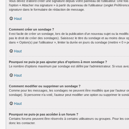
Vous devez d’abord créer une signature depuis votre panneau de l’utilisateur. Une fo
l’option « Attacher ma signature » à partir du panneau de l’utilisateur (onglet
Préférence
signature
dans le formulaire de rédaction de message.
Haut
Comment créer un sondage ?
Il est facile de créer un sondage, lors de la publication d’un nouveau sujet ou la modif
pas le droit de créer des sondages). Saisissez le titre du sondage et au moins deux o
dans « Option(s) par l’utilisateur », limiter la durée en jours du sondage (mettre « 0 » po
Haut
Pourquoi ne puis-je pas ajouter plus d’options à mon sondage ?
Le nombre d’options maximum par sondage est défini par l’administrateur. Si vous avez 
Haut
Comment modifier ou supprimer un sondage ?
Comme pour les messages, les sondages ne peuvent être modifiés que par l’auteur ori
sondage). Si personne n’a voté, l’auteur peut modifier une option ou supprimer le son
Haut
Pourquoi ne puis-je pas accéder à un forum ?
Certains forums peuvent être réservés à certains utilisateurs ou groupes. Pour les co
donc les contacter.