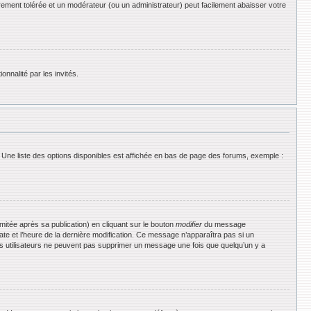
rement tolérée et un modérateur (ou un administrateur) peut facilement abaisser votre
onnalité par les invités.
 Une liste des options disponibles est affichée en bas de page des forums, exemple :
tée après sa publication) en cliquant sur le bouton
modifier
du message
date et l’heure de la dernière modification. Ce message n’apparaîtra pas si un
 les utilisateurs ne peuvent pas supprimer un message une fois que quelqu’un y a