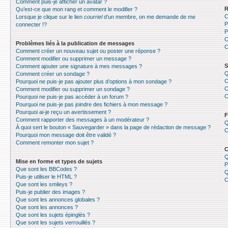
Comment puis-je afficher un avatar ?
R
Qu’est-ce que mon rang et comment le modifier ?
C
Lorsque je clique sur le lien
courriel
d’un membre, on me demande de me
P
connecter !?
P
C
Problèmes liés à la publication de messages
C
Comment créer un nouveau sujet ou poster une réponse ?
Comment modifier ou supprimer un message ?
S
Comment ajouter une signature à mes messages ?
Q
Comment créer un sondage ?
C
Pourquoi ne puis-je pas ajouter plus d’options à mon sondage ?
C
Comment modifier ou supprimer un sondage ?
C
Pourquoi ne puis-je pas accéder à un forum ?
Pourquoi ne puis-je pas joindre des fichiers à mon message ?
Pourquoi ai-je reçu un avertissement ?
F
Comment rapporter des messages à un modérateur ?
Q
À quoi sert le bouton « Sauvegarder » dans la page de rédaction de message ?
C
Pourquoi mon message doit être validé ?
Comment remonter mon sujet ?
C
Q
Mise en forme et types de sujets
P
Que sont les BBCodes ?
Q
Puis-je utiliser le HTML ?
C
Que sont les smileys ?
Puis-je publier des images ?
Que sont les annonces globales ?
Que sont les annonces ?
Que sont les sujets épinglés ?
Que sont les sujets verrouillés ?