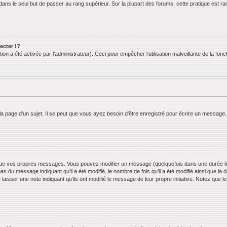
ans le seul but de passer au rang supérieur. Sur la plupart des forums, cette pratique est ra
cter !?
n a été activée par l’administrateur). Ceci pour empêcher l’utilisation malveillante de la foncti
 page d’un sujet. Il se peut que vous ayez besoin d’être enregistré pour écrire un message.
ue vos propres messages. Vous pouvez modifier un message (quelquefois dans une durée limi
 du message indiquant qu’il a été modifié, le nombre de fois qu’il a été modifié ainsi que la 
 laisser une note indiquant qu’ils ont modifié le message de leur propre initiative. Notez que