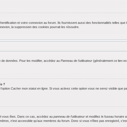
ification et votre connexion au forum. Ils fournissent aussi des fonctionnalités telles que l
exion, la suppression des cookies pourrait les résoudre.
 de données. Pour les modifier, accédez au
Panneau de l’utilisateur
(généralement ce lien est
és ?
l’option
Cacher mon statut en ligne
. Si vous activez cette option vous ne serez visible que
equel vous êtes. Dans ce cas, accédez au
panneau de l’utilisateur
et modifiez le fuseau horaire 
mètres, n’est accessible qu’aux membres du forum. Donc si vous n’êtes pas enregistré, c’est