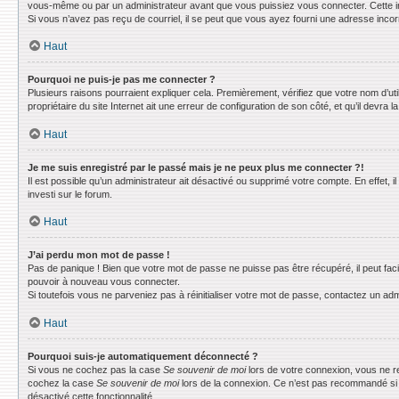
vous-même ou par un administrateur avant que vous puissiez vous connecter. Cette info
Si vous n’avez pas reçu de courriel, il se peut que vous ayez fourni une adresse incorrec
Haut
Pourquoi ne puis-je pas me connecter ?
Plusieurs raisons pourraient expliquer cela. Premièrement, vérifiez que votre nom d’uti
propriétaire du site Internet ait une erreur de configuration de son côté, et qu’il devra la
Haut
Je me suis enregistré par le passé mais je ne peux plus me connecter ?!
Il est possible qu’un administrateur ait désactivé ou supprimé votre compte. En effet, 
investi sur le forum.
Haut
J’ai perdu mon mot de passe !
Pas de panique ! Bien que votre mot de passe ne puisse pas être récupéré, il peut faci
pouvoir à nouveau vous connecter.
Si toutefois vous ne parveniez pas à réinitialiser votre mot de passe, contactez un adm
Haut
Pourquoi suis-je automatiquement déconnecté ?
Si vous ne cochez pas la case
Se souvenir de moi
lors de votre connexion, vous ne r
cochez la case
Se souvenir de moi
lors de la connexion. Ce n’est pas recommandé si vo
désactivé cette fonctionnalité.