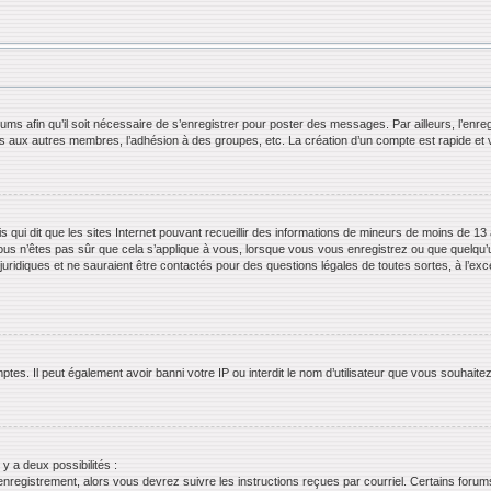
orums afin qu’il soit nécessaire de s’enregistrer pour poster des messages. Par ailleurs, l’en
ls aux autres membres, l’adhésion à des groupes, etc. La création d’un compte est rapide et 
s qui dit que les sites Internet pouvant recueillir des informations de mineurs de moins de 13 
ous n’êtes pas sûr que cela s’applique à vous, lorsque vous vous enregistrez ou que quelqu’un 
juridiques et ne sauraient être contactés pour des questions légales de toutes sortes, à l’ex
tes. Il peut également avoir banni votre IP ou interdit le nom d’utilisateur que vous souhaitez 
 y a deux possibilités :
’enregistrement, alors vous devrez suivre les instructions reçues par courriel. Certains for