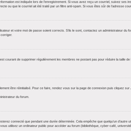
rmation est indiquée lors de l’enregistrement. Si vous avez reçu un courriel, suivez ses ins
te ou que le courriel ait été traité par un filtre anti-spam. Si vous êtes sûr de l’adresse cour
lisateur et votre mot de passe soient corrects. S’ils le sont, contactez un administrateur du f
 corriger.
il est courant de supprimer régulièrement les membres ne postant pas pour réduire la taille de
lement être réinitialisé. Pour ce faire, rendez vous sur la page de connexion puis cliquez sur
inistrateur du forum.
esterez connecté que pendant une durée déterminée. Cela empêche que quelqu’un d’autre utili
us utilisez un ordinateur public pour accéder au forum (bibliothèque, cyber-café, université,