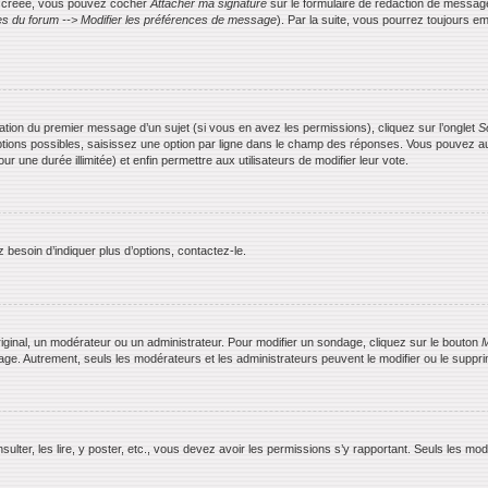
is créée, vous pouvez cocher
Attacher ma signature
sur le formulaire de rédaction de messag
s du forum --> Modifier les préférences de message
). Par la suite, vous pourrez toujours
ication du premier message d’un sujet (si vous en avez les permissions), cliquez sur l’onglet
S
ptions possibles, saisissez une option par ligne dans le champ des réponses. Vous pouvez aus
ur une durée illimitée) et enfin permettre aux utilisateurs de modifier leur vote.
besoin d’indiquer plus d’options, contactez-le.
ginal, un modérateur ou un administrateur. Pour modifier un sondage, cliquez sur le bouton
M
dage. Autrement, seuls les modérateurs et les administrateurs peuvent le modifier ou le supp
nsulter, les lire, y poster, etc., vous devez avoir les permissions s’y rapportant. Seuls les