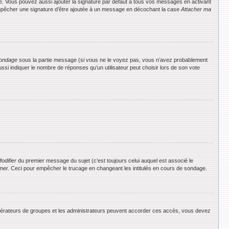
e. Vous pouvez aussi ajouter la signature par défaut à tous vos messages en activant
 empêcher une signature d’être ajoutée à un message en décochant la case
Attacher ma
ondage
sous la partie message (si vous ne le voyez pas, vous n’avez probablement
si indiquer le nombre de réponses qu’un utilisateur peut choisir lors de son vote
odifier
du premier message du sujet (c’est toujours celui auquel est associé le
rimer. Ceci pour empêcher le trucage en changeant les intitulés en cours de sondage.
 modérateurs de groupes et les administrateurs peuvent accorder ces accès, vous devez