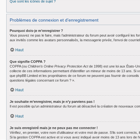
Que sont les icônes de sujet ?
Problèmes de connexion et d’enregistrement
Pourquoi dois-je m’enregistrer ?
Vous pouvez ne pas le faire, mais l’administrateur du forum peut avoir configuré les f
aux invités comme les avatars personnalisés, la messagerie privée, l’envoi de courrie
Haut
Que signifie COPPA ?
COPPA (ou
Children’s Online Privacy Protection Act
de 1998) est une loi aux États-Uni
collecte de ces informations permettant d’identifier un mineur de moins de 13 ans. Si v
que phpBB Limited et les propriétaires de ce forum ne peuvent pas fournir de conseils 
questions légales concernant ce forum ? ».
Haut
Je souhaite m’enregistrer, mais je n’y parviens pas !
Il est possible qu’un administrateur du forum ait désactivé la création de nouveaux comp
Haut
Je suis enregistré mais je ne peux pas me connecter !
Vérifiez, en premier, votre nom d’utilisateur et votre mot de passe. S’ils sont corrects, il
Si la gestion COPPA est active et si vous avez indiqué avoir moins de 13 ans lors de l