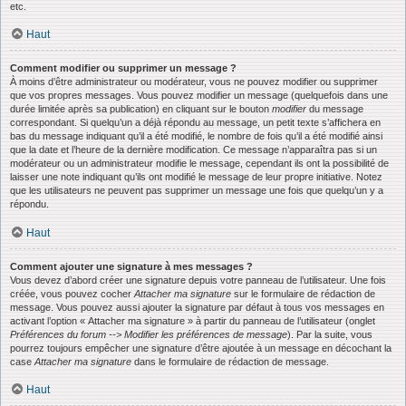
etc.
Haut
Comment modifier ou supprimer un message ?
À moins d’être administrateur ou modérateur, vous ne pouvez modifier ou supprimer
que vos propres messages. Vous pouvez modifier un message (quelquefois dans une
durée limitée après sa publication) en cliquant sur le bouton
modifier
du message
correspondant. Si quelqu’un a déjà répondu au message, un petit texte s’affichera en
bas du message indiquant qu’il a été modifié, le nombre de fois qu’il a été modifié ainsi
que la date et l’heure de la dernière modification. Ce message n’apparaîtra pas si un
modérateur ou un administrateur modifie le message, cependant ils ont la possibilité de
laisser une note indiquant qu’ils ont modifié le message de leur propre initiative. Notez
que les utilisateurs ne peuvent pas supprimer un message une fois que quelqu’un y a
répondu.
Haut
Comment ajouter une signature à mes messages ?
Vous devez d’abord créer une signature depuis votre panneau de l’utilisateur. Une fois
créée, vous pouvez cocher
Attacher ma signature
sur le formulaire de rédaction de
message. Vous pouvez aussi ajouter la signature par défaut à tous vos messages en
activant l’option « Attacher ma signature » à partir du panneau de l’utilisateur (onglet
Préférences du forum --> Modifier les préférences de message
). Par la suite, vous
pourrez toujours empêcher une signature d’être ajoutée à un message en décochant la
case
Attacher ma signature
dans le formulaire de rédaction de message.
Haut