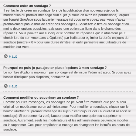
Comment créer un sondage ?
Il est facile de créer un sondage, lors de la publication d’un nouveau sujet ou la
modification du premier message d’un sujet (si vous en avez les permissions), cliquez
sur l’onglet
Sondage
sous la partie message (si vous ne le voyez pas, vous n’avez
probablement pas le droit de créer des sondages). Saisissez le titre du sondage et au
moins deux options possibles, saisissez une option par ligne dans le champ des
réponses. Vous pouvez aussi indiquer le nombre de réponses qu’un utilisateur peut
choisir lors de son vote dans « Option(s) par l’utilisateur », limiter la durée en jours du
sondage (mettre « 0 » pour une durée illimitée) et enfin permettre aux utilisateurs de
modifier leur vote.
Haut
Pourquoi ne puis-je pas ajouter plus d’options à mon sondage ?
Le nombre d’options maximum par sondage est défini par l’administrateur. Si vous avez
besoin d’indiquer plus d’options, contactez-le.
Haut
Comment modifier ou supprimer un sondage ?
Comme pour les messages, les sondages ne peuvent être modifiés que par l’auteur
original, un modérateur ou un administrateur. Pour modifier un sondage, cliquez sur le
bouton
Modifier
du premier message du sujet (c’est toujours celui auquel est associé le
sondage). Si personne n’a voté, l’auteur peut modifier une option ou supprimer le
sondage. Autrement, seuls les modérateurs et les administrateurs peuvent le modifier
ou le supprimer. Ceci pour empêcher le trucage en changeant les intitulés en cours de
sondage.