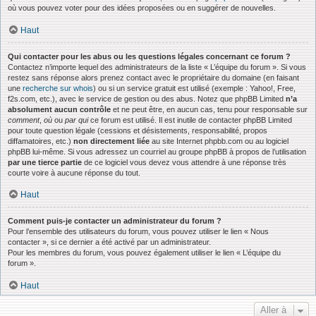
où vous pouvez voter pour des idées proposées ou en suggérer de nouvelles.
Haut
Qui contacter pour les abus ou les questions légales concernant ce forum ?
Contactez n’importe lequel des administrateurs de la liste « L’équipe du forum ». Si vous
restez sans réponse alors prenez contact avec le propriétaire du domaine (en faisant
une
recherche sur whois
) ou si un service gratuit est utilisé (exemple : Yahoo!, Free,
f2s.com, etc.), avec le service de gestion ou des abus. Notez que phpBB Limited
n’a
absolument aucun contrôle
et ne peut être, en aucun cas, tenu pour responsable sur
comment
,
où
ou
par qui
ce forum est utilisé. Il est inutile de contacter phpBB Limited
pour toute question légale (cessions et désistements, responsabilité, propos
diffamatoires, etc.)
non directement liée
au site Internet phpbb.com ou au logiciel
phpBB lui-même. Si vous adressez un courriel au groupe phpBB à propos de l’utilisation
par une tierce partie
de ce logiciel vous devez vous attendre à une réponse très
courte voire à aucune réponse du tout.
Haut
Comment puis-je contacter un administrateur du forum ?
Pour l’ensemble des utilisateurs du forum, vous pouvez utiliser le lien « Nous
contacter », si ce dernier a été activé par un administrateur.
Pour les membres du forum, vous pouvez également utiliser le lien « L’équipe du
forum ».
Haut
Aller à