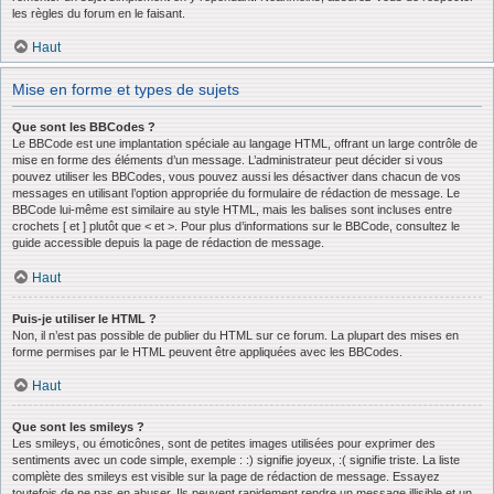
les règles du forum en le faisant.
Haut
Mise en forme et types de sujets
Que sont les BBCodes ?
Le BBCode est une implantation spéciale au langage HTML, offrant un large contrôle de
mise en forme des éléments d’un message. L’administrateur peut décider si vous
pouvez utiliser les BBCodes, vous pouvez aussi les désactiver dans chacun de vos
messages en utilisant l’option appropriée du formulaire de rédaction de message. Le
BBCode lui-même est similaire au style HTML, mais les balises sont incluses entre
crochets [ et ] plutôt que < et >. Pour plus d’informations sur le BBCode, consultez le
guide accessible depuis la page de rédaction de message.
Haut
Puis-je utiliser le HTML ?
Non, il n’est pas possible de publier du HTML sur ce forum. La plupart des mises en
forme permises par le HTML peuvent être appliquées avec les BBCodes.
Haut
Que sont les smileys ?
Les smileys, ou émoticônes, sont de petites images utilisées pour exprimer des
sentiments avec un code simple, exemple : :) signifie joyeux, :( signifie triste. La liste
complète des smileys est visible sur la page de rédaction de message. Essayez
toutefois de ne pas en abuser. Ils peuvent rapidement rendre un message illisible et un