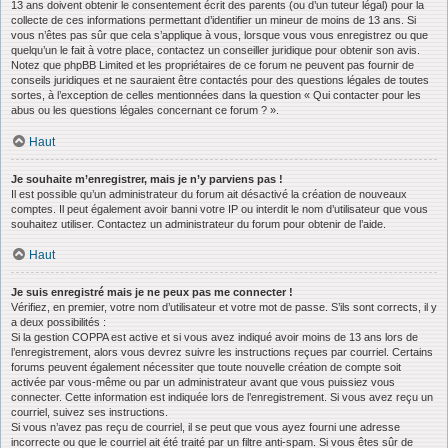
13 ans doivent obtenir le consentement écrit des parents (ou d’un tuteur légal) pour la
collecte de ces informations permettant d’identifier un mineur de moins de 13 ans. Si
vous n’êtes pas sûr que cela s’applique à vous, lorsque vous vous enregistrez ou que
quelqu’un le fait à votre place, contactez un conseiller juridique pour obtenir son avis.
Notez que phpBB Limited et les propriétaires de ce forum ne peuvent pas fournir de
conseils juridiques et ne sauraient être contactés pour des questions légales de toutes
sortes, à l’exception de celles mentionnées dans la question « Qui contacter pour les
abus ou les questions légales concernant ce forum ? ».
Haut
Je souhaite m’enregistrer, mais je n’y parviens pas !
Il est possible qu’un administrateur du forum ait désactivé la création de nouveaux
comptes. Il peut également avoir banni votre IP ou interdit le nom d’utilisateur que vous
souhaitez utiliser. Contactez un administrateur du forum pour obtenir de l’aide.
Haut
Je suis enregistré mais je ne peux pas me connecter !
Vérifiez, en premier, votre nom d’utilisateur et votre mot de passe. S’ils sont corrects, il y
a deux possibilités :
Si la gestion COPPA est active et si vous avez indiqué avoir moins de 13 ans lors de
l’enregistrement, alors vous devrez suivre les instructions reçues par courriel. Certains
forums peuvent également nécessiter que toute nouvelle création de compte soit
activée par vous-même ou par un administrateur avant que vous puissiez vous
connecter. Cette information est indiquée lors de l’enregistrement. Si vous avez reçu un
courriel, suivez ses instructions.
Si vous n’avez pas reçu de courriel, il se peut que vous ayez fourni une adresse
incorrecte ou que le courriel ait été traité par un filtre anti-spam. Si vous êtes sûr de