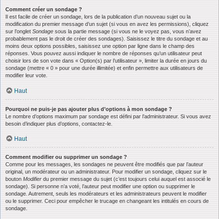
Comment créer un sondage ?
Il est facile de créer un sondage, lors de la publication d’un nouveau sujet ou la
modification du premier message d’un sujet (si vous en avez les permissions), cliquez
sur l’onglet
Sondage
sous la partie message (si vous ne le voyez pas, vous n’avez
probablement pas le droit de créer des sondages). Saisissez le titre du sondage et au
moins deux options possibles, saisissez une option par ligne dans le champ des
réponses. Vous pouvez aussi indiquer le nombre de réponses qu’un utilisateur peut
choisir lors de son vote dans « Option(s) par l’utilisateur », limiter la durée en jours du
sondage (mettre « 0 » pour une durée illimitée) et enfin permettre aux utilisateurs de
modifier leur vote.
Haut
Pourquoi ne puis-je pas ajouter plus d’options à mon sondage ?
Le nombre d’options maximum par sondage est défini par l’administrateur. Si vous avez
besoin d’indiquer plus d’options, contactez-le.
Haut
Comment modifier ou supprimer un sondage ?
Comme pour les messages, les sondages ne peuvent être modifiés que par l’auteur
original, un modérateur ou un administrateur. Pour modifier un sondage, cliquez sur le
bouton
Modifier
du premier message du sujet (c’est toujours celui auquel est associé le
sondage). Si personne n’a voté, l’auteur peut modifier une option ou supprimer le
sondage. Autrement, seuls les modérateurs et les administrateurs peuvent le modifier
ou le supprimer. Ceci pour empêcher le trucage en changeant les intitulés en cours de
sondage.