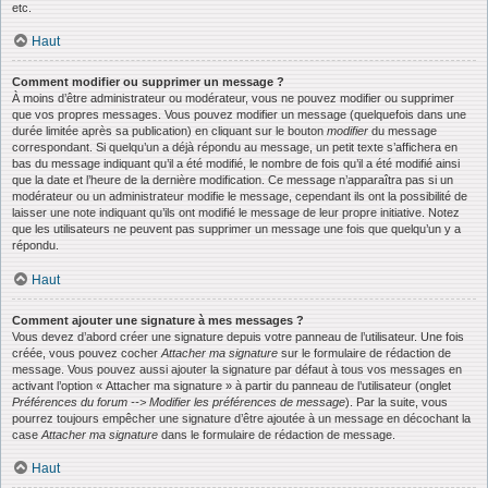
etc.
Haut
Comment modifier ou supprimer un message ?
À moins d’être administrateur ou modérateur, vous ne pouvez modifier ou supprimer
que vos propres messages. Vous pouvez modifier un message (quelquefois dans une
durée limitée après sa publication) en cliquant sur le bouton
modifier
du message
correspondant. Si quelqu’un a déjà répondu au message, un petit texte s’affichera en
bas du message indiquant qu’il a été modifié, le nombre de fois qu’il a été modifié ainsi
que la date et l’heure de la dernière modification. Ce message n’apparaîtra pas si un
modérateur ou un administrateur modifie le message, cependant ils ont la possibilité de
laisser une note indiquant qu’ils ont modifié le message de leur propre initiative. Notez
que les utilisateurs ne peuvent pas supprimer un message une fois que quelqu’un y a
répondu.
Haut
Comment ajouter une signature à mes messages ?
Vous devez d’abord créer une signature depuis votre panneau de l’utilisateur. Une fois
créée, vous pouvez cocher
Attacher ma signature
sur le formulaire de rédaction de
message. Vous pouvez aussi ajouter la signature par défaut à tous vos messages en
activant l’option « Attacher ma signature » à partir du panneau de l’utilisateur (onglet
Préférences du forum --> Modifier les préférences de message
). Par la suite, vous
pourrez toujours empêcher une signature d’être ajoutée à un message en décochant la
case
Attacher ma signature
dans le formulaire de rédaction de message.
Haut