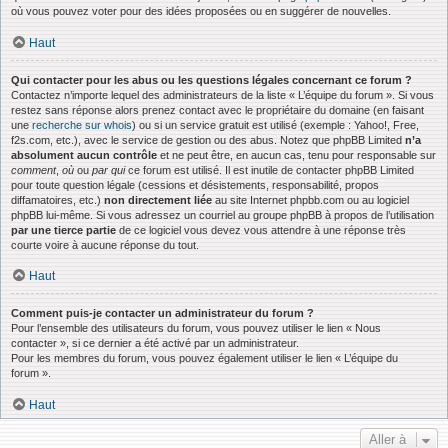
où vous pouvez voter pour des idées proposées ou en suggérer de nouvelles.
Haut
Qui contacter pour les abus ou les questions légales concernant ce forum ?
Contactez n’importe lequel des administrateurs de la liste « L’équipe du forum ». Si vous
restez sans réponse alors prenez contact avec le propriétaire du domaine (en faisant
une
recherche sur whois
) ou si un service gratuit est utilisé (exemple : Yahoo!, Free,
f2s.com, etc.), avec le service de gestion ou des abus. Notez que phpBB Limited
n’a
absolument aucun contrôle
et ne peut être, en aucun cas, tenu pour responsable sur
comment
,
où
ou
par qui
ce forum est utilisé. Il est inutile de contacter phpBB Limited
pour toute question légale (cessions et désistements, responsabilité, propos
diffamatoires, etc.)
non directement liée
au site Internet phpbb.com ou au logiciel
phpBB lui-même. Si vous adressez un courriel au groupe phpBB à propos de l’utilisation
par une tierce partie
de ce logiciel vous devez vous attendre à une réponse très
courte voire à aucune réponse du tout.
Haut
Comment puis-je contacter un administrateur du forum ?
Pour l’ensemble des utilisateurs du forum, vous pouvez utiliser le lien « Nous
contacter », si ce dernier a été activé par un administrateur.
Pour les membres du forum, vous pouvez également utiliser le lien « L’équipe du
forum ».
Haut
Aller à