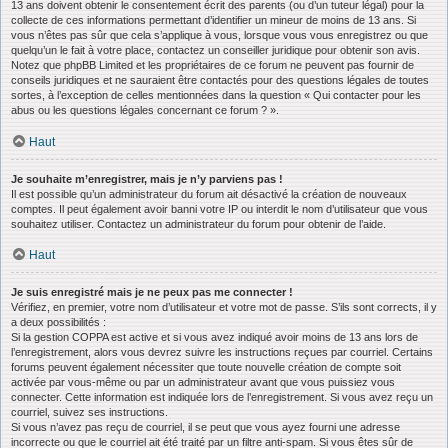
13 ans doivent obtenir le consentement écrit des parents (ou d’un tuteur légal) pour la
collecte de ces informations permettant d’identifier un mineur de moins de 13 ans. Si
vous n’êtes pas sûr que cela s’applique à vous, lorsque vous vous enregistrez ou que
quelqu’un le fait à votre place, contactez un conseiller juridique pour obtenir son avis.
Notez que phpBB Limited et les propriétaires de ce forum ne peuvent pas fournir de
conseils juridiques et ne sauraient être contactés pour des questions légales de toutes
sortes, à l’exception de celles mentionnées dans la question « Qui contacter pour les
abus ou les questions légales concernant ce forum ? ».
Haut
Je souhaite m’enregistrer, mais je n’y parviens pas !
Il est possible qu’un administrateur du forum ait désactivé la création de nouveaux
comptes. Il peut également avoir banni votre IP ou interdit le nom d’utilisateur que vous
souhaitez utiliser. Contactez un administrateur du forum pour obtenir de l’aide.
Haut
Je suis enregistré mais je ne peux pas me connecter !
Vérifiez, en premier, votre nom d’utilisateur et votre mot de passe. S’ils sont corrects, il y
a deux possibilités :
Si la gestion COPPA est active et si vous avez indiqué avoir moins de 13 ans lors de
l’enregistrement, alors vous devrez suivre les instructions reçues par courriel. Certains
forums peuvent également nécessiter que toute nouvelle création de compte soit
activée par vous-même ou par un administrateur avant que vous puissiez vous
connecter. Cette information est indiquée lors de l’enregistrement. Si vous avez reçu un
courriel, suivez ses instructions.
Si vous n’avez pas reçu de courriel, il se peut que vous ayez fourni une adresse
incorrecte ou que le courriel ait été traité par un filtre anti-spam. Si vous êtes sûr de