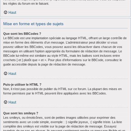
les règles du forum en le faisant.
Haut
Mise en forme et types de sujets
Que sont les BBCodes ?
Le BBCode est une implantation spéciale au langage HTML, offrant un large contrôle de
mise en forme des éléments d’un message. L’administrateur peut décider si vous
pouvez utiliser les BBCodes, vous pouvez aussi les désactiver dans chacun de vos
messages en utilisant l’option appropriée du formulaire de rédaction de message. Le
BBCode lui-même est similaire au style HTML, mais les balises sont incluses entre
crochets [ et ] plutôt que < et >. Pour plus d’informations sur le BBCode, consultez le
guide accessible depuis la page de rédaction de message.
Haut
Puis-je utiliser le HTML ?
Non, il n’est pas possible de publier du HTML sur ce forum. La plupart des mises en
forme permises par le HTML peuvent être appliquées avec les BBCodes.
Haut
Que sont les smileys ?
Les smileys, ou émoticônes, sont de petites images utilisées pour exprimer des
sentiments avec un code simple, exemple : :) signifie joyeux, :( signifie triste. La liste
complète des smileys est visible sur la page de rédaction de message. Essayez
toutefois de ne pas en abuser. Ils peuvent rapidement rendre un message illisible et un