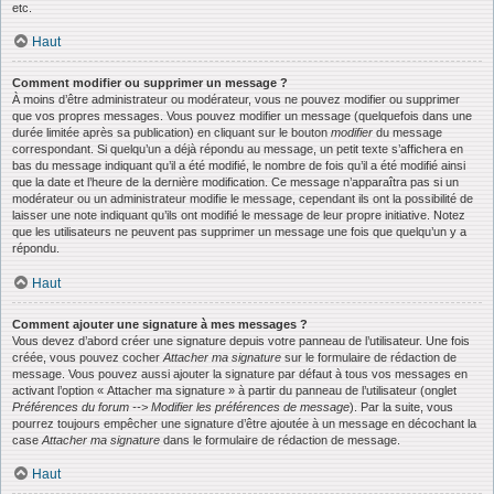
etc.
Haut
Comment modifier ou supprimer un message ?
À moins d’être administrateur ou modérateur, vous ne pouvez modifier ou supprimer
que vos propres messages. Vous pouvez modifier un message (quelquefois dans une
durée limitée après sa publication) en cliquant sur le bouton
modifier
du message
correspondant. Si quelqu’un a déjà répondu au message, un petit texte s’affichera en
bas du message indiquant qu’il a été modifié, le nombre de fois qu’il a été modifié ainsi
que la date et l’heure de la dernière modification. Ce message n’apparaîtra pas si un
modérateur ou un administrateur modifie le message, cependant ils ont la possibilité de
laisser une note indiquant qu’ils ont modifié le message de leur propre initiative. Notez
que les utilisateurs ne peuvent pas supprimer un message une fois que quelqu’un y a
répondu.
Haut
Comment ajouter une signature à mes messages ?
Vous devez d’abord créer une signature depuis votre panneau de l’utilisateur. Une fois
créée, vous pouvez cocher
Attacher ma signature
sur le formulaire de rédaction de
message. Vous pouvez aussi ajouter la signature par défaut à tous vos messages en
activant l’option « Attacher ma signature » à partir du panneau de l’utilisateur (onglet
Préférences du forum --> Modifier les préférences de message
). Par la suite, vous
pourrez toujours empêcher une signature d’être ajoutée à un message en décochant la
case
Attacher ma signature
dans le formulaire de rédaction de message.
Haut