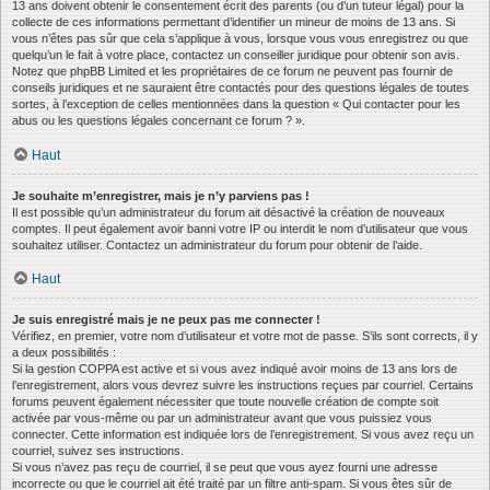
13 ans doivent obtenir le consentement écrit des parents (ou d’un tuteur légal) pour la
collecte de ces informations permettant d’identifier un mineur de moins de 13 ans. Si
vous n’êtes pas sûr que cela s’applique à vous, lorsque vous vous enregistrez ou que
quelqu’un le fait à votre place, contactez un conseiller juridique pour obtenir son avis.
Notez que phpBB Limited et les propriétaires de ce forum ne peuvent pas fournir de
conseils juridiques et ne sauraient être contactés pour des questions légales de toutes
sortes, à l’exception de celles mentionnées dans la question « Qui contacter pour les
abus ou les questions légales concernant ce forum ? ».
Haut
Je souhaite m’enregistrer, mais je n’y parviens pas !
Il est possible qu’un administrateur du forum ait désactivé la création de nouveaux
comptes. Il peut également avoir banni votre IP ou interdit le nom d’utilisateur que vous
souhaitez utiliser. Contactez un administrateur du forum pour obtenir de l’aide.
Haut
Je suis enregistré mais je ne peux pas me connecter !
Vérifiez, en premier, votre nom d’utilisateur et votre mot de passe. S’ils sont corrects, il y
a deux possibilités :
Si la gestion COPPA est active et si vous avez indiqué avoir moins de 13 ans lors de
l’enregistrement, alors vous devrez suivre les instructions reçues par courriel. Certains
forums peuvent également nécessiter que toute nouvelle création de compte soit
activée par vous-même ou par un administrateur avant que vous puissiez vous
connecter. Cette information est indiquée lors de l’enregistrement. Si vous avez reçu un
courriel, suivez ses instructions.
Si vous n’avez pas reçu de courriel, il se peut que vous ayez fourni une adresse
incorrecte ou que le courriel ait été traité par un filtre anti-spam. Si vous êtes sûr de