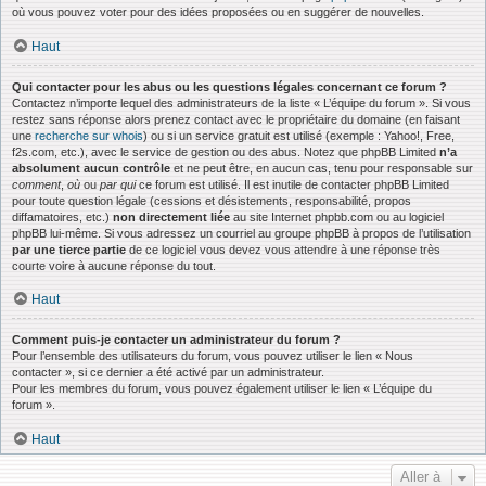
où vous pouvez voter pour des idées proposées ou en suggérer de nouvelles.
Haut
Qui contacter pour les abus ou les questions légales concernant ce forum ?
Contactez n’importe lequel des administrateurs de la liste « L’équipe du forum ». Si vous
restez sans réponse alors prenez contact avec le propriétaire du domaine (en faisant
une
recherche sur whois
) ou si un service gratuit est utilisé (exemple : Yahoo!, Free,
f2s.com, etc.), avec le service de gestion ou des abus. Notez que phpBB Limited
n’a
absolument aucun contrôle
et ne peut être, en aucun cas, tenu pour responsable sur
comment
,
où
ou
par qui
ce forum est utilisé. Il est inutile de contacter phpBB Limited
pour toute question légale (cessions et désistements, responsabilité, propos
diffamatoires, etc.)
non directement liée
au site Internet phpbb.com ou au logiciel
phpBB lui-même. Si vous adressez un courriel au groupe phpBB à propos de l’utilisation
par une tierce partie
de ce logiciel vous devez vous attendre à une réponse très
courte voire à aucune réponse du tout.
Haut
Comment puis-je contacter un administrateur du forum ?
Pour l’ensemble des utilisateurs du forum, vous pouvez utiliser le lien « Nous
contacter », si ce dernier a été activé par un administrateur.
Pour les membres du forum, vous pouvez également utiliser le lien « L’équipe du
forum ».
Haut
Aller à