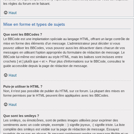
les règles du forum en le faisant.
Haut
Mise en forme et types de sujets
Que sont les BBCodes ?
Le BBCode est une implantation spéciale au langage HTML, offrant un large contrôle de
mise en forme des éléments d’un message. L’administrateur peut décider si vous
pouvez utiliser les BBCodes, vous pouvez aussi les désactiver dans chacun de vos
messages en utilisant l’option appropriée du formulaire de rédaction de message. Le
BBCode lui-même est similaire au style HTML, mais les balises sont incluses entre
crochets [ et ] plutôt que < et >. Pour plus d’informations sur le BBCode, consultez le
guide accessible depuis la page de rédaction de message.
Haut
Puis-je utiliser le HTML ?
Non, il n’est pas possible de publier du HTML sur ce forum. La plupart des mises en
forme permises par le HTML peuvent être appliquées avec les BBCodes.
Haut
Que sont les smileys ?
Les smileys, ou émoticônes, sont de petites images utilisées pour exprimer des
sentiments avec un code simple, exemple : :) signifie joyeux, :( signifie triste. La liste
complète des smileys est visible sur la page de rédaction de message. Essayez
toutefois de ne pas en abuser. Ils peuvent rapidement rendre un message illisible et un