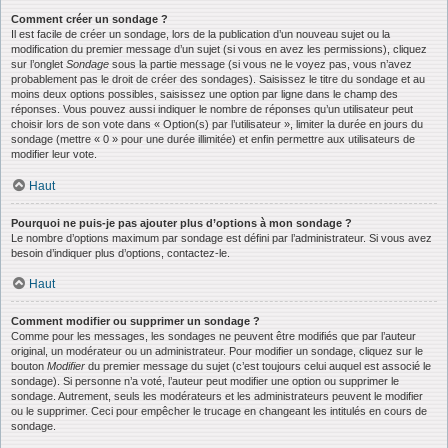
Comment créer un sondage ?
Il est facile de créer un sondage, lors de la publication d’un nouveau sujet ou la
modification du premier message d’un sujet (si vous en avez les permissions), cliquez
sur l’onglet
Sondage
sous la partie message (si vous ne le voyez pas, vous n’avez
probablement pas le droit de créer des sondages). Saisissez le titre du sondage et au
moins deux options possibles, saisissez une option par ligne dans le champ des
réponses. Vous pouvez aussi indiquer le nombre de réponses qu’un utilisateur peut
choisir lors de son vote dans « Option(s) par l’utilisateur », limiter la durée en jours du
sondage (mettre « 0 » pour une durée illimitée) et enfin permettre aux utilisateurs de
modifier leur vote.
Haut
Pourquoi ne puis-je pas ajouter plus d’options à mon sondage ?
Le nombre d’options maximum par sondage est défini par l’administrateur. Si vous avez
besoin d’indiquer plus d’options, contactez-le.
Haut
Comment modifier ou supprimer un sondage ?
Comme pour les messages, les sondages ne peuvent être modifiés que par l’auteur
original, un modérateur ou un administrateur. Pour modifier un sondage, cliquez sur le
bouton
Modifier
du premier message du sujet (c’est toujours celui auquel est associé le
sondage). Si personne n’a voté, l’auteur peut modifier une option ou supprimer le
sondage. Autrement, seuls les modérateurs et les administrateurs peuvent le modifier
ou le supprimer. Ceci pour empêcher le trucage en changeant les intitulés en cours de
sondage.