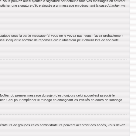
e. Vous pouvez aussi ajouter la signature par défaut à tous vos messages en activant
 empêcher une signature d’être ajoutée à un message en décochant la case
Attacher ma
ondage
sous la partie message (si vous ne le voyez pas, vous n’avez probablement
si indiquer le nombre de réponses qu’un utilisateur peut choisir lors de son vote
odifier
du premier message du sujet (c’est toujours celui auquel est associé le
rimer. Ceci pour empêcher le trucage en changeant les intitulés en cours de sondage.
 modérateurs de groupes et les administrateurs peuvent accorder ces accès, vous devez