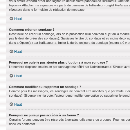
Vous devez d’abord créer une signature depuis votre panneau de l’utilisateur. Une fo
l’option « Attacher ma signature » à partir du panneau de l’utilisateur (onglet
Préférence
signature
dans le formulaire de rédaction de message.
Haut
Comment créer un sondage ?
Il est facile de créer un sondage, lors de la publication d’un nouveau sujet ou la modif
pas le droit de créer des sondages). Saisissez le titre du sondage et au moins deux o
dans « Option(s) par l’utilisateur », limiter la durée en jours du sondage (mettre « 0 » po
Haut
Pourquoi ne puis-je pas ajouter plus d’options à mon sondage ?
Le nombre d’options maximum par sondage est défini par l’administrateur. Si vous avez 
Haut
Comment modifier ou supprimer un sondage ?
Comme pour les messages, les sondages ne peuvent être modifiés que par l’auteur ori
sondage). Si personne n’a voté, l’auteur peut modifier une option ou supprimer le son
Haut
Pourquoi ne puis-je pas accéder à un forum ?
Certains forums peuvent être réservés à certains utilisateurs ou groupes. Pour les co
donc les contacter.