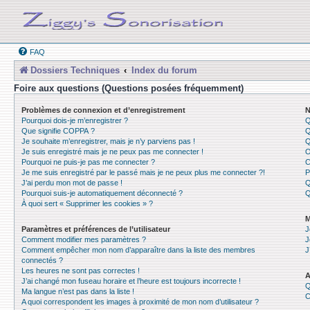
FAQ
Dossiers Techniques
Index du forum
Foire aux questions (Questions posées fréquemment)
Problèmes de connexion et d’enregistrement
N
Pourquoi dois-je m’enregistrer ?
Q
Que signifie COPPA ?
Q
Je souhaite m’enregistrer, mais je n’y parviens pas !
Q
Je suis enregistré mais je ne peux pas me connecter !
O
Pourquoi ne puis-je pas me connecter ?
C
Je me suis enregistré par le passé mais je ne peux plus me connecter ?!
P
J’ai perdu mon mot de passe !
Q
Pourquoi suis-je automatiquement déconnecté ?
Q
À quoi sert « Supprimer les cookies » ?
M
Paramètres et préférences de l’utilisateur
J
Comment modifier mes paramètres ?
J
Comment empêcher mon nom d’apparaître dans la liste des membres
J
connectés ?
Les heures ne sont pas correctes !
A
J’ai changé mon fuseau horaire et l’heure est toujours incorrecte !
Q
Ma langue n’est pas dans la liste !
C
A quoi correspondent les images à proximité de mon nom d’utilisateur ?