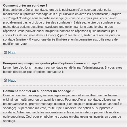
Comment créer un sondage ?
Il est facile de créer un sondage, lors de la publication d’un nouveau sujet ou la
modification du premier message d’un sujet (si vous en avez les permissions), cliquez
sur l’onglet
Sondage
sous la partie message (si vous ne le voyez pas, vous n’avez
probablement pas le droit de créer des sondages). Saisissez le titre du sondage et au
moins deux options possibles, saisissez une option par ligne dans le champ des
réponses. Vous pouvez aussi indiquer le nombre de réponses qu’un utilisateur peut
choisir lors de son vote dans « Option(s) par l’utilisateur », limiter la durée en jours du
sondage (mettre « 0 » pour une durée illimitée) et enfin permettre aux utilisateurs de
modifier leur vote.
Haut
Pourquoi ne puis-je pas ajouter plus d’options à mon sondage ?
Le nombre d’options maximum par sondage est défini par l’administrateur. Si vous avez
besoin d’indiquer plus d’options, contactez-le.
Haut
Comment modifier ou supprimer un sondage ?
Comme pour les messages, les sondages ne peuvent être modifiés que par l’auteur
original, un modérateur ou un administrateur. Pour modifier un sondage, cliquez sur le
bouton
Modifier
du premier message du sujet (c’est toujours celui auquel est associé le
sondage). Si personne n’a voté, l’auteur peut modifier une option ou supprimer le
sondage. Autrement, seuls les modérateurs et les administrateurs peuvent le modifier
ou le supprimer. Ceci pour empêcher le trucage en changeant les intitulés en cours de
sondage.