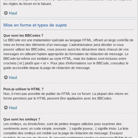
les règles du forum en le faisant.
Haut
Mise en forme et types de sujets
Que sont les BBCodes ?
Le BBCode est une implantation spéciale au langage HTML, offrant un large contrôle de
mise en forme des éléments d’un message. L’administrateur peut décider si vous
pouvez utiliser les BBCodes, vous pouvez aussi les désactiver dans chacun de vos
messages en utilisant l’option appropriée du formulaire de rédaction de message. Le
BBCode lui-même est similaire au style HTML, mais les balises sont incluses entre
crochets [ et ] plutôt que < et >. Pour plus d’informations sur le BBCode, consultez le
guide accessible depuis la page de rédaction de message.
Haut
Puis-je utiliser le HTML ?
Non, il n’est pas possible de publier du HTML sur ce forum. La plupart des mises en
forme permises par le HTML peuvent être appliquées avec les BBCodes.
Haut
Que sont les smileys ?
Les smileys, ou émoticônes, sont de petites images utilisées pour exprimer des
sentiments avec un code simple, exemple : :) signifie joyeux, :( signifie triste. La liste
complète des smileys est visible sur la page de rédaction de message. Essayez
toutefois de ne pas en abuser. Ils peuvent rapidement rendre un message illisible et un