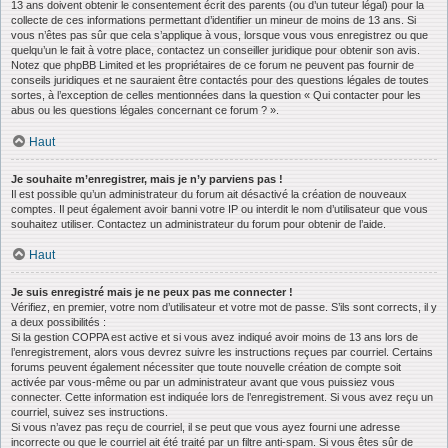
13 ans doivent obtenir le consentement écrit des parents (ou d’un tuteur légal) pour la
collecte de ces informations permettant d’identifier un mineur de moins de 13 ans. Si
vous n’êtes pas sûr que cela s’applique à vous, lorsque vous vous enregistrez ou que
quelqu’un le fait à votre place, contactez un conseiller juridique pour obtenir son avis.
Notez que phpBB Limited et les propriétaires de ce forum ne peuvent pas fournir de
conseils juridiques et ne sauraient être contactés pour des questions légales de toutes
sortes, à l’exception de celles mentionnées dans la question « Qui contacter pour les
abus ou les questions légales concernant ce forum ? ».
Haut
Je souhaite m’enregistrer, mais je n’y parviens pas !
Il est possible qu’un administrateur du forum ait désactivé la création de nouveaux
comptes. Il peut également avoir banni votre IP ou interdit le nom d’utilisateur que vous
souhaitez utiliser. Contactez un administrateur du forum pour obtenir de l’aide.
Haut
Je suis enregistré mais je ne peux pas me connecter !
Vérifiez, en premier, votre nom d’utilisateur et votre mot de passe. S’ils sont corrects, il y
a deux possibilités :
Si la gestion COPPA est active et si vous avez indiqué avoir moins de 13 ans lors de
l’enregistrement, alors vous devrez suivre les instructions reçues par courriel. Certains
forums peuvent également nécessiter que toute nouvelle création de compte soit
activée par vous-même ou par un administrateur avant que vous puissiez vous
connecter. Cette information est indiquée lors de l’enregistrement. Si vous avez reçu un
courriel, suivez ses instructions.
Si vous n’avez pas reçu de courriel, il se peut que vous ayez fourni une adresse
incorrecte ou que le courriel ait été traité par un filtre anti-spam. Si vous êtes sûr de