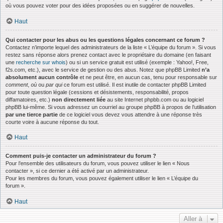
où vous pouvez voter pour des idées proposées ou en suggérer de nouvelles.
Haut
Qui contacter pour les abus ou les questions légales concernant ce forum ?
Contactez n’importe lequel des administrateurs de la liste « L’équipe du forum ». Si vous
restez sans réponse alors prenez contact avec le propriétaire du domaine (en faisant
une
recherche sur whois
) ou si un service gratuit est utilisé (exemple : Yahoo!, Free,
f2s.com, etc.), avec le service de gestion ou des abus. Notez que phpBB Limited
n’a
absolument aucun contrôle
et ne peut être, en aucun cas, tenu pour responsable sur
comment
,
où
ou
par qui
ce forum est utilisé. Il est inutile de contacter phpBB Limited
pour toute question légale (cessions et désistements, responsabilité, propos
diffamatoires, etc.)
non directement liée
au site Internet phpbb.com ou au logiciel
phpBB lui-même. Si vous adressez un courriel au groupe phpBB à propos de l’utilisation
par une tierce partie
de ce logiciel vous devez vous attendre à une réponse très
courte voire à aucune réponse du tout.
Haut
Comment puis-je contacter un administrateur du forum ?
Pour l’ensemble des utilisateurs du forum, vous pouvez utiliser le lien « Nous
contacter », si ce dernier a été activé par un administrateur.
Pour les membres du forum, vous pouvez également utiliser le lien « L’équipe du
forum ».
Haut
Aller à