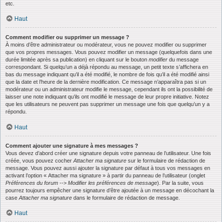
etc.
Haut
Comment modifier ou supprimer un message ?
À moins d’être administrateur ou modérateur, vous ne pouvez modifier ou supprimer
que vos propres messages. Vous pouvez modifier un message (quelquefois dans une
durée limitée après sa publication) en cliquant sur le bouton
modifier
du message
correspondant. Si quelqu’un a déjà répondu au message, un petit texte s’affichera en
bas du message indiquant qu’il a été modifié, le nombre de fois qu’il a été modifié ainsi
que la date et l’heure de la dernière modification. Ce message n’apparaîtra pas si un
modérateur ou un administrateur modifie le message, cependant ils ont la possibilité de
laisser une note indiquant qu’ils ont modifié le message de leur propre initiative. Notez
que les utilisateurs ne peuvent pas supprimer un message une fois que quelqu’un y a
répondu.
Haut
Comment ajouter une signature à mes messages ?
Vous devez d’abord créer une signature depuis votre panneau de l’utilisateur. Une fois
créée, vous pouvez cocher
Attacher ma signature
sur le formulaire de rédaction de
message. Vous pouvez aussi ajouter la signature par défaut à tous vos messages en
activant l’option « Attacher ma signature » à partir du panneau de l’utilisateur (onglet
Préférences du forum --> Modifier les préférences de message
). Par la suite, vous
pourrez toujours empêcher une signature d’être ajoutée à un message en décochant la
case
Attacher ma signature
dans le formulaire de rédaction de message.
Haut