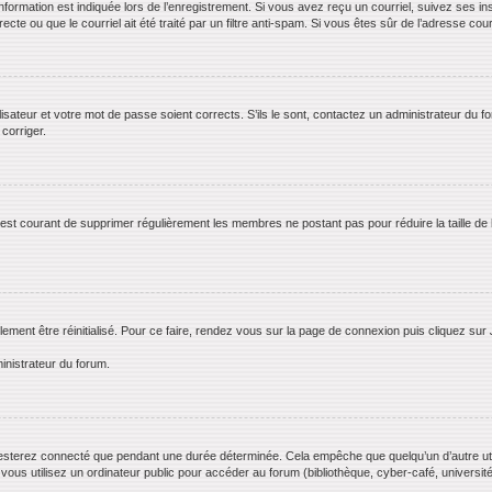
rmation est indiquée lors de l’enregistrement. Si vous avez reçu un courriel, suivez ses ins
te ou que le courriel ait été traité par un filtre anti-spam. Si vous êtes sûr de l’adresse cour
lisateur et votre mot de passe soient corrects. S’ils le sont, contactez un administrateur du f
 corriger.
il est courant de supprimer régulièrement les membres ne postant pas pour réduire la taille de
lement être réinitialisé. Pour ce faire, rendez vous sur la page de connexion puis cliquez sur
inistrateur du forum.
esterez connecté que pendant une durée déterminée. Cela empêche que quelqu’un d’autre utili
us utilisez un ordinateur public pour accéder au forum (bibliothèque, cyber-café, université,