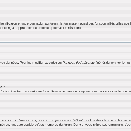
ification et votre connexion au forum. Ils fournissent aussi des fonctionnalités telles que l
exion, la suppression des cookies pourrait les résoudre.
 de données. Pour les modifier, accédez au
Panneau de l’utilisateur
(généralement ce lien est
és ?
l’option
Cacher mon statut en ligne
. Si vous activez cette option vous ne serez visible que
equel vous êtes. Dans ce cas, accédez au
panneau de l’utilisateur
et modifiez le fuseau horaire 
mètres, n’est accessible qu’aux membres du forum. Donc si vous n’êtes pas enregistré, c’est