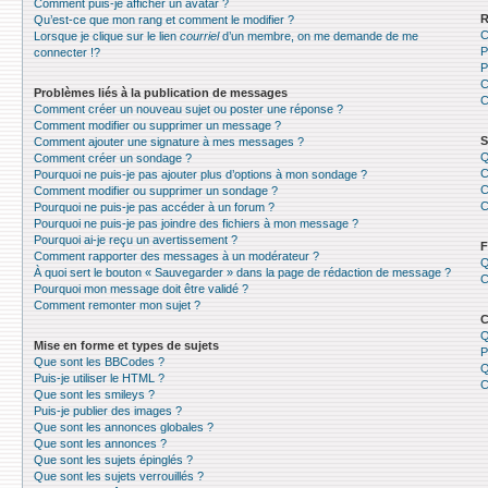
Comment puis-je afficher un avatar ?
R
Qu’est-ce que mon rang et comment le modifier ?
C
Lorsque je clique sur le lien
courriel
d’un membre, on me demande de me
P
connecter !?
P
C
Problèmes liés à la publication de messages
C
Comment créer un nouveau sujet ou poster une réponse ?
Comment modifier ou supprimer un message ?
S
Comment ajouter une signature à mes messages ?
Q
Comment créer un sondage ?
C
Pourquoi ne puis-je pas ajouter plus d’options à mon sondage ?
C
Comment modifier ou supprimer un sondage ?
C
Pourquoi ne puis-je pas accéder à un forum ?
Pourquoi ne puis-je pas joindre des fichiers à mon message ?
Pourquoi ai-je reçu un avertissement ?
F
Comment rapporter des messages à un modérateur ?
Q
À quoi sert le bouton « Sauvegarder » dans la page de rédaction de message ?
C
Pourquoi mon message doit être validé ?
Comment remonter mon sujet ?
C
Q
Mise en forme et types de sujets
P
Que sont les BBCodes ?
Q
Puis-je utiliser le HTML ?
C
Que sont les smileys ?
Puis-je publier des images ?
Que sont les annonces globales ?
Que sont les annonces ?
Que sont les sujets épinglés ?
Que sont les sujets verrouillés ?