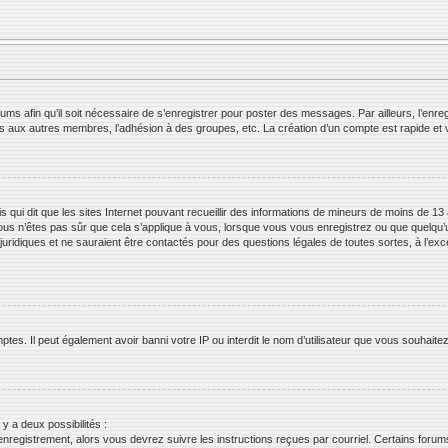
orums afin qu’il soit nécessaire de s’enregistrer pour poster des messages. Par ailleurs, l’en
ls aux autres membres, l’adhésion à des groupes, etc. La création d’un compte est rapide et 
s qui dit que les sites Internet pouvant recueillir des informations de mineurs de moins de 13 
ous n’êtes pas sûr que cela s’applique à vous, lorsque vous vous enregistrez ou que quelqu’un 
juridiques et ne sauraient être contactés pour des questions légales de toutes sortes, à l’ex
tes. Il peut également avoir banni votre IP ou interdit le nom d’utilisateur que vous souhaitez 
 y a deux possibilités :
’enregistrement, alors vous devrez suivre les instructions reçues par courriel. Certains for