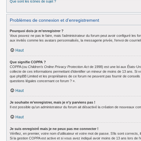
Que sont les icônes de sujet ?
Problèmes de connexion et d’enregistrement
Pourquoi dois-je m’enregistrer ?
Vous pouvez ne pas le faire, mais l’administrateur du forum peut avoir configuré les f
aux invités comme les avatars personnalisés, la messagerie privée, l’envoi de courrie
Haut
Que signifie COPPA ?
COPPA (ou
Children’s Online Privacy Protection Act
de 1998) est une loi aux États-Uni
collecte de ces informations permettant d’identifier un mineur de moins de 13 ans. Si v
que phpBB Limited et les propriétaires de ce forum ne peuvent pas fournir de conseils 
questions légales concernant ce forum ? ».
Haut
Je souhaite m’enregistrer, mais je n’y parviens pas !
Il est possible qu’un administrateur du forum ait désactivé la création de nouveaux comp
Haut
Je suis enregistré mais je ne peux pas me connecter !
Vérifiez, en premier, votre nom d’utilisateur et votre mot de passe. S’ils sont corrects, il
Si la gestion COPPA est active et si vous avez indiqué avoir moins de 13 ans lors de l