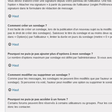
Vous devez d’abord créer une signature depuis votre panneau de l’utilisateur. Une fo
l’option « Attacher ma signature » à partir du panneau de l’utilisateur (onglet
Préférence
signature
dans le formulaire de rédaction de message.
Haut
Comment créer un sondage ?
Il est facile de créer un sondage, lors de la publication d’un nouveau sujet ou la modif
pas le droit de créer des sondages). Saisissez le titre du sondage et au moins deux o
dans « Option(s) par l’utilisateur », limiter la durée en jours du sondage (mettre « 0 » po
Haut
Pourquoi ne puis-je pas ajouter plus d’options à mon sondage ?
Le nombre d’options maximum par sondage est défini par l’administrateur. Si vous avez 
Haut
Comment modifier ou supprimer un sondage ?
Comme pour les messages, les sondages ne peuvent être modifiés que par l’auteur ori
sondage). Si personne n’a voté, l’auteur peut modifier une option ou supprimer le son
Haut
Pourquoi ne puis-je pas accéder à un forum ?
Certains forums peuvent être réservés à certains utilisateurs ou groupes. Pour les co
donc les contacter.