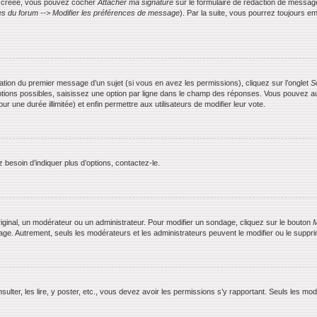
is créée, vous pouvez cocher
Attacher ma signature
sur le formulaire de rédaction de messag
s du forum --> Modifier les préférences de message
). Par la suite, vous pourrez toujours
ication du premier message d’un sujet (si vous en avez les permissions), cliquez sur l’onglet
S
ptions possibles, saisissez une option par ligne dans le champ des réponses. Vous pouvez aus
ur une durée illimitée) et enfin permettre aux utilisateurs de modifier leur vote.
besoin d’indiquer plus d’options, contactez-le.
ginal, un modérateur ou un administrateur. Pour modifier un sondage, cliquez sur le bouton
M
dage. Autrement, seuls les modérateurs et les administrateurs peuvent le modifier ou le supp
nsulter, les lire, y poster, etc., vous devez avoir les permissions s’y rapportant. Seuls les