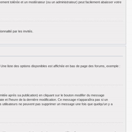
rement tolérée et un modérateur (ou un administrateur) peut facilement abaisser votre
onnalité par les invités.
 Une liste des options disponibles est affichée en bas de page des forums, exemple :
tée après sa publication) en cliquant sur le bouton
modifier
du message
date et l’heure de la dernière modification. Ce message n’apparaîtra pas si un
 les utilisateurs ne peuvent pas supprimer un message une fois que quelqu’un y a