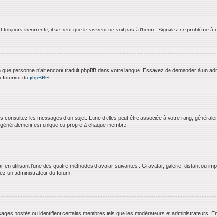
 toujours incorrecte, il se peut que le serveur ne soit pas à l’heure. Signalez ce problème à 
bien que personne n’ait encore traduit phpBB dans votre langue. Essayez de demander à un admini
e Internet de
phpBB
®.
us consultez les messages d’un sujet. L’une d’elles peut être associée à votre rang, général
t généralement est unique ou propre à chaque membre.
ar en utilisant l’une des quatre méthodes d’avatar suivantes : Gravatar, galerie, distant ou imp
ctez un administrateur du forum.
ages postés ou identifient certains membres tels que les modérateurs et administrateurs. En g