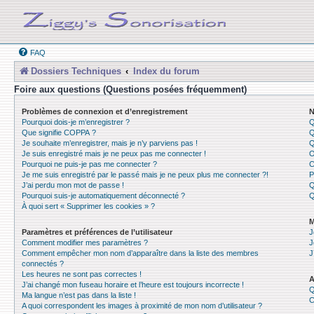
FAQ
Dossiers Techniques
Index du forum
Foire aux questions (Questions posées fréquemment)
Problèmes de connexion et d’enregistrement
N
Pourquoi dois-je m’enregistrer ?
Q
Que signifie COPPA ?
Q
Je souhaite m’enregistrer, mais je n’y parviens pas !
Q
Je suis enregistré mais je ne peux pas me connecter !
O
Pourquoi ne puis-je pas me connecter ?
C
Je me suis enregistré par le passé mais je ne peux plus me connecter ?!
P
J’ai perdu mon mot de passe !
Q
Pourquoi suis-je automatiquement déconnecté ?
Q
À quoi sert « Supprimer les cookies » ?
M
Paramètres et préférences de l’utilisateur
J
Comment modifier mes paramètres ?
J
Comment empêcher mon nom d’apparaître dans la liste des membres
J
connectés ?
Les heures ne sont pas correctes !
A
J’ai changé mon fuseau horaire et l’heure est toujours incorrecte !
Q
Ma langue n’est pas dans la liste !
C
A quoi correspondent les images à proximité de mon nom d’utilisateur ?