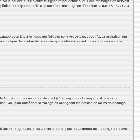
e. Vous pouvez aussi ajouter la signature par défaut à tous vos messages en activant
 empêcher une signature d’être ajoutée à un message en décochant la case
Attacher ma
ondage
sous la partie message (si vous ne le voyez pas, vous n’avez probablement
si indiquer le nombre de réponses qu’un utilisateur peut choisir lors de son vote
odifier
du premier message du sujet (c’est toujours celui auquel est associé le
rimer. Ceci pour empêcher le trucage en changeant les intitulés en cours de sondage.
 modérateurs de groupes et les administrateurs peuvent accorder ces accès, vous devez