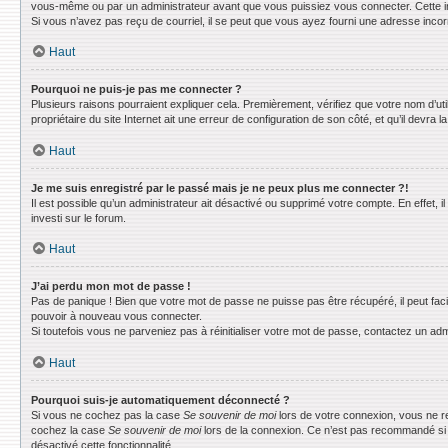
vous-même ou par un administrateur avant que vous puissiez vous connecter. Cette info
Si vous n’avez pas reçu de courriel, il se peut que vous ayez fourni une adresse incorrec
Haut
Pourquoi ne puis-je pas me connecter ?
Plusieurs raisons pourraient expliquer cela. Premièrement, vérifiez que votre nom d’uti
propriétaire du site Internet ait une erreur de configuration de son côté, et qu’il devra la
Haut
Je me suis enregistré par le passé mais je ne peux plus me connecter ?!
Il est possible qu’un administrateur ait désactivé ou supprimé votre compte. En effet, 
investi sur le forum.
Haut
J’ai perdu mon mot de passe !
Pas de panique ! Bien que votre mot de passe ne puisse pas être récupéré, il peut faci
pouvoir à nouveau vous connecter.
Si toutefois vous ne parveniez pas à réinitialiser votre mot de passe, contactez un adm
Haut
Pourquoi suis-je automatiquement déconnecté ?
Si vous ne cochez pas la case
Se souvenir de moi
lors de votre connexion, vous ne r
cochez la case
Se souvenir de moi
lors de la connexion. Ce n’est pas recommandé si vo
désactivé cette fonctionnalité.