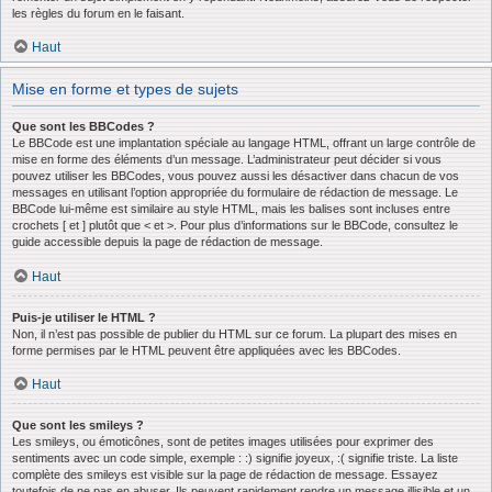
les règles du forum en le faisant.
Haut
Mise en forme et types de sujets
Que sont les BBCodes ?
Le BBCode est une implantation spéciale au langage HTML, offrant un large contrôle de
mise en forme des éléments d’un message. L’administrateur peut décider si vous
pouvez utiliser les BBCodes, vous pouvez aussi les désactiver dans chacun de vos
messages en utilisant l’option appropriée du formulaire de rédaction de message. Le
BBCode lui-même est similaire au style HTML, mais les balises sont incluses entre
crochets [ et ] plutôt que < et >. Pour plus d’informations sur le BBCode, consultez le
guide accessible depuis la page de rédaction de message.
Haut
Puis-je utiliser le HTML ?
Non, il n’est pas possible de publier du HTML sur ce forum. La plupart des mises en
forme permises par le HTML peuvent être appliquées avec les BBCodes.
Haut
Que sont les smileys ?
Les smileys, ou émoticônes, sont de petites images utilisées pour exprimer des
sentiments avec un code simple, exemple : :) signifie joyeux, :( signifie triste. La liste
complète des smileys est visible sur la page de rédaction de message. Essayez
toutefois de ne pas en abuser. Ils peuvent rapidement rendre un message illisible et un