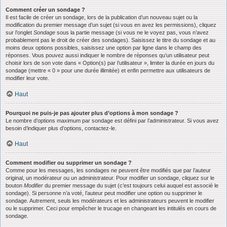
Comment créer un sondage ?
Il est facile de créer un sondage, lors de la publication d’un nouveau sujet ou la
modification du premier message d’un sujet (si vous en avez les permissions), cliquez
sur l’onglet
Sondage
sous la partie message (si vous ne le voyez pas, vous n’avez
probablement pas le droit de créer des sondages). Saisissez le titre du sondage et au
moins deux options possibles, saisissez une option par ligne dans le champ des
réponses. Vous pouvez aussi indiquer le nombre de réponses qu’un utilisateur peut
choisir lors de son vote dans « Option(s) par l’utilisateur », limiter la durée en jours du
sondage (mettre « 0 » pour une durée illimitée) et enfin permettre aux utilisateurs de
modifier leur vote.
Haut
Pourquoi ne puis-je pas ajouter plus d’options à mon sondage ?
Le nombre d’options maximum par sondage est défini par l’administrateur. Si vous avez
besoin d’indiquer plus d’options, contactez-le.
Haut
Comment modifier ou supprimer un sondage ?
Comme pour les messages, les sondages ne peuvent être modifiés que par l’auteur
original, un modérateur ou un administrateur. Pour modifier un sondage, cliquez sur le
bouton
Modifier
du premier message du sujet (c’est toujours celui auquel est associé le
sondage). Si personne n’a voté, l’auteur peut modifier une option ou supprimer le
sondage. Autrement, seuls les modérateurs et les administrateurs peuvent le modifier
ou le supprimer. Ceci pour empêcher le trucage en changeant les intitulés en cours de
sondage.