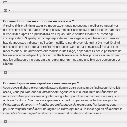
etc.
Haut
Comment modifier ou supprimer un message ?
À moins d’être administrateur ou modérateur, vous ne pouvez modifier ou supprimer
que vos propres messages. Vous pouvez modifier un message (quelquefois dans une
durée limitée après sa publication) en cliquant sur le bouton
modifier
du message
correspondant. Si quelqu’un a déjà répondu au message, un petit texte s’affichera en
bas du message indiquant qu’il a été modifié, le nombre de fois qu’il a été modifié ainsi
que la date et l’heure de la dernière modification. Ce message n’apparaîtra pas si un
modérateur ou un administrateur modifie le message, cependant ils ont la possibilité de
laisser une note indiquant qu’ils ont modifié le message de leur propre initiative. Notez
que les utilisateurs ne peuvent pas supprimer un message une fois que quelqu’un y a
répondu.
Haut
Comment ajouter une signature à mes messages ?
Vous devez d’abord créer une signature depuis votre panneau de l’utilisateur. Une fois
créée, vous pouvez cocher
Attacher ma signature
sur le formulaire de rédaction de
message. Vous pouvez aussi ajouter la signature par défaut à tous vos messages en
activant l’option « Attacher ma signature » à partir du panneau de l’utilisateur (onglet
Préférences du forum --> Modifier les préférences de message
). Par la suite, vous
pourrez toujours empêcher une signature d’être ajoutée à un message en décochant la
case
Attacher ma signature
dans le formulaire de rédaction de message.
Haut