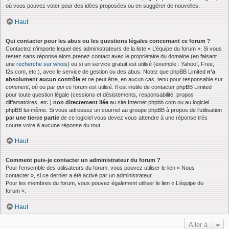
où vous pouvez voter pour des idées proposées ou en suggérer de nouvelles.
Haut
Qui contacter pour les abus ou les questions légales concernant ce forum ?
Contactez n’importe lequel des administrateurs de la liste « L’équipe du forum ». Si vous
restez sans réponse alors prenez contact avec le propriétaire du domaine (en faisant
une
recherche sur whois
) ou si un service gratuit est utilisé (exemple : Yahoo!, Free,
f2s.com, etc.), avec le service de gestion ou des abus. Notez que phpBB Limited
n’a
absolument aucun contrôle
et ne peut être, en aucun cas, tenu pour responsable sur
comment
,
où
ou
par qui
ce forum est utilisé. Il est inutile de contacter phpBB Limited
pour toute question légale (cessions et désistements, responsabilité, propos
diffamatoires, etc.)
non directement liée
au site Internet phpbb.com ou au logiciel
phpBB lui-même. Si vous adressez un courriel au groupe phpBB à propos de l’utilisation
par une tierce partie
de ce logiciel vous devez vous attendre à une réponse très
courte voire à aucune réponse du tout.
Haut
Comment puis-je contacter un administrateur du forum ?
Pour l’ensemble des utilisateurs du forum, vous pouvez utiliser le lien « Nous
contacter », si ce dernier a été activé par un administrateur.
Pour les membres du forum, vous pouvez également utiliser le lien « L’équipe du
forum ».
Haut
Aller à