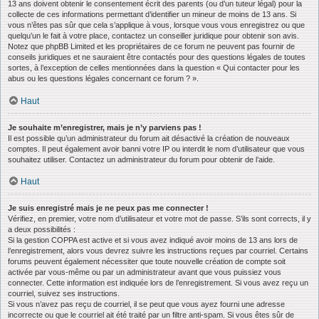
13 ans doivent obtenir le consentement écrit des parents (ou d’un tuteur légal) pour la
collecte de ces informations permettant d’identifier un mineur de moins de 13 ans. Si
vous n’êtes pas sûr que cela s’applique à vous, lorsque vous vous enregistrez ou que
quelqu’un le fait à votre place, contactez un conseiller juridique pour obtenir son avis.
Notez que phpBB Limited et les propriétaires de ce forum ne peuvent pas fournir de
conseils juridiques et ne sauraient être contactés pour des questions légales de toutes
sortes, à l’exception de celles mentionnées dans la question « Qui contacter pour les
abus ou les questions légales concernant ce forum ? ».
Haut
Je souhaite m’enregistrer, mais je n’y parviens pas !
Il est possible qu’un administrateur du forum ait désactivé la création de nouveaux
comptes. Il peut également avoir banni votre IP ou interdit le nom d’utilisateur que vous
souhaitez utiliser. Contactez un administrateur du forum pour obtenir de l’aide.
Haut
Je suis enregistré mais je ne peux pas me connecter !
Vérifiez, en premier, votre nom d’utilisateur et votre mot de passe. S’ils sont corrects, il y
a deux possibilités :
Si la gestion COPPA est active et si vous avez indiqué avoir moins de 13 ans lors de
l’enregistrement, alors vous devrez suivre les instructions reçues par courriel. Certains
forums peuvent également nécessiter que toute nouvelle création de compte soit
activée par vous-même ou par un administrateur avant que vous puissiez vous
connecter. Cette information est indiquée lors de l’enregistrement. Si vous avez reçu un
courriel, suivez ses instructions.
Si vous n’avez pas reçu de courriel, il se peut que vous ayez fourni une adresse
incorrecte ou que le courriel ait été traité par un filtre anti-spam. Si vous êtes sûr de