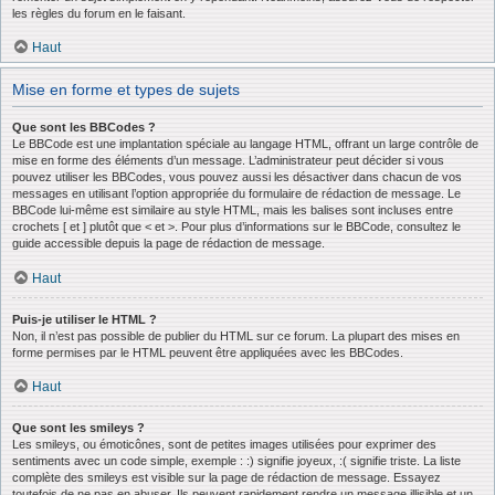
les règles du forum en le faisant.
Haut
Mise en forme et types de sujets
Que sont les BBCodes ?
Le BBCode est une implantation spéciale au langage HTML, offrant un large contrôle de
mise en forme des éléments d’un message. L’administrateur peut décider si vous
pouvez utiliser les BBCodes, vous pouvez aussi les désactiver dans chacun de vos
messages en utilisant l’option appropriée du formulaire de rédaction de message. Le
BBCode lui-même est similaire au style HTML, mais les balises sont incluses entre
crochets [ et ] plutôt que < et >. Pour plus d’informations sur le BBCode, consultez le
guide accessible depuis la page de rédaction de message.
Haut
Puis-je utiliser le HTML ?
Non, il n’est pas possible de publier du HTML sur ce forum. La plupart des mises en
forme permises par le HTML peuvent être appliquées avec les BBCodes.
Haut
Que sont les smileys ?
Les smileys, ou émoticônes, sont de petites images utilisées pour exprimer des
sentiments avec un code simple, exemple : :) signifie joyeux, :( signifie triste. La liste
complète des smileys est visible sur la page de rédaction de message. Essayez
toutefois de ne pas en abuser. Ils peuvent rapidement rendre un message illisible et un