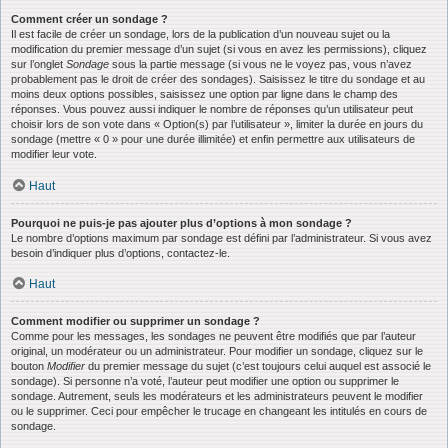
Comment créer un sondage ?
Il est facile de créer un sondage, lors de la publication d’un nouveau sujet ou la
modification du premier message d’un sujet (si vous en avez les permissions), cliquez
sur l’onglet
Sondage
sous la partie message (si vous ne le voyez pas, vous n’avez
probablement pas le droit de créer des sondages). Saisissez le titre du sondage et au
moins deux options possibles, saisissez une option par ligne dans le champ des
réponses. Vous pouvez aussi indiquer le nombre de réponses qu’un utilisateur peut
choisir lors de son vote dans « Option(s) par l’utilisateur », limiter la durée en jours du
sondage (mettre « 0 » pour une durée illimitée) et enfin permettre aux utilisateurs de
modifier leur vote.
Haut
Pourquoi ne puis-je pas ajouter plus d’options à mon sondage ?
Le nombre d’options maximum par sondage est défini par l’administrateur. Si vous avez
besoin d’indiquer plus d’options, contactez-le.
Haut
Comment modifier ou supprimer un sondage ?
Comme pour les messages, les sondages ne peuvent être modifiés que par l’auteur
original, un modérateur ou un administrateur. Pour modifier un sondage, cliquez sur le
bouton
Modifier
du premier message du sujet (c’est toujours celui auquel est associé le
sondage). Si personne n’a voté, l’auteur peut modifier une option ou supprimer le
sondage. Autrement, seuls les modérateurs et les administrateurs peuvent le modifier
ou le supprimer. Ceci pour empêcher le trucage en changeant les intitulés en cours de
sondage.