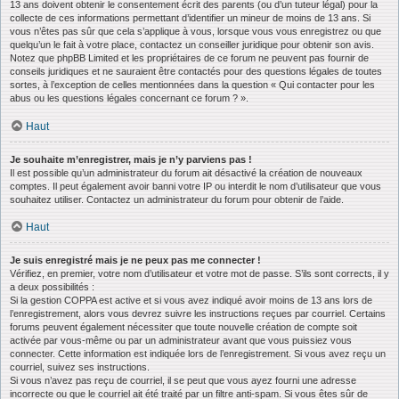
13 ans doivent obtenir le consentement écrit des parents (ou d’un tuteur légal) pour la
collecte de ces informations permettant d’identifier un mineur de moins de 13 ans. Si
vous n’êtes pas sûr que cela s’applique à vous, lorsque vous vous enregistrez ou que
quelqu’un le fait à votre place, contactez un conseiller juridique pour obtenir son avis.
Notez que phpBB Limited et les propriétaires de ce forum ne peuvent pas fournir de
conseils juridiques et ne sauraient être contactés pour des questions légales de toutes
sortes, à l’exception de celles mentionnées dans la question « Qui contacter pour les
abus ou les questions légales concernant ce forum ? ».
Haut
Je souhaite m’enregistrer, mais je n’y parviens pas !
Il est possible qu’un administrateur du forum ait désactivé la création de nouveaux
comptes. Il peut également avoir banni votre IP ou interdit le nom d’utilisateur que vous
souhaitez utiliser. Contactez un administrateur du forum pour obtenir de l’aide.
Haut
Je suis enregistré mais je ne peux pas me connecter !
Vérifiez, en premier, votre nom d’utilisateur et votre mot de passe. S’ils sont corrects, il y
a deux possibilités :
Si la gestion COPPA est active et si vous avez indiqué avoir moins de 13 ans lors de
l’enregistrement, alors vous devrez suivre les instructions reçues par courriel. Certains
forums peuvent également nécessiter que toute nouvelle création de compte soit
activée par vous-même ou par un administrateur avant que vous puissiez vous
connecter. Cette information est indiquée lors de l’enregistrement. Si vous avez reçu un
courriel, suivez ses instructions.
Si vous n’avez pas reçu de courriel, il se peut que vous ayez fourni une adresse
incorrecte ou que le courriel ait été traité par un filtre anti-spam. Si vous êtes sûr de