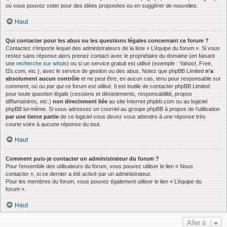
où vous pouvez voter pour des idées proposées ou en suggérer de nouvelles.
Haut
Qui contacter pour les abus ou les questions légales concernant ce forum ?
Contactez n’importe lequel des administrateurs de la liste « L’équipe du forum ». Si vous
restez sans réponse alors prenez contact avec le propriétaire du domaine (en faisant
une
recherche sur whois
) ou si un service gratuit est utilisé (exemple : Yahoo!, Free,
f2s.com, etc.), avec le service de gestion ou des abus. Notez que phpBB Limited
n’a
absolument aucun contrôle
et ne peut être, en aucun cas, tenu pour responsable sur
comment
,
où
ou
par qui
ce forum est utilisé. Il est inutile de contacter phpBB Limited
pour toute question légale (cessions et désistements, responsabilité, propos
diffamatoires, etc.)
non directement liée
au site Internet phpbb.com ou au logiciel
phpBB lui-même. Si vous adressez un courriel au groupe phpBB à propos de l’utilisation
par une tierce partie
de ce logiciel vous devez vous attendre à une réponse très
courte voire à aucune réponse du tout.
Haut
Comment puis-je contacter un administrateur du forum ?
Pour l’ensemble des utilisateurs du forum, vous pouvez utiliser le lien « Nous
contacter », si ce dernier a été activé par un administrateur.
Pour les membres du forum, vous pouvez également utiliser le lien « L’équipe du
forum ».
Haut
Aller à