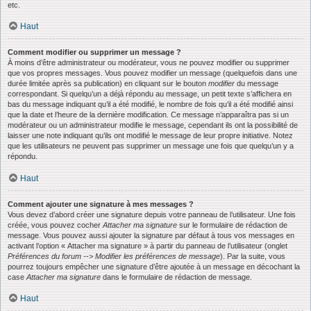
etc.
Haut
Comment modifier ou supprimer un message ?
À moins d’être administrateur ou modérateur, vous ne pouvez modifier ou supprimer
que vos propres messages. Vous pouvez modifier un message (quelquefois dans une
durée limitée après sa publication) en cliquant sur le bouton
modifier
du message
correspondant. Si quelqu’un a déjà répondu au message, un petit texte s’affichera en
bas du message indiquant qu’il a été modifié, le nombre de fois qu’il a été modifié ainsi
que la date et l’heure de la dernière modification. Ce message n’apparaîtra pas si un
modérateur ou un administrateur modifie le message, cependant ils ont la possibilité de
laisser une note indiquant qu’ils ont modifié le message de leur propre initiative. Notez
que les utilisateurs ne peuvent pas supprimer un message une fois que quelqu’un y a
répondu.
Haut
Comment ajouter une signature à mes messages ?
Vous devez d’abord créer une signature depuis votre panneau de l’utilisateur. Une fois
créée, vous pouvez cocher
Attacher ma signature
sur le formulaire de rédaction de
message. Vous pouvez aussi ajouter la signature par défaut à tous vos messages en
activant l’option « Attacher ma signature » à partir du panneau de l’utilisateur (onglet
Préférences du forum --> Modifier les préférences de message
). Par la suite, vous
pourrez toujours empêcher une signature d’être ajoutée à un message en décochant la
case
Attacher ma signature
dans le formulaire de rédaction de message.
Haut