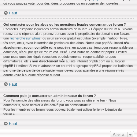
où vous pouvez voter pour des idées proposées ou en suggérer de nouvelles.
Haut
Qui contacter pour les abus ou les questions légales concernant ce forum ?
Contactez n’importe lequel des administrateurs de la liste « L’équipe du forum ». Si vous
restez sans réponse alors prenez contact avec le propriétaire du domaine (en faisant
une
recherche sur whois
) ou si un service gratuit est utilisé (exemple : Yahoo!, Free,
f2s.com, etc.), avec le service de gestion ou des abus. Notez que phpBB Limited
n’a
absolument aucun contrôle
et ne peut être, en aucun cas, tenu pour responsable sur
comment
,
où
ou
par qui
ce forum est utilisé. Il est inutile de contacter phpBB Limited
pour toute question légale (cessions et désistements, responsabilité, propos
diffamatoires, etc.)
non directement liée
au site Internet phpbb.com ou au logiciel
phpBB lui-même. Si vous adressez un courriel au groupe phpBB à propos de l’utilisation
par une tierce partie
de ce logiciel vous devez vous attendre à une réponse très
courte voire à aucune réponse du tout.
Haut
Comment puis-je contacter un administrateur du forum ?
Pour l’ensemble des utilisateurs du forum, vous pouvez utiliser le lien « Nous
contacter », si ce dernier a été activé par un administrateur.
Pour les membres du forum, vous pouvez également utiliser le lien « L’équipe du
forum ».
Haut
Aller à