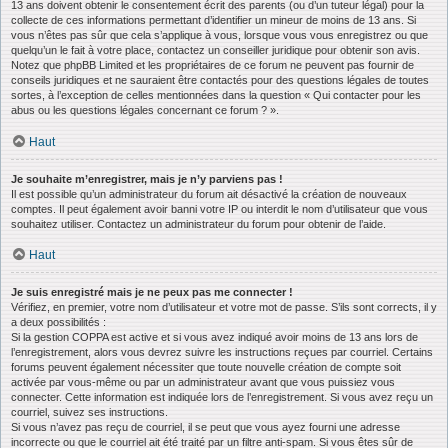
13 ans doivent obtenir le consentement écrit des parents (ou d’un tuteur légal) pour la
collecte de ces informations permettant d’identifier un mineur de moins de 13 ans. Si
vous n’êtes pas sûr que cela s’applique à vous, lorsque vous vous enregistrez ou que
quelqu’un le fait à votre place, contactez un conseiller juridique pour obtenir son avis.
Notez que phpBB Limited et les propriétaires de ce forum ne peuvent pas fournir de
conseils juridiques et ne sauraient être contactés pour des questions légales de toutes
sortes, à l’exception de celles mentionnées dans la question « Qui contacter pour les
abus ou les questions légales concernant ce forum ? ».
Haut
Je souhaite m’enregistrer, mais je n’y parviens pas !
Il est possible qu’un administrateur du forum ait désactivé la création de nouveaux
comptes. Il peut également avoir banni votre IP ou interdit le nom d’utilisateur que vous
souhaitez utiliser. Contactez un administrateur du forum pour obtenir de l’aide.
Haut
Je suis enregistré mais je ne peux pas me connecter !
Vérifiez, en premier, votre nom d’utilisateur et votre mot de passe. S’ils sont corrects, il y
a deux possibilités :
Si la gestion COPPA est active et si vous avez indiqué avoir moins de 13 ans lors de
l’enregistrement, alors vous devrez suivre les instructions reçues par courriel. Certains
forums peuvent également nécessiter que toute nouvelle création de compte soit
activée par vous-même ou par un administrateur avant que vous puissiez vous
connecter. Cette information est indiquée lors de l’enregistrement. Si vous avez reçu un
courriel, suivez ses instructions.
Si vous n’avez pas reçu de courriel, il se peut que vous ayez fourni une adresse
incorrecte ou que le courriel ait été traité par un filtre anti-spam. Si vous êtes sûr de