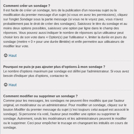
Comment créer un sondage ?
Il est facile de créer un sondage, lors de la publication d’un nouveau sujet ou la
modification du premier message d’un sujet (si vous en avez les permissions), cliquez
sur l’onglet
Sondage
sous la partie message (si vous ne le voyez pas, vous n’avez
probablement pas le droit de créer des sondages). Saisissez le titre du sondage et au
moins deux options possibles, saisissez une option par ligne dans le champ des
réponses. Vous pouvez aussi indiquer le nombre de réponses qu’un utilisateur peut
choisir lors de son vote dans « Option(s) par l’utilisateur », limiter la durée en jours du
sondage (mettre « 0 » pour une durée illimitée) et enfin permettre aux utilisateurs de
modifier leur vote.
Haut
Pourquoi ne puis-je pas ajouter plus d’options à mon sondage ?
Le nombre d’options maximum par sondage est défini par l’administrateur. Si vous avez
besoin d’indiquer plus d’options, contactez-le.
Haut
Comment modifier ou supprimer un sondage ?
Comme pour les messages, les sondages ne peuvent être modifiés que par l’auteur
original, un modérateur ou un administrateur. Pour modifier un sondage, cliquez sur le
bouton
Modifier
du premier message du sujet (c’est toujours celui auquel est associé le
sondage). Si personne n’a voté, l’auteur peut modifier une option ou supprimer le
sondage. Autrement, seuls les modérateurs et les administrateurs peuvent le modifier
ou le supprimer. Ceci pour empêcher le trucage en changeant les intitulés en cours de
sondage.