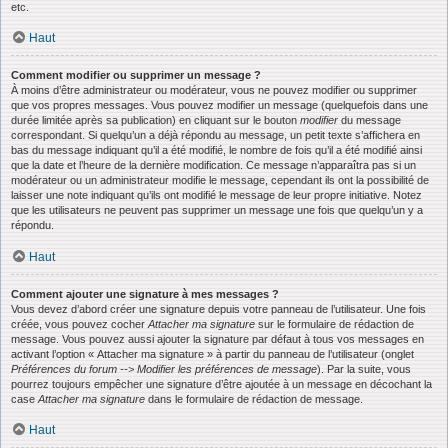
etc.
Haut
Comment modifier ou supprimer un message ?
À moins d’être administrateur ou modérateur, vous ne pouvez modifier ou supprimer
que vos propres messages. Vous pouvez modifier un message (quelquefois dans une
durée limitée après sa publication) en cliquant sur le bouton
modifier
du message
correspondant. Si quelqu’un a déjà répondu au message, un petit texte s’affichera en
bas du message indiquant qu’il a été modifié, le nombre de fois qu’il a été modifié ainsi
que la date et l’heure de la dernière modification. Ce message n’apparaîtra pas si un
modérateur ou un administrateur modifie le message, cependant ils ont la possibilité de
laisser une note indiquant qu’ils ont modifié le message de leur propre initiative. Notez
que les utilisateurs ne peuvent pas supprimer un message une fois que quelqu’un y a
répondu.
Haut
Comment ajouter une signature à mes messages ?
Vous devez d’abord créer une signature depuis votre panneau de l’utilisateur. Une fois
créée, vous pouvez cocher
Attacher ma signature
sur le formulaire de rédaction de
message. Vous pouvez aussi ajouter la signature par défaut à tous vos messages en
activant l’option « Attacher ma signature » à partir du panneau de l’utilisateur (onglet
Préférences du forum --> Modifier les préférences de message
). Par la suite, vous
pourrez toujours empêcher une signature d’être ajoutée à un message en décochant la
case
Attacher ma signature
dans le formulaire de rédaction de message.
Haut