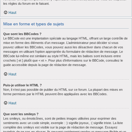
les règles du forum en le faisant.
Haut
Mise en forme et types de sujets
Que sont les BBCodes ?
Le BBCode est une implantation spéciale au langage HTML, offrant un large contrôle de
mise en forme des éléments d’un message. L’administrateur peut décider si vous
pouvez utiliser les BBCodes, vous pouvez aussi les désactiver dans chacun de vos
messages en utilisant l’option appropriée du formulaire de rédaction de message. Le
BBCode lui-même est similaire au style HTML, mais les balises sont incluses entre
crochets [ et ] plutôt que < et >. Pour plus d’informations sur le BBCode, consultez le
guide accessible depuis la page de rédaction de message.
Haut
Puis-je utiliser le HTML ?
Non, il n’est pas possible de publier du HTML sur ce forum. La plupart des mises en
forme permises par le HTML peuvent être appliquées avec les BBCodes.
Haut
Que sont les smileys ?
Les smileys, ou émoticônes, sont de petites images utilisées pour exprimer des
sentiments avec un code simple, exemple : :) signifie joyeux, :( signifie triste. La liste
complète des smileys est visible sur la page de rédaction de message. Essayez
toutefois de ne pas en abuser. Ils peuvent rapidement rendre un message illisible et un