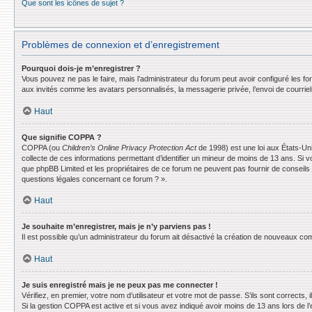
Que sont les icônes de sujet ?
Problèmes de connexion et d’enregistrement
Pourquoi dois-je m’enregistrer ?
Vous pouvez ne pas le faire, mais l’administrateur du forum peut avoir configuré les f
aux invités comme les avatars personnalisés, la messagerie privée, l’envoi de courrie
Haut
Que signifie COPPA ?
COPPA (ou
Children’s Online Privacy Protection Act
de 1998) est une loi aux États-Uni
collecte de ces informations permettant d’identifier un mineur de moins de 13 ans. Si v
que phpBB Limited et les propriétaires de ce forum ne peuvent pas fournir de conseils 
questions légales concernant ce forum ? ».
Haut
Je souhaite m’enregistrer, mais je n’y parviens pas !
Il est possible qu’un administrateur du forum ait désactivé la création de nouveaux comp
Haut
Je suis enregistré mais je ne peux pas me connecter !
Vérifiez, en premier, votre nom d’utilisateur et votre mot de passe. S’ils sont corrects, il
Si la gestion COPPA est active et si vous avez indiqué avoir moins de 13 ans lors de l