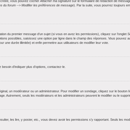
is créée, vous pouvez cocher
Attacher ma signature
sur le formulaire de rédaction de messag
s du forum --> Modifier les préférences de message
). Par la suite, vous pourrez toujours
ication du premier message d’un sujet (si vous en avez les permissions), cliquez sur l’onglet
S
ptions possibles, saisissez une option par ligne dans le champ des réponses. Vous pouvez aus
ur une durée illimitée) et enfin permettre aux utilisateurs de modifier leur vote.
besoin d’indiquer plus d’options, contactez-le.
ginal, un modérateur ou un administrateur. Pour modifier un sondage, cliquez sur le bouton
M
dage. Autrement, seuls les modérateurs et les administrateurs peuvent le modifier ou le supp
nsulter, les lire, y poster, etc., vous devez avoir les permissions s’y rapportant. Seuls les