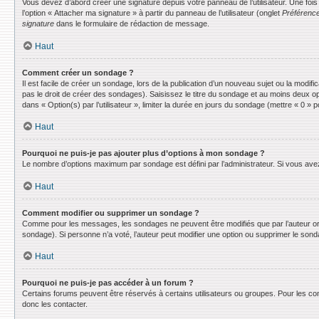
Vous devez d’abord créer une signature depuis votre panneau de l’utilisateur. Une fo
l’option « Attacher ma signature » à partir du panneau de l’utilisateur (onglet
Préférence
signature
dans le formulaire de rédaction de message.
Haut
Comment créer un sondage ?
Il est facile de créer un sondage, lors de la publication d’un nouveau sujet ou la modif
pas le droit de créer des sondages). Saisissez le titre du sondage et au moins deux o
dans « Option(s) par l’utilisateur », limiter la durée en jours du sondage (mettre « 0 » po
Haut
Pourquoi ne puis-je pas ajouter plus d’options à mon sondage ?
Le nombre d’options maximum par sondage est défini par l’administrateur. Si vous avez 
Haut
Comment modifier ou supprimer un sondage ?
Comme pour les messages, les sondages ne peuvent être modifiés que par l’auteur ori
sondage). Si personne n’a voté, l’auteur peut modifier une option ou supprimer le son
Haut
Pourquoi ne puis-je pas accéder à un forum ?
Certains forums peuvent être réservés à certains utilisateurs ou groupes. Pour les co
donc les contacter.