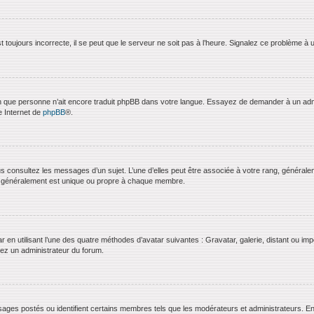
 toujours incorrecte, il se peut que le serveur ne soit pas à l’heure. Signalez ce problème à 
bien que personne n’ait encore traduit phpBB dans votre langue. Essayez de demander à un admini
e Internet de
phpBB
®.
us consultez les messages d’un sujet. L’une d’elles peut être associée à votre rang, général
t généralement est unique ou propre à chaque membre.
ar en utilisant l’une des quatre méthodes d’avatar suivantes : Gravatar, galerie, distant ou imp
ctez un administrateur du forum.
ages postés ou identifient certains membres tels que les modérateurs et administrateurs. En g