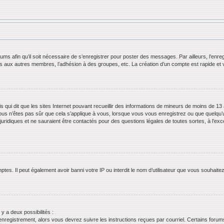
orums afin qu’il soit nécessaire de s’enregistrer pour poster des messages. Par ailleurs, l’en
ls aux autres membres, l’adhésion à des groupes, etc. La création d’un compte est rapide et 
s qui dit que les sites Internet pouvant recueillir des informations de mineurs de moins de 13 
ous n’êtes pas sûr que cela s’applique à vous, lorsque vous vous enregistrez ou que quelqu’un 
juridiques et ne sauraient être contactés pour des questions légales de toutes sortes, à l’ex
tes. Il peut également avoir banni votre IP ou interdit le nom d’utilisateur que vous souhaitez 
 y a deux possibilités :
’enregistrement, alors vous devrez suivre les instructions reçues par courriel. Certains for