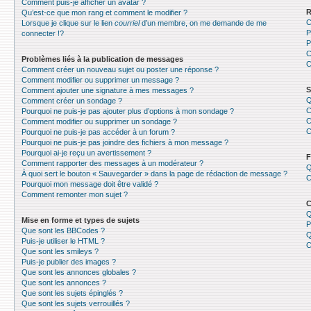
Comment puis-je afficher un avatar ?
R
Qu’est-ce que mon rang et comment le modifier ?
C
Lorsque je clique sur le lien
courriel
d’un membre, on me demande de me
P
connecter !?
P
C
Problèmes liés à la publication de messages
C
Comment créer un nouveau sujet ou poster une réponse ?
Comment modifier ou supprimer un message ?
S
Comment ajouter une signature à mes messages ?
Q
Comment créer un sondage ?
C
Pourquoi ne puis-je pas ajouter plus d’options à mon sondage ?
C
Comment modifier ou supprimer un sondage ?
C
Pourquoi ne puis-je pas accéder à un forum ?
Pourquoi ne puis-je pas joindre des fichiers à mon message ?
Pourquoi ai-je reçu un avertissement ?
F
Comment rapporter des messages à un modérateur ?
Q
À quoi sert le bouton « Sauvegarder » dans la page de rédaction de message ?
C
Pourquoi mon message doit être validé ?
Comment remonter mon sujet ?
C
Q
Mise en forme et types de sujets
P
Que sont les BBCodes ?
Q
Puis-je utiliser le HTML ?
C
Que sont les smileys ?
Puis-je publier des images ?
Que sont les annonces globales ?
Que sont les annonces ?
Que sont les sujets épinglés ?
Que sont les sujets verrouillés ?