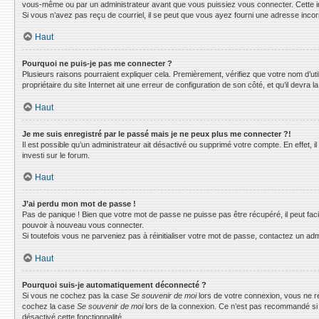
vous-même ou par un administrateur avant que vous puissiez vous connecter. Cette info
Si vous n’avez pas reçu de courriel, il se peut que vous ayez fourni une adresse incorrec
Haut
Pourquoi ne puis-je pas me connecter ?
Plusieurs raisons pourraient expliquer cela. Premièrement, vérifiez que votre nom d’uti
propriétaire du site Internet ait une erreur de configuration de son côté, et qu’il devra la
Haut
Je me suis enregistré par le passé mais je ne peux plus me connecter ?!
Il est possible qu’un administrateur ait désactivé ou supprimé votre compte. En effet, 
investi sur le forum.
Haut
J’ai perdu mon mot de passe !
Pas de panique ! Bien que votre mot de passe ne puisse pas être récupéré, il peut faci
pouvoir à nouveau vous connecter.
Si toutefois vous ne parveniez pas à réinitialiser votre mot de passe, contactez un adm
Haut
Pourquoi suis-je automatiquement déconnecté ?
Si vous ne cochez pas la case
Se souvenir de moi
lors de votre connexion, vous ne r
cochez la case
Se souvenir de moi
lors de la connexion. Ce n’est pas recommandé si vo
désactivé cette fonctionnalité.