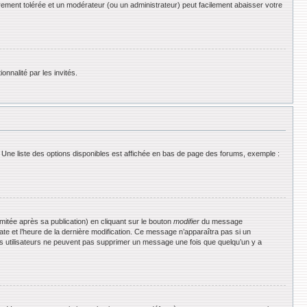
rement tolérée et un modérateur (ou un administrateur) peut facilement abaisser votre
onnalité par les invités.
 Une liste des options disponibles est affichée en bas de page des forums, exemple :
tée après sa publication) en cliquant sur le bouton
modifier
du message
date et l’heure de la dernière modification. Ce message n’apparaîtra pas si un
 les utilisateurs ne peuvent pas supprimer un message une fois que quelqu’un y a