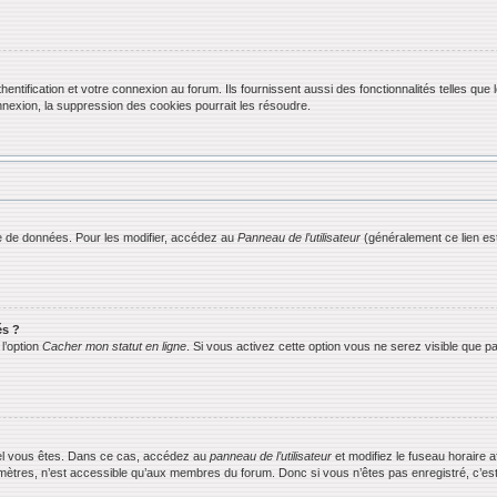
ification et votre connexion au forum. Ils fournissent aussi des fonctionnalités telles que l
exion, la suppression des cookies pourrait les résoudre.
 de données. Pour les modifier, accédez au
Panneau de l’utilisateur
(généralement ce lien est
és ?
l’option
Cacher mon statut en ligne
. Si vous activez cette option vous ne serez visible que
equel vous êtes. Dans ce cas, accédez au
panneau de l’utilisateur
et modifiez le fuseau horaire 
mètres, n’est accessible qu’aux membres du forum. Donc si vous n’êtes pas enregistré, c’est