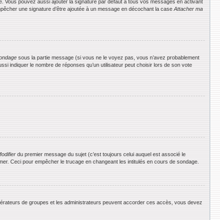
e. Vous pouvez aussi ajouter la signature par défaut à tous vos messages en activant
 empêcher une signature d’être ajoutée à un message en décochant la case
Attacher ma
ondage
sous la partie message (si vous ne le voyez pas, vous n’avez probablement
si indiquer le nombre de réponses qu’un utilisateur peut choisir lors de son vote
odifier
du premier message du sujet (c’est toujours celui auquel est associé le
rimer. Ceci pour empêcher le trucage en changeant les intitulés en cours de sondage.
 modérateurs de groupes et les administrateurs peuvent accorder ces accès, vous devez