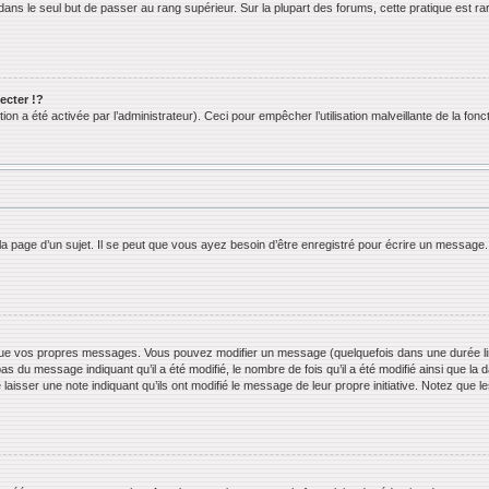
ans le seul but de passer au rang supérieur. Sur la plupart des forums, cette pratique est ra
cter !?
n a été activée par l’administrateur). Ceci pour empêcher l’utilisation malveillante de la foncti
 page d’un sujet. Il se peut que vous ayez besoin d’être enregistré pour écrire un message.
ue vos propres messages. Vous pouvez modifier un message (quelquefois dans une durée limi
 du message indiquant qu’il a été modifié, le nombre de fois qu’il a été modifié ainsi que la 
 laisser une note indiquant qu’ils ont modifié le message de leur propre initiative. Notez que