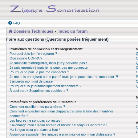
FAQ
Dossiers Techniques
Index du forum
Foire aux questions (Questions posées fréquemment)
Problèmes de connexion et d’enregistrement
N
Pourquoi dois-je m’enregistrer ?
Q
Que signifie COPPA ?
Q
Je souhaite m’enregistrer, mais je n’y parviens pas !
Q
Je suis enregistré mais je ne peux pas me connecter !
O
Pourquoi ne puis-je pas me connecter ?
C
Je me suis enregistré par le passé mais je ne peux plus me connecter ?!
P
J’ai perdu mon mot de passe !
Q
Pourquoi suis-je automatiquement déconnecté ?
Q
À quoi sert « Supprimer les cookies » ?
M
Paramètres et préférences de l’utilisateur
J
Comment modifier mes paramètres ?
J
Comment empêcher mon nom d’apparaître dans la liste des membres
J
connectés ?
Les heures ne sont pas correctes !
A
J’ai changé mon fuseau horaire et l’heure est toujours incorrecte !
Q
Ma langue n’est pas dans la liste !
C
A quoi correspondent les images à proximité de mon nom d’utilisateur ?