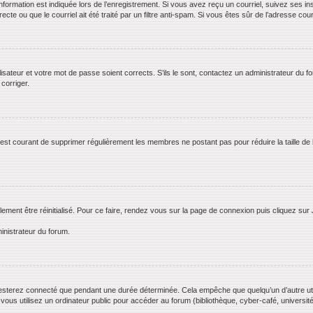
rmation est indiquée lors de l’enregistrement. Si vous avez reçu un courriel, suivez ses ins
te ou que le courriel ait été traité par un filtre anti-spam. Si vous êtes sûr de l’adresse cour
lisateur et votre mot de passe soient corrects. S’ils le sont, contactez un administrateur du f
 corriger.
il est courant de supprimer régulièrement les membres ne postant pas pour réduire la taille de
lement être réinitialisé. Pour ce faire, rendez vous sur la page de connexion puis cliquez sur
inistrateur du forum.
esterez connecté que pendant une durée déterminée. Cela empêche que quelqu’un d’autre utili
us utilisez un ordinateur public pour accéder au forum (bibliothèque, cyber-café, université,