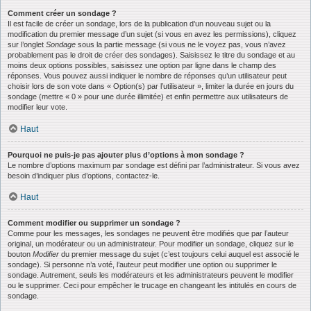
Comment créer un sondage ?
Il est facile de créer un sondage, lors de la publication d’un nouveau sujet ou la
modification du premier message d’un sujet (si vous en avez les permissions), cliquez
sur l’onglet
Sondage
sous la partie message (si vous ne le voyez pas, vous n’avez
probablement pas le droit de créer des sondages). Saisissez le titre du sondage et au
moins deux options possibles, saisissez une option par ligne dans le champ des
réponses. Vous pouvez aussi indiquer le nombre de réponses qu’un utilisateur peut
choisir lors de son vote dans « Option(s) par l’utilisateur », limiter la durée en jours du
sondage (mettre « 0 » pour une durée illimitée) et enfin permettre aux utilisateurs de
modifier leur vote.
Haut
Pourquoi ne puis-je pas ajouter plus d’options à mon sondage ?
Le nombre d’options maximum par sondage est défini par l’administrateur. Si vous avez
besoin d’indiquer plus d’options, contactez-le.
Haut
Comment modifier ou supprimer un sondage ?
Comme pour les messages, les sondages ne peuvent être modifiés que par l’auteur
original, un modérateur ou un administrateur. Pour modifier un sondage, cliquez sur le
bouton
Modifier
du premier message du sujet (c’est toujours celui auquel est associé le
sondage). Si personne n’a voté, l’auteur peut modifier une option ou supprimer le
sondage. Autrement, seuls les modérateurs et les administrateurs peuvent le modifier
ou le supprimer. Ceci pour empêcher le trucage en changeant les intitulés en cours de
sondage.