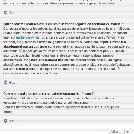
où vous pouvez voter pour des idées proposées ou en suggérer de nouvelles.
Haut
Qui contacter pour les abus ou les questions légales concernant ce forum ?
Contactez n’importe lequel des administrateurs de la liste « L’équipe du forum ». Si vous
restez sans réponse alors prenez contact avec le propriétaire du domaine (en faisant
une
recherche sur whois
) ou si un service gratuit est utilisé (exemple : Yahoo!, Free,
f2s.com, etc.), avec le service de gestion ou des abus. Notez que phpBB Limited
n’a
absolument aucun contrôle
et ne peut être, en aucun cas, tenu pour responsable sur
comment
,
où
ou
par qui
ce forum est utilisé. Il est inutile de contacter phpBB Limited
pour toute question légale (cessions et désistements, responsabilité, propos
diffamatoires, etc.)
non directement liée
au site Internet phpbb.com ou au logiciel
phpBB lui-même. Si vous adressez un courriel au groupe phpBB à propos de l’utilisation
par une tierce partie
de ce logiciel vous devez vous attendre à une réponse très
courte voire à aucune réponse du tout.
Haut
Comment puis-je contacter un administrateur du forum ?
Pour l’ensemble des utilisateurs du forum, vous pouvez utiliser le lien « Nous
contacter », si ce dernier a été activé par un administrateur.
Pour les membres du forum, vous pouvez également utiliser le lien « L’équipe du
forum ».
Haut
Aller à