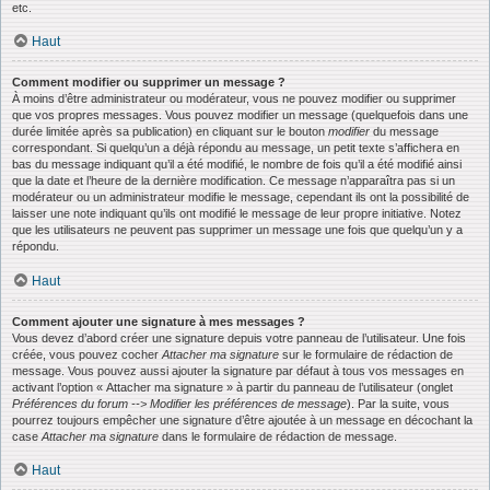
etc.
Haut
Comment modifier ou supprimer un message ?
À moins d’être administrateur ou modérateur, vous ne pouvez modifier ou supprimer
que vos propres messages. Vous pouvez modifier un message (quelquefois dans une
durée limitée après sa publication) en cliquant sur le bouton
modifier
du message
correspondant. Si quelqu’un a déjà répondu au message, un petit texte s’affichera en
bas du message indiquant qu’il a été modifié, le nombre de fois qu’il a été modifié ainsi
que la date et l’heure de la dernière modification. Ce message n’apparaîtra pas si un
modérateur ou un administrateur modifie le message, cependant ils ont la possibilité de
laisser une note indiquant qu’ils ont modifié le message de leur propre initiative. Notez
que les utilisateurs ne peuvent pas supprimer un message une fois que quelqu’un y a
répondu.
Haut
Comment ajouter une signature à mes messages ?
Vous devez d’abord créer une signature depuis votre panneau de l’utilisateur. Une fois
créée, vous pouvez cocher
Attacher ma signature
sur le formulaire de rédaction de
message. Vous pouvez aussi ajouter la signature par défaut à tous vos messages en
activant l’option « Attacher ma signature » à partir du panneau de l’utilisateur (onglet
Préférences du forum --> Modifier les préférences de message
). Par la suite, vous
pourrez toujours empêcher une signature d’être ajoutée à un message en décochant la
case
Attacher ma signature
dans le formulaire de rédaction de message.
Haut