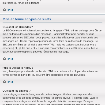
les règles du forum en le faisant.
Haut
Mise en forme et types de sujets
Que sont les BBCodes ?
Le BBCode est une implantation spéciale au langage HTML, offrant un large contrôle de
mise en forme des éléments d’un message. L’administrateur peut décider si vous
pouvez utiliser les BBCodes, vous pouvez aussi les désactiver dans chacun de vos
messages en utilisant l’option appropriée du formulaire de rédaction de message. Le
BBCode lui-même est similaire au style HTML, mais les balises sont incluses entre
crochets [ et ] plutôt que < et >. Pour plus d’informations sur le BBCode, consultez le
guide accessible depuis la page de rédaction de message.
Haut
Puis-je utiliser le HTML ?
Non, il n’est pas possible de publier du HTML sur ce forum. La plupart des mises en
forme permises par le HTML peuvent être appliquées avec les BBCodes.
Haut
Que sont les smileys ?
Les smileys, ou émoticônes, sont de petites images utilisées pour exprimer des
sentiments avec un code simple, exemple : :) signifie joyeux, :( signifie triste. La liste
complète des smileys est visible sur la page de rédaction de message. Essayez
toutefois de ne pas en abuser. Ils peuvent rapidement rendre un message illisible et un