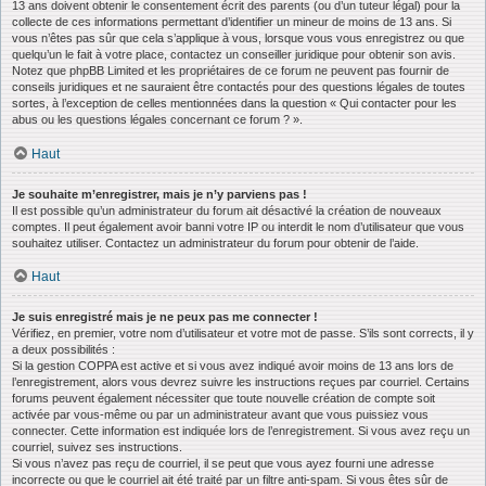
13 ans doivent obtenir le consentement écrit des parents (ou d’un tuteur légal) pour la
collecte de ces informations permettant d’identifier un mineur de moins de 13 ans. Si
vous n’êtes pas sûr que cela s’applique à vous, lorsque vous vous enregistrez ou que
quelqu’un le fait à votre place, contactez un conseiller juridique pour obtenir son avis.
Notez que phpBB Limited et les propriétaires de ce forum ne peuvent pas fournir de
conseils juridiques et ne sauraient être contactés pour des questions légales de toutes
sortes, à l’exception de celles mentionnées dans la question « Qui contacter pour les
abus ou les questions légales concernant ce forum ? ».
Haut
Je souhaite m’enregistrer, mais je n’y parviens pas !
Il est possible qu’un administrateur du forum ait désactivé la création de nouveaux
comptes. Il peut également avoir banni votre IP ou interdit le nom d’utilisateur que vous
souhaitez utiliser. Contactez un administrateur du forum pour obtenir de l’aide.
Haut
Je suis enregistré mais je ne peux pas me connecter !
Vérifiez, en premier, votre nom d’utilisateur et votre mot de passe. S’ils sont corrects, il y
a deux possibilités :
Si la gestion COPPA est active et si vous avez indiqué avoir moins de 13 ans lors de
l’enregistrement, alors vous devrez suivre les instructions reçues par courriel. Certains
forums peuvent également nécessiter que toute nouvelle création de compte soit
activée par vous-même ou par un administrateur avant que vous puissiez vous
connecter. Cette information est indiquée lors de l’enregistrement. Si vous avez reçu un
courriel, suivez ses instructions.
Si vous n’avez pas reçu de courriel, il se peut que vous ayez fourni une adresse
incorrecte ou que le courriel ait été traité par un filtre anti-spam. Si vous êtes sûr de