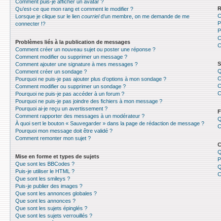
Comment puis-je afficher un avatar ?
R
Qu’est-ce que mon rang et comment le modifier ?
C
Lorsque je clique sur le lien
courriel
d’un membre, on me demande de me
P
connecter !?
P
C
Problèmes liés à la publication de messages
C
Comment créer un nouveau sujet ou poster une réponse ?
Comment modifier ou supprimer un message ?
S
Comment ajouter une signature à mes messages ?
Q
Comment créer un sondage ?
C
Pourquoi ne puis-je pas ajouter plus d’options à mon sondage ?
C
Comment modifier ou supprimer un sondage ?
C
Pourquoi ne puis-je pas accéder à un forum ?
Pourquoi ne puis-je pas joindre des fichiers à mon message ?
Pourquoi ai-je reçu un avertissement ?
F
Comment rapporter des messages à un modérateur ?
Q
À quoi sert le bouton « Sauvegarder » dans la page de rédaction de message ?
C
Pourquoi mon message doit être validé ?
Comment remonter mon sujet ?
C
Q
Mise en forme et types de sujets
P
Que sont les BBCodes ?
Q
Puis-je utiliser le HTML ?
C
Que sont les smileys ?
Puis-je publier des images ?
Que sont les annonces globales ?
Que sont les annonces ?
Que sont les sujets épinglés ?
Que sont les sujets verrouillés ?