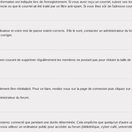
rmation est indiquée lors de l’enregistrement. Si vous avez reçu un courriel, suivez ses ins
te ou que le courriel ait été traité par un filtre anti-spam. Si vous êtes sûr de l’adresse cour
lisateur et votre mot de passe soient corrects. S’ils le sont, contactez un administrateur du f
 corriger.
il est courant de supprimer régulièrement les membres ne postant pas pour réduire la taille de
lement être réinitialisé. Pour ce faire, rendez vous sur la page de connexion puis cliquez sur
inistrateur du forum.
esterez connecté que pendant une durée déterminée. Cela empêche que quelqu’un d’autre utili
us utilisez un ordinateur public pour accéder au forum (bibliothèque, cyber-café, université,