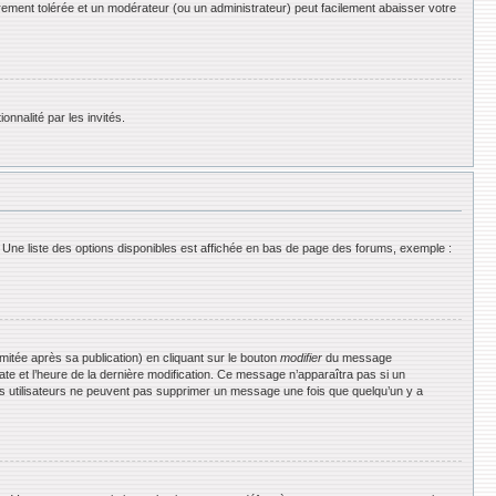
rement tolérée et un modérateur (ou un administrateur) peut facilement abaisser votre
onnalité par les invités.
 Une liste des options disponibles est affichée en bas de page des forums, exemple :
tée après sa publication) en cliquant sur le bouton
modifier
du message
date et l’heure de la dernière modification. Ce message n’apparaîtra pas si un
 les utilisateurs ne peuvent pas supprimer un message une fois que quelqu’un y a