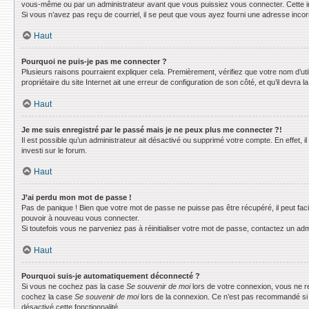
vous-même ou par un administrateur avant que vous puissiez vous connecter. Cette info
Si vous n’avez pas reçu de courriel, il se peut que vous ayez fourni une adresse incorrec
Haut
Pourquoi ne puis-je pas me connecter ?
Plusieurs raisons pourraient expliquer cela. Premièrement, vérifiez que votre nom d’uti
propriétaire du site Internet ait une erreur de configuration de son côté, et qu’il devra la
Haut
Je me suis enregistré par le passé mais je ne peux plus me connecter ?!
Il est possible qu’un administrateur ait désactivé ou supprimé votre compte. En effet, 
investi sur le forum.
Haut
J’ai perdu mon mot de passe !
Pas de panique ! Bien que votre mot de passe ne puisse pas être récupéré, il peut faci
pouvoir à nouveau vous connecter.
Si toutefois vous ne parveniez pas à réinitialiser votre mot de passe, contactez un adm
Haut
Pourquoi suis-je automatiquement déconnecté ?
Si vous ne cochez pas la case
Se souvenir de moi
lors de votre connexion, vous ne r
cochez la case
Se souvenir de moi
lors de la connexion. Ce n’est pas recommandé si vo
désactivé cette fonctionnalité.