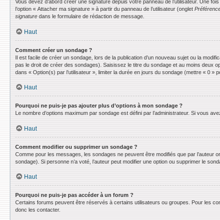
Vous devez d’abord créer une signature depuis votre panneau de l’utilisateur. Une fo
l’option « Attacher ma signature » à partir du panneau de l’utilisateur (onglet
Préférence
signature
dans le formulaire de rédaction de message.
Haut
Comment créer un sondage ?
Il est facile de créer un sondage, lors de la publication d’un nouveau sujet ou la modif
pas le droit de créer des sondages). Saisissez le titre du sondage et au moins deux o
dans « Option(s) par l’utilisateur », limiter la durée en jours du sondage (mettre « 0 » po
Haut
Pourquoi ne puis-je pas ajouter plus d’options à mon sondage ?
Le nombre d’options maximum par sondage est défini par l’administrateur. Si vous avez 
Haut
Comment modifier ou supprimer un sondage ?
Comme pour les messages, les sondages ne peuvent être modifiés que par l’auteur ori
sondage). Si personne n’a voté, l’auteur peut modifier une option ou supprimer le son
Haut
Pourquoi ne puis-je pas accéder à un forum ?
Certains forums peuvent être réservés à certains utilisateurs ou groupes. Pour les co
donc les contacter.