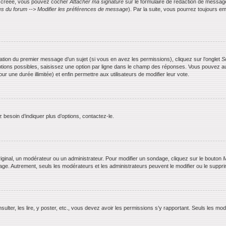
is créée, vous pouvez cocher
Attacher ma signature
sur le formulaire de rédaction de messag
s du forum --> Modifier les préférences de message
). Par la suite, vous pourrez toujours
ication du premier message d’un sujet (si vous en avez les permissions), cliquez sur l’onglet
S
ptions possibles, saisissez une option par ligne dans le champ des réponses. Vous pouvez aus
ur une durée illimitée) et enfin permettre aux utilisateurs de modifier leur vote.
besoin d’indiquer plus d’options, contactez-le.
ginal, un modérateur ou un administrateur. Pour modifier un sondage, cliquez sur le bouton
M
dage. Autrement, seuls les modérateurs et les administrateurs peuvent le modifier ou le supp
nsulter, les lire, y poster, etc., vous devez avoir les permissions s’y rapportant. Seuls les