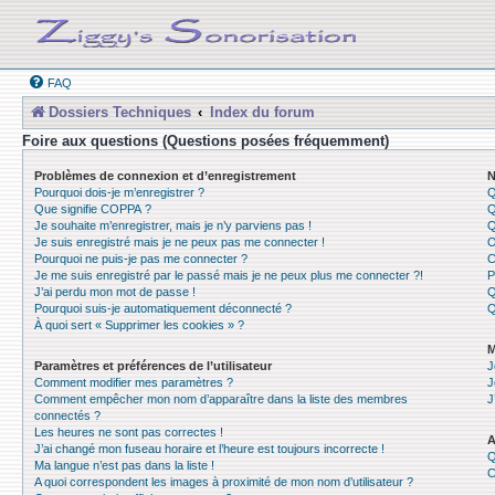
FAQ
Dossiers Techniques
Index du forum
Foire aux questions (Questions posées fréquemment)
Problèmes de connexion et d’enregistrement
N
Pourquoi dois-je m’enregistrer ?
Q
Que signifie COPPA ?
Q
Je souhaite m’enregistrer, mais je n’y parviens pas !
Q
Je suis enregistré mais je ne peux pas me connecter !
O
Pourquoi ne puis-je pas me connecter ?
C
Je me suis enregistré par le passé mais je ne peux plus me connecter ?!
P
J’ai perdu mon mot de passe !
Q
Pourquoi suis-je automatiquement déconnecté ?
Q
À quoi sert « Supprimer les cookies » ?
M
Paramètres et préférences de l’utilisateur
J
Comment modifier mes paramètres ?
J
Comment empêcher mon nom d’apparaître dans la liste des membres
J
connectés ?
Les heures ne sont pas correctes !
A
J’ai changé mon fuseau horaire et l’heure est toujours incorrecte !
Q
Ma langue n’est pas dans la liste !
C
A quoi correspondent les images à proximité de mon nom d’utilisateur ?