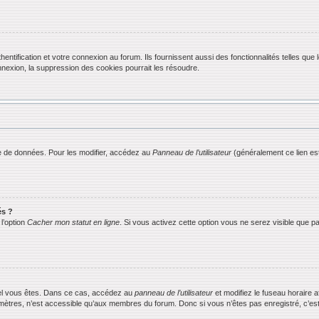
ification et votre connexion au forum. Ils fournissent aussi des fonctionnalités telles que l
exion, la suppression des cookies pourrait les résoudre.
 de données. Pour les modifier, accédez au
Panneau de l’utilisateur
(généralement ce lien est
és ?
l’option
Cacher mon statut en ligne
. Si vous activez cette option vous ne serez visible que
equel vous êtes. Dans ce cas, accédez au
panneau de l’utilisateur
et modifiez le fuseau horaire 
mètres, n’est accessible qu’aux membres du forum. Donc si vous n’êtes pas enregistré, c’est