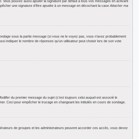
e. Vous pouvez aussi ajouter la signature par défaut à tous vos messages en activant
 empêcher une signature d’être ajoutée à un message en décochant la case
Attacher ma
ondage
sous la partie message (si vous ne le voyez pas, vous n’avez probablement
si indiquer le nombre de réponses qu’un utilisateur peut choisir lors de son vote
odifier
du premier message du sujet (c’est toujours celui auquel est associé le
rimer. Ceci pour empêcher le trucage en changeant les intitulés en cours de sondage.
 modérateurs de groupes et les administrateurs peuvent accorder ces accès, vous devez