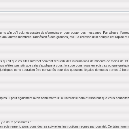
orums afin qu’il soit nécessaire de s’enregistrer pour poster des messages. Par ailleurs, l’en
ls aux autres membres, l’adhésion à des groupes, etc. La création d’un compte est rapide et 
s qui dit que les sites Internet pouvant recueillir des informations de mineurs de moins de 13 
ous n’êtes pas sûr que cela s’applique à vous, lorsque vous vous enregistrez ou que quelqu’un 
juridiques et ne sauraient être contactés pour des questions légales de toutes sortes, à l’ex
tes. Il peut également avoir banni votre IP ou interdit le nom d’utilisateur que vous souhaitez 
 y a deux possibilités :
’enregistrement, alors vous devrez suivre les instructions reçues par courriel. Certains for