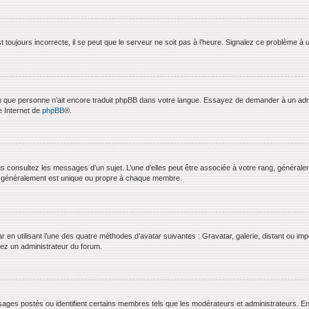
 toujours incorrecte, il se peut que le serveur ne soit pas à l’heure. Signalez ce problème à 
bien que personne n’ait encore traduit phpBB dans votre langue. Essayez de demander à un admini
e Internet de
phpBB
®.
us consultez les messages d’un sujet. L’une d’elles peut être associée à votre rang, général
t généralement est unique ou propre à chaque membre.
ar en utilisant l’une des quatre méthodes d’avatar suivantes : Gravatar, galerie, distant ou imp
ctez un administrateur du forum.
ages postés ou identifient certains membres tels que les modérateurs et administrateurs. En g