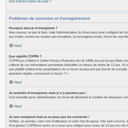
Que sont les icônes de sujet ?
Problèmes de connexion et d’enregistrement
Pourquoi dois-je m’enregistrer ?
Vous pouvez ne pas le faire, mais l’administrateur du forum peut avoir configuré les f
aux invités comme les avatars personnalisés, la messagerie privée, l’envoi de courrie
Haut
Que signifie COPPA ?
COPPA (ou
Children’s Online Privacy Protection Act
de 1998) est une loi aux États-Uni
collecte de ces informations permettant d’identifier un mineur de moins de 13 ans. Si v
que phpBB Limited et les propriétaires de ce forum ne peuvent pas fournir de conseils 
questions légales concernant ce forum ? ».
Haut
Je souhaite m’enregistrer, mais je n’y parviens pas !
Il est possible qu’un administrateur du forum ait désactivé la création de nouveaux comp
Haut
Je suis enregistré mais je ne peux pas me connecter !
Vérifiez, en premier, votre nom d’utilisateur et votre mot de passe. S’ils sont corrects, il
Si la gestion COPPA est active et si vous avez indiqué avoir moins de 13 ans lors de l