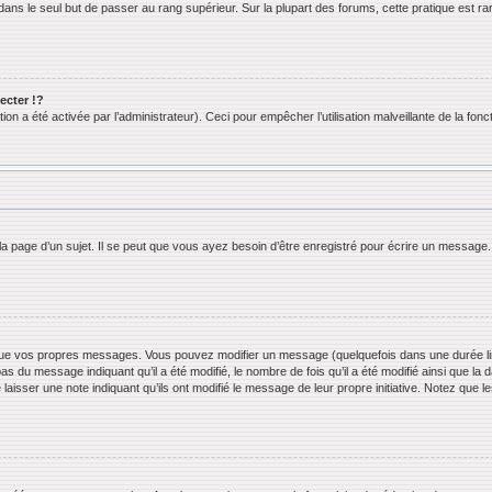
ans le seul but de passer au rang supérieur. Sur la plupart des forums, cette pratique est ra
cter !?
n a été activée par l’administrateur). Ceci pour empêcher l’utilisation malveillante de la foncti
 page d’un sujet. Il se peut que vous ayez besoin d’être enregistré pour écrire un message.
ue vos propres messages. Vous pouvez modifier un message (quelquefois dans une durée limi
 du message indiquant qu’il a été modifié, le nombre de fois qu’il a été modifié ainsi que la 
 laisser une note indiquant qu’ils ont modifié le message de leur propre initiative. Notez que