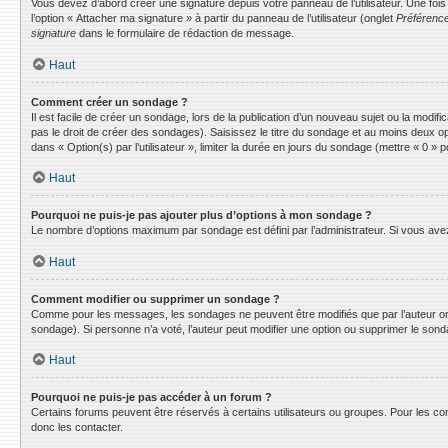
Vous devez d’abord créer une signature depuis votre panneau de l’utilisateur. Une fo
l’option « Attacher ma signature » à partir du panneau de l’utilisateur (onglet
Préférence
signature
dans le formulaire de rédaction de message.
Haut
Comment créer un sondage ?
Il est facile de créer un sondage, lors de la publication d’un nouveau sujet ou la modif
pas le droit de créer des sondages). Saisissez le titre du sondage et au moins deux o
dans « Option(s) par l’utilisateur », limiter la durée en jours du sondage (mettre « 0 » po
Haut
Pourquoi ne puis-je pas ajouter plus d’options à mon sondage ?
Le nombre d’options maximum par sondage est défini par l’administrateur. Si vous avez 
Haut
Comment modifier ou supprimer un sondage ?
Comme pour les messages, les sondages ne peuvent être modifiés que par l’auteur ori
sondage). Si personne n’a voté, l’auteur peut modifier une option ou supprimer le son
Haut
Pourquoi ne puis-je pas accéder à un forum ?
Certains forums peuvent être réservés à certains utilisateurs ou groupes. Pour les co
donc les contacter.