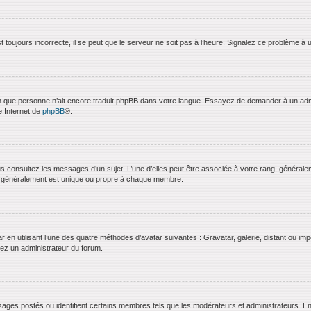
 toujours incorrecte, il se peut que le serveur ne soit pas à l’heure. Signalez ce problème à 
bien que personne n’ait encore traduit phpBB dans votre langue. Essayez de demander à un admini
e Internet de
phpBB
®.
us consultez les messages d’un sujet. L’une d’elles peut être associée à votre rang, général
t généralement est unique ou propre à chaque membre.
ar en utilisant l’une des quatre méthodes d’avatar suivantes : Gravatar, galerie, distant ou imp
ctez un administrateur du forum.
ages postés ou identifient certains membres tels que les modérateurs et administrateurs. En g