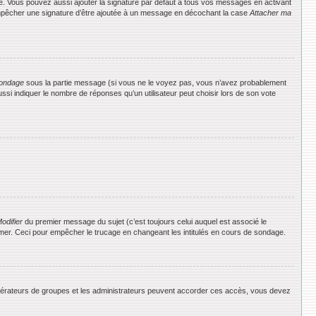
e. Vous pouvez aussi ajouter la signature par défaut à tous vos messages en activant
 empêcher une signature d’être ajoutée à un message en décochant la case
Attacher ma
ondage
sous la partie message (si vous ne le voyez pas, vous n’avez probablement
si indiquer le nombre de réponses qu’un utilisateur peut choisir lors de son vote
odifier
du premier message du sujet (c’est toujours celui auquel est associé le
rimer. Ceci pour empêcher le trucage en changeant les intitulés en cours de sondage.
 modérateurs de groupes et les administrateurs peuvent accorder ces accès, vous devez