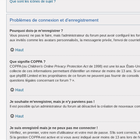
Que sont les icônes de sujet ?
Problèmes de connexion et d’enregistrement
Pourquoi dois-je m’enregistrer ?
Vous pouvez ne pas le faire, mais l’administrateur du forum peut avoir configuré les f
aux invités comme les avatars personnalisés, la messagerie privée, l’envoi de courrie
Haut
Que signifie COPPA ?
COPPA (ou
Children’s Online Privacy Protection Act
de 1998) est une loi aux États-Uni
collecte de ces informations permettant d’identifier un mineur de moins de 13 ans. Si v
que phpBB Limited et les propriétaires de ce forum ne peuvent pas fournir de conseils 
questions légales concernant ce forum ? ».
Haut
Je souhaite m’enregistrer, mais je n’y parviens pas !
Il est possible qu’un administrateur du forum ait désactivé la création de nouveaux comp
Haut
Je suis enregistré mais je ne peux pas me connecter !
Vérifiez, en premier, votre nom d’utilisateur et votre mot de passe. S’ils sont corrects, il
Si la gestion COPPA est active et si vous avez indiqué avoir moins de 13 ans lors de l