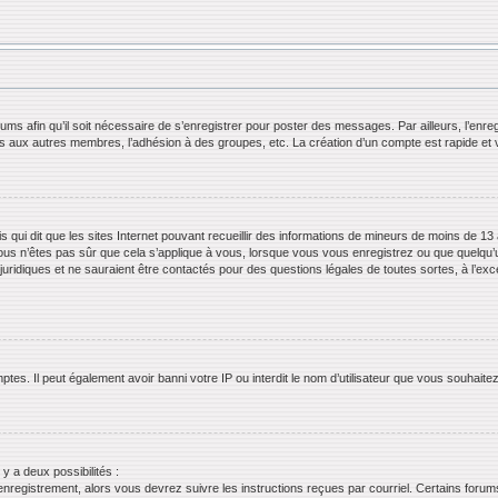
orums afin qu’il soit nécessaire de s’enregistrer pour poster des messages. Par ailleurs, l’en
ls aux autres membres, l’adhésion à des groupes, etc. La création d’un compte est rapide et 
s qui dit que les sites Internet pouvant recueillir des informations de mineurs de moins de 13 
ous n’êtes pas sûr que cela s’applique à vous, lorsque vous vous enregistrez ou que quelqu’un 
juridiques et ne sauraient être contactés pour des questions légales de toutes sortes, à l’ex
tes. Il peut également avoir banni votre IP ou interdit le nom d’utilisateur que vous souhaitez 
 y a deux possibilités :
’enregistrement, alors vous devrez suivre les instructions reçues par courriel. Certains for