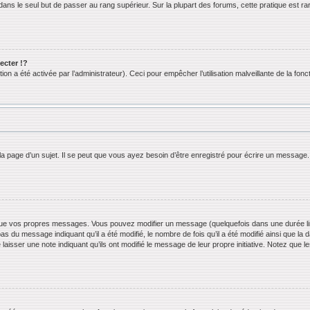
ans le seul but de passer au rang supérieur. Sur la plupart des forums, cette pratique est ra
cter !?
n a été activée par l’administrateur). Ceci pour empêcher l’utilisation malveillante de la foncti
 page d’un sujet. Il se peut que vous ayez besoin d’être enregistré pour écrire un message.
ue vos propres messages. Vous pouvez modifier un message (quelquefois dans une durée limi
 du message indiquant qu’il a été modifié, le nombre de fois qu’il a été modifié ainsi que la 
 laisser une note indiquant qu’ils ont modifié le message de leur propre initiative. Notez que