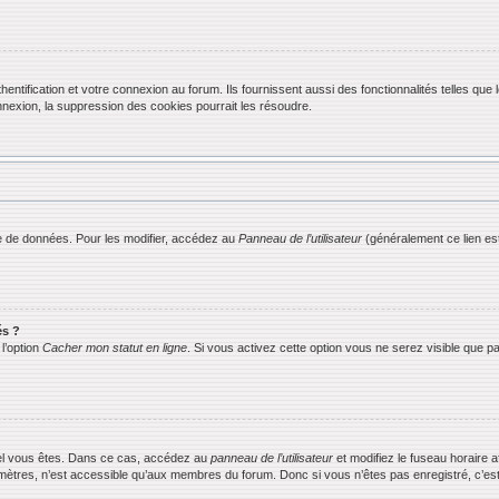
ification et votre connexion au forum. Ils fournissent aussi des fonctionnalités telles que l
exion, la suppression des cookies pourrait les résoudre.
 de données. Pour les modifier, accédez au
Panneau de l’utilisateur
(généralement ce lien est
és ?
l’option
Cacher mon statut en ligne
. Si vous activez cette option vous ne serez visible que
equel vous êtes. Dans ce cas, accédez au
panneau de l’utilisateur
et modifiez le fuseau horaire 
mètres, n’est accessible qu’aux membres du forum. Donc si vous n’êtes pas enregistré, c’est