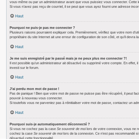
vous-même ou par un administrateur avant que vous puissiez vous connecter. Cette info
Si vous n’avez pas reçu de courriel, il se peut que vous ayez fourni une adresse incorrec
Haut
Pourquoi ne puis-je pas me connecter ?
Plusieurs raisons pourraient expliquer cela. Premièrement, vérifiez que votre nom d’uti
propriétaire du site Internet ait une erreur de configuration de son côté, et qu’il devra la
Haut
Je me suis enregistré par le passé mais je ne peux plus me connecter ?!
Il est possible qu’un administrateur ait désactivé ou supprimé votre compte. En effet, 
investi sur le forum.
Haut
J’ai perdu mon mot de passe !
Pas de panique ! Bien que votre mot de passe ne puisse pas être récupéré, il peut faci
pouvoir à nouveau vous connecter.
Si toutefois vous ne parveniez pas à réinitialiser votre mot de passe, contactez un adm
Haut
Pourquoi suis-je automatiquement déconnecté ?
Si vous ne cochez pas la case
Se souvenir de moi
lors de votre connexion, vous ne r
cochez la case
Se souvenir de moi
lors de la connexion. Ce n’est pas recommandé si vo
désactivé cette fonctionnalité.