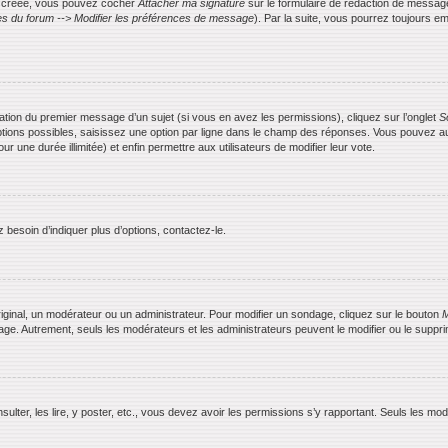
is créée, vous pouvez cocher
Attacher ma signature
sur le formulaire de rédaction de messag
s du forum --> Modifier les préférences de message
). Par la suite, vous pourrez toujours
ication du premier message d’un sujet (si vous en avez les permissions), cliquez sur l’onglet
S
ptions possibles, saisissez une option par ligne dans le champ des réponses. Vous pouvez aus
ur une durée illimitée) et enfin permettre aux utilisateurs de modifier leur vote.
besoin d’indiquer plus d’options, contactez-le.
ginal, un modérateur ou un administrateur. Pour modifier un sondage, cliquez sur le bouton
M
dage. Autrement, seuls les modérateurs et les administrateurs peuvent le modifier ou le supp
nsulter, les lire, y poster, etc., vous devez avoir les permissions s’y rapportant. Seuls les