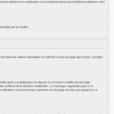
rement tolérée et un modérateur (ou un administrateur) peut facilement abaisser votre
onnalité par les invités.
 Une liste des options disponibles est affichée en bas de page des forums, exemple :
tée après sa publication) en cliquant sur le bouton
modifier
du message
date et l’heure de la dernière modification. Ce message n’apparaîtra pas si un
 les utilisateurs ne peuvent pas supprimer un message une fois que quelqu’un y a