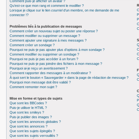
Comment puis-je afficher un avatar ?
R
Qu’est-ce que mon rang et comment le modifier ?
C
Lorsque je clique sur le lien
courriel
d’un membre, on me demande de me
P
connecter !?
P
C
Problèmes liés à la publication de messages
C
Comment créer un nouveau sujet ou poster une réponse ?
Comment modifier ou supprimer un message ?
S
Comment ajouter une signature à mes messages ?
Q
Comment créer un sondage ?
C
Pourquoi ne puis-je pas ajouter plus d’options à mon sondage ?
C
Comment modifier ou supprimer un sondage ?
C
Pourquoi ne puis-je pas accéder à un forum ?
Pourquoi ne puis-je pas joindre des fichiers à mon message ?
Pourquoi ai-je reçu un avertissement ?
F
Comment rapporter des messages à un modérateur ?
Q
À quoi sert le bouton « Sauvegarder » dans la page de rédaction de message ?
C
Pourquoi mon message doit être validé ?
Comment remonter mon sujet ?
C
Q
Mise en forme et types de sujets
P
Que sont les BBCodes ?
Q
Puis-je utiliser le HTML ?
C
Que sont les smileys ?
Puis-je publier des images ?
Que sont les annonces globales ?
Que sont les annonces ?
Que sont les sujets épinglés ?
Que sont les sujets verrouillés ?