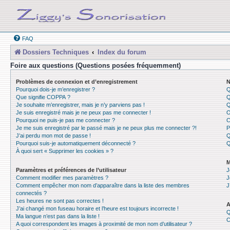
FAQ
Dossiers Techniques
Index du forum
Foire aux questions (Questions posées fréquemment)
Problèmes de connexion et d’enregistrement
N
Pourquoi dois-je m’enregistrer ?
Q
Que signifie COPPA ?
Q
Je souhaite m’enregistrer, mais je n’y parviens pas !
Q
Je suis enregistré mais je ne peux pas me connecter !
O
Pourquoi ne puis-je pas me connecter ?
C
Je me suis enregistré par le passé mais je ne peux plus me connecter ?!
P
J’ai perdu mon mot de passe !
Q
Pourquoi suis-je automatiquement déconnecté ?
Q
À quoi sert « Supprimer les cookies » ?
M
Paramètres et préférences de l’utilisateur
J
Comment modifier mes paramètres ?
J
Comment empêcher mon nom d’apparaître dans la liste des membres
J
connectés ?
Les heures ne sont pas correctes !
A
J’ai changé mon fuseau horaire et l’heure est toujours incorrecte !
Q
Ma langue n’est pas dans la liste !
C
A quoi correspondent les images à proximité de mon nom d’utilisateur ?