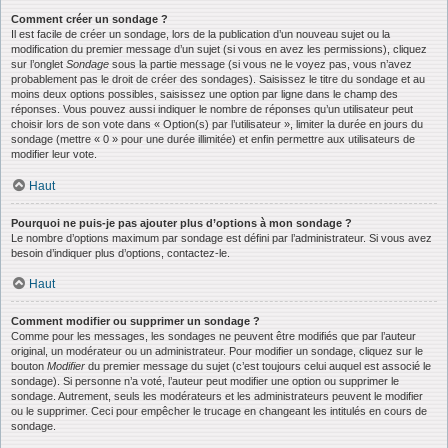
Comment créer un sondage ?
Il est facile de créer un sondage, lors de la publication d’un nouveau sujet ou la
modification du premier message d’un sujet (si vous en avez les permissions), cliquez
sur l’onglet
Sondage
sous la partie message (si vous ne le voyez pas, vous n’avez
probablement pas le droit de créer des sondages). Saisissez le titre du sondage et au
moins deux options possibles, saisissez une option par ligne dans le champ des
réponses. Vous pouvez aussi indiquer le nombre de réponses qu’un utilisateur peut
choisir lors de son vote dans « Option(s) par l’utilisateur », limiter la durée en jours du
sondage (mettre « 0 » pour une durée illimitée) et enfin permettre aux utilisateurs de
modifier leur vote.
Haut
Pourquoi ne puis-je pas ajouter plus d’options à mon sondage ?
Le nombre d’options maximum par sondage est défini par l’administrateur. Si vous avez
besoin d’indiquer plus d’options, contactez-le.
Haut
Comment modifier ou supprimer un sondage ?
Comme pour les messages, les sondages ne peuvent être modifiés que par l’auteur
original, un modérateur ou un administrateur. Pour modifier un sondage, cliquez sur le
bouton
Modifier
du premier message du sujet (c’est toujours celui auquel est associé le
sondage). Si personne n’a voté, l’auteur peut modifier une option ou supprimer le
sondage. Autrement, seuls les modérateurs et les administrateurs peuvent le modifier
ou le supprimer. Ceci pour empêcher le trucage en changeant les intitulés en cours de
sondage.