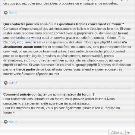
où vous pouvez voter pour des idées proposées ou en suggérer de nouvelles.
Haut
Qui contacter pour les abus ou les questions légales concernant ce forum ?
Contactez n’importe lequel des administrateurs de la liste « L’équipe du forum ». Si vous
restez sans réponse alors prenez contact avec le propriétaire du domaine (en faisant
une
recherche sur whois
) ou si un service gratuit est utilisé (exemple : Yahoo!, Free,
f2s.com, etc.), avec le service de gestion ou des abus. Notez que phpBB Limited
n’a
absolument aucun contrôle
et ne peut être, en aucun cas, tenu pour responsable sur
comment
,
où
ou
par qui
ce forum est utilisé. Il est inutile de contacter phpBB Limited
pour toute question légale (cessions et désistements, responsabilité, propos
diffamatoires, etc.)
non directement liée
au site Internet phpbb.com ou au logiciel
phpBB lui-même. Si vous adressez un courriel au groupe phpBB à propos de l’utilisation
par une tierce partie
de ce logiciel vous devez vous attendre à une réponse très
courte voire à aucune réponse du tout.
Haut
Comment puis-je contacter un administrateur du forum ?
Pour l’ensemble des utilisateurs du forum, vous pouvez utiliser le lien « Nous
contacter », si ce dernier a été activé par un administrateur.
Pour les membres du forum, vous pouvez également utiliser le lien « L’équipe du
forum ».
Haut
Aller à