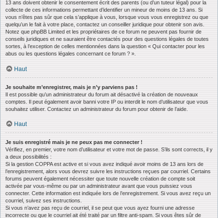
13 ans doivent obtenir le consentement écrit des parents (ou d’un tuteur légal) pour la
collecte de ces informations permettant d’identifier un mineur de moins de 13 ans. Si
vous n’êtes pas sûr que cela s’applique à vous, lorsque vous vous enregistrez ou que
quelqu’un le fait à votre place, contactez un conseiller juridique pour obtenir son avis.
Notez que phpBB Limited et les propriétaires de ce forum ne peuvent pas fournir de
conseils juridiques et ne sauraient être contactés pour des questions légales de toutes
sortes, à l’exception de celles mentionnées dans la question « Qui contacter pour les
abus ou les questions légales concernant ce forum ? ».
Haut
Je souhaite m’enregistrer, mais je n’y parviens pas !
Il est possible qu’un administrateur du forum ait désactivé la création de nouveaux
comptes. Il peut également avoir banni votre IP ou interdit le nom d’utilisateur que vous
souhaitez utiliser. Contactez un administrateur du forum pour obtenir de l’aide.
Haut
Je suis enregistré mais je ne peux pas me connecter !
Vérifiez, en premier, votre nom d’utilisateur et votre mot de passe. S’ils sont corrects, il y
a deux possibilités :
Si la gestion COPPA est active et si vous avez indiqué avoir moins de 13 ans lors de
l’enregistrement, alors vous devrez suivre les instructions reçues par courriel. Certains
forums peuvent également nécessiter que toute nouvelle création de compte soit
activée par vous-même ou par un administrateur avant que vous puissiez vous
connecter. Cette information est indiquée lors de l’enregistrement. Si vous avez reçu un
courriel, suivez ses instructions.
Si vous n’avez pas reçu de courriel, il se peut que vous ayez fourni une adresse
incorrecte ou que le courriel ait été traité par un filtre anti-spam. Si vous êtes sûr de