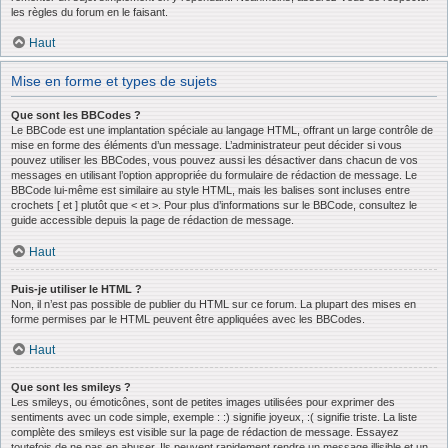
les règles du forum en le faisant.
Haut
Mise en forme et types de sujets
Que sont les BBCodes ?
Le BBCode est une implantation spéciale au langage HTML, offrant un large contrôle de
mise en forme des éléments d’un message. L’administrateur peut décider si vous
pouvez utiliser les BBCodes, vous pouvez aussi les désactiver dans chacun de vos
messages en utilisant l’option appropriée du formulaire de rédaction de message. Le
BBCode lui-même est similaire au style HTML, mais les balises sont incluses entre
crochets [ et ] plutôt que < et >. Pour plus d’informations sur le BBCode, consultez le
guide accessible depuis la page de rédaction de message.
Haut
Puis-je utiliser le HTML ?
Non, il n’est pas possible de publier du HTML sur ce forum. La plupart des mises en
forme permises par le HTML peuvent être appliquées avec les BBCodes.
Haut
Que sont les smileys ?
Les smileys, ou émoticônes, sont de petites images utilisées pour exprimer des
sentiments avec un code simple, exemple : :) signifie joyeux, :( signifie triste. La liste
complète des smileys est visible sur la page de rédaction de message. Essayez
toutefois de ne pas en abuser. Ils peuvent rapidement rendre un message illisible et un