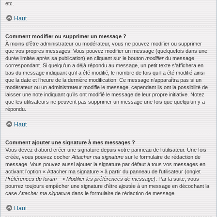
etc.
Haut
Comment modifier ou supprimer un message ?
À moins d’être administrateur ou modérateur, vous ne pouvez modifier ou supprimer
que vos propres messages. Vous pouvez modifier un message (quelquefois dans une
durée limitée après sa publication) en cliquant sur le bouton
modifier
du message
correspondant. Si quelqu’un a déjà répondu au message, un petit texte s’affichera en
bas du message indiquant qu’il a été modifié, le nombre de fois qu’il a été modifié ainsi
que la date et l’heure de la dernière modification. Ce message n’apparaîtra pas si un
modérateur ou un administrateur modifie le message, cependant ils ont la possibilité de
laisser une note indiquant qu’ils ont modifié le message de leur propre initiative. Notez
que les utilisateurs ne peuvent pas supprimer un message une fois que quelqu’un y a
répondu.
Haut
Comment ajouter une signature à mes messages ?
Vous devez d’abord créer une signature depuis votre panneau de l’utilisateur. Une fois
créée, vous pouvez cocher
Attacher ma signature
sur le formulaire de rédaction de
message. Vous pouvez aussi ajouter la signature par défaut à tous vos messages en
activant l’option « Attacher ma signature » à partir du panneau de l’utilisateur (onglet
Préférences du forum --> Modifier les préférences de message
). Par la suite, vous
pourrez toujours empêcher une signature d’être ajoutée à un message en décochant la
case
Attacher ma signature
dans le formulaire de rédaction de message.
Haut