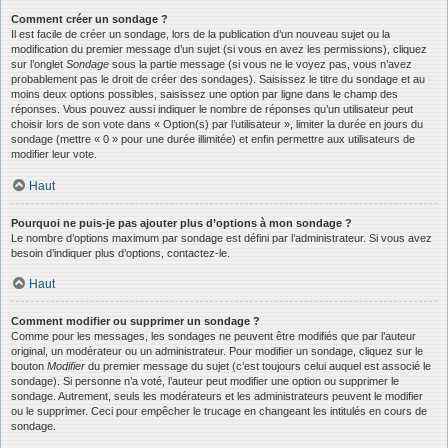
Comment créer un sondage ?
Il est facile de créer un sondage, lors de la publication d’un nouveau sujet ou la
modification du premier message d’un sujet (si vous en avez les permissions), cliquez
sur l’onglet
Sondage
sous la partie message (si vous ne le voyez pas, vous n’avez
probablement pas le droit de créer des sondages). Saisissez le titre du sondage et au
moins deux options possibles, saisissez une option par ligne dans le champ des
réponses. Vous pouvez aussi indiquer le nombre de réponses qu’un utilisateur peut
choisir lors de son vote dans « Option(s) par l’utilisateur », limiter la durée en jours du
sondage (mettre « 0 » pour une durée illimitée) et enfin permettre aux utilisateurs de
modifier leur vote.
Haut
Pourquoi ne puis-je pas ajouter plus d’options à mon sondage ?
Le nombre d’options maximum par sondage est défini par l’administrateur. Si vous avez
besoin d’indiquer plus d’options, contactez-le.
Haut
Comment modifier ou supprimer un sondage ?
Comme pour les messages, les sondages ne peuvent être modifiés que par l’auteur
original, un modérateur ou un administrateur. Pour modifier un sondage, cliquez sur le
bouton
Modifier
du premier message du sujet (c’est toujours celui auquel est associé le
sondage). Si personne n’a voté, l’auteur peut modifier une option ou supprimer le
sondage. Autrement, seuls les modérateurs et les administrateurs peuvent le modifier
ou le supprimer. Ceci pour empêcher le trucage en changeant les intitulés en cours de
sondage.