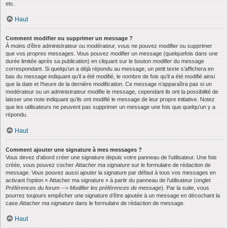
etc.
Haut
Comment modifier ou supprimer un message ?
À moins d’être administrateur ou modérateur, vous ne pouvez modifier ou supprimer
que vos propres messages. Vous pouvez modifier un message (quelquefois dans une
durée limitée après sa publication) en cliquant sur le bouton
modifier
du message
correspondant. Si quelqu’un a déjà répondu au message, un petit texte s’affichera en
bas du message indiquant qu’il a été modifié, le nombre de fois qu’il a été modifié ainsi
que la date et l’heure de la dernière modification. Ce message n’apparaîtra pas si un
modérateur ou un administrateur modifie le message, cependant ils ont la possibilité de
laisser une note indiquant qu’ils ont modifié le message de leur propre initiative. Notez
que les utilisateurs ne peuvent pas supprimer un message une fois que quelqu’un y a
répondu.
Haut
Comment ajouter une signature à mes messages ?
Vous devez d’abord créer une signature depuis votre panneau de l’utilisateur. Une fois
créée, vous pouvez cocher
Attacher ma signature
sur le formulaire de rédaction de
message. Vous pouvez aussi ajouter la signature par défaut à tous vos messages en
activant l’option « Attacher ma signature » à partir du panneau de l’utilisateur (onglet
Préférences du forum --> Modifier les préférences de message
). Par la suite, vous
pourrez toujours empêcher une signature d’être ajoutée à un message en décochant la
case
Attacher ma signature
dans le formulaire de rédaction de message.
Haut