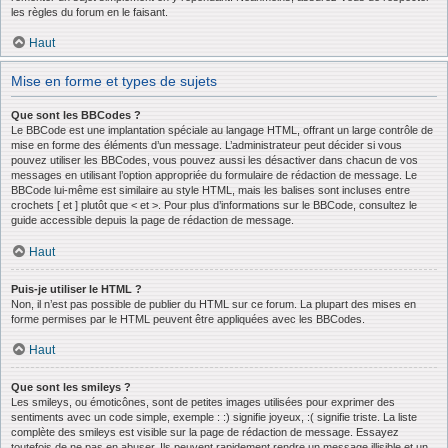
les règles du forum en le faisant.
Haut
Mise en forme et types de sujets
Que sont les BBCodes ?
Le BBCode est une implantation spéciale au langage HTML, offrant un large contrôle de
mise en forme des éléments d’un message. L’administrateur peut décider si vous
pouvez utiliser les BBCodes, vous pouvez aussi les désactiver dans chacun de vos
messages en utilisant l’option appropriée du formulaire de rédaction de message. Le
BBCode lui-même est similaire au style HTML, mais les balises sont incluses entre
crochets [ et ] plutôt que < et >. Pour plus d’informations sur le BBCode, consultez le
guide accessible depuis la page de rédaction de message.
Haut
Puis-je utiliser le HTML ?
Non, il n’est pas possible de publier du HTML sur ce forum. La plupart des mises en
forme permises par le HTML peuvent être appliquées avec les BBCodes.
Haut
Que sont les smileys ?
Les smileys, ou émoticônes, sont de petites images utilisées pour exprimer des
sentiments avec un code simple, exemple : :) signifie joyeux, :( signifie triste. La liste
complète des smileys est visible sur la page de rédaction de message. Essayez
toutefois de ne pas en abuser. Ils peuvent rapidement rendre un message illisible et un