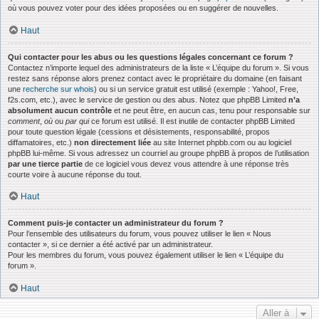
où vous pouvez voter pour des idées proposées ou en suggérer de nouvelles.
Haut
Qui contacter pour les abus ou les questions légales concernant ce forum ?
Contactez n’importe lequel des administrateurs de la liste « L’équipe du forum ». Si vous
restez sans réponse alors prenez contact avec le propriétaire du domaine (en faisant
une
recherche sur whois
) ou si un service gratuit est utilisé (exemple : Yahoo!, Free,
f2s.com, etc.), avec le service de gestion ou des abus. Notez que phpBB Limited
n’a
absolument aucun contrôle
et ne peut être, en aucun cas, tenu pour responsable sur
comment
,
où
ou
par qui
ce forum est utilisé. Il est inutile de contacter phpBB Limited
pour toute question légale (cessions et désistements, responsabilité, propos
diffamatoires, etc.)
non directement liée
au site Internet phpbb.com ou au logiciel
phpBB lui-même. Si vous adressez un courriel au groupe phpBB à propos de l’utilisation
par une tierce partie
de ce logiciel vous devez vous attendre à une réponse très
courte voire à aucune réponse du tout.
Haut
Comment puis-je contacter un administrateur du forum ?
Pour l’ensemble des utilisateurs du forum, vous pouvez utiliser le lien « Nous
contacter », si ce dernier a été activé par un administrateur.
Pour les membres du forum, vous pouvez également utiliser le lien « L’équipe du
forum ».
Haut
Aller à