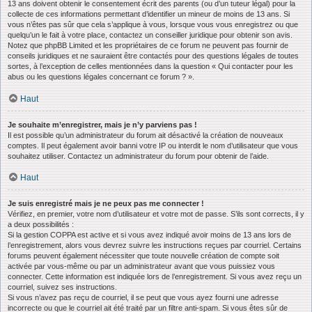
13 ans doivent obtenir le consentement écrit des parents (ou d’un tuteur légal) pour la
collecte de ces informations permettant d’identifier un mineur de moins de 13 ans. Si
vous n’êtes pas sûr que cela s’applique à vous, lorsque vous vous enregistrez ou que
quelqu’un le fait à votre place, contactez un conseiller juridique pour obtenir son avis.
Notez que phpBB Limited et les propriétaires de ce forum ne peuvent pas fournir de
conseils juridiques et ne sauraient être contactés pour des questions légales de toutes
sortes, à l’exception de celles mentionnées dans la question « Qui contacter pour les
abus ou les questions légales concernant ce forum ? ».
Haut
Je souhaite m’enregistrer, mais je n’y parviens pas !
Il est possible qu’un administrateur du forum ait désactivé la création de nouveaux
comptes. Il peut également avoir banni votre IP ou interdit le nom d’utilisateur que vous
souhaitez utiliser. Contactez un administrateur du forum pour obtenir de l’aide.
Haut
Je suis enregistré mais je ne peux pas me connecter !
Vérifiez, en premier, votre nom d’utilisateur et votre mot de passe. S’ils sont corrects, il y
a deux possibilités :
Si la gestion COPPA est active et si vous avez indiqué avoir moins de 13 ans lors de
l’enregistrement, alors vous devrez suivre les instructions reçues par courriel. Certains
forums peuvent également nécessiter que toute nouvelle création de compte soit
activée par vous-même ou par un administrateur avant que vous puissiez vous
connecter. Cette information est indiquée lors de l’enregistrement. Si vous avez reçu un
courriel, suivez ses instructions.
Si vous n’avez pas reçu de courriel, il se peut que vous ayez fourni une adresse
incorrecte ou que le courriel ait été traité par un filtre anti-spam. Si vous êtes sûr de