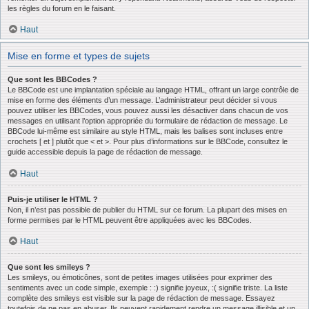
les règles du forum en le faisant.
Haut
Mise en forme et types de sujets
Que sont les BBCodes ?
Le BBCode est une implantation spéciale au langage HTML, offrant un large contrôle de
mise en forme des éléments d’un message. L’administrateur peut décider si vous
pouvez utiliser les BBCodes, vous pouvez aussi les désactiver dans chacun de vos
messages en utilisant l’option appropriée du formulaire de rédaction de message. Le
BBCode lui-même est similaire au style HTML, mais les balises sont incluses entre
crochets [ et ] plutôt que < et >. Pour plus d’informations sur le BBCode, consultez le
guide accessible depuis la page de rédaction de message.
Haut
Puis-je utiliser le HTML ?
Non, il n’est pas possible de publier du HTML sur ce forum. La plupart des mises en
forme permises par le HTML peuvent être appliquées avec les BBCodes.
Haut
Que sont les smileys ?
Les smileys, ou émoticônes, sont de petites images utilisées pour exprimer des
sentiments avec un code simple, exemple : :) signifie joyeux, :( signifie triste. La liste
complète des smileys est visible sur la page de rédaction de message. Essayez
toutefois de ne pas en abuser. Ils peuvent rapidement rendre un message illisible et un