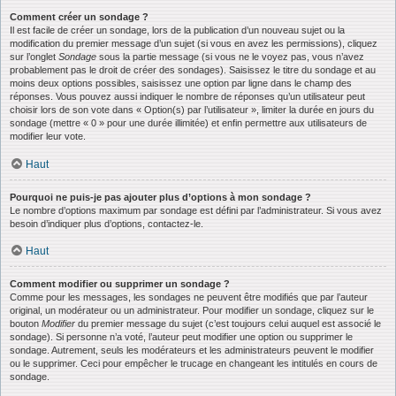
Comment créer un sondage ?
Il est facile de créer un sondage, lors de la publication d’un nouveau sujet ou la
modification du premier message d’un sujet (si vous en avez les permissions), cliquez
sur l’onglet
Sondage
sous la partie message (si vous ne le voyez pas, vous n’avez
probablement pas le droit de créer des sondages). Saisissez le titre du sondage et au
moins deux options possibles, saisissez une option par ligne dans le champ des
réponses. Vous pouvez aussi indiquer le nombre de réponses qu’un utilisateur peut
choisir lors de son vote dans « Option(s) par l’utilisateur », limiter la durée en jours du
sondage (mettre « 0 » pour une durée illimitée) et enfin permettre aux utilisateurs de
modifier leur vote.
Haut
Pourquoi ne puis-je pas ajouter plus d’options à mon sondage ?
Le nombre d’options maximum par sondage est défini par l’administrateur. Si vous avez
besoin d’indiquer plus d’options, contactez-le.
Haut
Comment modifier ou supprimer un sondage ?
Comme pour les messages, les sondages ne peuvent être modifiés que par l’auteur
original, un modérateur ou un administrateur. Pour modifier un sondage, cliquez sur le
bouton
Modifier
du premier message du sujet (c’est toujours celui auquel est associé le
sondage). Si personne n’a voté, l’auteur peut modifier une option ou supprimer le
sondage. Autrement, seuls les modérateurs et les administrateurs peuvent le modifier
ou le supprimer. Ceci pour empêcher le trucage en changeant les intitulés en cours de
sondage.