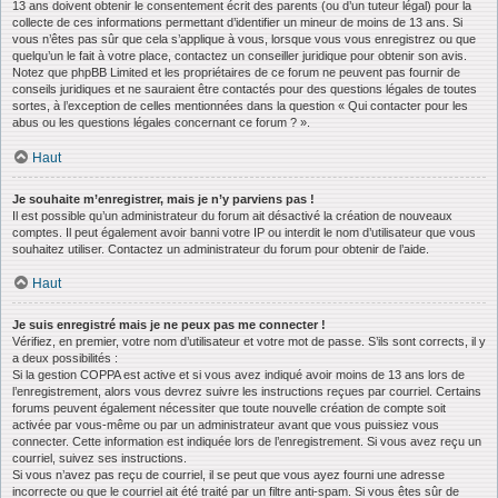
13 ans doivent obtenir le consentement écrit des parents (ou d’un tuteur légal) pour la
collecte de ces informations permettant d’identifier un mineur de moins de 13 ans. Si
vous n’êtes pas sûr que cela s’applique à vous, lorsque vous vous enregistrez ou que
quelqu’un le fait à votre place, contactez un conseiller juridique pour obtenir son avis.
Notez que phpBB Limited et les propriétaires de ce forum ne peuvent pas fournir de
conseils juridiques et ne sauraient être contactés pour des questions légales de toutes
sortes, à l’exception de celles mentionnées dans la question « Qui contacter pour les
abus ou les questions légales concernant ce forum ? ».
Haut
Je souhaite m’enregistrer, mais je n’y parviens pas !
Il est possible qu’un administrateur du forum ait désactivé la création de nouveaux
comptes. Il peut également avoir banni votre IP ou interdit le nom d’utilisateur que vous
souhaitez utiliser. Contactez un administrateur du forum pour obtenir de l’aide.
Haut
Je suis enregistré mais je ne peux pas me connecter !
Vérifiez, en premier, votre nom d’utilisateur et votre mot de passe. S’ils sont corrects, il y
a deux possibilités :
Si la gestion COPPA est active et si vous avez indiqué avoir moins de 13 ans lors de
l’enregistrement, alors vous devrez suivre les instructions reçues par courriel. Certains
forums peuvent également nécessiter que toute nouvelle création de compte soit
activée par vous-même ou par un administrateur avant que vous puissiez vous
connecter. Cette information est indiquée lors de l’enregistrement. Si vous avez reçu un
courriel, suivez ses instructions.
Si vous n’avez pas reçu de courriel, il se peut que vous ayez fourni une adresse
incorrecte ou que le courriel ait été traité par un filtre anti-spam. Si vous êtes sûr de