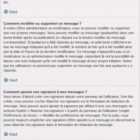
etc.
Haut
Comment modifier ou supprimer un message ?
À moins d’être administrateur ou modérateur, vous ne pouvez modifier ou supprimer
que vos propres messages. Vous pouvez modifier un message (quelquefois dans une
durée limitée après sa publication) en cliquant sur le bouton
modifier
du message
correspondant. Si quelqu’un a déjà répondu au message, un petit texte s’affichera en
bas du message indiquant qu’il a été modifié, le nombre de fois qu’il a été modifié ainsi
que la date et l’heure de la dernière modification. Ce message n’apparaîtra pas si un
modérateur ou un administrateur modifie le message, cependant ils ont la possibilité de
laisser une note indiquant qu’ils ont modifié le message de leur propre initiative. Notez
que les utilisateurs ne peuvent pas supprimer un message une fois que quelqu’un y a
répondu.
Haut
Comment ajouter une signature à mes messages ?
Vous devez d’abord créer une signature depuis votre panneau de l’utilisateur. Une fois
créée, vous pouvez cocher
Attacher ma signature
sur le formulaire de rédaction de
message. Vous pouvez aussi ajouter la signature par défaut à tous vos messages en
activant l’option « Attacher ma signature » à partir du panneau de l’utilisateur (onglet
Préférences du forum --> Modifier les préférences de message
). Par la suite, vous
pourrez toujours empêcher une signature d’être ajoutée à un message en décochant la
case
Attacher ma signature
dans le formulaire de rédaction de message.
Haut