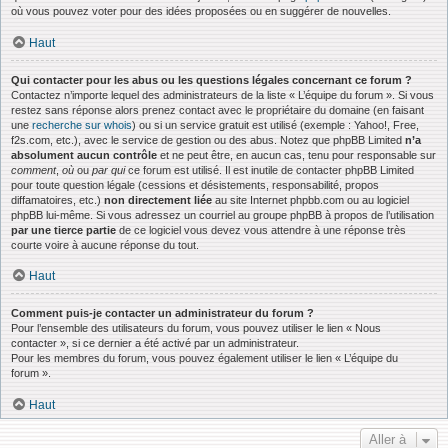
où vous pouvez voter pour des idées proposées ou en suggérer de nouvelles.
Haut
Qui contacter pour les abus ou les questions légales concernant ce forum ?
Contactez n’importe lequel des administrateurs de la liste « L’équipe du forum ». Si vous
restez sans réponse alors prenez contact avec le propriétaire du domaine (en faisant
une
recherche sur whois
) ou si un service gratuit est utilisé (exemple : Yahoo!, Free,
f2s.com, etc.), avec le service de gestion ou des abus. Notez que phpBB Limited
n’a
absolument aucun contrôle
et ne peut être, en aucun cas, tenu pour responsable sur
comment
,
où
ou
par qui
ce forum est utilisé. Il est inutile de contacter phpBB Limited
pour toute question légale (cessions et désistements, responsabilité, propos
diffamatoires, etc.)
non directement liée
au site Internet phpbb.com ou au logiciel
phpBB lui-même. Si vous adressez un courriel au groupe phpBB à propos de l’utilisation
par une tierce partie
de ce logiciel vous devez vous attendre à une réponse très
courte voire à aucune réponse du tout.
Haut
Comment puis-je contacter un administrateur du forum ?
Pour l’ensemble des utilisateurs du forum, vous pouvez utiliser le lien « Nous
contacter », si ce dernier a été activé par un administrateur.
Pour les membres du forum, vous pouvez également utiliser le lien « L’équipe du
forum ».
Haut
Aller à