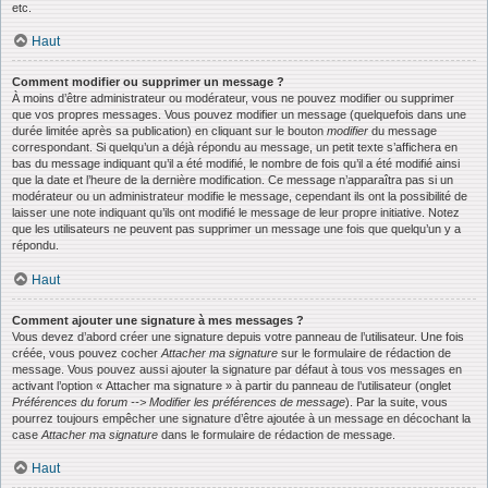
etc.
Haut
Comment modifier ou supprimer un message ?
À moins d’être administrateur ou modérateur, vous ne pouvez modifier ou supprimer
que vos propres messages. Vous pouvez modifier un message (quelquefois dans une
durée limitée après sa publication) en cliquant sur le bouton
modifier
du message
correspondant. Si quelqu’un a déjà répondu au message, un petit texte s’affichera en
bas du message indiquant qu’il a été modifié, le nombre de fois qu’il a été modifié ainsi
que la date et l’heure de la dernière modification. Ce message n’apparaîtra pas si un
modérateur ou un administrateur modifie le message, cependant ils ont la possibilité de
laisser une note indiquant qu’ils ont modifié le message de leur propre initiative. Notez
que les utilisateurs ne peuvent pas supprimer un message une fois que quelqu’un y a
répondu.
Haut
Comment ajouter une signature à mes messages ?
Vous devez d’abord créer une signature depuis votre panneau de l’utilisateur. Une fois
créée, vous pouvez cocher
Attacher ma signature
sur le formulaire de rédaction de
message. Vous pouvez aussi ajouter la signature par défaut à tous vos messages en
activant l’option « Attacher ma signature » à partir du panneau de l’utilisateur (onglet
Préférences du forum --> Modifier les préférences de message
). Par la suite, vous
pourrez toujours empêcher une signature d’être ajoutée à un message en décochant la
case
Attacher ma signature
dans le formulaire de rédaction de message.
Haut