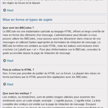
les règles du forum en le faisant.
Haut
Mise en forme et types de sujets
Que sont les BBCodes ?
Le BBCode est une implantation spéciale au langage HTML, offrant un large contrôle de
mise en forme des éléments d’un message. L’administrateur peut décider si vous
pouvez utiliser les BBCodes, vous pouvez aussi les désactiver dans chacun de vos
messages en utilisant l’option appropriée du formulaire de rédaction de message. Le
BBCode lui-même est similaire au style HTML, mais les balises sont incluses entre
crochets [ et ] plutôt que < et >. Pour plus d’informations sur le BBCode, consultez le
guide accessible depuis la page de rédaction de message.
Haut
Puis-je utiliser le HTML ?
Non, il n’est pas possible de publier du HTML sur ce forum. La plupart des mises en
forme permises par le HTML peuvent être appliquées avec les BBCodes.
Haut
Que sont les smileys ?
Les smileys, ou émoticônes, sont de petites images utilisées pour exprimer des
sentiments avec un code simple, exemple : :) signifie joyeux, :( signifie triste. La liste
complète des smileys est visible sur la page de rédaction de message. Essayez
toutefois de ne pas en abuser. Ils peuvent rapidement rendre un message illisible et un