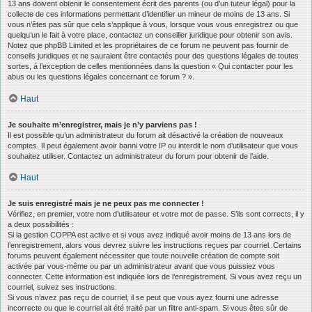
13 ans doivent obtenir le consentement écrit des parents (ou d’un tuteur légal) pour la
collecte de ces informations permettant d’identifier un mineur de moins de 13 ans. Si
vous n’êtes pas sûr que cela s’applique à vous, lorsque vous vous enregistrez ou que
quelqu’un le fait à votre place, contactez un conseiller juridique pour obtenir son avis.
Notez que phpBB Limited et les propriétaires de ce forum ne peuvent pas fournir de
conseils juridiques et ne sauraient être contactés pour des questions légales de toutes
sortes, à l’exception de celles mentionnées dans la question « Qui contacter pour les
abus ou les questions légales concernant ce forum ? ».
Haut
Je souhaite m’enregistrer, mais je n’y parviens pas !
Il est possible qu’un administrateur du forum ait désactivé la création de nouveaux
comptes. Il peut également avoir banni votre IP ou interdit le nom d’utilisateur que vous
souhaitez utiliser. Contactez un administrateur du forum pour obtenir de l’aide.
Haut
Je suis enregistré mais je ne peux pas me connecter !
Vérifiez, en premier, votre nom d’utilisateur et votre mot de passe. S’ils sont corrects, il y
a deux possibilités :
Si la gestion COPPA est active et si vous avez indiqué avoir moins de 13 ans lors de
l’enregistrement, alors vous devrez suivre les instructions reçues par courriel. Certains
forums peuvent également nécessiter que toute nouvelle création de compte soit
activée par vous-même ou par un administrateur avant que vous puissiez vous
connecter. Cette information est indiquée lors de l’enregistrement. Si vous avez reçu un
courriel, suivez ses instructions.
Si vous n’avez pas reçu de courriel, il se peut que vous ayez fourni une adresse
incorrecte ou que le courriel ait été traité par un filtre anti-spam. Si vous êtes sûr de