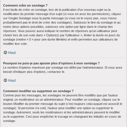
Comment créer un sondage ?
Il est facile de créer un sondage, lors de la publication d’un nouveau sujet ou la
modification du premier message d’un sujet (si vous en avez les permissions), cliquez
sur l’onglet
Sondage
sous la partie message (si vous ne le voyez pas, vous n’avez
probablement pas le droit de créer des sondages). Saisissez le titre du sondage et au
moins deux options possibles, saisissez une option par ligne dans le champ des
réponses. Vous pouvez aussi indiquer le nombre de réponses qu’un utilisateur peut
choisir lors de son vote dans « Option(s) par l’utilisateur », limiter la durée en jours du
sondage (mettre « 0 » pour une durée illimitée) et enfin permettre aux utilisateurs de
modifier leur vote.
Haut
Pourquoi ne puis-je pas ajouter plus d’options à mon sondage ?
Le nombre d’options maximum par sondage est défini par l’administrateur. Si vous avez
besoin d’indiquer plus d’options, contactez-le.
Haut
Comment modifier ou supprimer un sondage ?
Comme pour les messages, les sondages ne peuvent être modifiés que par l’auteur
original, un modérateur ou un administrateur. Pour modifier un sondage, cliquez sur le
bouton
Modifier
du premier message du sujet (c’est toujours celui auquel est associé le
sondage). Si personne n’a voté, l’auteur peut modifier une option ou supprimer le
sondage. Autrement, seuls les modérateurs et les administrateurs peuvent le modifier
ou le supprimer. Ceci pour empêcher le trucage en changeant les intitulés en cours de
sondage.