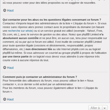
où vous pouvez voter pour des idées proposées ou en suggérer de nouvelles.
Haut
Qui contacter pour les abus ou les questions légales concernant ce forum ?
Contactez n’importe lequel des administrateurs de la liste « L’équipe du forum ». Si vous
restez sans réponse alors prenez contact avec le propriétaire du domaine (en faisant
une
recherche sur whois
) ou si un service gratuit est utilisé (exemple : Yahoo!, Free,
f2s.com, etc.), avec le service de gestion ou des abus. Notez que phpBB Limited
n’a
absolument aucun contrôle
et ne peut être, en aucun cas, tenu pour responsable sur
comment
,
où
ou
par qui
ce forum est utilisé. Il est inutile de contacter phpBB Limited
pour toute question légale (cessions et désistements, responsabilité, propos
diffamatoires, etc.)
non directement liée
au site Internet phpbb.com ou au logiciel
phpBB lui-même. Si vous adressez un courriel au groupe phpBB à propos de l’utilisation
par une tierce partie
de ce logiciel vous devez vous attendre à une réponse très
courte voire à aucune réponse du tout.
Haut
Comment puis-je contacter un administrateur du forum ?
Pour l’ensemble des utilisateurs du forum, vous pouvez utiliser le lien « Nous
contacter », si ce dernier a été activé par un administrateur.
Pour les membres du forum, vous pouvez également utiliser le lien « L’équipe du
forum ».
Haut
Aller à