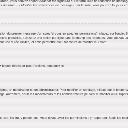
is créée, vous pouvez cocher
Attacher ma signature
sur le formulaire de rédaction de messag
s du forum --> Modifier les préférences de message
). Par la suite, vous pourrez toujours
ication du premier message d’un sujet (si vous en avez les permissions), cliquez sur l’onglet
S
ptions possibles, saisissez une option par ligne dans le champ des réponses. Vous pouvez aus
ur une durée illimitée) et enfin permettre aux utilisateurs de modifier leur vote.
besoin d’indiquer plus d’options, contactez-le.
ginal, un modérateur ou un administrateur. Pour modifier un sondage, cliquez sur le bouton
M
dage. Autrement, seuls les modérateurs et les administrateurs peuvent le modifier ou le supp
nsulter, les lire, y poster, etc., vous devez avoir les permissions s’y rapportant. Seuls les