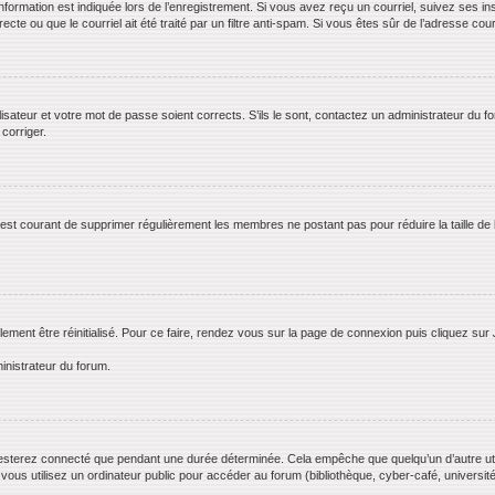
rmation est indiquée lors de l’enregistrement. Si vous avez reçu un courriel, suivez ses ins
te ou que le courriel ait été traité par un filtre anti-spam. Si vous êtes sûr de l’adresse cour
lisateur et votre mot de passe soient corrects. S’ils le sont, contactez un administrateur du f
 corriger.
il est courant de supprimer régulièrement les membres ne postant pas pour réduire la taille de
lement être réinitialisé. Pour ce faire, rendez vous sur la page de connexion puis cliquez sur
inistrateur du forum.
esterez connecté que pendant une durée déterminée. Cela empêche que quelqu’un d’autre utili
us utilisez un ordinateur public pour accéder au forum (bibliothèque, cyber-café, université,