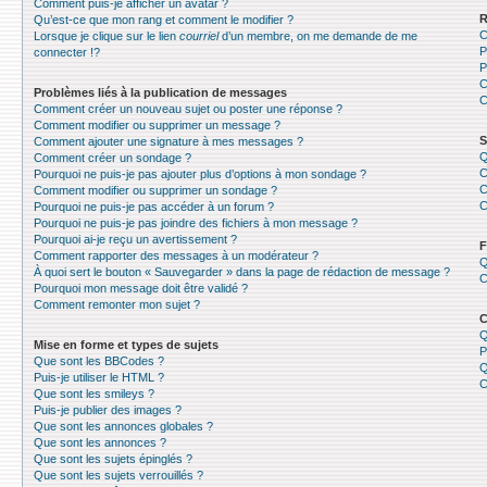
Comment puis-je afficher un avatar ?
R
Qu’est-ce que mon rang et comment le modifier ?
C
Lorsque je clique sur le lien
courriel
d’un membre, on me demande de me
P
connecter !?
P
C
Problèmes liés à la publication de messages
C
Comment créer un nouveau sujet ou poster une réponse ?
Comment modifier ou supprimer un message ?
S
Comment ajouter une signature à mes messages ?
Q
Comment créer un sondage ?
C
Pourquoi ne puis-je pas ajouter plus d’options à mon sondage ?
C
Comment modifier ou supprimer un sondage ?
C
Pourquoi ne puis-je pas accéder à un forum ?
Pourquoi ne puis-je pas joindre des fichiers à mon message ?
Pourquoi ai-je reçu un avertissement ?
F
Comment rapporter des messages à un modérateur ?
Q
À quoi sert le bouton « Sauvegarder » dans la page de rédaction de message ?
C
Pourquoi mon message doit être validé ?
Comment remonter mon sujet ?
C
Q
Mise en forme et types de sujets
P
Que sont les BBCodes ?
Q
Puis-je utiliser le HTML ?
C
Que sont les smileys ?
Puis-je publier des images ?
Que sont les annonces globales ?
Que sont les annonces ?
Que sont les sujets épinglés ?
Que sont les sujets verrouillés ?