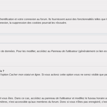
ification et votre connexion au forum. Ils fournissent aussi des fonctionnalités telles que l
exion, la suppression des cookies pourrait les résoudre.
 de données. Pour les modifier, accédez au
Panneau de l’utilisateur
(généralement ce lien est
és ?
l’option
Cacher mon statut en ligne
. Si vous activez cette option vous ne serez visible que
equel vous êtes. Dans ce cas, accédez au
panneau de l’utilisateur
et modifiez le fuseau horaire 
mètres, n’est accessible qu’aux membres du forum. Donc si vous n’êtes pas enregistré, c’est