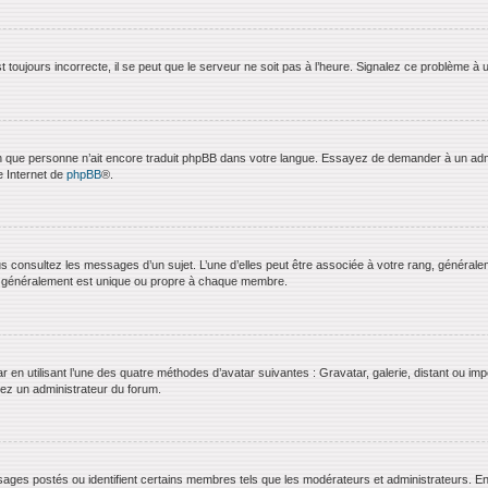
 toujours incorrecte, il se peut que le serveur ne soit pas à l’heure. Signalez ce problème à 
bien que personne n’ait encore traduit phpBB dans votre langue. Essayez de demander à un admini
e Internet de
phpBB
®.
us consultez les messages d’un sujet. L’une d’elles peut être associée à votre rang, général
t généralement est unique ou propre à chaque membre.
ar en utilisant l’une des quatre méthodes d’avatar suivantes : Gravatar, galerie, distant ou imp
ctez un administrateur du forum.
ages postés ou identifient certains membres tels que les modérateurs et administrateurs. En g