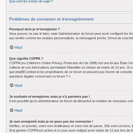
Que sont les icônes de sujet ?
Problèmes de connexion et d’enregistrement
Pourquoi dois-je m’enregistrer ?
Vous pouvez ne pas le faire, mais l’administrateur du forum peut avoir configuré les f
aux invités comme les avatars personnalisés, la messagerie privée, l’envoi de courrie
Haut
Que signifie COPPA ?
COPPA (ou
Children’s Online Privacy Protection Act
de 1998) est une loi aux États-Uni
collecte de ces informations permettant d’identifier un mineur de moins de 13 ans. Si v
que phpBB Limited et les propriétaires de ce forum ne peuvent pas fournir de conseils 
questions légales concernant ce forum ? ».
Haut
Je souhaite m’enregistrer, mais je n’y parviens pas !
Il est possible qu’un administrateur du forum ait désactivé la création de nouveaux comp
Haut
Je suis enregistré mais je ne peux pas me connecter !
Vérifiez, en premier, votre nom d’utilisateur et votre mot de passe. S’ils sont corrects, il
Si la gestion COPPA est active et si vous avez indiqué avoir moins de 13 ans lors de l