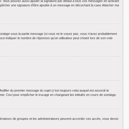
e. Vous pouvez aussi ajouter la signature par défaut à tous vos messages en activant
 empêcher une signature d’être ajoutée à un message en décochant la case
Attacher ma
ondage
sous la partie message (si vous ne le voyez pas, vous n’avez probablement
si indiquer le nombre de réponses qu’un utilisateur peut choisir lors de son vote
odifier
du premier message du sujet (c’est toujours celui auquel est associé le
rimer. Ceci pour empêcher le trucage en changeant les intitulés en cours de sondage.
 modérateurs de groupes et les administrateurs peuvent accorder ces accès, vous devez