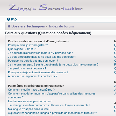
FAQ
Dossiers Techniques
Index du forum
Foire aux questions (Questions posées fréquemment)
Problèmes de connexion et d’enregistrement
N
Pourquoi dois-je m’enregistrer ?
Q
Que signifie COPPA ?
Q
Je souhaite m’enregistrer, mais je n’y parviens pas !
Q
Je suis enregistré mais je ne peux pas me connecter !
O
Pourquoi ne puis-je pas me connecter ?
C
Je me suis enregistré par le passé mais je ne peux plus me connecter ?!
P
J’ai perdu mon mot de passe !
Q
Pourquoi suis-je automatiquement déconnecté ?
Q
À quoi sert « Supprimer les cookies » ?
M
Paramètres et préférences de l’utilisateur
J
Comment modifier mes paramètres ?
J
Comment empêcher mon nom d’apparaître dans la liste des membres
J
connectés ?
Les heures ne sont pas correctes !
A
J’ai changé mon fuseau horaire et l’heure est toujours incorrecte !
Q
Ma langue n’est pas dans la liste !
C
A quoi correspondent les images à proximité de mon nom d’utilisateur ?