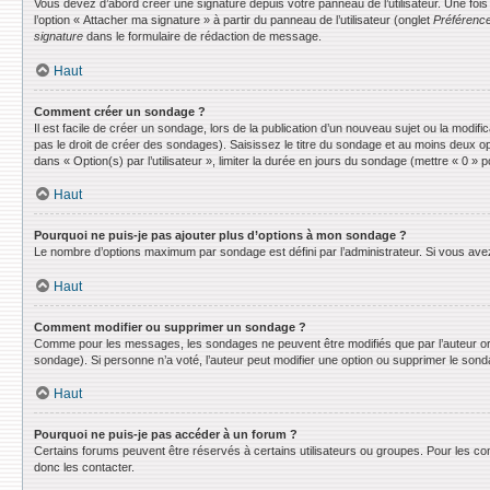
Vous devez d’abord créer une signature depuis votre panneau de l’utilisateur. Une fo
l’option « Attacher ma signature » à partir du panneau de l’utilisateur (onglet
Préférence
signature
dans le formulaire de rédaction de message.
Haut
Comment créer un sondage ?
Il est facile de créer un sondage, lors de la publication d’un nouveau sujet ou la modif
pas le droit de créer des sondages). Saisissez le titre du sondage et au moins deux o
dans « Option(s) par l’utilisateur », limiter la durée en jours du sondage (mettre « 0 » po
Haut
Pourquoi ne puis-je pas ajouter plus d’options à mon sondage ?
Le nombre d’options maximum par sondage est défini par l’administrateur. Si vous avez 
Haut
Comment modifier ou supprimer un sondage ?
Comme pour les messages, les sondages ne peuvent être modifiés que par l’auteur ori
sondage). Si personne n’a voté, l’auteur peut modifier une option ou supprimer le son
Haut
Pourquoi ne puis-je pas accéder à un forum ?
Certains forums peuvent être réservés à certains utilisateurs ou groupes. Pour les co
donc les contacter.