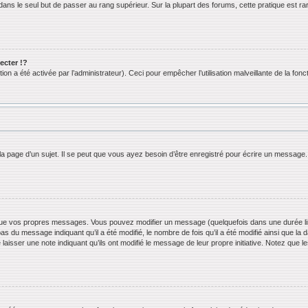
ans le seul but de passer au rang supérieur. Sur la plupart des forums, cette pratique est ra
cter !?
n a été activée par l’administrateur). Ceci pour empêcher l’utilisation malveillante de la foncti
 page d’un sujet. Il se peut que vous ayez besoin d’être enregistré pour écrire un message.
ue vos propres messages. Vous pouvez modifier un message (quelquefois dans une durée limi
 du message indiquant qu’il a été modifié, le nombre de fois qu’il a été modifié ainsi que la 
 laisser une note indiquant qu’ils ont modifié le message de leur propre initiative. Notez que