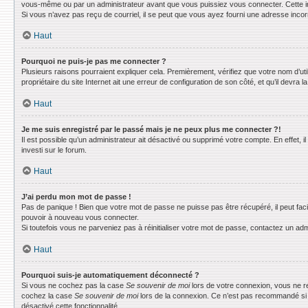
vous-même ou par un administrateur avant que vous puissiez vous connecter. Cette info
Si vous n’avez pas reçu de courriel, il se peut que vous ayez fourni une adresse incorrec
Haut
Pourquoi ne puis-je pas me connecter ?
Plusieurs raisons pourraient expliquer cela. Premièrement, vérifiez que votre nom d’uti
propriétaire du site Internet ait une erreur de configuration de son côté, et qu’il devra la
Haut
Je me suis enregistré par le passé mais je ne peux plus me connecter ?!
Il est possible qu’un administrateur ait désactivé ou supprimé votre compte. En effet, 
investi sur le forum.
Haut
J’ai perdu mon mot de passe !
Pas de panique ! Bien que votre mot de passe ne puisse pas être récupéré, il peut faci
pouvoir à nouveau vous connecter.
Si toutefois vous ne parveniez pas à réinitialiser votre mot de passe, contactez un adm
Haut
Pourquoi suis-je automatiquement déconnecté ?
Si vous ne cochez pas la case
Se souvenir de moi
lors de votre connexion, vous ne r
cochez la case
Se souvenir de moi
lors de la connexion. Ce n’est pas recommandé si vo
désactivé cette fonctionnalité.