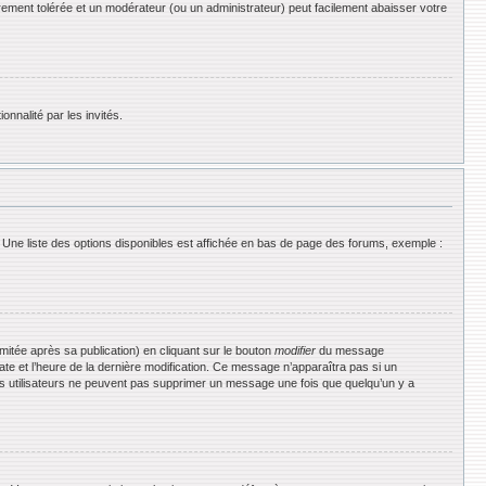
rement tolérée et un modérateur (ou un administrateur) peut facilement abaisser votre
onnalité par les invités.
 Une liste des options disponibles est affichée en bas de page des forums, exemple :
tée après sa publication) en cliquant sur le bouton
modifier
du message
date et l’heure de la dernière modification. Ce message n’apparaîtra pas si un
 les utilisateurs ne peuvent pas supprimer un message une fois que quelqu’un y a