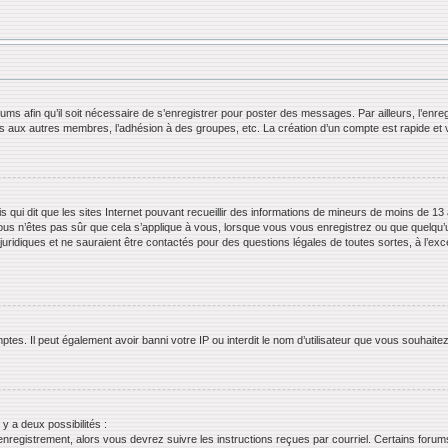
orums afin qu’il soit nécessaire de s’enregistrer pour poster des messages. Par ailleurs, l’en
ls aux autres membres, l’adhésion à des groupes, etc. La création d’un compte est rapide et 
s qui dit que les sites Internet pouvant recueillir des informations de mineurs de moins de 13 
ous n’êtes pas sûr que cela s’applique à vous, lorsque vous vous enregistrez ou que quelqu’un 
juridiques et ne sauraient être contactés pour des questions légales de toutes sortes, à l’ex
tes. Il peut également avoir banni votre IP ou interdit le nom d’utilisateur que vous souhaitez 
 y a deux possibilités :
’enregistrement, alors vous devrez suivre les instructions reçues par courriel. Certains for