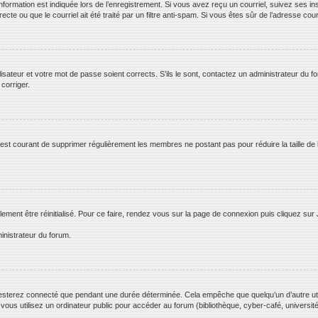
rmation est indiquée lors de l’enregistrement. Si vous avez reçu un courriel, suivez ses ins
te ou que le courriel ait été traité par un filtre anti-spam. Si vous êtes sûr de l’adresse cour
lisateur et votre mot de passe soient corrects. S’ils le sont, contactez un administrateur du f
 corriger.
il est courant de supprimer régulièrement les membres ne postant pas pour réduire la taille de
lement être réinitialisé. Pour ce faire, rendez vous sur la page de connexion puis cliquez sur
inistrateur du forum.
esterez connecté que pendant une durée déterminée. Cela empêche que quelqu’un d’autre utili
us utilisez un ordinateur public pour accéder au forum (bibliothèque, cyber-café, université,