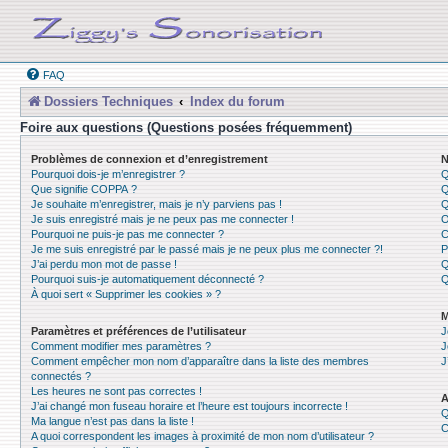
FAQ
Dossiers Techniques
Index du forum
Foire aux questions (Questions posées fréquemment)
Problèmes de connexion et d’enregistrement
N
Pourquoi dois-je m’enregistrer ?
Q
Que signifie COPPA ?
Q
Je souhaite m’enregistrer, mais je n’y parviens pas !
Q
Je suis enregistré mais je ne peux pas me connecter !
O
Pourquoi ne puis-je pas me connecter ?
C
Je me suis enregistré par le passé mais je ne peux plus me connecter ?!
P
J’ai perdu mon mot de passe !
Q
Pourquoi suis-je automatiquement déconnecté ?
Q
À quoi sert « Supprimer les cookies » ?
M
Paramètres et préférences de l’utilisateur
J
Comment modifier mes paramètres ?
J
Comment empêcher mon nom d’apparaître dans la liste des membres
J
connectés ?
Les heures ne sont pas correctes !
A
J’ai changé mon fuseau horaire et l’heure est toujours incorrecte !
Q
Ma langue n’est pas dans la liste !
C
A quoi correspondent les images à proximité de mon nom d’utilisateur ?