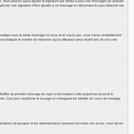
e. Vous pouvez aussi ajouter la signature par défaut à tous vos messages en activant
 empêcher une signature d’être ajoutée à un message en décochant la case
Attacher ma
ondage
sous la partie message (si vous ne le voyez pas, vous n’avez probablement
si indiquer le nombre de réponses qu’un utilisateur peut choisir lors de son vote
odifier
du premier message du sujet (c’est toujours celui auquel est associé le
rimer. Ceci pour empêcher le trucage en changeant les intitulés en cours de sondage.
 modérateurs de groupes et les administrateurs peuvent accorder ces accès, vous devez