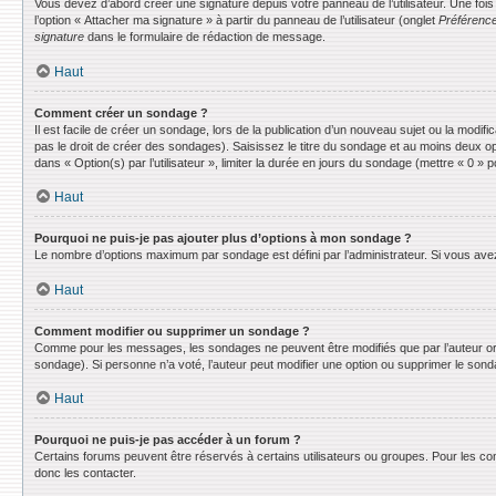
Vous devez d’abord créer une signature depuis votre panneau de l’utilisateur. Une fo
l’option « Attacher ma signature » à partir du panneau de l’utilisateur (onglet
Préférence
signature
dans le formulaire de rédaction de message.
Haut
Comment créer un sondage ?
Il est facile de créer un sondage, lors de la publication d’un nouveau sujet ou la modif
pas le droit de créer des sondages). Saisissez le titre du sondage et au moins deux o
dans « Option(s) par l’utilisateur », limiter la durée en jours du sondage (mettre « 0 » po
Haut
Pourquoi ne puis-je pas ajouter plus d’options à mon sondage ?
Le nombre d’options maximum par sondage est défini par l’administrateur. Si vous avez 
Haut
Comment modifier ou supprimer un sondage ?
Comme pour les messages, les sondages ne peuvent être modifiés que par l’auteur ori
sondage). Si personne n’a voté, l’auteur peut modifier une option ou supprimer le son
Haut
Pourquoi ne puis-je pas accéder à un forum ?
Certains forums peuvent être réservés à certains utilisateurs ou groupes. Pour les co
donc les contacter.