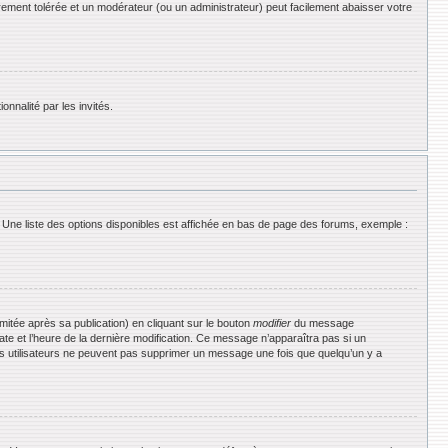
rement tolérée et un modérateur (ou un administrateur) peut facilement abaisser votre
onnalité par les invités.
 Une liste des options disponibles est affichée en bas de page des forums, exemple :
tée après sa publication) en cliquant sur le bouton
modifier
du message
date et l’heure de la dernière modification. Ce message n’apparaîtra pas si un
 les utilisateurs ne peuvent pas supprimer un message une fois que quelqu’un y a