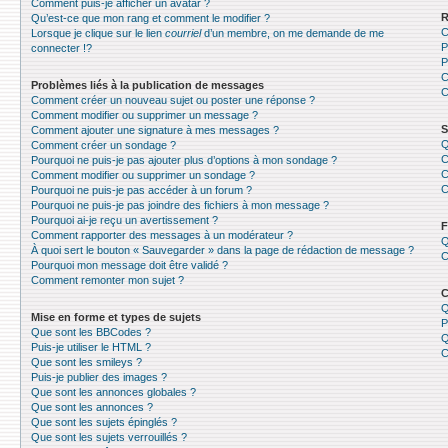
Comment puis-je afficher un avatar ?
R
Qu’est-ce que mon rang et comment le modifier ?
C
Lorsque je clique sur le lien
courriel
d’un membre, on me demande de me
P
connecter !?
P
C
Problèmes liés à la publication de messages
C
Comment créer un nouveau sujet ou poster une réponse ?
Comment modifier ou supprimer un message ?
S
Comment ajouter une signature à mes messages ?
Q
Comment créer un sondage ?
C
Pourquoi ne puis-je pas ajouter plus d’options à mon sondage ?
C
Comment modifier ou supprimer un sondage ?
C
Pourquoi ne puis-je pas accéder à un forum ?
Pourquoi ne puis-je pas joindre des fichiers à mon message ?
Pourquoi ai-je reçu un avertissement ?
F
Comment rapporter des messages à un modérateur ?
Q
À quoi sert le bouton « Sauvegarder » dans la page de rédaction de message ?
C
Pourquoi mon message doit être validé ?
Comment remonter mon sujet ?
C
Q
Mise en forme et types de sujets
P
Que sont les BBCodes ?
Q
Puis-je utiliser le HTML ?
C
Que sont les smileys ?
Puis-je publier des images ?
Que sont les annonces globales ?
Que sont les annonces ?
Que sont les sujets épinglés ?
Que sont les sujets verrouillés ?