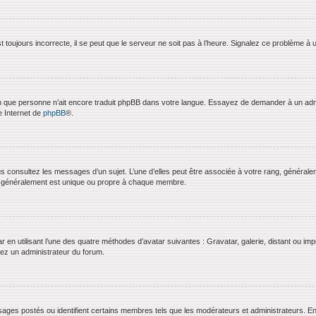
 toujours incorrecte, il se peut que le serveur ne soit pas à l’heure. Signalez ce problème à 
bien que personne n’ait encore traduit phpBB dans votre langue. Essayez de demander à un admini
e Internet de
phpBB
®.
us consultez les messages d’un sujet. L’une d’elles peut être associée à votre rang, général
t généralement est unique ou propre à chaque membre.
ar en utilisant l’une des quatre méthodes d’avatar suivantes : Gravatar, galerie, distant ou imp
ctez un administrateur du forum.
ages postés ou identifient certains membres tels que les modérateurs et administrateurs. En g