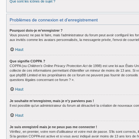
Que sont les icônes de sujet ?
Problèmes de connexion et d’enregistrement
Pourquoi dois-je m’enregistrer ?
Vous pouvez ne pas le faire, mais l’administrateur du forum peut avoir configuré les f
aux invités comme les avatars personnalisés, la messagerie privée, l’envoi de courrie
Haut
Que signifie COPPA ?
COPPA (ou
Children’s Online Privacy Protection Act
de 1998) est une loi aux États-Uni
collecte de ces informations permettant d’identifier un mineur de moins de 13 ans. Si v
que phpBB Limited et les propriétaires de ce forum ne peuvent pas fournir de conseils 
questions légales concernant ce forum ? ».
Haut
Je souhaite m’enregistrer, mais je n’y parviens pas !
Il est possible qu’un administrateur du forum ait désactivé la création de nouveaux comp
Haut
Je suis enregistré mais je ne peux pas me connecter !
Vérifiez, en premier, votre nom d’utilisateur et votre mot de passe. S’ils sont corrects, il
Si la gestion COPPA est active et si vous avez indiqué avoir moins de 13 ans lors de l