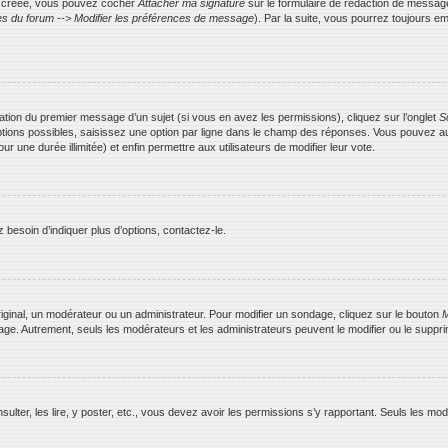
is créée, vous pouvez cocher
Attacher ma signature
sur le formulaire de rédaction de messag
s du forum --> Modifier les préférences de message
). Par la suite, vous pourrez toujours
ication du premier message d’un sujet (si vous en avez les permissions), cliquez sur l’onglet
S
ptions possibles, saisissez une option par ligne dans le champ des réponses. Vous pouvez aus
ur une durée illimitée) et enfin permettre aux utilisateurs de modifier leur vote.
besoin d’indiquer plus d’options, contactez-le.
ginal, un modérateur ou un administrateur. Pour modifier un sondage, cliquez sur le bouton
M
dage. Autrement, seuls les modérateurs et les administrateurs peuvent le modifier ou le supp
nsulter, les lire, y poster, etc., vous devez avoir les permissions s’y rapportant. Seuls les