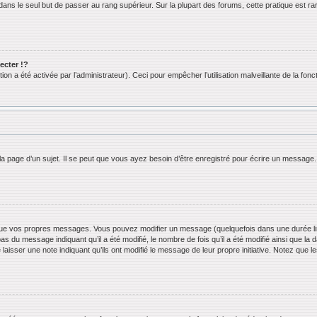
ans le seul but de passer au rang supérieur. Sur la plupart des forums, cette pratique est ra
cter !?
n a été activée par l’administrateur). Ceci pour empêcher l’utilisation malveillante de la foncti
 page d’un sujet. Il se peut que vous ayez besoin d’être enregistré pour écrire un message.
ue vos propres messages. Vous pouvez modifier un message (quelquefois dans une durée limi
 du message indiquant qu’il a été modifié, le nombre de fois qu’il a été modifié ainsi que la 
 laisser une note indiquant qu’ils ont modifié le message de leur propre initiative. Notez que