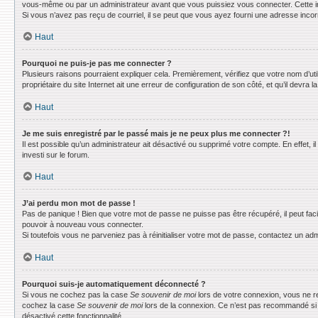
vous-même ou par un administrateur avant que vous puissiez vous connecter. Cette info
Si vous n’avez pas reçu de courriel, il se peut que vous ayez fourni une adresse incorrec
Haut
Pourquoi ne puis-je pas me connecter ?
Plusieurs raisons pourraient expliquer cela. Premièrement, vérifiez que votre nom d’uti
propriétaire du site Internet ait une erreur de configuration de son côté, et qu’il devra la
Haut
Je me suis enregistré par le passé mais je ne peux plus me connecter ?!
Il est possible qu’un administrateur ait désactivé ou supprimé votre compte. En effet, 
investi sur le forum.
Haut
J’ai perdu mon mot de passe !
Pas de panique ! Bien que votre mot de passe ne puisse pas être récupéré, il peut faci
pouvoir à nouveau vous connecter.
Si toutefois vous ne parveniez pas à réinitialiser votre mot de passe, contactez un adm
Haut
Pourquoi suis-je automatiquement déconnecté ?
Si vous ne cochez pas la case
Se souvenir de moi
lors de votre connexion, vous ne r
cochez la case
Se souvenir de moi
lors de la connexion. Ce n’est pas recommandé si vo
désactivé cette fonctionnalité.