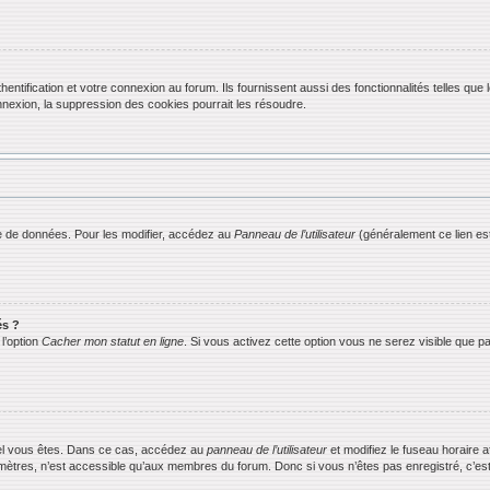
ification et votre connexion au forum. Ils fournissent aussi des fonctionnalités telles que l
exion, la suppression des cookies pourrait les résoudre.
 de données. Pour les modifier, accédez au
Panneau de l’utilisateur
(généralement ce lien est
és ?
l’option
Cacher mon statut en ligne
. Si vous activez cette option vous ne serez visible que
equel vous êtes. Dans ce cas, accédez au
panneau de l’utilisateur
et modifiez le fuseau horaire 
mètres, n’est accessible qu’aux membres du forum. Donc si vous n’êtes pas enregistré, c’est