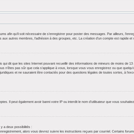
orums afin qu’il soit nécessaire de s’enregistrer pour poster des messages. Par ailleurs, l’en
ls aux autres membres, l’adhésion à des groupes, etc. La création d’un compte est rapide et 
s qui dit que les sites Internet pouvant recueillir des informations de mineurs de moins de 13 
ous n’êtes pas sûr que cela s’applique à vous, lorsque vous vous enregistrez ou que quelqu’un 
juridiques et ne sauraient être contactés pour des questions légales de toutes sortes, à l’ex
tes. Il peut également avoir banni votre IP ou interdit le nom d’utilisateur que vous souhaitez 
 y a deux possibilités :
’enregistrement, alors vous devrez suivre les instructions reçues par courriel. Certains for