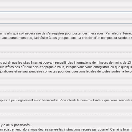
orums afin qu’il soit nécessaire de s’enregistrer pour poster des messages. Par ailleurs, l’en
ls aux autres membres, l’adhésion à des groupes, etc. La création d’un compte est rapide et 
s qui dit que les sites Internet pouvant recueillir des informations de mineurs de moins de 13 
ous n’êtes pas sûr que cela s’applique à vous, lorsque vous vous enregistrez ou que quelqu’un 
juridiques et ne sauraient être contactés pour des questions légales de toutes sortes, à l’ex
tes. Il peut également avoir banni votre IP ou interdit le nom d’utilisateur que vous souhaitez 
 y a deux possibilités :
’enregistrement, alors vous devrez suivre les instructions reçues par courriel. Certains for