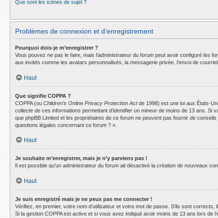
Que sont les icônes de sujet ?
Problèmes de connexion et d’enregistrement
Pourquoi dois-je m’enregistrer ?
Vous pouvez ne pas le faire, mais l’administrateur du forum peut avoir configuré les f
aux invités comme les avatars personnalisés, la messagerie privée, l’envoi de courrie
Haut
Que signifie COPPA ?
COPPA (ou
Children’s Online Privacy Protection Act
de 1998) est une loi aux États-Uni
collecte de ces informations permettant d’identifier un mineur de moins de 13 ans. Si v
que phpBB Limited et les propriétaires de ce forum ne peuvent pas fournir de conseils 
questions légales concernant ce forum ? ».
Haut
Je souhaite m’enregistrer, mais je n’y parviens pas !
Il est possible qu’un administrateur du forum ait désactivé la création de nouveaux comp
Haut
Je suis enregistré mais je ne peux pas me connecter !
Vérifiez, en premier, votre nom d’utilisateur et votre mot de passe. S’ils sont corrects, il
Si la gestion COPPA est active et si vous avez indiqué avoir moins de 13 ans lors de l