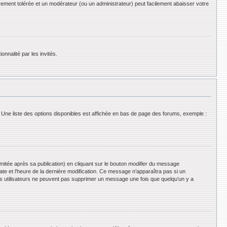
rement tolérée et un modérateur (ou un administrateur) peut facilement abaisser votre
onnalité par les invités.
 Une liste des options disponibles est affichée en bas de page des forums, exemple :
tée après sa publication) en cliquant sur le bouton
modifier
du message
date et l’heure de la dernière modification. Ce message n’apparaîtra pas si un
 les utilisateurs ne peuvent pas supprimer un message une fois que quelqu’un y a