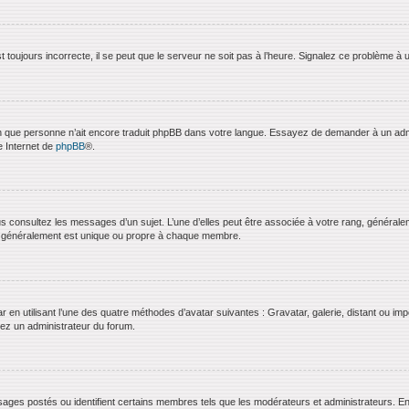
 toujours incorrecte, il se peut que le serveur ne soit pas à l’heure. Signalez ce problème à 
bien que personne n’ait encore traduit phpBB dans votre langue. Essayez de demander à un admini
e Internet de
phpBB
®.
us consultez les messages d’un sujet. L’une d’elles peut être associée à votre rang, général
t généralement est unique ou propre à chaque membre.
ar en utilisant l’une des quatre méthodes d’avatar suivantes : Gravatar, galerie, distant ou imp
ctez un administrateur du forum.
ages postés ou identifient certains membres tels que les modérateurs et administrateurs. En g