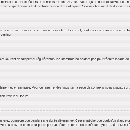
rmation est indiquée lors de l’enregistrement. Si vous avez reçu un courriel, suivez ses ins
te ou que le courriel ait été traité par un filtre anti-spam. Si vous êtes sûr de l’adresse cour
lisateur et votre mot de passe soient corrects. S’ils le sont, contactez un administrateur du f
 corriger.
il est courant de supprimer régulièrement les membres ne postant pas pour réduire la taille de
lement être réinitialisé. Pour ce faire, rendez vous sur la page de connexion puis cliquez sur
inistrateur du forum.
esterez connecté que pendant une durée déterminée. Cela empêche que quelqu’un d’autre utili
us utilisez un ordinateur public pour accéder au forum (bibliothèque, cyber-café, université,