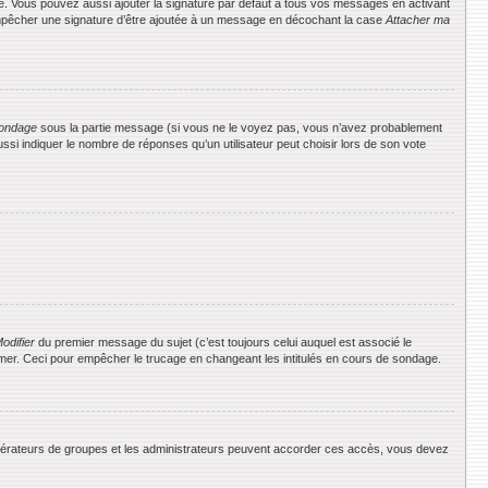
e. Vous pouvez aussi ajouter la signature par défaut à tous vos messages en activant
 empêcher une signature d’être ajoutée à un message en décochant la case
Attacher ma
ondage
sous la partie message (si vous ne le voyez pas, vous n’avez probablement
si indiquer le nombre de réponses qu’un utilisateur peut choisir lors de son vote
odifier
du premier message du sujet (c’est toujours celui auquel est associé le
rimer. Ceci pour empêcher le trucage en changeant les intitulés en cours de sondage.
 modérateurs de groupes et les administrateurs peuvent accorder ces accès, vous devez