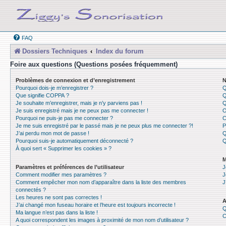
FAQ
Dossiers Techniques
Index du forum
Foire aux questions (Questions posées fréquemment)
Problèmes de connexion et d’enregistrement
N
Pourquoi dois-je m’enregistrer ?
Q
Que signifie COPPA ?
Q
Je souhaite m’enregistrer, mais je n’y parviens pas !
Q
Je suis enregistré mais je ne peux pas me connecter !
O
Pourquoi ne puis-je pas me connecter ?
C
Je me suis enregistré par le passé mais je ne peux plus me connecter ?!
P
J’ai perdu mon mot de passe !
Q
Pourquoi suis-je automatiquement déconnecté ?
Q
À quoi sert « Supprimer les cookies » ?
M
Paramètres et préférences de l’utilisateur
J
Comment modifier mes paramètres ?
J
Comment empêcher mon nom d’apparaître dans la liste des membres
J
connectés ?
Les heures ne sont pas correctes !
A
J’ai changé mon fuseau horaire et l’heure est toujours incorrecte !
Q
Ma langue n’est pas dans la liste !
C
A quoi correspondent les images à proximité de mon nom d’utilisateur ?