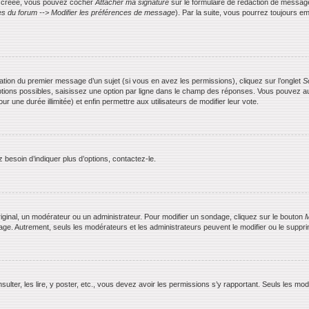
is créée, vous pouvez cocher
Attacher ma signature
sur le formulaire de rédaction de messag
s du forum --> Modifier les préférences de message
). Par la suite, vous pourrez toujours
ication du premier message d’un sujet (si vous en avez les permissions), cliquez sur l’onglet
S
ptions possibles, saisissez une option par ligne dans le champ des réponses. Vous pouvez aus
ur une durée illimitée) et enfin permettre aux utilisateurs de modifier leur vote.
besoin d’indiquer plus d’options, contactez-le.
ginal, un modérateur ou un administrateur. Pour modifier un sondage, cliquez sur le bouton
M
dage. Autrement, seuls les modérateurs et les administrateurs peuvent le modifier ou le supp
nsulter, les lire, y poster, etc., vous devez avoir les permissions s’y rapportant. Seuls les