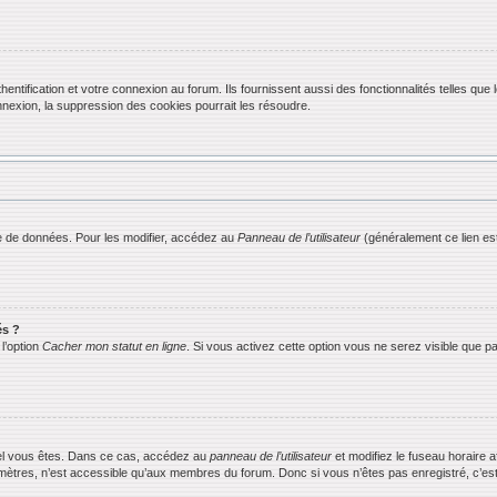
ification et votre connexion au forum. Ils fournissent aussi des fonctionnalités telles que l
exion, la suppression des cookies pourrait les résoudre.
 de données. Pour les modifier, accédez au
Panneau de l’utilisateur
(généralement ce lien est
és ?
l’option
Cacher mon statut en ligne
. Si vous activez cette option vous ne serez visible que
equel vous êtes. Dans ce cas, accédez au
panneau de l’utilisateur
et modifiez le fuseau horaire 
mètres, n’est accessible qu’aux membres du forum. Donc si vous n’êtes pas enregistré, c’est