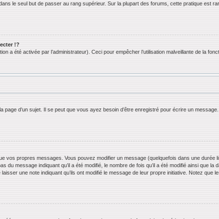
ans le seul but de passer au rang supérieur. Sur la plupart des forums, cette pratique est ra
cter !?
n a été activée par l’administrateur). Ceci pour empêcher l’utilisation malveillante de la foncti
 page d’un sujet. Il se peut que vous ayez besoin d’être enregistré pour écrire un message.
ue vos propres messages. Vous pouvez modifier un message (quelquefois dans une durée limi
 du message indiquant qu’il a été modifié, le nombre de fois qu’il a été modifié ainsi que la 
 laisser une note indiquant qu’ils ont modifié le message de leur propre initiative. Notez que