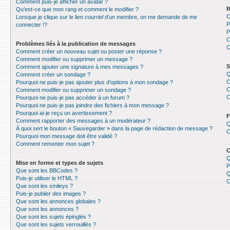
Comment puis-je afficher un avatar ?
R
Qu’est-ce que mon rang et comment le modifier ?
C
Lorsque je clique sur le lien
courriel
d’un membre, on me demande de me
P
connecter !?
P
C
Problèmes liés à la publication de messages
C
Comment créer un nouveau sujet ou poster une réponse ?
Comment modifier ou supprimer un message ?
S
Comment ajouter une signature à mes messages ?
Q
Comment créer un sondage ?
C
Pourquoi ne puis-je pas ajouter plus d’options à mon sondage ?
C
Comment modifier ou supprimer un sondage ?
C
Pourquoi ne puis-je pas accéder à un forum ?
Pourquoi ne puis-je pas joindre des fichiers à mon message ?
Pourquoi ai-je reçu un avertissement ?
F
Comment rapporter des messages à un modérateur ?
Q
À quoi sert le bouton « Sauvegarder » dans la page de rédaction de message ?
C
Pourquoi mon message doit être validé ?
Comment remonter mon sujet ?
C
Q
Mise en forme et types de sujets
P
Que sont les BBCodes ?
Q
Puis-je utiliser le HTML ?
C
Que sont les smileys ?
Puis-je publier des images ?
Que sont les annonces globales ?
Que sont les annonces ?
Que sont les sujets épinglés ?
Que sont les sujets verrouillés ?