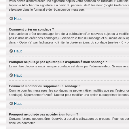
Vous devez d’abord créer une signature depuis votre panneau de l’utilisateur. Une fo
l’option « Attacher ma signature » à partir du panneau de l’utilisateur (onglet
Préférence
signature
dans le formulaire de rédaction de message.
Haut
Comment créer un sondage ?
Il est facile de créer un sondage, lors de la publication d’un nouveau sujet ou la modif
pas le droit de créer des sondages). Saisissez le titre du sondage et au moins deux o
dans « Option(s) par l’utilisateur », limiter la durée en jours du sondage (mettre « 0 » po
Haut
Pourquoi ne puis-je pas ajouter plus d’options à mon sondage ?
Le nombre d’options maximum par sondage est défini par l’administrateur. Si vous avez 
Haut
Comment modifier ou supprimer un sondage ?
Comme pour les messages, les sondages ne peuvent être modifiés que par l’auteur ori
sondage). Si personne n’a voté, l’auteur peut modifier une option ou supprimer le son
Haut
Pourquoi ne puis-je pas accéder à un forum ?
Certains forums peuvent être réservés à certains utilisateurs ou groupes. Pour les co
donc les contacter.