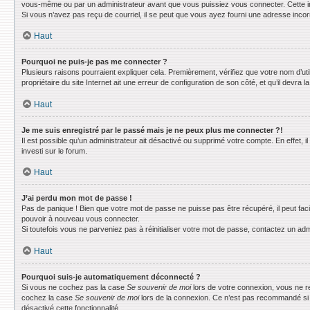
vous-même ou par un administrateur avant que vous puissiez vous connecter. Cette info
Si vous n’avez pas reçu de courriel, il se peut que vous ayez fourni une adresse incorrec
Haut
Pourquoi ne puis-je pas me connecter ?
Plusieurs raisons pourraient expliquer cela. Premièrement, vérifiez que votre nom d’uti
propriétaire du site Internet ait une erreur de configuration de son côté, et qu’il devra la
Haut
Je me suis enregistré par le passé mais je ne peux plus me connecter ?!
Il est possible qu’un administrateur ait désactivé ou supprimé votre compte. En effet, 
investi sur le forum.
Haut
J’ai perdu mon mot de passe !
Pas de panique ! Bien que votre mot de passe ne puisse pas être récupéré, il peut faci
pouvoir à nouveau vous connecter.
Si toutefois vous ne parveniez pas à réinitialiser votre mot de passe, contactez un adm
Haut
Pourquoi suis-je automatiquement déconnecté ?
Si vous ne cochez pas la case
Se souvenir de moi
lors de votre connexion, vous ne r
cochez la case
Se souvenir de moi
lors de la connexion. Ce n’est pas recommandé si vo
désactivé cette fonctionnalité.