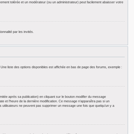
rement tolérée et un modérateur (ou un administrateur) peut facilement abaisser votre
onnalité par les invités.
 Une liste des options disponibles est affichée en bas de page des forums, exemple :
tée après sa publication) en cliquant sur le bouton
modifier
du message
date et l’heure de la dernière modification. Ce message n’apparaîtra pas si un
 les utilisateurs ne peuvent pas supprimer un message une fois que quelqu’un y a