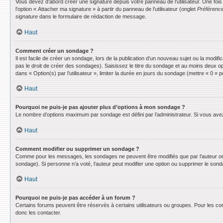
Vous devez d’abord créer une signature depuis votre panneau de l’utilisateur. Une fo
l’option « Attacher ma signature » à partir du panneau de l’utilisateur (onglet
Préférence
signature
dans le formulaire de rédaction de message.
Haut
Comment créer un sondage ?
Il est facile de créer un sondage, lors de la publication d’un nouveau sujet ou la modif
pas le droit de créer des sondages). Saisissez le titre du sondage et au moins deux o
dans « Option(s) par l’utilisateur », limiter la durée en jours du sondage (mettre « 0 » po
Haut
Pourquoi ne puis-je pas ajouter plus d’options à mon sondage ?
Le nombre d’options maximum par sondage est défini par l’administrateur. Si vous avez 
Haut
Comment modifier ou supprimer un sondage ?
Comme pour les messages, les sondages ne peuvent être modifiés que par l’auteur ori
sondage). Si personne n’a voté, l’auteur peut modifier une option ou supprimer le son
Haut
Pourquoi ne puis-je pas accéder à un forum ?
Certains forums peuvent être réservés à certains utilisateurs ou groupes. Pour les co
donc les contacter.