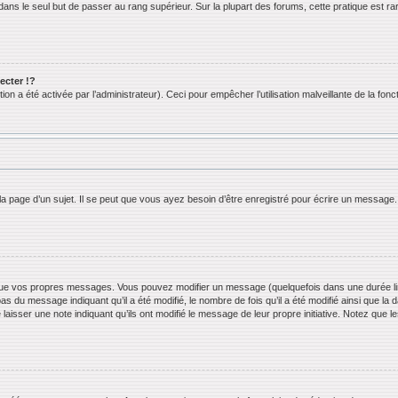
ans le seul but de passer au rang supérieur. Sur la plupart des forums, cette pratique est ra
cter !?
n a été activée par l’administrateur). Ceci pour empêcher l’utilisation malveillante de la foncti
 page d’un sujet. Il se peut que vous ayez besoin d’être enregistré pour écrire un message.
ue vos propres messages. Vous pouvez modifier un message (quelquefois dans une durée limi
 du message indiquant qu’il a été modifié, le nombre de fois qu’il a été modifié ainsi que la 
 laisser une note indiquant qu’ils ont modifié le message de leur propre initiative. Notez que