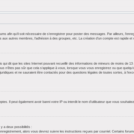
orums afin qu’il soit nécessaire de s’enregistrer pour poster des messages. Par ailleurs, l’en
ls aux autres membres, l’adhésion à des groupes, etc. La création d’un compte est rapide et 
s qui dit que les sites Internet pouvant recueillir des informations de mineurs de moins de 13 
ous n’êtes pas sûr que cela s’applique à vous, lorsque vous vous enregistrez ou que quelqu’un 
juridiques et ne sauraient être contactés pour des questions légales de toutes sortes, à l’ex
tes. Il peut également avoir banni votre IP ou interdit le nom d’utilisateur que vous souhaitez 
 y a deux possibilités :
’enregistrement, alors vous devrez suivre les instructions reçues par courriel. Certains for