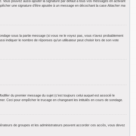
e. Vous pouvez aussi ajouter la signature par défaut à tous vos messages en activant
 empêcher une signature d’être ajoutée à un message en décochant la case
Attacher ma
ondage
sous la partie message (si vous ne le voyez pas, vous n’avez probablement
si indiquer le nombre de réponses qu’un utilisateur peut choisir lors de son vote
odifier
du premier message du sujet (c’est toujours celui auquel est associé le
rimer. Ceci pour empêcher le trucage en changeant les intitulés en cours de sondage.
 modérateurs de groupes et les administrateurs peuvent accorder ces accès, vous devez