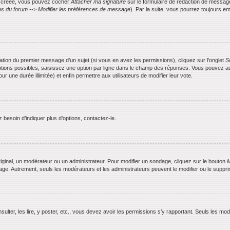
is créée, vous pouvez cocher
Attacher ma signature
sur le formulaire de rédaction de messag
s du forum --> Modifier les préférences de message
). Par la suite, vous pourrez toujours
ication du premier message d’un sujet (si vous en avez les permissions), cliquez sur l’onglet
S
ptions possibles, saisissez une option par ligne dans le champ des réponses. Vous pouvez aus
ur une durée illimitée) et enfin permettre aux utilisateurs de modifier leur vote.
besoin d’indiquer plus d’options, contactez-le.
ginal, un modérateur ou un administrateur. Pour modifier un sondage, cliquez sur le bouton
M
dage. Autrement, seuls les modérateurs et les administrateurs peuvent le modifier ou le supp
nsulter, les lire, y poster, etc., vous devez avoir les permissions s’y rapportant. Seuls les