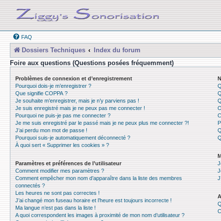
FAQ
Dossiers Techniques
Index du forum
Foire aux questions (Questions posées fréquemment)
Problèmes de connexion et d’enregistrement
N
Pourquoi dois-je m’enregistrer ?
Q
Que signifie COPPA ?
Q
Je souhaite m’enregistrer, mais je n’y parviens pas !
Q
Je suis enregistré mais je ne peux pas me connecter !
O
Pourquoi ne puis-je pas me connecter ?
C
Je me suis enregistré par le passé mais je ne peux plus me connecter ?!
P
J’ai perdu mon mot de passe !
Q
Pourquoi suis-je automatiquement déconnecté ?
Q
À quoi sert « Supprimer les cookies » ?
M
Paramètres et préférences de l’utilisateur
J
Comment modifier mes paramètres ?
J
Comment empêcher mon nom d’apparaître dans la liste des membres
J
connectés ?
Les heures ne sont pas correctes !
A
J’ai changé mon fuseau horaire et l’heure est toujours incorrecte !
Q
Ma langue n’est pas dans la liste !
C
A quoi correspondent les images à proximité de mon nom d’utilisateur ?