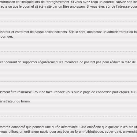
rmation est indiquée lors de l’enregistrement. Si vous avez reçu un courriel, suivez ses ins
te ou que le courriel ait été traité par un filtre anti-spam. Si vous êtes sûr de l’adresse cour
lisateur et votre mot de passe soient corrects. S’ils le sont, contactez un administrateur du f
 corriger.
il est courant de supprimer régulièrement les membres ne postant pas pour réduire la taille de
lement être réinitialisé. Pour ce faire, rendez vous sur la page de connexion puis cliquez sur
inistrateur du forum.
esterez connecté que pendant une durée déterminée. Cela empêche que quelqu’un d’autre utili
us utilisez un ordinateur public pour accéder au forum (bibliothèque, cyber-café, université,