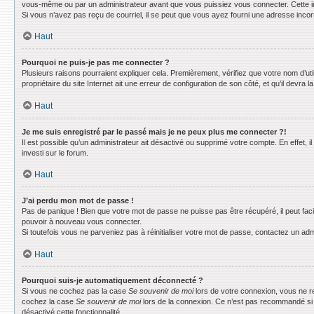
vous-même ou par un administrateur avant que vous puissiez vous connecter. Cette info
Si vous n’avez pas reçu de courriel, il se peut que vous ayez fourni une adresse incorrec
Haut
Pourquoi ne puis-je pas me connecter ?
Plusieurs raisons pourraient expliquer cela. Premièrement, vérifiez que votre nom d’uti
propriétaire du site Internet ait une erreur de configuration de son côté, et qu’il devra la
Haut
Je me suis enregistré par le passé mais je ne peux plus me connecter ?!
Il est possible qu’un administrateur ait désactivé ou supprimé votre compte. En effet, 
investi sur le forum.
Haut
J’ai perdu mon mot de passe !
Pas de panique ! Bien que votre mot de passe ne puisse pas être récupéré, il peut faci
pouvoir à nouveau vous connecter.
Si toutefois vous ne parveniez pas à réinitialiser votre mot de passe, contactez un adm
Haut
Pourquoi suis-je automatiquement déconnecté ?
Si vous ne cochez pas la case
Se souvenir de moi
lors de votre connexion, vous ne r
cochez la case
Se souvenir de moi
lors de la connexion. Ce n’est pas recommandé si vo
désactivé cette fonctionnalité.