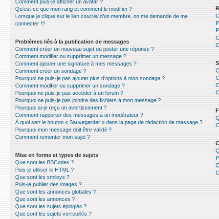
Comment puis-je afficher un avatar ?
R
Qu’est-ce que mon rang et comment le modifier ?
C
Lorsque je clique sur le lien
courriel
d’un membre, on me demande de me
P
connecter !?
P
C
Problèmes liés à la publication de messages
C
Comment créer un nouveau sujet ou poster une réponse ?
Comment modifier ou supprimer un message ?
S
Comment ajouter une signature à mes messages ?
Q
Comment créer un sondage ?
C
Pourquoi ne puis-je pas ajouter plus d’options à mon sondage ?
C
Comment modifier ou supprimer un sondage ?
C
Pourquoi ne puis-je pas accéder à un forum ?
Pourquoi ne puis-je pas joindre des fichiers à mon message ?
Pourquoi ai-je reçu un avertissement ?
F
Comment rapporter des messages à un modérateur ?
Q
À quoi sert le bouton « Sauvegarder » dans la page de rédaction de message ?
C
Pourquoi mon message doit être validé ?
Comment remonter mon sujet ?
C
Q
Mise en forme et types de sujets
P
Que sont les BBCodes ?
Q
Puis-je utiliser le HTML ?
C
Que sont les smileys ?
Puis-je publier des images ?
Que sont les annonces globales ?
Que sont les annonces ?
Que sont les sujets épinglés ?
Que sont les sujets verrouillés ?