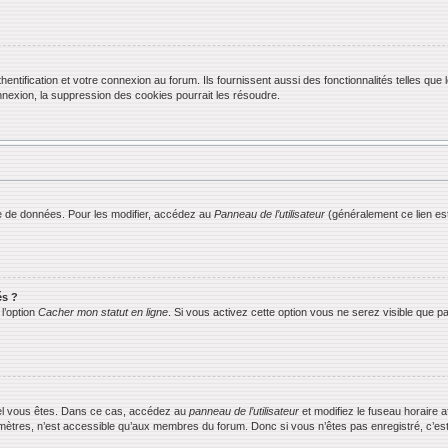
ification et votre connexion au forum. Ils fournissent aussi des fonctionnalités telles que l
exion, la suppression des cookies pourrait les résoudre.
 de données. Pour les modifier, accédez au
Panneau de l’utilisateur
(généralement ce lien est
és ?
l’option
Cacher mon statut en ligne
. Si vous activez cette option vous ne serez visible que
equel vous êtes. Dans ce cas, accédez au
panneau de l’utilisateur
et modifiez le fuseau horaire 
mètres, n’est accessible qu’aux membres du forum. Donc si vous n’êtes pas enregistré, c’est