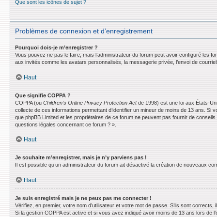
Que sont les icônes de sujet ?
Problèmes de connexion et d’enregistrement
Pourquoi dois-je m’enregistrer ?
Vous pouvez ne pas le faire, mais l’administrateur du forum peut avoir configuré les f
aux invités comme les avatars personnalisés, la messagerie privée, l’envoi de courrie
Haut
Que signifie COPPA ?
COPPA (ou
Children’s Online Privacy Protection Act
de 1998) est une loi aux États-Uni
collecte de ces informations permettant d’identifier un mineur de moins de 13 ans. Si v
que phpBB Limited et les propriétaires de ce forum ne peuvent pas fournir de conseils 
questions légales concernant ce forum ? ».
Haut
Je souhaite m’enregistrer, mais je n’y parviens pas !
Il est possible qu’un administrateur du forum ait désactivé la création de nouveaux comp
Haut
Je suis enregistré mais je ne peux pas me connecter !
Vérifiez, en premier, votre nom d’utilisateur et votre mot de passe. S’ils sont corrects, il
Si la gestion COPPA est active et si vous avez indiqué avoir moins de 13 ans lors de l