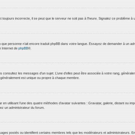
 toujours incorrecte, il se peut que le serveur ne soit pas à l’heure. Signalez ce problème à 
bien que personne n’ait encore traduit phpBB dans votre langue. Essayez de demander à un admini
e Internet de
phpBB
®.
us consultez les messages d’un sujet. L’une d’elles peut être associée à votre rang, général
t généralement est unique ou propre à chaque membre.
ar en utilisant l’une des quatre méthodes d’avatar suivantes : Gravatar, galerie, distant ou imp
ctez un administrateur du forum.
ages postés ou identifient certains membres tels que les modérateurs et administrateurs. En g