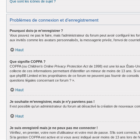
Que sont les icônes de sujet ?
Problèmes de connexion et d’enregistrement
Pourquoi dois-je m’enregistrer ?
Vous pouvez ne pas le faire, mais l’administrateur du forum peut avoir configuré les f
aux invités comme les avatars personnalisés, la messagerie privée, l’envoi de courrie
Haut
Que signifie COPPA ?
COPPA (ou
Children’s Online Privacy Protection Act
de 1998) est une loi aux États-Uni
collecte de ces informations permettant d’identifier un mineur de moins de 13 ans. Si v
que phpBB Limited et les propriétaires de ce forum ne peuvent pas fournir de conseils 
questions légales concernant ce forum ? ».
Haut
Je souhaite m’enregistrer, mais je n’y parviens pas !
Il est possible qu’un administrateur du forum ait désactivé la création de nouveaux comp
Haut
Je suis enregistré mais je ne peux pas me connecter !
Vérifiez, en premier, votre nom d’utilisateur et votre mot de passe. S’ils sont corrects, il
Si la gestion COPPA est active et si vous avez indiqué avoir moins de 13 ans lors de l