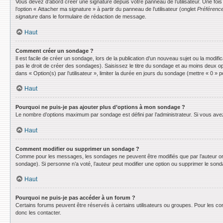
Vous devez d’abord créer une signature depuis votre panneau de l’utilisateur. Une fo
l’option « Attacher ma signature » à partir du panneau de l’utilisateur (onglet
Préférence
signature
dans le formulaire de rédaction de message.
Haut
Comment créer un sondage ?
Il est facile de créer un sondage, lors de la publication d’un nouveau sujet ou la modif
pas le droit de créer des sondages). Saisissez le titre du sondage et au moins deux o
dans « Option(s) par l’utilisateur », limiter la durée en jours du sondage (mettre « 0 » po
Haut
Pourquoi ne puis-je pas ajouter plus d’options à mon sondage ?
Le nombre d’options maximum par sondage est défini par l’administrateur. Si vous avez 
Haut
Comment modifier ou supprimer un sondage ?
Comme pour les messages, les sondages ne peuvent être modifiés que par l’auteur ori
sondage). Si personne n’a voté, l’auteur peut modifier une option ou supprimer le son
Haut
Pourquoi ne puis-je pas accéder à un forum ?
Certains forums peuvent être réservés à certains utilisateurs ou groupes. Pour les co
donc les contacter.