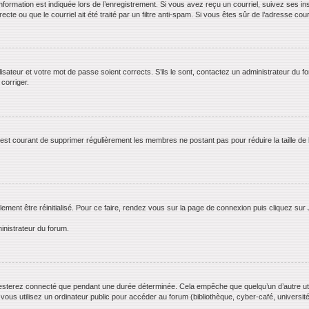
rmation est indiquée lors de l’enregistrement. Si vous avez reçu un courriel, suivez ses ins
te ou que le courriel ait été traité par un filtre anti-spam. Si vous êtes sûr de l’adresse cour
lisateur et votre mot de passe soient corrects. S’ils le sont, contactez un administrateur du f
 corriger.
il est courant de supprimer régulièrement les membres ne postant pas pour réduire la taille de
lement être réinitialisé. Pour ce faire, rendez vous sur la page de connexion puis cliquez sur
inistrateur du forum.
esterez connecté que pendant une durée déterminée. Cela empêche que quelqu’un d’autre utili
us utilisez un ordinateur public pour accéder au forum (bibliothèque, cyber-café, université,