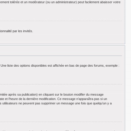
rement tolérée et un modérateur (ou un administrateur) peut facilement abaisser votre
onnalité par les invités.
 Une liste des options disponibles est affichée en bas de page des forums, exemple :
tée après sa publication) en cliquant sur le bouton
modifier
du message
date et l’heure de la dernière modification. Ce message n’apparaîtra pas si un
 les utilisateurs ne peuvent pas supprimer un message une fois que quelqu’un y a