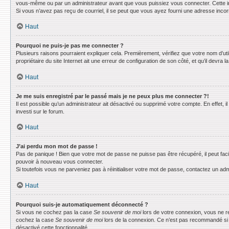
vous-même ou par un administrateur avant que vous puissiez vous connecter. Cette info
Si vous n’avez pas reçu de courriel, il se peut que vous ayez fourni une adresse incorrec
Haut
Pourquoi ne puis-je pas me connecter ?
Plusieurs raisons pourraient expliquer cela. Premièrement, vérifiez que votre nom d’uti
propriétaire du site Internet ait une erreur de configuration de son côté, et qu’il devra la
Haut
Je me suis enregistré par le passé mais je ne peux plus me connecter ?!
Il est possible qu’un administrateur ait désactivé ou supprimé votre compte. En effet, 
investi sur le forum.
Haut
J’ai perdu mon mot de passe !
Pas de panique ! Bien que votre mot de passe ne puisse pas être récupéré, il peut faci
pouvoir à nouveau vous connecter.
Si toutefois vous ne parveniez pas à réinitialiser votre mot de passe, contactez un adm
Haut
Pourquoi suis-je automatiquement déconnecté ?
Si vous ne cochez pas la case
Se souvenir de moi
lors de votre connexion, vous ne r
cochez la case
Se souvenir de moi
lors de la connexion. Ce n’est pas recommandé si vo
désactivé cette fonctionnalité.