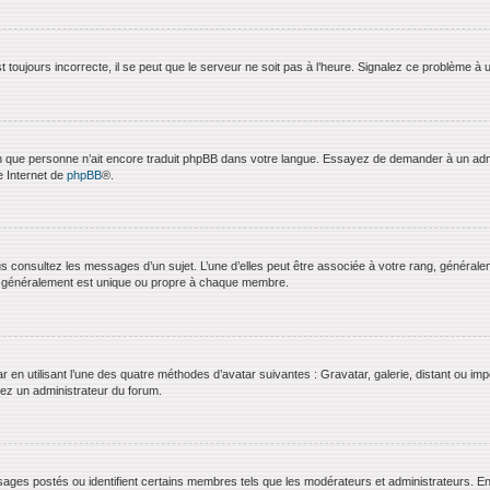
 toujours incorrecte, il se peut que le serveur ne soit pas à l’heure. Signalez ce problème à 
bien que personne n’ait encore traduit phpBB dans votre langue. Essayez de demander à un admini
e Internet de
phpBB
®.
us consultez les messages d’un sujet. L’une d’elles peut être associée à votre rang, général
t généralement est unique ou propre à chaque membre.
ar en utilisant l’une des quatre méthodes d’avatar suivantes : Gravatar, galerie, distant ou imp
ctez un administrateur du forum.
ages postés ou identifient certains membres tels que les modérateurs et administrateurs. En g