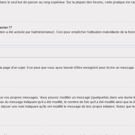
ans le seul but de passer au rang supérieur. Sur la plupart des forums, cette pratique est ra
cter !?
n a été activée par l’administrateur). Ceci pour empêcher l’utilisation malveillante de la foncti
 page d’un sujet. Il se peut que vous ayez besoin d’être enregistré pour écrire un message.
ue vos propres messages. Vous pouvez modifier un message (quelquefois dans une durée limi
 du message indiquant qu’il a été modifié, le nombre de fois qu’il a été modifié ainsi que la 
 laisser une note indiquant qu’ils ont modifié le message de leur propre initiative. Notez que