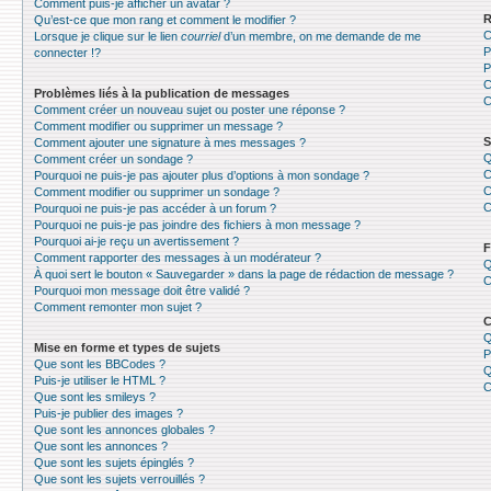
Comment puis-je afficher un avatar ?
R
Qu’est-ce que mon rang et comment le modifier ?
C
Lorsque je clique sur le lien
courriel
d’un membre, on me demande de me
P
connecter !?
P
C
Problèmes liés à la publication de messages
C
Comment créer un nouveau sujet ou poster une réponse ?
Comment modifier ou supprimer un message ?
S
Comment ajouter une signature à mes messages ?
Q
Comment créer un sondage ?
C
Pourquoi ne puis-je pas ajouter plus d’options à mon sondage ?
C
Comment modifier ou supprimer un sondage ?
C
Pourquoi ne puis-je pas accéder à un forum ?
Pourquoi ne puis-je pas joindre des fichiers à mon message ?
Pourquoi ai-je reçu un avertissement ?
F
Comment rapporter des messages à un modérateur ?
Q
À quoi sert le bouton « Sauvegarder » dans la page de rédaction de message ?
C
Pourquoi mon message doit être validé ?
Comment remonter mon sujet ?
C
Q
Mise en forme et types de sujets
P
Que sont les BBCodes ?
Q
Puis-je utiliser le HTML ?
C
Que sont les smileys ?
Puis-je publier des images ?
Que sont les annonces globales ?
Que sont les annonces ?
Que sont les sujets épinglés ?
Que sont les sujets verrouillés ?