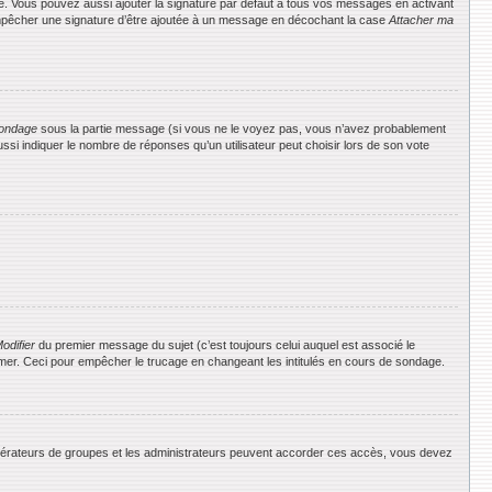
e. Vous pouvez aussi ajouter la signature par défaut à tous vos messages en activant
 empêcher une signature d’être ajoutée à un message en décochant la case
Attacher ma
ondage
sous la partie message (si vous ne le voyez pas, vous n’avez probablement
si indiquer le nombre de réponses qu’un utilisateur peut choisir lors de son vote
odifier
du premier message du sujet (c’est toujours celui auquel est associé le
rimer. Ceci pour empêcher le trucage en changeant les intitulés en cours de sondage.
 modérateurs de groupes et les administrateurs peuvent accorder ces accès, vous devez