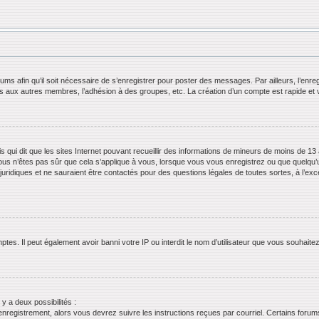
orums afin qu’il soit nécessaire de s’enregistrer pour poster des messages. Par ailleurs, l’en
ls aux autres membres, l’adhésion à des groupes, etc. La création d’un compte est rapide et 
s qui dit que les sites Internet pouvant recueillir des informations de mineurs de moins de 13 
ous n’êtes pas sûr que cela s’applique à vous, lorsque vous vous enregistrez ou que quelqu’un 
juridiques et ne sauraient être contactés pour des questions légales de toutes sortes, à l’ex
tes. Il peut également avoir banni votre IP ou interdit le nom d’utilisateur que vous souhaitez 
 y a deux possibilités :
’enregistrement, alors vous devrez suivre les instructions reçues par courriel. Certains for