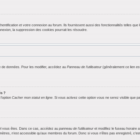
ification et votre connexion au forum. Ils fournissent aussi des fonctionnalités telles que l
exion, la suppression des cookies pourrait les résoudre.
 de données. Pour les modifier, accédez au
Panneau de l’utilisateur
(généralement ce lien est
és ?
l’option
Cacher mon statut en ligne
. Si vous activez cette option vous ne serez visible que
equel vous êtes. Dans ce cas, accédez au
panneau de l’utilisateur
et modifiez le fuseau horaire 
mètres, n’est accessible qu’aux membres du forum. Donc si vous n’êtes pas enregistré, c’est