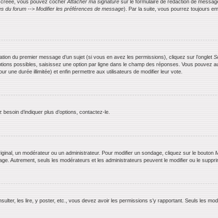
is créée, vous pouvez cocher
Attacher ma signature
sur le formulaire de rédaction de messag
s du forum --> Modifier les préférences de message
). Par la suite, vous pourrez toujours
ication du premier message d’un sujet (si vous en avez les permissions), cliquez sur l’onglet
S
ptions possibles, saisissez une option par ligne dans le champ des réponses. Vous pouvez aus
ur une durée illimitée) et enfin permettre aux utilisateurs de modifier leur vote.
besoin d’indiquer plus d’options, contactez-le.
ginal, un modérateur ou un administrateur. Pour modifier un sondage, cliquez sur le bouton
M
dage. Autrement, seuls les modérateurs et les administrateurs peuvent le modifier ou le supp
nsulter, les lire, y poster, etc., vous devez avoir les permissions s’y rapportant. Seuls les