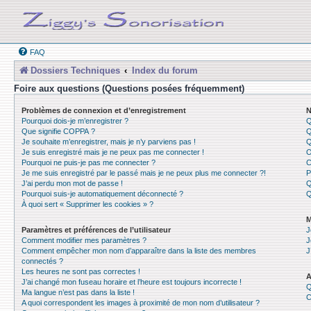
FAQ
Dossiers Techniques
Index du forum
Foire aux questions (Questions posées fréquemment)
Problèmes de connexion et d’enregistrement
N
Pourquoi dois-je m’enregistrer ?
Q
Que signifie COPPA ?
Q
Je souhaite m’enregistrer, mais je n’y parviens pas !
Q
Je suis enregistré mais je ne peux pas me connecter !
O
Pourquoi ne puis-je pas me connecter ?
C
Je me suis enregistré par le passé mais je ne peux plus me connecter ?!
P
J’ai perdu mon mot de passe !
Q
Pourquoi suis-je automatiquement déconnecté ?
Q
À quoi sert « Supprimer les cookies » ?
M
Paramètres et préférences de l’utilisateur
J
Comment modifier mes paramètres ?
J
Comment empêcher mon nom d’apparaître dans la liste des membres
J
connectés ?
Les heures ne sont pas correctes !
A
J’ai changé mon fuseau horaire et l’heure est toujours incorrecte !
Q
Ma langue n’est pas dans la liste !
C
A quoi correspondent les images à proximité de mon nom d’utilisateur ?