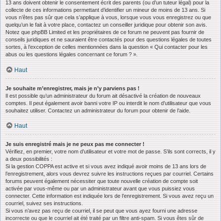
13 ans doivent obtenir le consentement écrit des parents (ou d’un tuteur légal) pour la
collecte de ces informations permettant d’identifier un mineur de moins de 13 ans. Si
vous n’êtes pas sûr que cela s’applique à vous, lorsque vous vous enregistrez ou que
quelqu’un le fait à votre place, contactez un conseiller juridique pour obtenir son avis.
Notez que phpBB Limited et les propriétaires de ce forum ne peuvent pas fournir de
conseils juridiques et ne sauraient être contactés pour des questions légales de toutes
sortes, à l’exception de celles mentionnées dans la question « Qui contacter pour les
abus ou les questions légales concernant ce forum ? ».
Haut
Je souhaite m’enregistrer, mais je n’y parviens pas !
Il est possible qu’un administrateur du forum ait désactivé la création de nouveaux
comptes. Il peut également avoir banni votre IP ou interdit le nom d’utilisateur que vous
souhaitez utiliser. Contactez un administrateur du forum pour obtenir de l’aide.
Haut
Je suis enregistré mais je ne peux pas me connecter !
Vérifiez, en premier, votre nom d’utilisateur et votre mot de passe. S’ils sont corrects, il y
a deux possibilités :
Si la gestion COPPA est active et si vous avez indiqué avoir moins de 13 ans lors de
l’enregistrement, alors vous devrez suivre les instructions reçues par courriel. Certains
forums peuvent également nécessiter que toute nouvelle création de compte soit
activée par vous-même ou par un administrateur avant que vous puissiez vous
connecter. Cette information est indiquée lors de l’enregistrement. Si vous avez reçu un
courriel, suivez ses instructions.
Si vous n’avez pas reçu de courriel, il se peut que vous ayez fourni une adresse
incorrecte ou que le courriel ait été traité par un filtre anti-spam. Si vous êtes sûr de