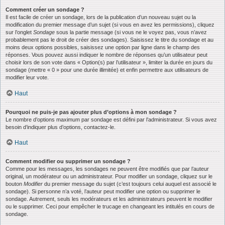
Comment créer un sondage ?
Il est facile de créer un sondage, lors de la publication d’un nouveau sujet ou la
modification du premier message d’un sujet (si vous en avez les permissions), cliquez
sur l’onglet
Sondage
sous la partie message (si vous ne le voyez pas, vous n’avez
probablement pas le droit de créer des sondages). Saisissez le titre du sondage et au
moins deux options possibles, saisissez une option par ligne dans le champ des
réponses. Vous pouvez aussi indiquer le nombre de réponses qu’un utilisateur peut
choisir lors de son vote dans « Option(s) par l’utilisateur », limiter la durée en jours du
sondage (mettre « 0 » pour une durée illimitée) et enfin permettre aux utilisateurs de
modifier leur vote.
Haut
Pourquoi ne puis-je pas ajouter plus d’options à mon sondage ?
Le nombre d’options maximum par sondage est défini par l’administrateur. Si vous avez
besoin d’indiquer plus d’options, contactez-le.
Haut
Comment modifier ou supprimer un sondage ?
Comme pour les messages, les sondages ne peuvent être modifiés que par l’auteur
original, un modérateur ou un administrateur. Pour modifier un sondage, cliquez sur le
bouton
Modifier
du premier message du sujet (c’est toujours celui auquel est associé le
sondage). Si personne n’a voté, l’auteur peut modifier une option ou supprimer le
sondage. Autrement, seuls les modérateurs et les administrateurs peuvent le modifier
ou le supprimer. Ceci pour empêcher le trucage en changeant les intitulés en cours de
sondage.