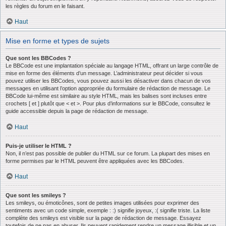
les règles du forum en le faisant.
Haut
Mise en forme et types de sujets
Que sont les BBCodes ?
Le BBCode est une implantation spéciale au langage HTML, offrant un large contrôle de
mise en forme des éléments d’un message. L’administrateur peut décider si vous
pouvez utiliser les BBCodes, vous pouvez aussi les désactiver dans chacun de vos
messages en utilisant l’option appropriée du formulaire de rédaction de message. Le
BBCode lui-même est similaire au style HTML, mais les balises sont incluses entre
crochets [ et ] plutôt que < et >. Pour plus d’informations sur le BBCode, consultez le
guide accessible depuis la page de rédaction de message.
Haut
Puis-je utiliser le HTML ?
Non, il n’est pas possible de publier du HTML sur ce forum. La plupart des mises en
forme permises par le HTML peuvent être appliquées avec les BBCodes.
Haut
Que sont les smileys ?
Les smileys, ou émoticônes, sont de petites images utilisées pour exprimer des
sentiments avec un code simple, exemple : :) signifie joyeux, :( signifie triste. La liste
complète des smileys est visible sur la page de rédaction de message. Essayez
toutefois de ne pas en abuser. Ils peuvent rapidement rendre un message illisible et un