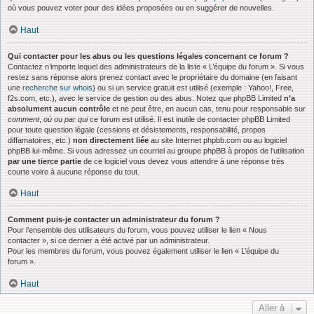
où vous pouvez voter pour des idées proposées ou en suggérer de nouvelles.
Haut
Qui contacter pour les abus ou les questions légales concernant ce forum ?
Contactez n’importe lequel des administrateurs de la liste « L’équipe du forum ». Si vous
restez sans réponse alors prenez contact avec le propriétaire du domaine (en faisant
une
recherche sur whois
) ou si un service gratuit est utilisé (exemple : Yahoo!, Free,
f2s.com, etc.), avec le service de gestion ou des abus. Notez que phpBB Limited
n’a
absolument aucun contrôle
et ne peut être, en aucun cas, tenu pour responsable sur
comment
,
où
ou
par qui
ce forum est utilisé. Il est inutile de contacter phpBB Limited
pour toute question légale (cessions et désistements, responsabilité, propos
diffamatoires, etc.)
non directement liée
au site Internet phpbb.com ou au logiciel
phpBB lui-même. Si vous adressez un courriel au groupe phpBB à propos de l’utilisation
par une tierce partie
de ce logiciel vous devez vous attendre à une réponse très
courte voire à aucune réponse du tout.
Haut
Comment puis-je contacter un administrateur du forum ?
Pour l’ensemble des utilisateurs du forum, vous pouvez utiliser le lien « Nous
contacter », si ce dernier a été activé par un administrateur.
Pour les membres du forum, vous pouvez également utiliser le lien « L’équipe du
forum ».
Haut
Aller à