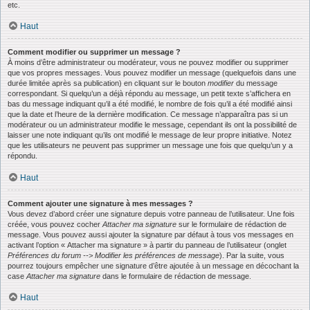
etc.
Haut
Comment modifier ou supprimer un message ?
À moins d’être administrateur ou modérateur, vous ne pouvez modifier ou supprimer
que vos propres messages. Vous pouvez modifier un message (quelquefois dans une
durée limitée après sa publication) en cliquant sur le bouton
modifier
du message
correspondant. Si quelqu’un a déjà répondu au message, un petit texte s’affichera en
bas du message indiquant qu’il a été modifié, le nombre de fois qu’il a été modifié ainsi
que la date et l’heure de la dernière modification. Ce message n’apparaîtra pas si un
modérateur ou un administrateur modifie le message, cependant ils ont la possibilité de
laisser une note indiquant qu’ils ont modifié le message de leur propre initiative. Notez
que les utilisateurs ne peuvent pas supprimer un message une fois que quelqu’un y a
répondu.
Haut
Comment ajouter une signature à mes messages ?
Vous devez d’abord créer une signature depuis votre panneau de l’utilisateur. Une fois
créée, vous pouvez cocher
Attacher ma signature
sur le formulaire de rédaction de
message. Vous pouvez aussi ajouter la signature par défaut à tous vos messages en
activant l’option « Attacher ma signature » à partir du panneau de l’utilisateur (onglet
Préférences du forum --> Modifier les préférences de message
). Par la suite, vous
pourrez toujours empêcher une signature d’être ajoutée à un message en décochant la
case
Attacher ma signature
dans le formulaire de rédaction de message.
Haut