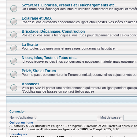
Softwares, Libraries, Presets et Téléchargements etc...
Un Forum pour échanger des infos et librairies concernant les logiciel et matér
Éclairage et DMX
Posez ici vos questions concernant les lights et/ou postez vos idées éclairées
Bricolage, Dépannage, Construction
Postez ici vos soucis techniques, vos trucs pour dépanner et tout ce qui conc
La Gratte
Pour toutes vos questions et messages concernants la guitare....
Nious, Infos, Tests et Tutos etc...
Ici vous trouverez des infos concernant le nouveaux matériel mais également 
Privé, Site et Forum
Pour ne pas trop encombrer le Forum principal, postez ici les sujets privés 
Annonces
Vous pouvez ici poster une petite annonce qui restera en ligne pendant quelq
N'oubliez pas de laissez un contact (tel ou autre)
Connexion
Nom d’utilisateur :
Mot de passe :
Qui est en ligne
Au total il y a
300
utilisateurs en ligne : 1 enregistré, 0 invisible et 299 invités (d’après le 
Le record du nombre d’utilisateurs en ligne est de
5803
, le 2 sept. 2025, 6:10
Statistiques