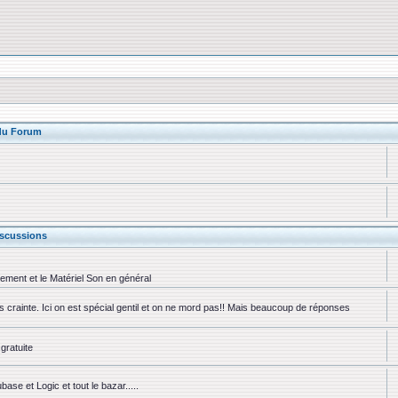
 du Forum
scussions
rement et le Matériel Son en général
ns crainte. Ici on est spécial gentil et on ne mord pas!! Mais beaucoup de réponses
gratuite
se et Logic et tout le bazar.....