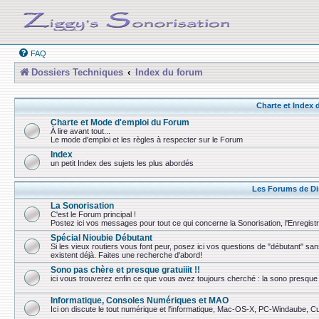
FAQ
Dossiers Techniques
Index du forum
Charte et Index
Charte et Mode d'emploi du Forum
À lire avant tout...
Le mode d'emploi et les règles à respecter sur le Forum
Index
un petit Index des sujets les plus abordés
Les Forums de Di
La Sonorisation
C'est le Forum principal !
Postez ici vos messages pour tout ce qui concerne la Sonorisation, l'Enregist
Spécial Nioubie Débutant
Si les vieux routiers vous font peur, posez ici vos questions de "débutant" sa
existent déjà. Faites une recherche d'abord!
Sono pas chère et presque gratuiiit !!
ici vous trouverez enfin ce que vous avez toujours cherché : la sono presque 
Informatique, Consoles Numériques et MAO
Ici on discute le tout numérique et l'informatique, Mac-OS-X, PC-Windaube, Cuba