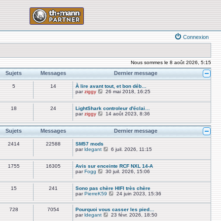
Connexion
Nous sommes le 8 août 2026, 5:15
Sujets
Messages
Dernier message
5
14
À lire avant tout, et bon déb…
V
par
ziggy
26 mai 2018, 16:25
o
i
r
18
24
LightShark controleur d'éclai…
l
V
par
ziggy
14 août 2023, 8:36
e
o
d
i
e
r
Sujets
Messages
Dernier message
r
l
n
e
2414
22588
SM57 mods
i
d
V
par
ldegant
6 juil. 2026, 11:15
e
e
o
r
r
i
m
n
r
1755
16305
Avis sur enceinte RCF NXL 14-A
e
i
l
V
par
Fogg
30 juil. 2026, 15:06
s
e
e
o
s
r
d
i
a
m
e
r
15
241
Sono pas chère HIFI très chère
g
e
r
l
V
par
PierreK59
24 juin 2023, 15:36
e
s
n
e
o
s
i
d
i
a
e
e
728
7054
Pourquoi vous casser les pied…
r
g
r
r
V
par
ldegant
23 févr. 2026, 18:50
l
e
m
n
o
e