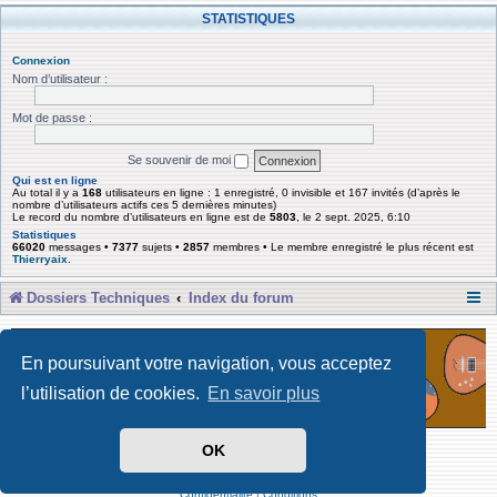
STATISTIQUES
Connexion
Nom d’utilisateur :
Mot de passe :
Se souvenir de moi
Qui est en ligne
Au total il y a
168
utilisateurs en ligne : 1 enregistré, 0 invisible et 167 invités (d’après le
nombre d’utilisateurs actifs ces 5 dernières minutes)
Le record du nombre d’utilisateurs en ligne est de
5803
, le 2 sept. 2025, 6:10
Statistiques
66020
messages •
7377
sujets •
2857
membres • Le membre enregistré le plus récent est
Thierryaix
.
Dossiers Techniques
Index du forum
En poursuivant votre navigation, vous acceptez
l’utilisation de cookies.
En savoir plus
OK
Développé par Forum Software © phpBB Limited
Traduit par phpBB-fr
Confidentialité
|
Conditions