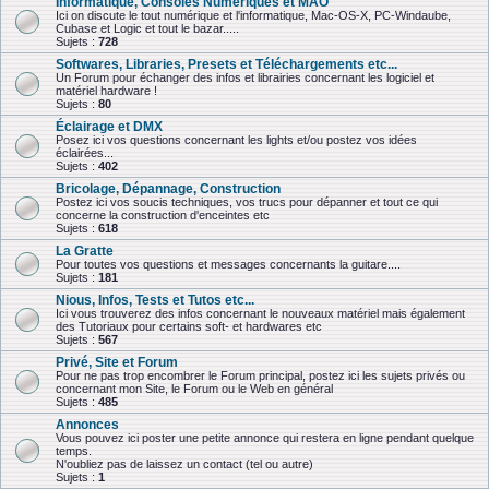
Informatique, Consoles Numériques et MAO
Ici on discute le tout numérique et l'informatique, Mac-OS-X, PC-Windaube,
Cubase et Logic et tout le bazar.....
Sujets :
728
Softwares, Libraries, Presets et Téléchargements etc...
Un Forum pour échanger des infos et librairies concernant les logiciel et
matériel hardware !
Sujets :
80
Éclairage et DMX
Posez ici vos questions concernant les lights et/ou postez vos idées
éclairées...
Sujets :
402
Bricolage, Dépannage, Construction
Postez ici vos soucis techniques, vos trucs pour dépanner et tout ce qui
concerne la construction d'enceintes etc
Sujets :
618
La Gratte
Pour toutes vos questions et messages concernants la guitare....
Sujets :
181
Nious, Infos, Tests et Tutos etc...
Ici vous trouverez des infos concernant le nouveaux matériel mais également
des Tutoriaux pour certains soft- et hardwares etc
Sujets :
567
Privé, Site et Forum
Pour ne pas trop encombrer le Forum principal, postez ici les sujets privés ou
concernant mon Site, le Forum ou le Web en général
Sujets :
485
Annonces
Vous pouvez ici poster une petite annonce qui restera en ligne pendant quelque
temps.
N'oubliez pas de laissez un contact (tel ou autre)
Sujets :
1