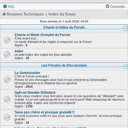
FAQ
Connexion
Dossiers Techniques
Index du forum
Nous sommes le 7 août 2026, 16:04
Charte et Index du Forum
Charte et Mode d'emploi du Forum
À lire avant tout...
Le mode d'emploi et les règles à respecter sur le Forum
Sujets :
5
Index
un petit Index des sujets les plus abordés
Sujets :
18
Les Forums de Discussions
La Sonorisation
C'est le Forum principal !
Postez ici vos messages pour tout ce qui concerne la Sonorisation,
l'Enregistrement et le Matériel Son en général
Sujets :
2414
Spécial Nioubie Débutant
Si les vieux routiers vous font peur, posez ici vos questions de "débutant" sans
crainte. Ici on est spécial gentil et on ne mord pas!! Mais beaucoup de réponses
existent déjà. Faites une recherche d'abord!
Sujets :
1755
Sono pas chère et presque gratuiiit !!
ici vous trouverez enfin ce que vous avez toujours cherché : la sono presque
gratuite
Sujets :
15