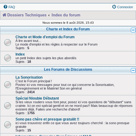
FAQ
Connexion
Dossiers Techniques
Index du forum
Nous sommes le 8 août 2026, 15:43
Charte et Index du Forum
Charte et Mode d'emploi du Forum
À lire avant tout...
Le mode d'emploi et les règles à respecter sur le Forum
Sujets :
5
Index
un petit Index des sujets les plus abordés
Sujets :
18
Les Forums de Discussions
La Sonorisation
C'est le Forum principal !
Postez ici vos messages pour tout ce qui concerne la Sonorisation,
l'Enregistrement et le Matériel Son en général
Sujets :
2414
Spécial Nioubie Débutant
Si les vieux routiers vous font peur, posez ici vos questions de "débutant" sans
crainte. Ici on est spécial gentil et on ne mord pas!! Mais beaucoup de réponses
existent déjà. Faites une recherche d'abord!
Sujets :
1755
Sono pas chère et presque gratuiiit !!
ici vous trouverez enfin ce que vous avez toujours cherché : la sono presque
gratuite
Sujets :
15