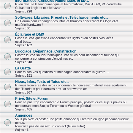
Informatique, Consoles Numériques et MAO
Ici on discute le tout numérique et l'informatique, Mac-OS-X, PC-Windaube,
Cubase et Logic et tout le bazar.....
Sujets :
728
Softwares, Libraries, Presets et Téléchargements etc...
Un Forum pour échanger des infos et librairies concernant les logiciel et
matériel hardware !
Sujets :
80
Éclairage et DMX
Posez ici vos questions concernant les lights et/ou postez vos idées
éclairées...
Sujets :
402
Bricolage, Dépannage, Construction
Postez ici vos soucis techniques, vos trucs pour dépanner et tout ce qui
concerne la construction d'enceintes etc
Sujets :
618
La Gratte
Pour toutes vos questions et messages concernants la guitare....
Sujets :
181
Nious, Infos, Tests et Tutos etc...
Ici vous trouverez des infos concernant le nouveaux matériel mais également
des Tutoriaux pour certains soft- et hardwares etc
Sujets :
567
Privé, Site et Forum
Pour ne pas trop encombrer le Forum principal, postez ici les sujets privés ou
concernant mon Site, le Forum ou le Web en général
Sujets :
485
Annonces
Vous pouvez ici poster une petite annonce qui restera en ligne pendant quelque
temps.
N'oubliez pas de laissez un contact (tel ou autre)
Sujets :
1