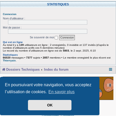
STATISTIQUES
Connexion
Nom d’utilisateur :
Mot de passe :
Se souvenir de moi
Qui est en ligne
Au total il y a
139
utilisateurs en ligne : 2 enregistrés, 0 invisible et 137 invités (d’après le
nombre d’utilisateurs actifs ces 5 dernières minutes)
Le record du nombre d’utilisateurs en ligne est de
5803
, le 2 sept. 2025, 6:10
Statistiques
66020
messages •
7377
sujets •
2857
membres • Le membre enregistré le plus récent est
Thierryaix
.
Dossiers Techniques
Index du forum
En poursuivant votre navigation, vous acceptez
l’utilisation de cookies.
En savoir plus
OK
Développé par Forum Software © phpBB Limited
Traduit par phpBB-fr
Confidentialité
|
Conditions