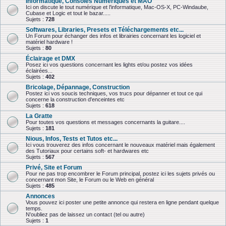
Informatique, Consoles Numériques et MAO
Ici on discute le tout numérique et l'informatique, Mac-OS-X, PC-Windaube,
Cubase et Logic et tout le bazar.....
Sujets :
728
Softwares, Libraries, Presets et Téléchargements etc...
Un Forum pour échanger des infos et librairies concernant les logiciel et
matériel hardware !
Sujets :
80
Éclairage et DMX
Posez ici vos questions concernant les lights et/ou postez vos idées
éclairées...
Sujets :
402
Bricolage, Dépannage, Construction
Postez ici vos soucis techniques, vos trucs pour dépanner et tout ce qui
concerne la construction d'enceintes etc
Sujets :
618
La Gratte
Pour toutes vos questions et messages concernants la guitare....
Sujets :
181
Nious, Infos, Tests et Tutos etc...
Ici vous trouverez des infos concernant le nouveaux matériel mais également
des Tutoriaux pour certains soft- et hardwares etc
Sujets :
567
Privé, Site et Forum
Pour ne pas trop encombrer le Forum principal, postez ici les sujets privés ou
concernant mon Site, le Forum ou le Web en général
Sujets :
485
Annonces
Vous pouvez ici poster une petite annonce qui restera en ligne pendant quelque
temps.
N'oubliez pas de laissez un contact (tel ou autre)
Sujets :
1