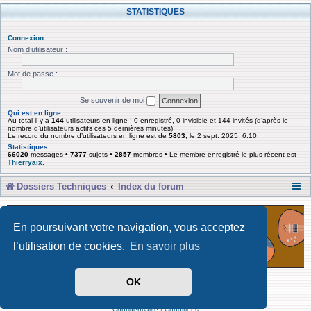
STATISTIQUES
Connexion
Nom d’utilisateur :
Mot de passe :
Se souvenir de moi
Qui est en ligne
Au total il y a
144
utilisateurs en ligne : 0 enregistré, 0 invisible et 144 invités (d’après le
nombre d’utilisateurs actifs ces 5 dernières minutes)
Le record du nombre d’utilisateurs en ligne est de
5803
, le 2 sept. 2025, 6:10
Statistiques
66020
messages •
7377
sujets •
2857
membres • Le membre enregistré le plus récent est
Thierryaix
.
Dossiers Techniques
Index du forum
En poursuivant votre navigation, vous acceptez
l’utilisation de cookies.
En savoir plus
OK
Développé par Forum Software © phpBB Limited
Traduit par phpBB-fr
Confidentialité
|
Conditions