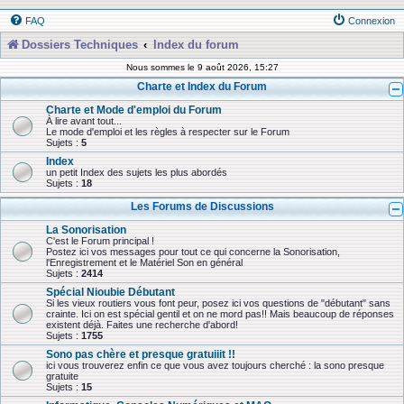
FAQ
Connexion
Dossiers Techniques
Index du forum
Nous sommes le 9 août 2026, 15:27
Charte et Index du Forum
Charte et Mode d'emploi du Forum
À lire avant tout...
Le mode d'emploi et les règles à respecter sur le Forum
Sujets :
5
Index
un petit Index des sujets les plus abordés
Sujets :
18
Les Forums de Discussions
La Sonorisation
C'est le Forum principal !
Postez ici vos messages pour tout ce qui concerne la Sonorisation,
l'Enregistrement et le Matériel Son en général
Sujets :
2414
Spécial Nioubie Débutant
Si les vieux routiers vous font peur, posez ici vos questions de "débutant" sans
crainte. Ici on est spécial gentil et on ne mord pas!! Mais beaucoup de réponses
existent déjà. Faites une recherche d'abord!
Sujets :
1755
Sono pas chère et presque gratuiiit !!
ici vous trouverez enfin ce que vous avez toujours cherché : la sono presque
gratuite
Sujets :
15