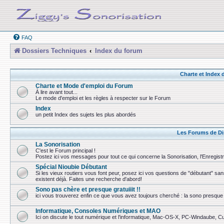
FAQ
Dossiers Techniques
Index du forum
Charte et Index
Charte et Mode d'emploi du Forum
À lire avant tout...
Le mode d'emploi et les règles à respecter sur le Forum
Index
un petit Index des sujets les plus abordés
Les Forums de Di
La Sonorisation
C'est le Forum principal !
Postez ici vos messages pour tout ce qui concerne la Sonorisation, l'Enregist
Spécial Nioubie Débutant
Si les vieux routiers vous font peur, posez ici vos questions de "débutant" sa
existent déjà. Faites une recherche d'abord!
Sono pas chère et presque gratuiiit !!
ici vous trouverez enfin ce que vous avez toujours cherché : la sono presque 
Informatique, Consoles Numériques et MAO
Ici on discute le tout numérique et l'informatique, Mac-OS-X, PC-Windaube, Cuba