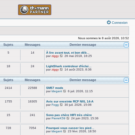
Connexion
Nous sommes le 8 août 2026, 10:52
Sujets
Messages
Dernier message
5
14
À lire avant tout, et bon déb…
V
par
ziggy
26 mai 2018, 16:25
o
i
r
18
24
LightShark controleur d'éclai…
l
V
par
ziggy
14 août 2023, 8:36
e
o
d
i
e
r
Sujets
Messages
Dernier message
r
l
n
e
2414
22588
SM57 mods
i
d
V
par
ldegant
6 juil. 2026, 11:15
e
e
o
r
r
i
m
n
r
1755
16305
Avis sur enceinte RCF NXL 14-A
e
i
l
V
par
Fogg
30 juil. 2026, 15:06
s
e
e
o
s
r
d
i
a
m
e
r
15
241
Sono pas chère HIFI très chère
g
e
r
l
V
par
PierreK59
24 juin 2023, 15:36
e
s
n
e
o
s
i
d
i
a
e
e
728
7054
Pourquoi vous casser les pied…
r
g
r
r
V
par
ldegant
23 févr. 2026, 18:50
l
e
m
n
o
e