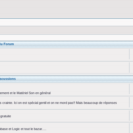
 du Forum
scussions
rement et le Matériel Son en général
ns crainte. Ici on est spécial gentil et on ne mord pas!! Mais beaucoup de réponses
gratuite
se et Logic et tout le bazar.....