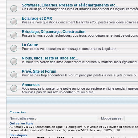
Softwares, Libraries, Presets et Téléchargements etc...
Un Forum pour échanger des infos et librairies concernant les logiciel et matér
Éclairage et DMX
Posez ici vos questions concernant les lights et/ou postez vos idées éclairées
Bricolage, Dépannage, Construction
Postez ici vos soucis techniques, vos trucs pour dépanner et tout ce qui conc
La Gratte
Pour toutes vos questions et messages concernants la guitare....
Nious, Infos, Tests et Tutos etc...
Ici vous trouverez des infos concernant le nouveaux matériel mais également 
Privé, Site et Forum
Pour ne pas trop encombrer le Forum principal, postez ici les sujets privés 
Annonces
Vous pouvez ici poster une petite annonce qui restera en ligne pendant quelq
N'oubliez pas de laissez un contact (tel ou autre)
Connexion
Nom d’utilisateur :
Mot de passe :
Qui est en ligne
Au total il y a
178
utilisateurs en ligne : 1 enregistré, 0 invisible et 177 invités (d’après le 
Le record du nombre d’utilisateurs en ligne est de
5803
, le 2 sept. 2025, 6:10
Statistiques