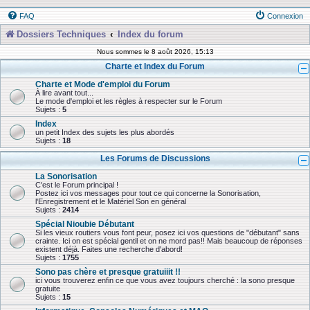
FAQ
Connexion
Dossiers Techniques
Index du forum
Nous sommes le 8 août 2026, 15:13
Charte et Index du Forum
Charte et Mode d'emploi du Forum
À lire avant tout...
Le mode d'emploi et les règles à respecter sur le Forum
Sujets :
5
Index
un petit Index des sujets les plus abordés
Sujets :
18
Les Forums de Discussions
La Sonorisation
C'est le Forum principal !
Postez ici vos messages pour tout ce qui concerne la Sonorisation,
l'Enregistrement et le Matériel Son en général
Sujets :
2414
Spécial Nioubie Débutant
Si les vieux routiers vous font peur, posez ici vos questions de "débutant" sans
crainte. Ici on est spécial gentil et on ne mord pas!! Mais beaucoup de réponses
existent déjà. Faites une recherche d'abord!
Sujets :
1755
Sono pas chère et presque gratuiiit !!
ici vous trouverez enfin ce que vous avez toujours cherché : la sono presque
gratuite
Sujets :
15