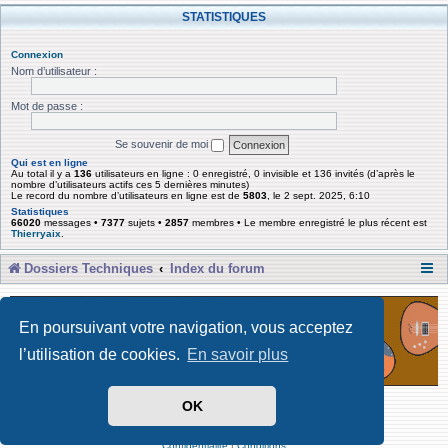
STATISTIQUES
Connexion
Nom d’utilisateur :
Mot de passe :
Se souvenir de moi
Qui est en ligne
Au total il y a
136
utilisateurs en ligne : 0 enregistré, 0 invisible et 136 invités (d’après le
nombre d’utilisateurs actifs ces 5 dernières minutes)
Le record du nombre d’utilisateurs en ligne est de
5803
, le 2 sept. 2025, 6:10
Statistiques
66020
messages •
7377
sujets •
2857
membres • Le membre enregistré le plus récent est
Thierryaix
.
Dossiers Techniques
Index du forum
En poursuivant votre navigation, vous acceptez
l’utilisation de cookies.
En savoir plus
OK
Développé par Forum Software © phpBB Limited
Traduit par phpBB-fr
Confidentialité
|
Conditions