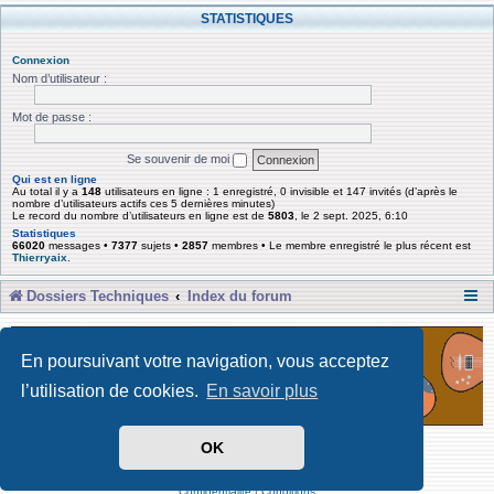
STATISTIQUES
Connexion
Nom d’utilisateur :
Mot de passe :
Se souvenir de moi
Qui est en ligne
Au total il y a
148
utilisateurs en ligne : 1 enregistré, 0 invisible et 147 invités (d’après le
nombre d’utilisateurs actifs ces 5 dernières minutes)
Le record du nombre d’utilisateurs en ligne est de
5803
, le 2 sept. 2025, 6:10
Statistiques
66020
messages •
7377
sujets •
2857
membres • Le membre enregistré le plus récent est
Thierryaix
.
Dossiers Techniques
Index du forum
En poursuivant votre navigation, vous acceptez
l’utilisation de cookies.
En savoir plus
OK
Développé par Forum Software © phpBB Limited
Traduit par phpBB-fr
Confidentialité
|
Conditions