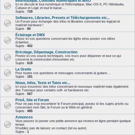
Informatique, Consoles Numériques et MAO
Ici on discute le tout numérique et l'informatique, Mac-OS-X, PC-Windaube,
Cubase et Logic et tout le bazar.....
Sujets :
728
Softwares, Libraries, Presets et Téléchargements etc...
Un Forum pour échanger des infos et librairies concernant les logiciel et
matériel hardware !
Sujets :
80
Éclairage et DMX
Posez ici vos questions concernant les lights et/ou postez vos idées
éclairées...
Sujets :
402
Bricolage, Dépannage, Construction
Postez ici vos soucis techniques, vos trucs pour dépanner et tout ce qui
concerne la construction d'enceintes etc
Sujets :
618
La Gratte
Pour toutes vos questions et messages concernants la guitare....
Sujets :
181
Nious, Infos, Tests et Tutos etc...
Ici vous trouverez des infos concernant le nouveaux matériel mais également
des Tutoriaux pour certains soft- et hardwares etc
Sujets :
567
Privé, Site et Forum
Pour ne pas trop encombrer le Forum principal, postez ici les sujets privés ou
concernant mon Site, le Forum ou le Web en général
Sujets :
485
Annonces
Vous pouvez ici poster une petite annonce qui restera en ligne pendant quelque
temps.
N'oubliez pas de laissez un contact (tel ou autre)
Sujets :
1