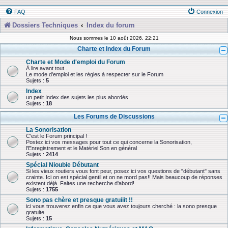
FAQ
Connexion
Dossiers Techniques
Index du forum
Nous sommes le 10 août 2026, 22:21
Charte et Index du Forum
Charte et Mode d'emploi du Forum
À lire avant tout...
Le mode d'emploi et les règles à respecter sur le Forum
Sujets :
5
Index
un petit Index des sujets les plus abordés
Sujets :
18
Les Forums de Discussions
La Sonorisation
C'est le Forum principal !
Postez ici vos messages pour tout ce qui concerne la Sonorisation,
l'Enregistrement et le Matériel Son en général
Sujets :
2414
Spécial Nioubie Débutant
Si les vieux routiers vous font peur, posez ici vos questions de "débutant" sans
crainte. Ici on est spécial gentil et on ne mord pas!! Mais beaucoup de réponses
existent déjà. Faites une recherche d'abord!
Sujets :
1755
Sono pas chère et presque gratuiiit !!
ici vous trouverez enfin ce que vous avez toujours cherché : la sono presque
gratuite
Sujets :
15