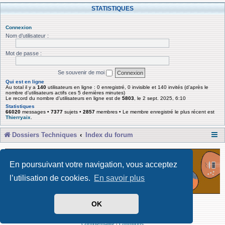
STATISTIQUES
Connexion
Nom d’utilisateur :
Mot de passe :
Se souvenir de moi
Qui est en ligne
Au total il y a
140
utilisateurs en ligne : 0 enregistré, 0 invisible et 140 invités (d’après le
nombre d’utilisateurs actifs ces 5 dernières minutes)
Le record du nombre d’utilisateurs en ligne est de
5803
, le 2 sept. 2025, 6:10
Statistiques
66020
messages •
7377
sujets •
2857
membres • Le membre enregistré le plus récent est
Thierryaix
.
Dossiers Techniques
Index du forum
En poursuivant votre navigation, vous acceptez
l’utilisation de cookies.
En savoir plus
OK
Développé par Forum Software © phpBB Limited
Traduit par phpBB-fr
Confidentialité
|
Conditions