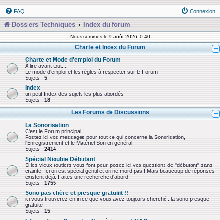
FAQ
Connexion
Dossiers Techniques
Index du forum
Nous sommes le 9 août 2026, 0:40
Charte et Index du Forum
Charte et Mode d'emploi du Forum
À lire avant tout...
Le mode d'emploi et les règles à respecter sur le Forum
Sujets :
5
Index
un petit Index des sujets les plus abordés
Sujets :
18
Les Forums de Discussions
La Sonorisation
C'est le Forum principal !
Postez ici vos messages pour tout ce qui concerne la Sonorisation,
l'Enregistrement et le Matériel Son en général
Sujets :
2414
Spécial Nioubie Débutant
Si les vieux routiers vous font peur, posez ici vos questions de "débutant" sans
crainte. Ici on est spécial gentil et on ne mord pas!! Mais beaucoup de réponses
existent déjà. Faites une recherche d'abord!
Sujets :
1755
Sono pas chère et presque gratuiiit !!
ici vous trouverez enfin ce que vous avez toujours cherché : la sono presque
gratuite
Sujets :
15