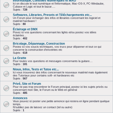
Informatique, Consoles Numériques et MAO
Ici on discute le tout numérique et l'informatique, Mac-OS-X, PC-Windaube,
Cubase et Logic et tout le bazar.....
Sujets :
728
Softwares, Libraries, Presets et Téléchargements etc...
Un Forum pour échanger des infos et librairies concernant les logiciel et
matériel hardware !
Sujets :
80
Éclairage et DMX
Posez ici vos questions concernant les lights et/ou postez vos idées
éclairées...
Sujets :
402
Bricolage, Dépannage, Construction
Postez ici vos soucis techniques, vos trucs pour dépanner et tout ce qui
concerne la construction d'enceintes etc
Sujets :
618
La Gratte
Pour toutes vos questions et messages concernants la guitare....
Sujets :
181
Nious, Infos, Tests et Tutos etc...
Ici vous trouverez des infos concernant le nouveaux matériel mais également
des Tutoriaux pour certains soft- et hardwares etc
Sujets :
567
Privé, Site et Forum
Pour ne pas trop encombrer le Forum principal, postez ici les sujets privés ou
concernant mon Site, le Forum ou le Web en général
Sujets :
485
Annonces
Vous pouvez ici poster une petite annonce qui restera en ligne pendant quelque
temps.
N'oubliez pas de laissez un contact (tel ou autre)
Sujets :
1