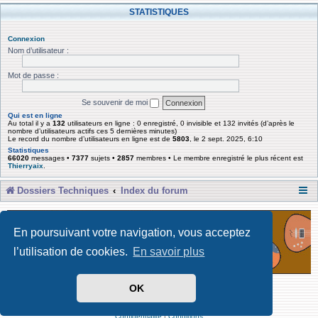
STATISTIQUES
Connexion
Nom d’utilisateur :
Mot de passe :
Se souvenir de moi
Qui est en ligne
Au total il y a
132
utilisateurs en ligne : 0 enregistré, 0 invisible et 132 invités (d’après le
nombre d’utilisateurs actifs ces 5 dernières minutes)
Le record du nombre d’utilisateurs en ligne est de
5803
, le 2 sept. 2025, 6:10
Statistiques
66020
messages •
7377
sujets •
2857
membres • Le membre enregistré le plus récent est
Thierryaix
.
Dossiers Techniques
Index du forum
En poursuivant votre navigation, vous acceptez
l’utilisation de cookies.
En savoir plus
OK
Développé par Forum Software © phpBB Limited
Traduit par phpBB-fr
Confidentialité
|
Conditions