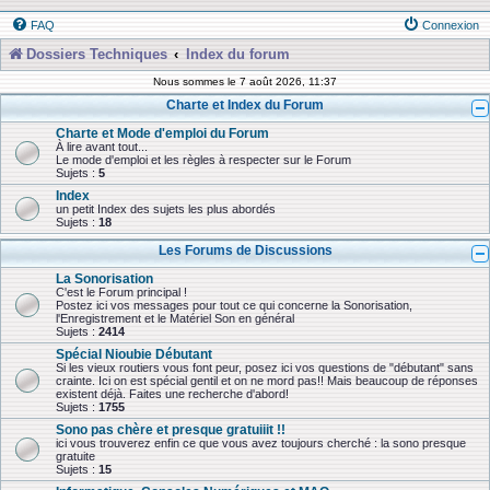
FAQ
Connexion
Dossiers Techniques
Index du forum
Nous sommes le 7 août 2026, 11:37
Charte et Index du Forum
Charte et Mode d'emploi du Forum
À lire avant tout...
Le mode d'emploi et les règles à respecter sur le Forum
Sujets :
5
Index
un petit Index des sujets les plus abordés
Sujets :
18
Les Forums de Discussions
La Sonorisation
C'est le Forum principal !
Postez ici vos messages pour tout ce qui concerne la Sonorisation,
l'Enregistrement et le Matériel Son en général
Sujets :
2414
Spécial Nioubie Débutant
Si les vieux routiers vous font peur, posez ici vos questions de "débutant" sans
crainte. Ici on est spécial gentil et on ne mord pas!! Mais beaucoup de réponses
existent déjà. Faites une recherche d'abord!
Sujets :
1755
Sono pas chère et presque gratuiiit !!
ici vous trouverez enfin ce que vous avez toujours cherché : la sono presque
gratuite
Sujets :
15