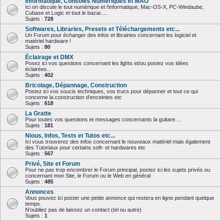
Informatique, Consoles Numériques et MAO
Ici on discute le tout numérique et l'informatique, Mac-OS-X, PC-Windaube,
Cubase et Logic et tout le bazar.....
Sujets :
728
Softwares, Libraries, Presets et Téléchargements etc...
Un Forum pour échanger des infos et librairies concernant les logiciel et
matériel hardware !
Sujets :
80
Éclairage et DMX
Posez ici vos questions concernant les lights et/ou postez vos idées
éclairées...
Sujets :
402
Bricolage, Dépannage, Construction
Postez ici vos soucis techniques, vos trucs pour dépanner et tout ce qui
concerne la construction d'enceintes etc
Sujets :
618
La Gratte
Pour toutes vos questions et messages concernants la guitare....
Sujets :
181
Nious, Infos, Tests et Tutos etc...
Ici vous trouverez des infos concernant le nouveaux matériel mais également
des Tutoriaux pour certains soft- et hardwares etc
Sujets :
567
Privé, Site et Forum
Pour ne pas trop encombrer le Forum principal, postez ici les sujets privés ou
concernant mon Site, le Forum ou le Web en général
Sujets :
485
Annonces
Vous pouvez ici poster une petite annonce qui restera en ligne pendant quelque
temps.
N'oubliez pas de laissez un contact (tel ou autre)
Sujets :
1