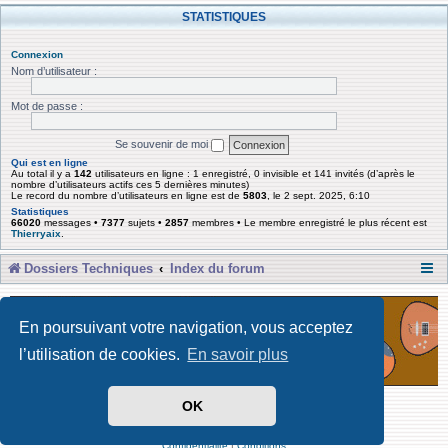
STATISTIQUES
Connexion
Nom d’utilisateur :
Mot de passe :
Se souvenir de moi
Qui est en ligne
Au total il y a
142
utilisateurs en ligne : 1 enregistré, 0 invisible et 141 invités (d’après le
nombre d’utilisateurs actifs ces 5 dernières minutes)
Le record du nombre d’utilisateurs en ligne est de
5803
, le 2 sept. 2025, 6:10
Statistiques
66020
messages •
7377
sujets •
2857
membres • Le membre enregistré le plus récent est
Thierryaix
.
Dossiers Techniques
Index du forum
En poursuivant votre navigation, vous acceptez
l’utilisation de cookies.
En savoir plus
OK
Développé par Forum Software © phpBB Limited
Traduit par phpBB-fr
Confidentialité
|
Conditions