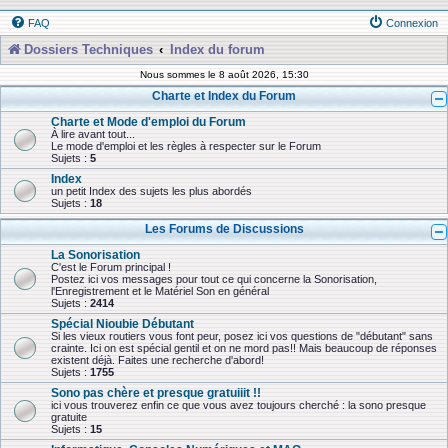
FAQ
Connexion
Dossiers Techniques
Index du forum
Nous sommes le 8 août 2026, 15:30
Charte et Index du Forum
Charte et Mode d'emploi du Forum
À lire avant tout...
Le mode d'emploi et les règles à respecter sur le Forum
Sujets :
5
Index
un petit Index des sujets les plus abordés
Sujets :
18
Les Forums de Discussions
La Sonorisation
C'est le Forum principal !
Postez ici vos messages pour tout ce qui concerne la Sonorisation,
l'Enregistrement et le Matériel Son en général
Sujets :
2414
Spécial Nioubie Débutant
Si les vieux routiers vous font peur, posez ici vos questions de "débutant" sans
crainte. Ici on est spécial gentil et on ne mord pas!! Mais beaucoup de réponses
existent déjà. Faites une recherche d'abord!
Sujets :
1755
Sono pas chère et presque gratuiiit !!
ici vous trouverez enfin ce que vous avez toujours cherché : la sono presque
gratuite
Sujets :
15