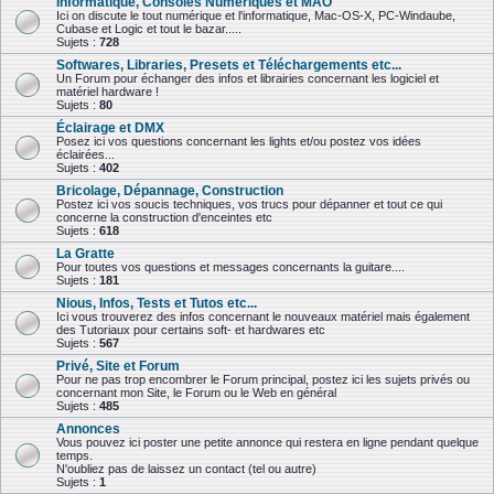
Informatique, Consoles Numériques et MAO
Ici on discute le tout numérique et l'informatique, Mac-OS-X, PC-Windaube,
Cubase et Logic et tout le bazar.....
Sujets :
728
Softwares, Libraries, Presets et Téléchargements etc...
Un Forum pour échanger des infos et librairies concernant les logiciel et
matériel hardware !
Sujets :
80
Éclairage et DMX
Posez ici vos questions concernant les lights et/ou postez vos idées
éclairées...
Sujets :
402
Bricolage, Dépannage, Construction
Postez ici vos soucis techniques, vos trucs pour dépanner et tout ce qui
concerne la construction d'enceintes etc
Sujets :
618
La Gratte
Pour toutes vos questions et messages concernants la guitare....
Sujets :
181
Nious, Infos, Tests et Tutos etc...
Ici vous trouverez des infos concernant le nouveaux matériel mais également
des Tutoriaux pour certains soft- et hardwares etc
Sujets :
567
Privé, Site et Forum
Pour ne pas trop encombrer le Forum principal, postez ici les sujets privés ou
concernant mon Site, le Forum ou le Web en général
Sujets :
485
Annonces
Vous pouvez ici poster une petite annonce qui restera en ligne pendant quelque
temps.
N'oubliez pas de laissez un contact (tel ou autre)
Sujets :
1