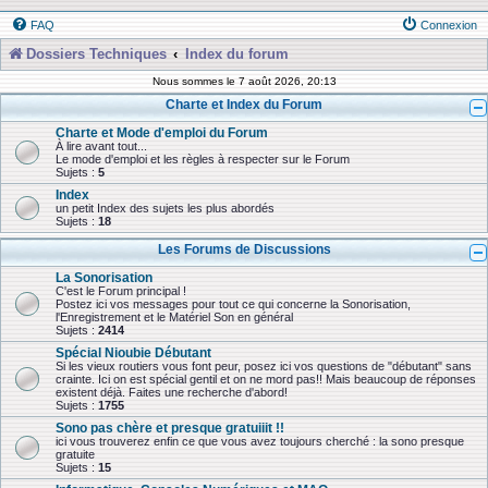
FAQ
Connexion
Dossiers Techniques
Index du forum
Nous sommes le 7 août 2026, 20:13
Charte et Index du Forum
Charte et Mode d'emploi du Forum
À lire avant tout...
Le mode d'emploi et les règles à respecter sur le Forum
Sujets :
5
Index
un petit Index des sujets les plus abordés
Sujets :
18
Les Forums de Discussions
La Sonorisation
C'est le Forum principal !
Postez ici vos messages pour tout ce qui concerne la Sonorisation,
l'Enregistrement et le Matériel Son en général
Sujets :
2414
Spécial Nioubie Débutant
Si les vieux routiers vous font peur, posez ici vos questions de "débutant" sans
crainte. Ici on est spécial gentil et on ne mord pas!! Mais beaucoup de réponses
existent déjà. Faites une recherche d'abord!
Sujets :
1755
Sono pas chère et presque gratuiiit !!
ici vous trouverez enfin ce que vous avez toujours cherché : la sono presque
gratuite
Sujets :
15