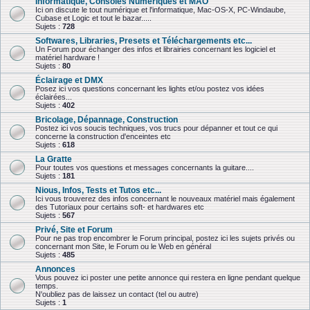
Informatique, Consoles Numériques et MAO
Ici on discute le tout numérique et l'informatique, Mac-OS-X, PC-Windaube,
Cubase et Logic et tout le bazar.....
Sujets :
728
Softwares, Libraries, Presets et Téléchargements etc...
Un Forum pour échanger des infos et librairies concernant les logiciel et
matériel hardware !
Sujets :
80
Éclairage et DMX
Posez ici vos questions concernant les lights et/ou postez vos idées
éclairées...
Sujets :
402
Bricolage, Dépannage, Construction
Postez ici vos soucis techniques, vos trucs pour dépanner et tout ce qui
concerne la construction d'enceintes etc
Sujets :
618
La Gratte
Pour toutes vos questions et messages concernants la guitare....
Sujets :
181
Nious, Infos, Tests et Tutos etc...
Ici vous trouverez des infos concernant le nouveaux matériel mais également
des Tutoriaux pour certains soft- et hardwares etc
Sujets :
567
Privé, Site et Forum
Pour ne pas trop encombrer le Forum principal, postez ici les sujets privés ou
concernant mon Site, le Forum ou le Web en général
Sujets :
485
Annonces
Vous pouvez ici poster une petite annonce qui restera en ligne pendant quelque
temps.
N'oubliez pas de laissez un contact (tel ou autre)
Sujets :
1