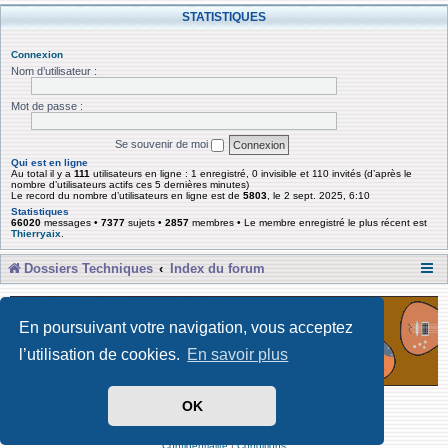
STATISTIQUES
Connexion
Nom d’utilisateur :
Mot de passe :
Se souvenir de moi
Qui est en ligne
Au total il y a
111
utilisateurs en ligne : 1 enregistré, 0 invisible et 110 invités (d’après le
nombre d’utilisateurs actifs ces 5 dernières minutes)
Le record du nombre d’utilisateurs en ligne est de
5803
, le 2 sept. 2025, 6:10
Statistiques
66020
messages •
7377
sujets •
2857
membres • Le membre enregistré le plus récent est
Thierryaix
.
Dossiers Techniques
Index du forum
En poursuivant votre navigation, vous acceptez
l’utilisation de cookies.
En savoir plus
OK
Développé par Forum Software © phpBB Limited
Traduit par phpBB-fr
Confidentialité
|
Conditions