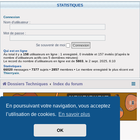
STATISTIQUES
Connexion
Nom d’utilisateur :
Mot de passe :
Se souvenir de moi
Qui est en ligne
Au total il y a
158
utilisateurs en ligne : 1 enregistré, 0 invisible et 157 invités (d’après le
nombre d’utilisateurs actifs ces 5 dernières minutes)
Le record du nombre d’utilisateurs en ligne est de
5803
, le 2 sept. 2025, 6:10
Statistiques
66020
messages •
7377
sujets •
2857
membres • Le membre enregistré le plus récent est
Thierryaix
.
Dossiers Techniques
Index du forum
En poursuivant votre navigation, vous acceptez
l’utilisation de cookies.
En savoir plus
Développé par Forum Software © phpBB Limited
OK
Traduit par phpBB-fr
Confidentialité
|
Conditions