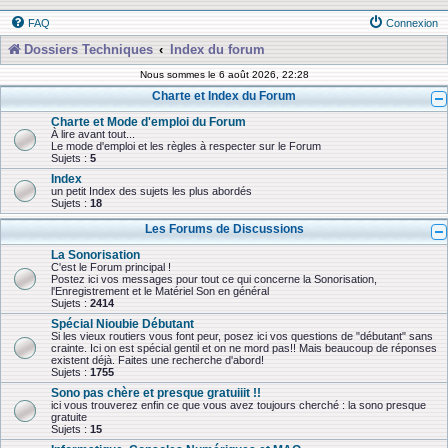
FAQ
Connexion
Dossiers Techniques
Index du forum
Nous sommes le 6 août 2026, 22:28
Charte et Index du Forum
Charte et Mode d'emploi du Forum
À lire avant tout...
Le mode d'emploi et les règles à respecter sur le Forum
Sujets :
5
Index
un petit Index des sujets les plus abordés
Sujets :
18
Les Forums de Discussions
La Sonorisation
C'est le Forum principal !
Postez ici vos messages pour tout ce qui concerne la Sonorisation,
l'Enregistrement et le Matériel Son en général
Sujets :
2414
Spécial Nioubie Débutant
Si les vieux routiers vous font peur, posez ici vos questions de "débutant" sans
crainte. Ici on est spécial gentil et on ne mord pas!! Mais beaucoup de réponses
existent déjà. Faites une recherche d'abord!
Sujets :
1755
Sono pas chère et presque gratuiiit !!
ici vous trouverez enfin ce que vous avez toujours cherché : la sono presque
gratuite
Sujets :
15