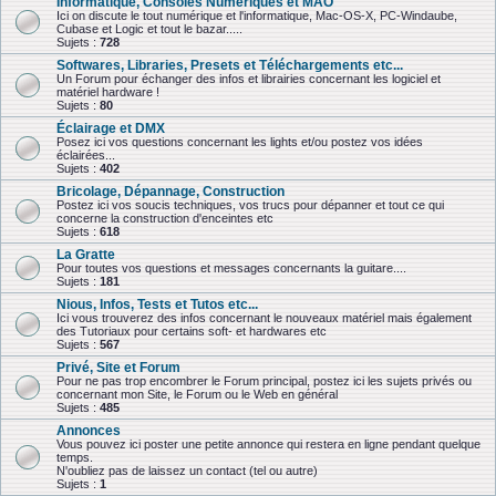
Informatique, Consoles Numériques et MAO
Ici on discute le tout numérique et l'informatique, Mac-OS-X, PC-Windaube,
Cubase et Logic et tout le bazar.....
Sujets :
728
Softwares, Libraries, Presets et Téléchargements etc...
Un Forum pour échanger des infos et librairies concernant les logiciel et
matériel hardware !
Sujets :
80
Éclairage et DMX
Posez ici vos questions concernant les lights et/ou postez vos idées
éclairées...
Sujets :
402
Bricolage, Dépannage, Construction
Postez ici vos soucis techniques, vos trucs pour dépanner et tout ce qui
concerne la construction d'enceintes etc
Sujets :
618
La Gratte
Pour toutes vos questions et messages concernants la guitare....
Sujets :
181
Nious, Infos, Tests et Tutos etc...
Ici vous trouverez des infos concernant le nouveaux matériel mais également
des Tutoriaux pour certains soft- et hardwares etc
Sujets :
567
Privé, Site et Forum
Pour ne pas trop encombrer le Forum principal, postez ici les sujets privés ou
concernant mon Site, le Forum ou le Web en général
Sujets :
485
Annonces
Vous pouvez ici poster une petite annonce qui restera en ligne pendant quelque
temps.
N'oubliez pas de laissez un contact (tel ou autre)
Sujets :
1