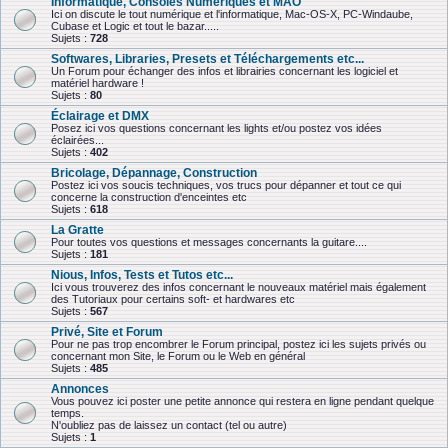
Informatique, Consoles Numériques et MAO
Ici on discute le tout numérique et l'informatique, Mac-OS-X, PC-Windaube,
Cubase et Logic et tout le bazar.....
Sujets :
728
Softwares, Libraries, Presets et Téléchargements etc...
Un Forum pour échanger des infos et librairies concernant les logiciel et
matériel hardware !
Sujets :
80
Éclairage et DMX
Posez ici vos questions concernant les lights et/ou postez vos idées
éclairées...
Sujets :
402
Bricolage, Dépannage, Construction
Postez ici vos soucis techniques, vos trucs pour dépanner et tout ce qui
concerne la construction d'enceintes etc
Sujets :
618
La Gratte
Pour toutes vos questions et messages concernants la guitare....
Sujets :
181
Nious, Infos, Tests et Tutos etc...
Ici vous trouverez des infos concernant le nouveaux matériel mais également
des Tutoriaux pour certains soft- et hardwares etc
Sujets :
567
Privé, Site et Forum
Pour ne pas trop encombrer le Forum principal, postez ici les sujets privés ou
concernant mon Site, le Forum ou le Web en général
Sujets :
485
Annonces
Vous pouvez ici poster une petite annonce qui restera en ligne pendant quelque
temps.
N'oubliez pas de laissez un contact (tel ou autre)
Sujets :
1