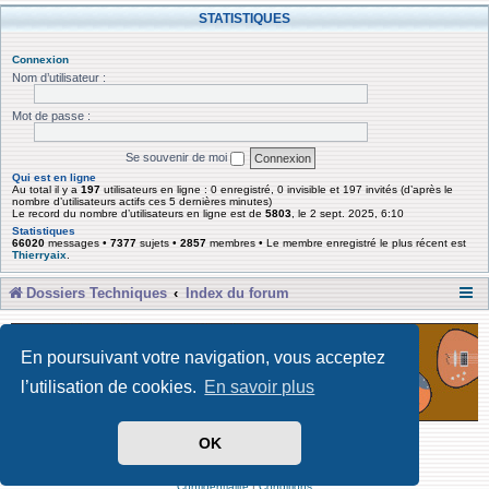
STATISTIQUES
Connexion
Nom d’utilisateur :
Mot de passe :
Se souvenir de moi
Qui est en ligne
Au total il y a
197
utilisateurs en ligne : 0 enregistré, 0 invisible et 197 invités (d’après le
nombre d’utilisateurs actifs ces 5 dernières minutes)
Le record du nombre d’utilisateurs en ligne est de
5803
, le 2 sept. 2025, 6:10
Statistiques
66020
messages •
7377
sujets •
2857
membres • Le membre enregistré le plus récent est
Thierryaix
.
Dossiers Techniques
Index du forum
En poursuivant votre navigation, vous acceptez
l’utilisation de cookies.
En savoir plus
OK
Développé par Forum Software © phpBB Limited
Traduit par phpBB-fr
Confidentialité
|
Conditions