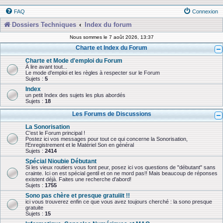
FAQ
Connexion
Dossiers Techniques
Index du forum
Nous sommes le 7 août 2026, 13:37
Charte et Index du Forum
Charte et Mode d'emploi du Forum
À lire avant tout...
Le mode d'emploi et les règles à respecter sur le Forum
Sujets :
5
Index
un petit Index des sujets les plus abordés
Sujets :
18
Les Forums de Discussions
La Sonorisation
C'est le Forum principal !
Postez ici vos messages pour tout ce qui concerne la Sonorisation,
l'Enregistrement et le Matériel Son en général
Sujets :
2414
Spécial Nioubie Débutant
Si les vieux routiers vous font peur, posez ici vos questions de "débutant" sans
crainte. Ici on est spécial gentil et on ne mord pas!! Mais beaucoup de réponses
existent déjà. Faites une recherche d'abord!
Sujets :
1755
Sono pas chère et presque gratuiiit !!
ici vous trouverez enfin ce que vous avez toujours cherché : la sono presque
gratuite
Sujets :
15