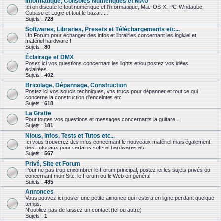
Informatique, Consoles Numériques et MAO
Ici on discute le tout numérique et l'informatique, Mac-OS-X, PC-Windaube,
Cubase et Logic et tout le bazar.....
Sujets :
728
Softwares, Libraries, Presets et Téléchargements etc...
Un Forum pour échanger des infos et librairies concernant les logiciel et
matériel hardware !
Sujets :
80
Éclairage et DMX
Posez ici vos questions concernant les lights et/ou postez vos idées
éclairées...
Sujets :
402
Bricolage, Dépannage, Construction
Postez ici vos soucis techniques, vos trucs pour dépanner et tout ce qui
concerne la construction d'enceintes etc
Sujets :
618
La Gratte
Pour toutes vos questions et messages concernants la guitare....
Sujets :
181
Nious, Infos, Tests et Tutos etc...
Ici vous trouverez des infos concernant le nouveaux matériel mais également
des Tutoriaux pour certains soft- et hardwares etc
Sujets :
567
Privé, Site et Forum
Pour ne pas trop encombrer le Forum principal, postez ici les sujets privés ou
concernant mon Site, le Forum ou le Web en général
Sujets :
485
Annonces
Vous pouvez ici poster une petite annonce qui restera en ligne pendant quelque
temps.
N'oubliez pas de laissez un contact (tel ou autre)
Sujets :
1