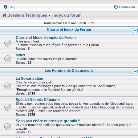
FAQ
Connexion
Dossiers Techniques
Index du forum
Nous sommes le 6 août 2026, 9:55
Charte et Index du Forum
Charte et Mode d'emploi du Forum
À lire avant tout...
Le mode d'emploi et les règles à respecter sur le Forum
Sujets :
5
Index
un petit Index des sujets les plus abordés
Sujets :
18
Les Forums de Discussions
La Sonorisation
C'est le Forum principal !
Postez ici vos messages pour tout ce qui concerne la Sonorisation,
l'Enregistrement et le Matériel Son en général
Sujets :
2414
Spécial Nioubie Débutant
Si les vieux routiers vous font peur, posez ici vos questions de "débutant" sans
crainte. Ici on est spécial gentil et on ne mord pas!! Mais beaucoup de réponses
existent déjà. Faites une recherche d'abord!
Sujets :
1755
Sono pas chère et presque gratuiiit !!
ici vous trouverez enfin ce que vous avez toujours cherché : la sono presque
gratuite
Sujets :
15