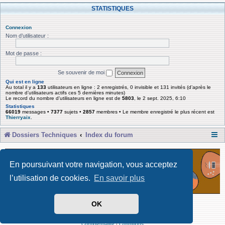
STATISTIQUES
Connexion
Nom d’utilisateur :
Mot de passe :
Se souvenir de moi
Qui est en ligne
Au total il y a
133
utilisateurs en ligne : 2 enregistrés, 0 invisible et 131 invités (d’après le
nombre d’utilisateurs actifs ces 5 dernières minutes)
Le record du nombre d’utilisateurs en ligne est de
5803
, le 2 sept. 2025, 6:10
Statistiques
66019
messages •
7377
sujets •
2857
membres • Le membre enregistré le plus récent est
Thierryaix
.
Dossiers Techniques
Index du forum
En poursuivant votre navigation, vous acceptez
l’utilisation de cookies.
En savoir plus
OK
Développé par Forum Software © phpBB Limited
Traduit par phpBB-fr
Confidentialité
|
Conditions