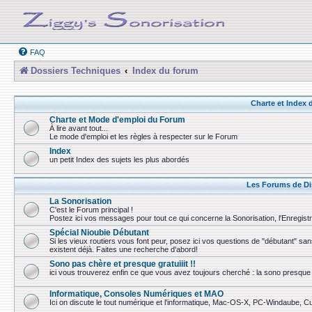
FAQ
Dossiers Techniques
Index du forum
Charte et Index
Charte et Mode d'emploi du Forum
À lire avant tout...
Le mode d'emploi et les règles à respecter sur le Forum
Index
un petit Index des sujets les plus abordés
Les Forums de Di
La Sonorisation
C'est le Forum principal !
Postez ici vos messages pour tout ce qui concerne la Sonorisation, l'Enregist
Spécial Nioubie Débutant
Si les vieux routiers vous font peur, posez ici vos questions de "débutant" sa
existent déjà. Faites une recherche d'abord!
Sono pas chère et presque gratuiiit !!
ici vous trouverez enfin ce que vous avez toujours cherché : la sono presque 
Informatique, Consoles Numériques et MAO
Ici on discute le tout numérique et l'informatique, Mac-OS-X, PC-Windaube, Cuba