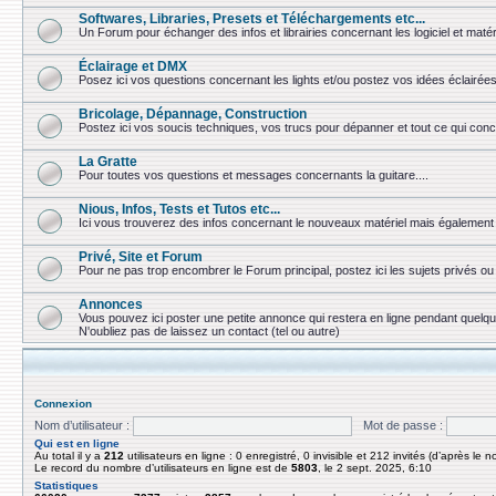
Softwares, Libraries, Presets et Téléchargements etc...
Un Forum pour échanger des infos et librairies concernant les logiciel et matér
Éclairage et DMX
Posez ici vos questions concernant les lights et/ou postez vos idées éclairées
Bricolage, Dépannage, Construction
Postez ici vos soucis techniques, vos trucs pour dépanner et tout ce qui conc
La Gratte
Pour toutes vos questions et messages concernants la guitare....
Nious, Infos, Tests et Tutos etc...
Ici vous trouverez des infos concernant le nouveaux matériel mais également 
Privé, Site et Forum
Pour ne pas trop encombrer le Forum principal, postez ici les sujets privés 
Annonces
Vous pouvez ici poster une petite annonce qui restera en ligne pendant quelq
N'oubliez pas de laissez un contact (tel ou autre)
Connexion
Nom d’utilisateur :
Mot de passe :
Qui est en ligne
Au total il y a
212
utilisateurs en ligne : 0 enregistré, 0 invisible et 212 invités (d’après le 
Le record du nombre d’utilisateurs en ligne est de
5803
, le 2 sept. 2025, 6:10
Statistiques