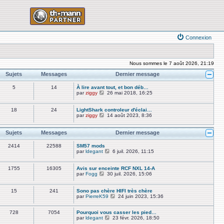
Connexion
Nous sommes le 7 août 2026, 21:19
Sujets
Messages
Dernier message
5
14
À lire avant tout, et bon déb…
V
par
ziggy
26 mai 2018, 16:25
o
i
r
18
24
LightShark controleur d'éclai…
l
V
par
ziggy
14 août 2023, 8:36
e
o
d
i
e
r
Sujets
Messages
Dernier message
r
l
n
e
2414
22588
SM57 mods
i
d
V
par
ldegant
6 juil. 2026, 11:15
e
e
o
r
r
i
m
n
r
1755
16305
Avis sur enceinte RCF NXL 14-A
e
i
l
V
par
Fogg
30 juil. 2026, 15:06
s
e
e
o
s
r
d
i
a
m
e
r
15
241
Sono pas chère HIFI très chère
g
e
r
l
V
par
PierreK59
24 juin 2023, 15:36
e
s
n
e
o
s
i
d
i
a
e
e
728
7054
Pourquoi vous casser les pied…
r
g
r
r
V
par
ldegant
23 févr. 2026, 18:50
l
e
m
n
o
e