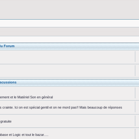
 du Forum
scussions
rement et le Matériel Son en général
ns crainte. Ici on est spécial gentil et on ne mord pas!! Mais beaucoup de réponses
gratuite
se et Logic et tout le bazar.....