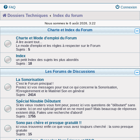
FAQ
Connexion
Dossiers Techniques
Index du forum
Nous sommes le 6 août 2026, 3:22
Charte et Index du Forum
Charte et Mode d'emploi du Forum
À lire avant tout...
Le mode d'emploi et les règles à respecter sur le Forum
Sujets :
5
Index
un petit Index des sujets les plus abordés
Sujets :
18
Les Forums de Discussions
La Sonorisation
C'est le Forum principal !
Postez ici vos messages pour tout ce qui concerne la Sonorisation,
l'Enregistrement et le Matériel Son en général
Sujets :
2414
Spécial Nioubie Débutant
Si les vieux routiers vous font peur, posez ici vos questions de "débutant" sans
crainte. Ici on est spécial gentil et on ne mord pas!! Mais beaucoup de réponses
existent déjà. Faites une recherche d'abord!
Sujets :
1755
Sono pas chère et presque gratuiiit !!
ici vous trouverez enfin ce que vous avez toujours cherché : la sono presque
gratuite
Sujets :
15