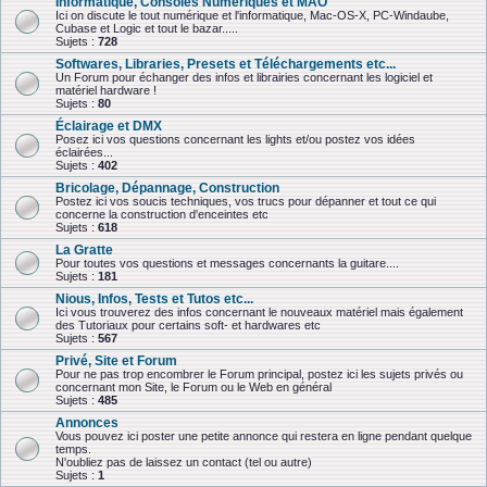
Informatique, Consoles Numériques et MAO
Ici on discute le tout numérique et l'informatique, Mac-OS-X, PC-Windaube,
Cubase et Logic et tout le bazar.....
Sujets :
728
Softwares, Libraries, Presets et Téléchargements etc...
Un Forum pour échanger des infos et librairies concernant les logiciel et
matériel hardware !
Sujets :
80
Éclairage et DMX
Posez ici vos questions concernant les lights et/ou postez vos idées
éclairées...
Sujets :
402
Bricolage, Dépannage, Construction
Postez ici vos soucis techniques, vos trucs pour dépanner et tout ce qui
concerne la construction d'enceintes etc
Sujets :
618
La Gratte
Pour toutes vos questions et messages concernants la guitare....
Sujets :
181
Nious, Infos, Tests et Tutos etc...
Ici vous trouverez des infos concernant le nouveaux matériel mais également
des Tutoriaux pour certains soft- et hardwares etc
Sujets :
567
Privé, Site et Forum
Pour ne pas trop encombrer le Forum principal, postez ici les sujets privés ou
concernant mon Site, le Forum ou le Web en général
Sujets :
485
Annonces
Vous pouvez ici poster une petite annonce qui restera en ligne pendant quelque
temps.
N'oubliez pas de laissez un contact (tel ou autre)
Sujets :
1