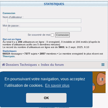
STATISTIQUES
Connexion
Nom d’utilisateur :
Mot de passe :
Se souvenir de moi
Qui est en ligne
Au total il y a
194
utilisateurs en ligne : 0 enregistré, 0 invisible et 194 invités (d’après le
nombre d’utilisateurs actifs ces 5 dernières minutes)
Le record du nombre d’utilisateurs en ligne est de
5803
, le 2 sept. 2025, 6:10
Statistiques
66019
messages •
7377
sujets •
2857
membres • Le membre enregistré le plus récent est
Thierryaix
.
Dossiers Techniques
Index du forum
En poursuivant votre navigation, vous acceptez
l’utilisation de cookies.
En savoir plus
OK
Développé par Forum Software © phpBB Limited
Traduit par phpBB-fr
Confidentialité
|
Conditions