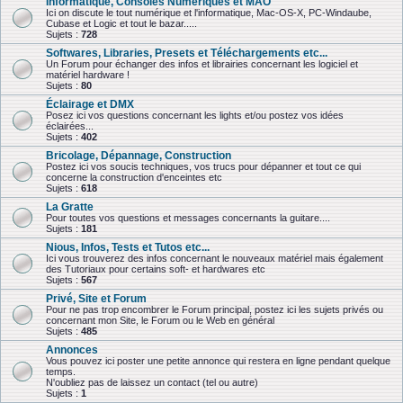
Informatique, Consoles Numériques et MAO
Ici on discute le tout numérique et l'informatique, Mac-OS-X, PC-Windaube,
Cubase et Logic et tout le bazar.....
Sujets :
728
Softwares, Libraries, Presets et Téléchargements etc...
Un Forum pour échanger des infos et librairies concernant les logiciel et
matériel hardware !
Sujets :
80
Éclairage et DMX
Posez ici vos questions concernant les lights et/ou postez vos idées
éclairées...
Sujets :
402
Bricolage, Dépannage, Construction
Postez ici vos soucis techniques, vos trucs pour dépanner et tout ce qui
concerne la construction d'enceintes etc
Sujets :
618
La Gratte
Pour toutes vos questions et messages concernants la guitare....
Sujets :
181
Nious, Infos, Tests et Tutos etc...
Ici vous trouverez des infos concernant le nouveaux matériel mais également
des Tutoriaux pour certains soft- et hardwares etc
Sujets :
567
Privé, Site et Forum
Pour ne pas trop encombrer le Forum principal, postez ici les sujets privés ou
concernant mon Site, le Forum ou le Web en général
Sujets :
485
Annonces
Vous pouvez ici poster une petite annonce qui restera en ligne pendant quelque
temps.
N'oubliez pas de laissez un contact (tel ou autre)
Sujets :
1