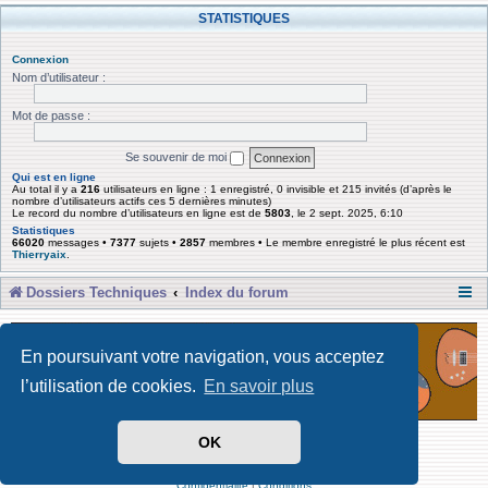
STATISTIQUES
Connexion
Nom d’utilisateur :
Mot de passe :
Se souvenir de moi
Qui est en ligne
Au total il y a
216
utilisateurs en ligne : 1 enregistré, 0 invisible et 215 invités (d’après le
nombre d’utilisateurs actifs ces 5 dernières minutes)
Le record du nombre d’utilisateurs en ligne est de
5803
, le 2 sept. 2025, 6:10
Statistiques
66020
messages •
7377
sujets •
2857
membres • Le membre enregistré le plus récent est
Thierryaix
.
Dossiers Techniques
Index du forum
En poursuivant votre navigation, vous acceptez
l’utilisation de cookies.
En savoir plus
OK
Développé par Forum Software © phpBB Limited
Traduit par phpBB-fr
Confidentialité
|
Conditions