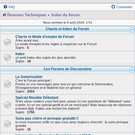
FAQ
Connexion
Dossiers Techniques
Index du forum
Nous sommes le 9 août 2026, 1:51
Charte et Index du Forum
Charte et Mode d'emploi du Forum
À lire avant tout...
Le mode d'emploi et les règles à respecter sur le Forum
Sujets :
5
Index
un petit Index des sujets les plus abordés
Sujets :
18
Les Forums de Discussions
La Sonorisation
C'est le Forum principal !
Postez ici vos messages pour tout ce qui concerne la Sonorisation,
l'Enregistrement et le Matériel Son en général
Sujets :
2414
Spécial Nioubie Débutant
Si les vieux routiers vous font peur, posez ici vos questions de "débutant" sans
crainte. Ici on est spécial gentil et on ne mord pas!! Mais beaucoup de réponses
existent déjà. Faites une recherche d'abord!
Sujets :
1755
Sono pas chère et presque gratuiiit !!
ici vous trouverez enfin ce que vous avez toujours cherché : la sono presque
gratuite
Sujets :
15