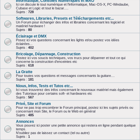
Informatique, Consoles Numériques et MAO
Ici on discute le tout numérique et l'informatique, Mac-OS-X, PC-Windaube,
Cubase et Logic et tout le bazar.....
Sujets :
728
Softwares, Libraries, Presets et Téléchargements etc...
Un Forum pour échanger des infos et librairies concernant les logiciel et
matériel hardware !
Sujets :
80
Éclairage et DMX
Posez ici vos questions concernant les lights et/ou postez vos idées
éclairées...
Sujets :
402
Bricolage, Dépannage, Construction
Postez ici vos soucis techniques, vos trucs pour dépanner et tout ce qui
concerne la construction d'enceintes etc
Sujets :
618
La Gratte
Pour toutes vos questions et messages concernants la guitare....
Sujets :
181
Nious, Infos, Tests et Tutos etc...
Ici vous trouverez des infos concernant le nouveaux matériel mais également
des Tutoriaux pour certains soft- et hardwares etc
Sujets :
567
Privé, Site et Forum
Pour ne pas trop encombrer le Forum principal, postez ici les sujets privés ou
concernant mon Site, le Forum ou le Web en général
Sujets :
485
Annonces
Vous pouvez ici poster une petite annonce qui restera en ligne pendant quelque
temps.
N'oubliez pas de laissez un contact (tel ou autre)
Sujets :
1