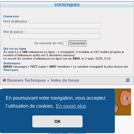
STATISTIQUES
Connexion
Nom d’utilisateur :
Mot de passe :
Se souvenir de moi
Qui est en ligne
Au total il y a
168
utilisateurs en ligne : 1 enregistré, 0 invisible et 167 invités (d’après le
nombre d’utilisateurs actifs ces 5 dernières minutes)
Le record du nombre d’utilisateurs en ligne est de
5803
, le 2 sept. 2025, 6:10
Statistiques
66020
messages •
7377
sujets •
2857
membres • Le membre enregistré le plus récent est
Thierryaix
.
Dossiers Techniques
Index du forum
En poursuivant votre navigation, vous acceptez
l’utilisation de cookies.
En savoir plus
OK
Développé par Forum Software © phpBB Limited
Traduit par phpBB-fr
Confidentialité
|
Conditions