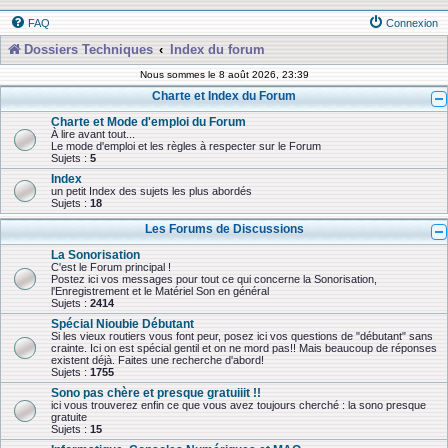
FAQ
Connexion
Dossiers Techniques
Index du forum
Nous sommes le 8 août 2026, 23:39
Charte et Index du Forum
Charte et Mode d'emploi du Forum
À lire avant tout...
Le mode d'emploi et les règles à respecter sur le Forum
Sujets :
5
Index
un petit Index des sujets les plus abordés
Sujets :
18
Les Forums de Discussions
La Sonorisation
C'est le Forum principal !
Postez ici vos messages pour tout ce qui concerne la Sonorisation,
l'Enregistrement et le Matériel Son en général
Sujets :
2414
Spécial Nioubie Débutant
Si les vieux routiers vous font peur, posez ici vos questions de "débutant" sans
crainte. Ici on est spécial gentil et on ne mord pas!! Mais beaucoup de réponses
existent déjà. Faites une recherche d'abord!
Sujets :
1755
Sono pas chère et presque gratuiiit !!
ici vous trouverez enfin ce que vous avez toujours cherché : la sono presque
gratuite
Sujets :
15